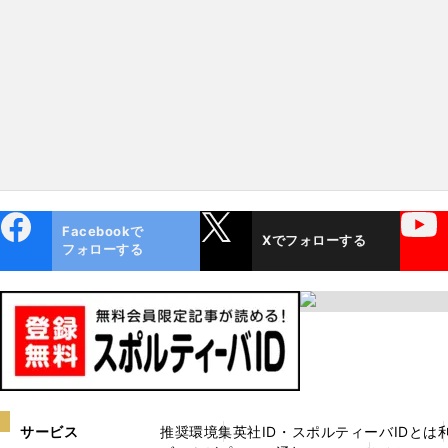
ebo
X
YouTube
Facebookで
Xでフォローする
ok
フォローする
サービス
推奨環境
集英社ID・スポルティーバIDとは