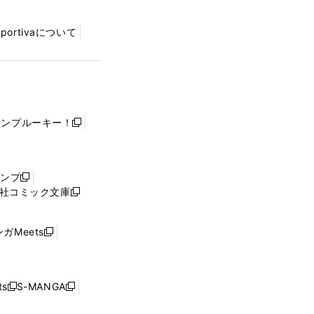
Sportivaについて
ャンプルーキー！
新
し
い
ウ
ャンプ
新
ィ
社コミック文庫
し
新
ン
い
し
ド
ウ
い
ウ
ガMeets
新
ィ
ウ
で
し
ン
ィ
開
い
ド
ン
く
ウ
ウ
ド
s
S-MANGA
新
新
ィ
で
ウ
し
し
ン
開
で