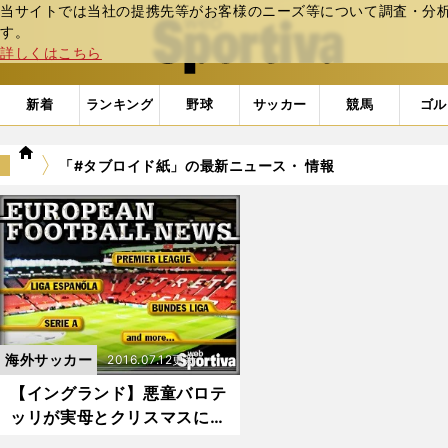
当サイトでは当社の提携先等がお客様のニーズ等について調査・分析し
web Sportiva (webスポルティーバ)
す。
詳しくはこちら
新着
ランキング
野球
サッカー
競馬
ゴル
we
「#タブロイド紙」の最新ニュース・ 情報
b
ス
ポ
ル
テ
ィ
ー
バ
海外サッカー
2016.07.12更新
【イングランド】悪童バロテ
ッリが実母とクリスマスに和
解