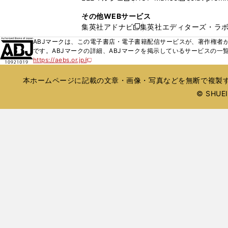
ィ
ウ
い
し
し
ン
その他WEBサービス
で
ウ
い
い
ド
集英社アドナビ
集英社エディターズ・ラ
開
新
ィ
ウ
ウ
ウ
く
し
ABJマークは、この電子書店・電子書籍配信サービスが、著作権者か
ン
ィ
ィ
で
い
です。ABJマークの詳細、ABJマークを掲示しているサービスの一
ド
ン
ン
開
https://aebs.or.jp/
ウ
新
ウ
ド
ド
く
し
ィ
で
ウ
ウ
い
本ホームページに記載の文章・画像・写真などを無断で複製す
ン
開
で
で
ウ
ド
© SHUEIS
ィ
く
開
開
ン
ウ
く
く
ド
で
ウ
開
で
開
く
く