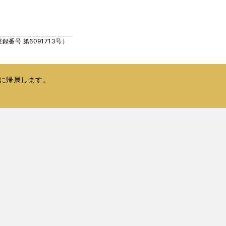
ウ
い
で
ウ
開
ィ
く
号 第6091713号）
ン
ド
ウ
で
に帰属します。
開
く