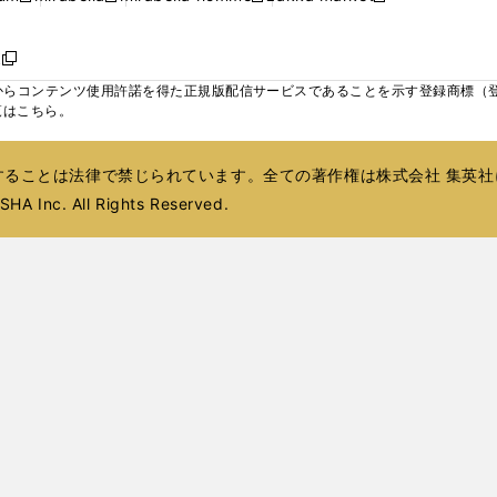
ィ
ウ
ウ
ウ
く
く
く
く
い
し
し
い
し
し
い
ン
で
で
で
ウ
い
い
ウ
い
い
ウ
ド
ボ
開
開
開
新
ィ
ウ
ウ
ィ
ウ
ウ
ィ
ウ
く
く
く
し
らコンテンツ使用許諾を得た正規版配信サービスであることを示す登録商標（登録番
ン
ィ
ィ
ン
ィ
ィ
ン
で
い
覧はこちら。
ド
ン
ン
ド
ン
ン
ド
開
ウ
ウ
ド
ド
ウ
ド
ド
ウ
く
ィ
で
ウ
ウ
で
ウ
ウ
で
ることは法律で禁じられています。全ての著作権は株式会社 集英社
ン
開
で
で
開
で
で
開
ド
HA Inc. All Rights Reserved.
く
開
開
く
開
開
く
ウ
く
く
く
く
で
開
く