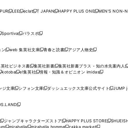
い
い
い
い
ド
ド
ド
ド
ド
開
く
開
く
開
く
開
ウ
ウ
ウ
ウ
ウ
ウ
ウ
ウ
ウ
PUR
LEE
eclat
T JAPAN
HAPPY PLUS ONE
MEN'S NON-
く
く
く
く
新
新
新
新
新
ィ
ィ
ィ
ィ
で
で
で
で
で
し
し
し
し
し
ン
ン
ン
ン
開
開
開
開
開
い
い
い
い
い
ド
ド
ド
ド
く
く
く
く
く
ウ
ウ
ウ
ウ
ウ
ウ
ウ
ウ
ウ
Sportiva
パラスポ
新
新
ィ
ィ
ィ
ィ
ィ
で
で
で
で
し
し
し
ン
ン
ン
ン
ン
開
開
開
開
い
い
い
ド
ド
ド
ド
ド
ョン
web 集英社文庫
青春と読書
アジア人物史
く
く
く
く
新
新
新
新
ウ
ウ
ウ
ウ
ウ
ウ
ウ
ウ
し
し
し
し
ィ
ィ
ィ
で
で
で
で
で
い
い
い
い
ン
ン
ン
集英社ビジネス書
集英社新書
集英社新書プラス - 知の水先案内人
開
開
開
開
開
新
新
新
ウ
ウ
ウ
ウ
ド
ド
ド
kotoba
e!集英社
情報・知識＆オピニオン imidas
く
く
く
く
く
新
し
新
し
新
ィ
ィ
ィ
ィ
ウ
ウ
ウ
し
し
い
し
い
し
ン
ン
ン
ン
で
で
で
い
い
ウ
い
ウ
い
ド
ド
ド
ド
ンジ文庫
シフォン文庫
ダッシュエックス文庫公式サイト
JUMP 
開
開
開
新
新
新
ウ
ウ
ィ
ウ
ィ
ウ
ウ
ウ
ウ
ウ
く
く
く
し
し
し
ィ
ィ
ン
ィ
ン
ィ
で
で
で
で
い
い
い
ン
ン
ド
ン
ド
ン
S.LAND
開
開
開
開
新
ウ
ウ
ウ
ド
ド
ウ
ド
ウ
ド
く
く
く
く
し
ィ
ィ
ィ
ウ
ウ
で
ウ
で
ウ
い
ン
ン
ン
ジャンプキャラクターズストア
HAPPY PLUS STORE
SHUEIS
で
で
開
で
開
で
新
新
新
ウ
ド
ド
ド
ium
mirabella
mirabella homme
zakka market
開
開
く
開
く
開
し
新
新
新
し
新
し