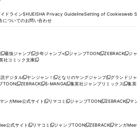
プ
ガイドライン
SHUEISHA Privacy Guideline
Setting of Cookies
web 
告についてのお問い合わせ
プ
最強ジャンプ
少年ジャンプ+
ジャンプTOON
ZEBRACK
ジ
新
新
新
新
新
英社コミック文庫
し
新
し
し
し
し
い
い
し
い
い
い
ウ
ウ
い
ウ
ウ
ウ
購読デジタル
ヤンジャン！
となりのヤングジャンプ
グランドジ
新
新
新
ィ
ィ
ウ
ィ
ィ
ィ
プTOON
ZEBRACK
S-MANGA
集英社ジャンプリミックス
集英
新
し
新
し
新
し
新
ン
ン
ィ
ン
ン
ン
し
い
し
い
し
い
し
ド
ド
ン
ド
ド
ド
い
ウ
い
ウ
い
ウ
い
ウ
ウ
ド
ウ
ウ
ウ
マンガMee公式サイト
リマコミ
ジャンプTOON
ZEBRACK
マン
新
新
新
新
ウ
ィ
ウ
ィ
ウ
ィ
ウ
で
で
ウ
で
で
で
し
し
し
し
し
ィ
ン
ィ
ン
ィ
ン
ィ
開
開
で
開
開
開
い
い
い
い
い
ン
ド
ン
ド
ン
ド
ン
く
く
開
く
く
く
ウ
ウ
ウ
ウ
ウ
ド
ウ
ド
ウ
ド
ウ
ド
ee公式サイト
リマコミ
ジャンプTOON
ZEBRACK
マンガMeet
く
新
新
新
新
ィ
ィ
ィ
ィ
ィ
ウ
で
ウ
で
ウ
で
ウ
し
し
し
し
ン
ン
ン
ン
ン
で
開
で
開
で
開
で