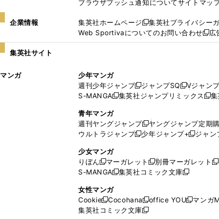
ブラウザプッシュ通知について
サイトマッ
企業情報
集英社ホームページ
集英社プライバシー
新
Web Sportivaについてのお問い合わせ
広
し
新
い
し
集英社サイト
ウ
い
ィ
ウ
マンガ
少年マンガ
ン
ィ
週刊少年ジャンプ
ジャンプSQ
Vジャン
ド
ン
新
新
S-MANGA
集英社ジャンプリミックス
集
ウ
ド
新
し
し
新
で
ウ
し
い
い
し
青年マンガ
開
で
い
ウ
ウ
い
週刊ヤングジャンプ
ヤングジャンプ定期
新
く
開
ウ
ィ
ィ
ウ
ウルトラジャンプ
少年ジャンプ+
ジャン
新
し
新
く
ィ
ン
ン
ィ
し
い
し
ン
ド
ド
ン
少女マンガ
い
ウ
い
ド
ウ
ウ
ド
りぼん
マーガレット
別冊マーガレット
新
新
新
ウ
ィ
ウ
ウ
で
で
ウ
S-MANGA
集英社コミック文庫
し
新
し
新
ィ
ン
ィ
で
開
開
で
い
し
い
し
ン
ド
ン
女性マンガ
開
く
く
開
ウ
い
ウ
い
ド
ウ
ド
Cookie
Cocohana
office YOU
マンガM
く
く
新
新
新
ィ
ウ
ィ
ウ
ウ
で
ウ
集英社コミック文庫
し
新
し
し
ン
ィ
ン
ィ
で
開
で