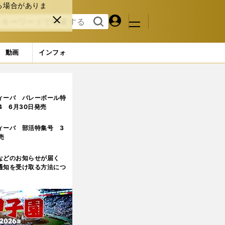
る場合がありま
マイペ
閉じ
検索
メニュ
ー
る
す
ジ
る
動画
インフォ
ィーバ バレーボール特
.4 6月30日発売
ィーバ 部活特集号 3
売
などのお知らせが届く
通知を受け取る方法につ