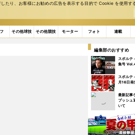
たり、お客様にお勧めの広告を表⽰する⽬的で Cookie を使⽤す
フ
その他球技
その他競技
モーター
フォト
連載
編集部のおすすめ
スポルテ
集号 Vol
スポルテ
月16日発
最新記事
プッシュ
いて