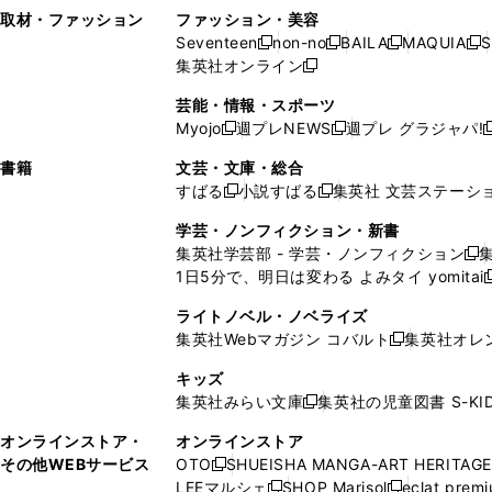
い
し
い
い
ド
ン
ド
ン
取材・ファッション
ファッション・美容
開
く
開
ウ
い
ウ
ウ
ウ
ド
ウ
ド
Seventeen
non-no
BAILA
MAQUIA
S
く
く
新
新
新
新
ィ
ウ
ィ
ィ
で
ウ
で
ウ
集英社オンライン
し
新
し
し
し
ン
ィ
ン
ン
開
で
開
で
い
し
い
い
い
ド
ン
ド
ド
芸能・情報・スポーツ
く
開
く
開
ウ
い
ウ
ウ
ウ
ウ
ド
ウ
ウ
Myojo
週プレNEWS
週プレ グラジャパ!
く
く
新
新
新
ィ
ウ
ィ
ィ
ィ
で
ウ
で
で
し
し
ン
ィ
ン
ン
ン
書籍
文芸・文庫・総合
開
で
開
開
い
い
ド
ン
ド
ド
ド
すばる
小説すばる
集英社 文芸ステーシ
く
開
く
く
新
新
ウ
ウ
ウ
ド
ウ
ウ
ウ
く
し
し
ィ
ィ
学芸・ノンフィクション・新書
で
ウ
で
で
で
い
い
ン
ン
集英社学芸部 - 学芸・ノンフィクション
開
で
開
開
開
新
ウ
ウ
ド
ド
1日5分で、明日は変わる よみタイ yomitai
く
開
く
く
く
し
新
ィ
ィ
ウ
ウ
く
い
ン
ン
ライトノベル・ノベライズ
で
で
ウ
ド
ド
集英社Webマガジン コバルト
集英社オレ
開
開
新
ィ
ウ
ウ
く
く
し
ン
キッズ
で
で
い
ド
集英社みらい文庫
集英社の児童図書 S-KID
開
開
新
ウ
ウ
く
く
し
ィ
オンラインストア・
オンラインストア
で
い
ン
その他WEBサービス
OTO
SHUEISHA MANGA-ART HERITAGE
開
新
ウ
ド
LEEマルシェ
SHOP Marisol
eclat prem
く
し
新
新