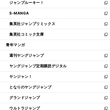
ジャンプルーキー！
く
で
ド
ィ
い
新
開
ウ
ン
ウ
し
S-MANGA
く
で
ド
ィ
い
新
開
ウ
ン
ウ
し
集英社ジャンプリミックス
く
で
ド
ィ
い
新
開
ウ
ン
ウ
し
集英社コミック文庫
く
で
ド
ィ
い
新
開
ウ
ン
ウ
し
青年マンガ
く
で
ド
ィ
い
開
ウ
ン
ウ
週刊ヤングジャンプ
く
で
ド
ィ
新
開
ウ
ン
し
ヤングジャンプ定期購読デジタル
く
で
ド
い
新
開
ウ
ウ
し
ヤンジャン！
く
で
ィ
い
新
開
ン
ウ
し
となりのヤングジャンプ
く
ド
ィ
い
新
ウ
ン
ウ
し
グランドジャンプ
で
ド
ィ
い
新
開
ウ
ン
ウ
し
ウルトラジャンプ
く
で
ド
ィ
い
新