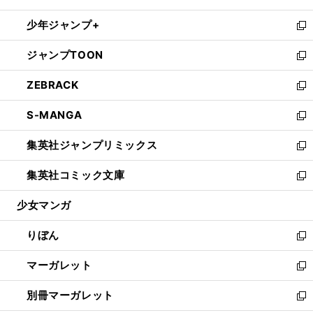
開
ウ
ン
ウ
し
少年ジャンプ+
く
で
ド
ィ
い
新
開
ウ
ン
ウ
し
ジャンプTOON
く
で
ド
ィ
い
新
開
ウ
ン
ウ
し
ZEBRACK
く
で
ド
ィ
い
新
開
ウ
ン
ウ
し
S-MANGA
く
で
ド
ィ
い
新
開
ウ
ン
ウ
し
集英社ジャンプリミックス
く
で
ド
ィ
い
新
開
ウ
ン
ウ
し
集英社コミック文庫
く
で
ド
ィ
い
新
開
ウ
ン
ウ
し
少女マンガ
く
で
ド
ィ
い
開
ウ
ン
ウ
りぼん
く
で
ド
ィ
新
開
ウ
ン
し
マーガレット
く
で
ド
い
新
開
ウ
ウ
し
別冊マーガレット
く
で
ィ
い
新
開
ン
ウ