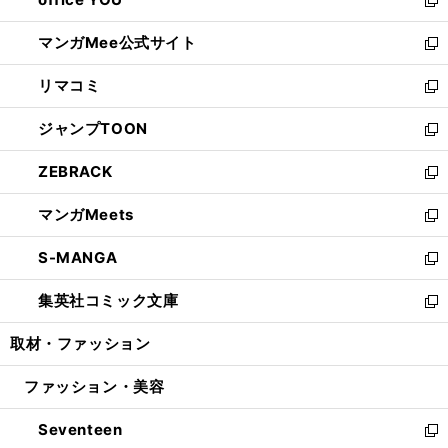
で
ィ
い
新
開
ン
ウ
し
マンガMee公式サイト
く
ド
ィ
い
新
ウ
ン
ウ
し
リマコミ
で
ド
ィ
い
新
開
ウ
ン
ウ
し
ジャンプTOON
く
で
ド
ィ
い
新
開
ウ
ン
ウ
し
ZEBRACK
く
で
ド
ィ
い
新
開
ウ
ン
ウ
し
マンガMeets
く
で
ド
ィ
い
新
開
ウ
ン
ウ
し
S-MANGA
く
で
ド
ィ
い
新
開
ウ
ン
ウ
し
集英社コミック文庫
く
で
ド
ィ
い
新
開
ウ
ン
ウ
し
取材・ファッション
く
で
ド
ィ
い
開
ウ
ン
ウ
ファッション・美容
く
で
ド
ィ
開
ウ
ン
Seventeen
く
で
ド
新