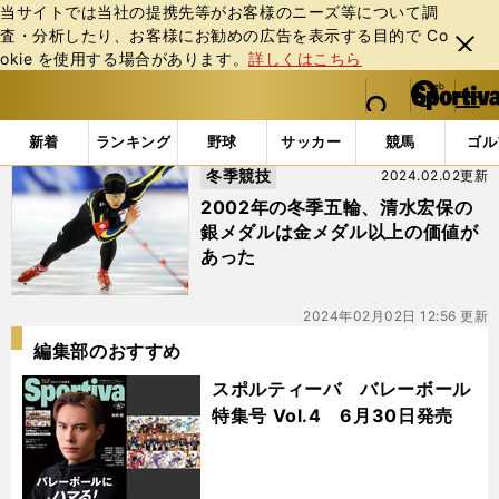
当サイトでは当社の提携先等がお客様のニーズ等について調
査・分析したり、お客様にお勧めの広告を表⽰する⽬的で Co
閉じ
okie を使⽤する場合があります。
詳しくはこちら
る
マイペ
web Sportiva (webスポルティーバ)
検索
メニュ
we
ー
「#ソルトレイクシティ五輪」の最新ニュース・ 情報
b
ジ
新着
ランキング
野球
サッカー
競馬
ゴル
ス
冬季競技
2024.02.02更新
ポ
ル
2002年の冬季五輪、清水宏保の
テ
銀メダルは金メダル以上の価値が
ィ
あった
ー
バ
2024年02月02日 12:56 更新
編集部のおすすめ
スポルティーバ バレーボール
特集号 Vol.4 6月30日発売