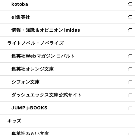
kotoba
く
で
ド
ィ
い
新
開
ウ
ン
ウ
し
e!集英社
く
で
ド
ィ
い
新
開
ウ
ン
ウ
し
情報・知識＆オピニオン imidas
く
で
ド
ィ
い
新
開
ウ
ン
ウ
し
ライトノベル・ノベライズ
く
で
ド
ィ
い
開
ウ
ン
ウ
集英社Webマガジン コバルト
く
で
ド
ィ
新
開
ウ
ン
し
集英社オレンジ文庫
く
で
ド
い
新
開
ウ
ウ
し
シフォン文庫
く
で
ィ
い
新
開
ン
ウ
し
ダッシュエックス文庫公式サイト
く
ド
ィ
い
新
ウ
ン
ウ
し
JUMP j-BOOKS
で
ド
ィ
い
新
開
ウ
ン
ウ
し
キッズ
く
で
ド
ィ
い
開
ウ
ン
ウ
集英社みらい文庫
く
で
ド
ィ