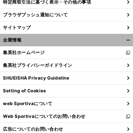
特定商取引法に基づく表示・その他の事項
ブラウザプッシュ通知について
サイトマップ
企業情報
開
く/
集英社ホームページ
新
閉
し
じ
集英社プライバシーガイドライン
い
る
ウ
SHUEISHA Privacy Guideline
ィ
ン
Setting of Cookies
ド
ウ
web Sportivaについて
で
開
Web Sportivaについてのお問い合わせ
く
新
し
広告についてのお問い合わせ
い