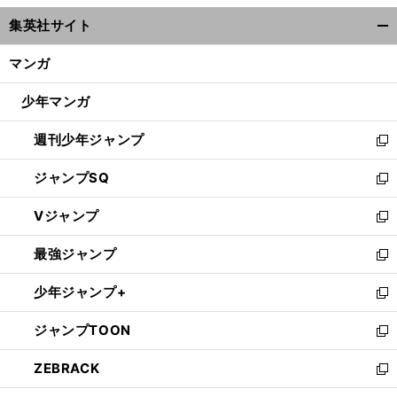
ウ
集英社サイト
ィ
開
ン
く/
マンガ
ド
閉
ウ
じ
少年マンガ
で
る
開
週刊少年ジャンプ
く
新
し
ジャンプSQ
い
新
ウ
し
Vジャンプ
ィ
い
新
ン
ウ
し
最強ジャンプ
ド
ィ
い
新
ウ
ン
ウ
し
少年ジャンプ+
で
ド
ィ
い
新
開
ウ
ン
ウ
し
ジャンプTOON
く
で
ド
ィ
い
新
開
ウ
ン
ウ
し
ZEBRACK
く
で
ド
ィ
い
新
開
ウ
ン
ウ
し