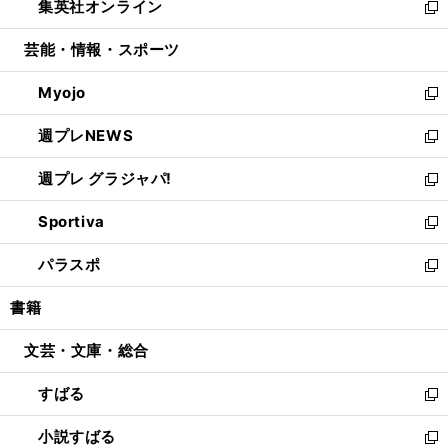
集英社オンライン
く
で
ド
ィ
い
新
開
ウ
ン
ウ
し
芸能・情報・スポーツ
く
で
ド
ィ
い
開
ウ
ン
ウ
Myojo
く
で
ド
ィ
新
開
ウ
ン
し
週プレNEWS
く
で
ド
い
新
開
ウ
ウ
し
週プレ グラジャパ!
く
で
ィ
い
新
開
ン
ウ
し
Sportiva
く
ド
ィ
い
新
ウ
ン
ウ
し
パラスポ
で
ド
ィ
い
新
開
ウ
ン
ウ
し
書籍
く
で
ド
ィ
い
開
ウ
ン
ウ
文芸・文庫・総合
く
で
ド
ィ
開
ウ
ン
すばる
く
で
ド
新
開
ウ
し
小説すばる
く
で
い
新