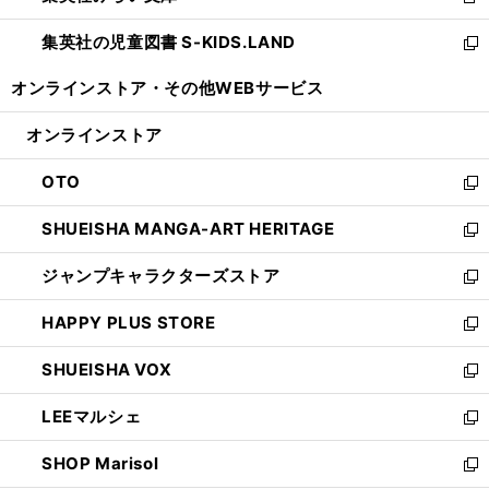
新
開
ウ
ン
し
集英社の児童図書 S-KIDS.LAND
く
で
ド
い
新
開
ウ
ウ
し
オンラインストア・
その他WEBサービス
く
で
ィ
い
開
ン
ウ
オンラインストア
く
ド
ィ
ウ
ン
OTO
で
ド
新
開
ウ
し
SHUEISHA MANGA-ART HERITAGE
く
で
い
新
開
ウ
し
ジャンプキャラクターズストア
く
ィ
い
新
ン
ウ
し
HAPPY PLUS STORE
ド
ィ
い
新
ウ
ン
ウ
し
SHUEISHA VOX
で
ド
ィ
い
新
開
ウ
ン
ウ
し
LEEマルシェ
く
で
ド
ィ
い
新
開
ウ
ン
ウ
し
SHOP Marisol
く
で
ド
ィ
い
新
開
ウ