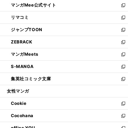
し
マンガMee公式サイト
く
ド
ィ
い
新
ウ
ン
ウ
し
リマコミ
で
ド
ィ
い
新
開
ウ
ン
ウ
し
ジャンプTOON
く
で
ド
ィ
い
新
開
ウ
ン
ウ
し
ZEBRACK
く
で
ド
ィ
い
新
開
ウ
ン
ウ
し
マンガMeets
く
で
ド
ィ
い
新
開
ウ
ン
ウ
し
S-MANGA
く
で
ド
ィ
い
新
開
ウ
ン
ウ
し
集英社コミック文庫
く
で
ド
ィ
い
新
開
ウ
ン
ウ
し
女性マンガ
く
で
ド
ィ
い
開
ウ
ン
ウ
Cookie
く
で
ド
ィ
新
開
ウ
ン
し
Cocohana
く
で
ド
い
新
開
ウ
ウ
し
office YOU
く