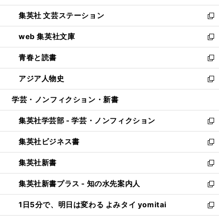
開
ウ
し
集英社 文芸ステーション
く
ィ
い
新
ン
ウ
し
web 集英社文庫
ド
ィ
い
新
ウ
ン
ウ
し
青春と読書
で
ド
ィ
い
新
開
ウ
ン
ウ
し
アジア人物史
く
で
ド
ィ
い
新
開
ウ
ン
ウ
し
学芸・ノンフィクション・新書
く
で
ド
ィ
い
開
ウ
ン
ウ
集英社学芸部 - 学芸・ノンフィクション
く
で
ド
ィ
新
開
ウ
ン
し
集英社ビジネス書
く
で
ド
い
新
開
ウ
ウ
し
集英社新書
く
で
ィ
い
新
開
ン
ウ
し
集英社新書プラス - 知の水先案内人
く
ド
ィ
い
新
ウ
ン
ウ
し
1日5分で、明日は変わる よみタイ yomitai
で
ド
ィ
い
新
開
ウ
ン
ウ
し