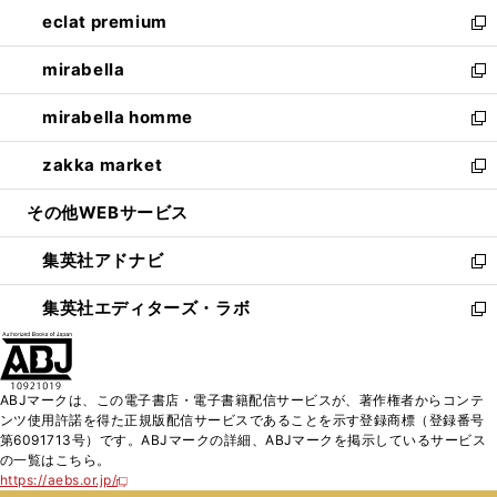
ン
ウ
し
eclat premium
く
で
ド
ィ
い
新
開
ウ
ン
ウ
し
mirabella
く
で
ド
ィ
い
新
開
ウ
ン
ウ
し
mirabella homme
く
で
ド
ィ
い
新
開
ウ
ン
ウ
し
zakka market
く
で
ド
ィ
い
新
開
ウ
ン
ウ
し
その他WEBサービス
く
で
ド
ィ
い
開
ウ
ン
ウ
集英社アドナビ
く
で
ド
ィ
新
開
ウ
ン
し
集英社エディターズ・ラボ
く
で
ド
い
新
開
ウ
ウ
し
く
で
ィ
い
開
ン
ウ
ABJマークは、この電子書店・電子書籍配信サービスが、著作権者からコンテ
く
ド
ィ
ンツ使用許諾を得た正規版配信サービスであることを示す登録商標（登録番号
ウ
ン
第6091713号）です。ABJマークの詳細、ABJマークを掲示しているサービス
で
ド
の一覧はこちら。
開
ウ
https://aebs.or.jp/
新