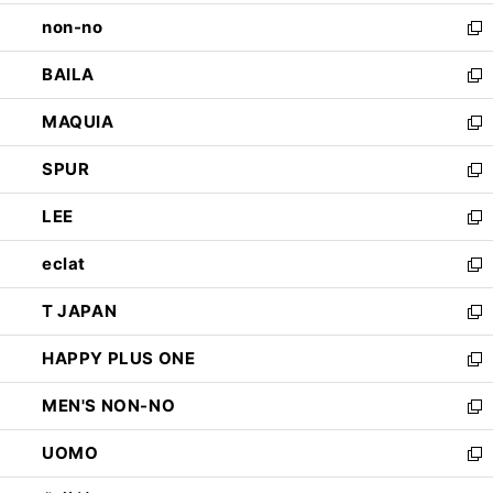
開
ウ
し
non-no
く
で
い
新
開
ウ
し
BAILA
く
ィ
い
新
ン
ウ
し
MAQUIA
ド
ィ
い
新
ウ
ン
ウ
し
SPUR
で
ド
ィ
い
新
開
ウ
ン
ウ
し
LEE
く
で
ド
ィ
い
新
開
ウ
ン
ウ
し
eclat
く
で
ド
ィ
い
新
開
ウ
ン
ウ
し
T JAPAN
く
で
ド
ィ
い
新
開
ウ
ン
ウ
し
HAPPY PLUS ONE
く
で
ド
ィ
い
新
開
ウ
ン
ウ
し
MEN'S NON-NO
く
で
ド
ィ
い
新
開
ウ
ン
ウ
し
UOMO
く
で
ド
ィ
い
新
開
ウ
ン
ウ
し