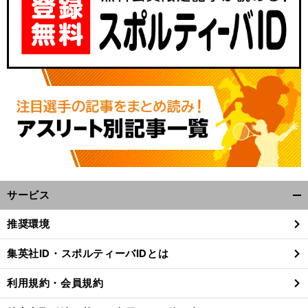
サービス
開
く/
推奨環境
閉
じ
集英社ID・スポルティーバIDとは
る
利用規約・会員規約