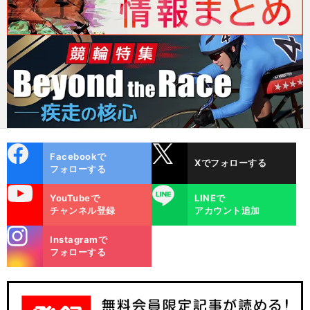
cebo
X
Facebookで
Xでフォローする
ok
フォローする
uTube
LINE
YouTubeで
LINEで
チャンネル登録
アカウント追加
stagra
Instagramで
m
フォローする