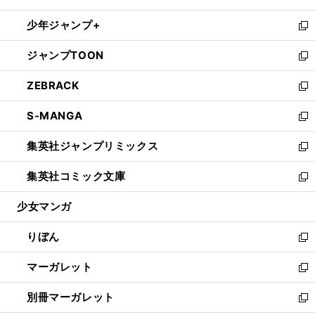
開
ウ
ン
ウ
し
少年ジャンプ+
く
で
ド
ィ
い
新
開
ウ
ン
ウ
し
ジャンプTOON
く
で
ド
ィ
い
新
開
ウ
ン
ウ
し
ZEBRACK
く
で
ド
ィ
い
新
開
ウ
ン
ウ
し
S-MANGA
く
で
ド
ィ
い
新
開
ウ
ン
ウ
し
集英社ジャンプリミックス
く
で
ド
ィ
い
新
開
ウ
ン
ウ
し
集英社コミック文庫
く
で
ド
ィ
い
新
開
ウ
ン
ウ
し
少女マンガ
く
で
ド
ィ
い
開
ウ
ン
ウ
りぼん
く
で
ド
ィ
新
開
ウ
ン
し
マーガレット
く
で
ド
い
新
開
ウ
ウ
し
別冊マーガレット
く
で
ィ
い
新
開
ン
ウ