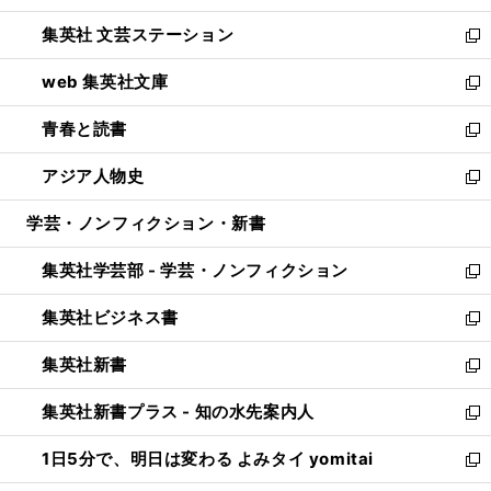
開
ウ
し
集英社 文芸ステーション
く
ィ
い
新
ン
ウ
し
web 集英社文庫
ド
ィ
い
新
ウ
ン
ウ
し
青春と読書
で
ド
ィ
い
新
開
ウ
ン
ウ
し
アジア人物史
く
で
ド
ィ
い
新
開
ウ
ン
ウ
し
学芸・ノンフィクション・新書
く
で
ド
ィ
い
開
ウ
ン
ウ
集英社学芸部 - 学芸・ノンフィクション
く
で
ド
ィ
新
開
ウ
ン
し
集英社ビジネス書
く
で
ド
い
新
開
ウ
ウ
し
集英社新書
く
で
ィ
い
新
開
ン
ウ
し
集英社新書プラス - 知の水先案内人
く
ド
ィ
い
新
ウ
ン
ウ
し
1日5分で、明日は変わる よみタイ yomitai
で
ド
ィ
い
新
開
ウ
ン
ウ
し