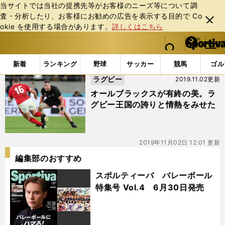
当サイトでは当社の提携先等がお客様のニーズ等について調
査・分析したり、お客様にお勧めの広告を表⽰する⽬的で Co
閉じ
okie を使⽤する場合があります。
詳しくはこちら
る
マイペ
web Sportiva (webスポルティーバ)
検索
メニュ
we
ー
「#ソニービル・ウィリアムズ」の最新ニュース・ 情報
b
ジ
新着
ランキング
野球
サッカー
競馬
ゴル
ス
ラグビー
2019.11.02更新
ポ
ル
オールブラックスが有終の美。ラ
テ
グビー王国の誇りと情熱をみせた
ィ
ー
バ
2019年11月02日 12:01 更新
編集部のおすすめ
スポルティーバ バレーボール
特集号 Vol.4 6月30日発売