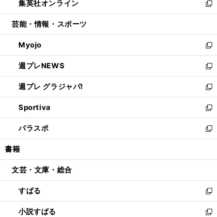
集英社オンライン
く
で
ド
ィ
い
新
開
ウ
ン
ウ
し
芸能・情報・スポーツ
く
で
ド
ィ
い
開
ウ
ン
ウ
Myojo
く
で
ド
ィ
新
開
ウ
ン
し
週プレNEWS
く
で
ド
い
新
開
ウ
ウ
し
週プレ グラジャパ!
く
で
ィ
い
新
開
ン
ウ
し
Sportiva
く
ド
ィ
い
新
ウ
ン
ウ
し
パラスポ
で
ド
ィ
い
新
開
ウ
ン
ウ
し
書籍
く
で
ド
ィ
い
開
ウ
ン
ウ
文芸・文庫・総合
く
で
ド
ィ
開
ウ
ン
すばる
く
で
ド
新
開
ウ
し
小説すばる
く
で
い
新