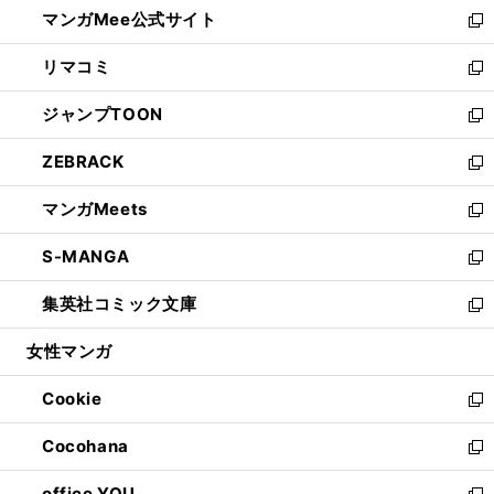
し
マンガMee公式サイト
く
ド
ィ
い
新
ウ
ン
ウ
し
リマコミ
で
ド
ィ
い
新
開
ウ
ン
ウ
し
ジャンプTOON
く
で
ド
ィ
い
新
開
ウ
ン
ウ
し
ZEBRACK
く
で
ド
ィ
い
新
開
ウ
ン
ウ
し
マンガMeets
く
で
ド
ィ
い
新
開
ウ
ン
ウ
し
S-MANGA
く
で
ド
ィ
い
新
開
ウ
ン
ウ
し
集英社コミック文庫
く
で
ド
ィ
い
新
開
ウ
ン
ウ
し
女性マンガ
く
で
ド
ィ
い
開
ウ
ン
ウ
Cookie
く
で
ド
ィ
新
開
ウ
ン
し
Cocohana
く
で
ド
い
新
開
ウ
ウ
し
office YOU
く