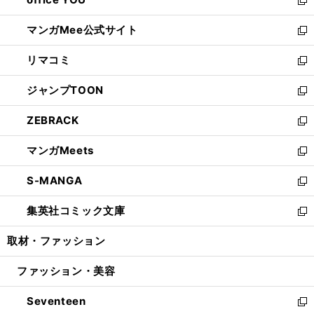
で
ィ
い
新
開
ン
ウ
し
マンガMee公式サイト
く
ド
ィ
い
新
ウ
ン
ウ
し
リマコミ
で
ド
ィ
い
新
開
ウ
ン
ウ
し
ジャンプTOON
く
で
ド
ィ
い
新
開
ウ
ン
ウ
し
ZEBRACK
く
で
ド
ィ
い
新
開
ウ
ン
ウ
し
マンガMeets
く
で
ド
ィ
い
新
開
ウ
ン
ウ
し
S-MANGA
く
で
ド
ィ
い
新
開
ウ
ン
ウ
し
集英社コミック文庫
く
で
ド
ィ
い
新
開
ウ
ン
ウ
し
取材・ファッション
く
で
ド
ィ
い
開
ウ
ン
ウ
ファッション・美容
く
で
ド
ィ
開
ウ
ン
Seventeen
く
で
ド
新