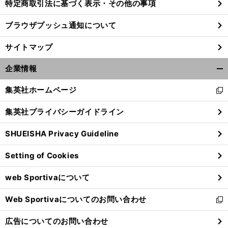
特定商取引法に基づく表示・その他の事項
ブラウザプッシュ通知について
サイトマップ
企業情報
開
く/
集英社ホームページ
新
閉
し
じ
集英社プライバシーガイドライン
い
る
ウ
SHUEISHA Privacy Guideline
ィ
ン
Setting of Cookies
ド
ウ
web Sportivaについて
で
開
Web Sportivaについてのお問い合わせ
く
新
し
広告についてのお問い合わせ
い