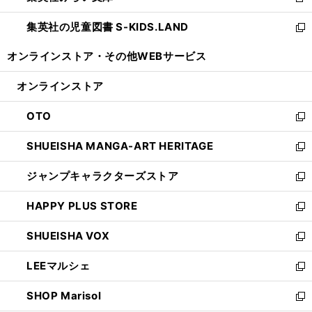
新
開
ウ
ン
し
集英社の児童図書 S-KIDS.LAND
く
で
ド
い
新
開
ウ
ウ
し
オンラインストア・
その他WEBサービス
く
で
ィ
い
開
ン
ウ
オンラインストア
く
ド
ィ
ウ
ン
OTO
で
ド
新
開
ウ
し
SHUEISHA MANGA-ART HERITAGE
く
で
い
新
開
ウ
し
ジャンプキャラクターズストア
く
ィ
い
新
ン
ウ
し
HAPPY PLUS STORE
ド
ィ
い
新
ウ
ン
ウ
し
SHUEISHA VOX
で
ド
ィ
い
新
開
ウ
ン
ウ
し
LEEマルシェ
く
で
ド
ィ
い
新
開
ウ
ン
ウ
し
SHOP Marisol
く
で
ド
ィ
い
新
開
ウ