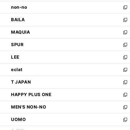
開
ウ
し
non-no
く
で
い
新
開
ウ
し
BAILA
く
ィ
い
新
ン
ウ
し
MAQUIA
ド
ィ
い
新
ウ
ン
ウ
し
SPUR
で
ド
ィ
い
新
開
ウ
ン
ウ
し
LEE
く
で
ド
ィ
い
新
開
ウ
ン
ウ
し
eclat
く
で
ド
ィ
い
新
開
ウ
ン
ウ
し
T JAPAN
く
で
ド
ィ
い
新
開
ウ
ン
ウ
し
HAPPY PLUS ONE
く
で
ド
ィ
い
新
開
ウ
ン
ウ
し
MEN'S NON-NO
く
で
ド
ィ
い
新
開
ウ
ン
ウ
し
UOMO
く
で
ド
ィ
い
新
開
ウ
ン
ウ
し