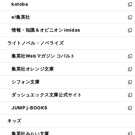
kotoba
く
で
ド
ィ
い
新
開
ウ
ン
ウ
し
e!集英社
く
で
ド
ィ
い
新
開
ウ
ン
ウ
し
情報・知識＆オピニオン imidas
く
で
ド
ィ
い
新
開
ウ
ン
ウ
し
ライトノベル・ノベライズ
く
で
ド
ィ
い
開
ウ
ン
ウ
集英社Webマガジン コバルト
く
で
ド
ィ
新
開
ウ
ン
し
集英社オレンジ文庫
く
で
ド
い
新
開
ウ
ウ
し
シフォン文庫
く
で
ィ
い
新
開
ン
ウ
し
ダッシュエックス文庫公式サイト
く
ド
ィ
い
新
ウ
ン
ウ
し
JUMP j-BOOKS
で
ド
ィ
い
新
開
ウ
ン
ウ
し
キッズ
く
で
ド
ィ
い
開
ウ
ン
ウ
集英社みらい文庫
く
で
ド
ィ