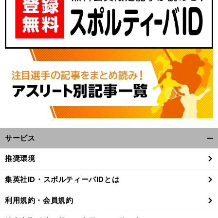
サービス
開
く/
推奨環境
閉
じ
集英社ID・スポルティーバIDとは
る
利用規約・会員規約