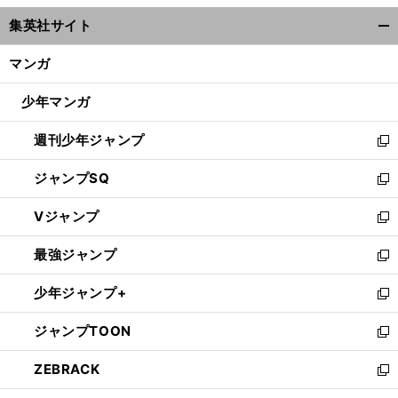
ウ
集英社サイト
ィ
開
ン
く/
マンガ
ド
閉
ウ
じ
少年マンガ
で
る
開
週刊少年ジャンプ
く
新
し
ジャンプSQ
い
新
ウ
し
Vジャンプ
ィ
い
新
ン
ウ
し
最強ジャンプ
ド
ィ
い
新
ウ
ン
ウ
し
少年ジャンプ+
で
ド
ィ
い
新
開
ウ
ン
ウ
し
ジャンプTOON
く
で
ド
ィ
い
新
開
ウ
ン
ウ
し
ZEBRACK
く
で
ド
ィ
い
新
開
ウ
ン
ウ
し