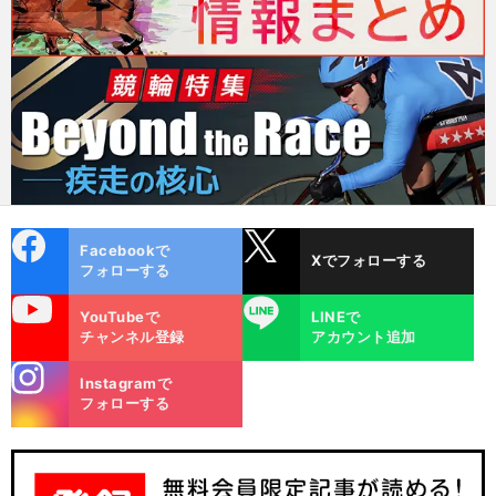
cebo
X
Facebookで
Xでフォローする
ok
フォローする
uTube
LINE
YouTubeで
LINEで
チャンネル登録
アカウント追加
stagra
Instagramで
m
フォローする