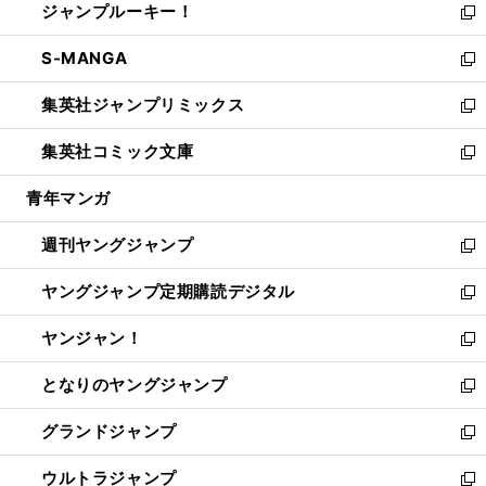
ジャンプルーキー！
く
で
ド
ィ
い
新
開
ウ
ン
ウ
し
S-MANGA
く
で
ド
ィ
い
新
開
ウ
ン
ウ
し
集英社ジャンプリミックス
く
で
ド
ィ
い
新
開
ウ
ン
ウ
し
集英社コミック文庫
く
で
ド
ィ
い
新
開
ウ
ン
ウ
し
青年マンガ
く
で
ド
ィ
い
開
ウ
ン
ウ
週刊ヤングジャンプ
く
で
ド
ィ
新
開
ウ
ン
し
ヤングジャンプ定期購読デジタル
く
で
ド
い
新
開
ウ
ウ
し
ヤンジャン！
く
で
ィ
い
新
開
ン
ウ
し
となりのヤングジャンプ
く
ド
ィ
い
新
ウ
ン
ウ
し
グランドジャンプ
で
ド
ィ
い
新
開
ウ
ン
ウ
し
ウルトラジャンプ
く
で
ド
ィ
い
新