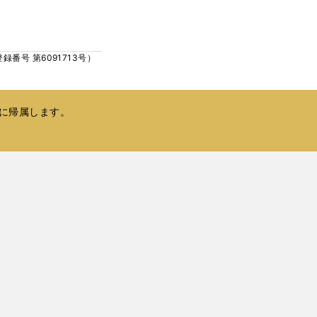
ウ
い
で
ウ
開
ィ
く
号 第6091713号）
ン
ド
ウ
で
に帰属します。
開
く