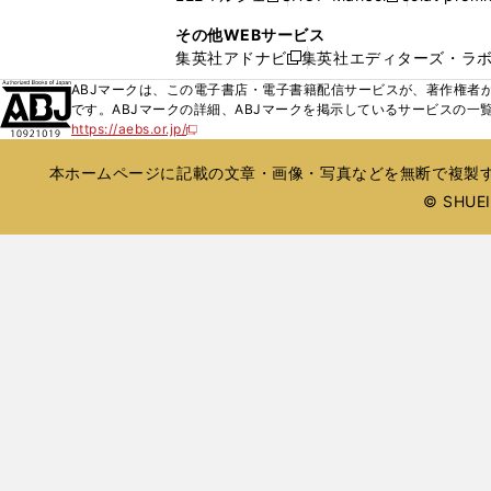
ィ
ウ
い
し
し
ン
その他WEBサービス
で
ウ
い
い
ド
集英社アドナビ
集英社エディターズ・ラ
開
新
ィ
ウ
ウ
ウ
く
し
ABJマークは、この電子書店・電子書籍配信サービスが、著作権者か
ン
ィ
ィ
で
い
です。ABJマークの詳細、ABJマークを掲示しているサービスの一
ド
ン
ン
開
https://aebs.or.jp/
ウ
新
ウ
ド
ド
く
し
ィ
で
ウ
ウ
い
本ホームページに記載の文章・画像・写真などを無断で複製す
ン
開
で
で
ウ
ド
© SHUEIS
ィ
く
開
開
ン
ウ
く
く
ド
で
ウ
開
で
開
く
く