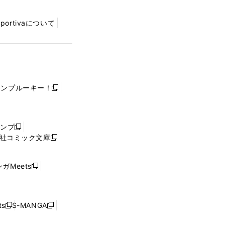
Sportivaについて
ャンプルーキー！
新
し
い
ウ
ャンプ
新
ィ
社コミック文庫
し
新
ン
い
し
ド
ウ
い
ウ
ガMeets
新
ィ
ウ
で
し
ン
ィ
開
い
ド
ン
く
ウ
ウ
ド
s
S-MANGA
新
新
ィ
で
ウ
し
し
ン
開
で