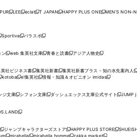
い
い
い
い
ド
ド
ド
ド
ド
開
く
開
く
開
く
開
ウ
ウ
ウ
ウ
ウ
ウ
ウ
ウ
ウ
PUR
LEE
eclat
T JAPAN
HAPPY PLUS ONE
MEN'S NON-
く
く
く
く
新
新
新
新
新
ィ
ィ
ィ
ィ
で
で
で
で
で
し
し
し
し
し
ン
ン
ン
ン
開
開
開
開
開
い
い
い
い
い
ド
ド
ド
ド
く
く
く
く
く
ウ
ウ
ウ
ウ
ウ
ウ
ウ
ウ
ウ
Sportiva
パラスポ
新
新
ィ
ィ
ィ
ィ
ィ
で
で
で
で
し
し
し
ン
ン
ン
ン
ン
開
開
開
開
い
い
い
ド
ド
ド
ド
ド
ョン
web 集英社文庫
青春と読書
アジア人物史
く
く
く
く
新
新
新
新
ウ
ウ
ウ
ウ
ウ
ウ
ウ
ウ
し
し
し
し
ィ
ィ
ィ
で
で
で
で
で
い
い
い
い
ン
ン
ン
集英社ビジネス書
集英社新書
集英社新書プラス - 知の水先案内人
開
開
開
開
開
新
新
新
ウ
ウ
ウ
ウ
ド
ド
ド
kotoba
e!集英社
情報・知識＆オピニオン imidas
く
く
く
く
く
新
し
新
し
新
ィ
ィ
ィ
ィ
ウ
ウ
ウ
し
し
い
し
い
し
ン
ン
ン
ン
で
で
で
い
い
ウ
い
ウ
い
ド
ド
ド
ド
ンジ文庫
シフォン文庫
ダッシュエックス文庫公式サイト
JUMP 
開
開
開
新
新
新
ウ
ウ
ィ
ウ
ィ
ウ
ウ
ウ
ウ
ウ
く
く
く
し
し
し
ィ
ィ
ン
ィ
ン
ィ
で
で
で
で
い
い
い
ン
ン
ド
ン
ド
ン
S.LAND
開
開
開
開
新
ウ
ウ
ウ
ド
ド
ウ
ド
ウ
ド
く
く
く
く
し
ィ
ィ
ィ
ウ
ウ
で
ウ
で
ウ
い
ン
ン
ン
ジャンプキャラクターズストア
HAPPY PLUS STORE
SHUEIS
で
で
開
で
開
で
新
新
新
ウ
ド
ド
ド
ium
mirabella
mirabella homme
zakka market
開
開
く
開
く
開
し
新
新
新
し
新
し