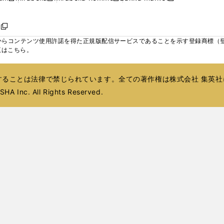
ィ
ウ
ウ
ウ
く
く
く
く
い
し
し
い
し
し
い
ン
で
で
で
ウ
い
い
ウ
い
い
ウ
ド
ボ
開
開
開
新
ィ
ウ
ウ
ィ
ウ
ウ
ィ
ウ
く
く
く
し
らコンテンツ使用許諾を得た正規版配信サービスであることを示す登録商標（登録番
ン
ィ
ィ
ン
ィ
ィ
ン
で
い
覧はこちら。
ド
ン
ン
ド
ン
ン
ド
開
ウ
ウ
ド
ド
ウ
ド
ド
ウ
く
ィ
で
ウ
ウ
で
ウ
ウ
で
ることは法律で禁じられています。全ての著作権は株式会社 集英社
ン
開
で
で
開
で
で
開
ド
HA Inc. All Rights Reserved.
く
開
開
く
開
開
く
ウ
く
く
く
く
で
開
く