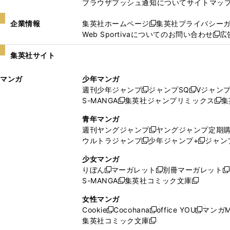
ブラウザプッシュ通知について
サイトマッ
企業情報
集英社ホームページ
集英社プライバシー
新
Web Sportivaについてのお問い合わせ
広
し
新
い
し
集英社サイト
ウ
い
ィ
ウ
マンガ
少年マンガ
ン
ィ
週刊少年ジャンプ
ジャンプSQ
Vジャン
ド
ン
新
新
S-MANGA
集英社ジャンプリミックス
集
ウ
ド
新
し
し
新
で
ウ
し
い
い
し
青年マンガ
開
で
い
ウ
ウ
い
週刊ヤングジャンプ
ヤングジャンプ定期
新
く
開
ウ
ィ
ィ
ウ
ウルトラジャンプ
少年ジャンプ+
ジャン
新
し
新
く
ィ
ン
ン
ィ
し
い
し
ン
ド
ド
ン
少女マンガ
い
ウ
い
ド
ウ
ウ
ド
りぼん
マーガレット
別冊マーガレット
新
新
新
ウ
ィ
ウ
ウ
で
で
ウ
S-MANGA
集英社コミック文庫
し
新
し
新
ィ
ン
ィ
で
開
開
で
い
し
い
し
ン
ド
ン
女性マンガ
開
く
く
開
ウ
い
ウ
い
ド
ウ
ド
Cookie
Cocohana
office YOU
マンガM
く
く
新
新
新
ィ
ウ
ィ
ウ
ウ
で
ウ
集英社コミック文庫
し
新
し
し
ン
ィ
ン
ィ
で
開
で