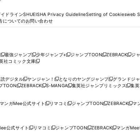
プ
ガイドライン
SHUEISHA Privacy Guideline
Setting of Cookies
web 
告についてのお問い合わせ
プ
最強ジャンプ
少年ジャンプ+
ジャンプTOON
ZEBRACK
ジ
新
新
新
新
新
英社コミック文庫
し
新
し
し
し
し
い
い
し
い
い
い
ウ
ウ
い
ウ
ウ
ウ
購読デジタル
ヤンジャン！
となりのヤングジャンプ
グランドジ
新
新
新
ィ
ィ
ウ
ィ
ィ
ィ
プTOON
ZEBRACK
S-MANGA
集英社ジャンプリミックス
集英
新
し
新
し
新
し
新
ン
ン
ィ
ン
ン
ン
し
い
し
い
し
い
し
ド
ド
ン
ド
ド
ド
い
ウ
い
ウ
い
ウ
い
ウ
ウ
ド
ウ
ウ
ウ
マンガMee公式サイト
リマコミ
ジャンプTOON
ZEBRACK
マン
新
新
新
新
ウ
ィ
ウ
ィ
ウ
ィ
ウ
で
で
ウ
で
で
で
し
し
し
し
し
ィ
ン
ィ
ン
ィ
ン
ィ
開
開
で
開
開
開
い
い
い
い
い
ン
ド
ン
ド
ン
ド
ン
く
く
開
く
く
く
ウ
ウ
ウ
ウ
ウ
ド
ウ
ド
ウ
ド
ウ
ド
ee公式サイト
リマコミ
ジャンプTOON
ZEBRACK
マンガMeet
く
新
新
新
新
ィ
ィ
ィ
ィ
ィ
ウ
で
ウ
で
ウ
で
ウ
し
し
し
し
ン
ン
ン
ン
ン
で
開
で
開
で
開
で