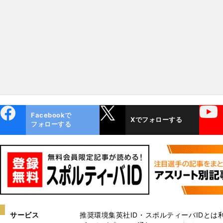
り」を表現
ebo
X
YouTube
Facebookで
Xでフォローする
ok
フォローする
サービス
推奨環境
集英社ID・スポルティーバIDとは