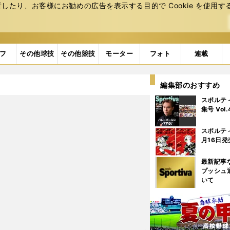
たり、お客様にお勧めの広告を表⽰する⽬的で Cookie を使⽤す
フ
その他球技
その他競技
モーター
フォト
連載
編集部のおすすめ
スポルテ
集号 Vol
スポルテ
月16日発
最新記事
プッシュ
いて