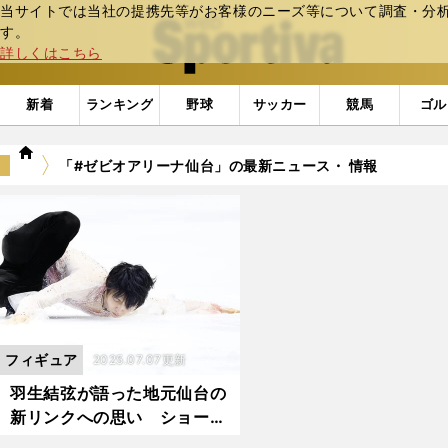
当サイトでは当社の提携先等がお客様のニーズ等について調査・分析し
web Sportiva (webスポルティーバ)
す。
詳しくはこちら
新着
ランキング
野球
サッカー
競馬
ゴル
we
「#ゼビオアリーナ仙台」の最新ニュース・ 情報
b
ス
ポ
ル
テ
ィ
ー
バ
フィギュア
2025.07.07更新
羽生結弦が語った地元仙台の
新リンクへの思い ショーで
は『春よ、来い』で「始ま