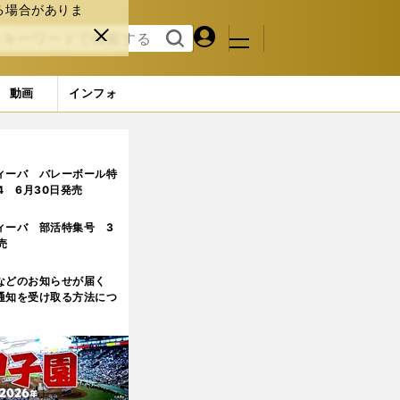
る場合がありま
マイペ
閉じ
検索
メニュ
ー
る
す
ジ
る
動画
インフォ
ィーバ バレーボール特
.4 6月30日発売
ィーバ 部活特集号 3
売
などのお知らせが届く
通知を受け取る方法につ