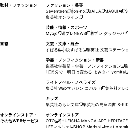
い
し
い
い
ド
ン
ド
ン
取材・ファッション
ファッション・美容
開
く
開
ウ
い
ウ
ウ
ウ
ド
ウ
ド
Seventeen
non-no
BAILA
MAQUIA
S
く
く
新
新
新
新
ィ
ウ
ィ
ィ
で
ウ
で
ウ
集英社オンライン
し
新
し
し
し
ン
ィ
ン
ン
開
で
開
で
い
し
い
い
い
ド
ン
ド
ド
芸能・情報・スポーツ
く
開
く
開
ウ
い
ウ
ウ
ウ
ウ
ド
ウ
ウ
Myojo
週プレNEWS
週プレ グラジャパ!
く
く
新
新
新
ィ
ウ
ィ
ィ
ィ
で
ウ
で
で
し
し
ン
ィ
ン
ン
ン
書籍
文芸・文庫・総合
開
で
開
開
い
い
ド
ン
ド
ド
ド
すばる
小説すばる
集英社 文芸ステーシ
く
開
く
く
新
新
ウ
ウ
ウ
ド
ウ
ウ
ウ
く
し
し
ィ
ィ
学芸・ノンフィクション・新書
で
ウ
で
で
で
い
い
ン
ン
集英社学芸部 - 学芸・ノンフィクション
開
で
開
開
開
新
ウ
ウ
ド
ド
1日5分で、明日は変わる よみタイ yomitai
く
開
く
く
く
し
新
ィ
ィ
ウ
ウ
く
い
ン
ン
ライトノベル・ノベライズ
で
で
ウ
ド
ド
集英社Webマガジン コバルト
集英社オレ
開
開
新
ィ
ウ
ウ
く
く
し
ン
キッズ
で
で
い
ド
集英社みらい文庫
集英社の児童図書 S-KID
開
開
新
ウ
ウ
く
く
し
ィ
オンラインストア・
オンラインストア
で
い
ン
その他WEBサービス
OTO
SHUEISHA MANGA-ART HERITAGE
開
新
ウ
ド
LEEマルシェ
SHOP Marisol
eclat prem
く
し
新
新