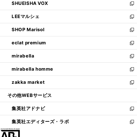
SHUEISHA VOX
で
ド
ィ
い
新
開
ウ
ン
ウ
し
LEEマルシェ
く
で
ド
ィ
い
新
開
ウ
ン
ウ
し
SHOP Marisol
く
で
ド
ィ
い
新
開
ウ
ン
ウ
し
eclat premium
く
で
ド
ィ
い
新
開
ウ
ン
ウ
し
mirabella
く
で
ド
ィ
い
新
開
ウ
ン
ウ
し
mirabella homme
く
で
ド
ィ
い
新
開
ウ
ン
ウ
し
zakka market
く
で
ド
ィ
い
新
開
ウ
ン
ウ
し
その他WEBサービス
く
で
ド
ィ
い
開
ウ
ン
ウ
集英社アドナビ
く
で
ド
ィ
新
開
ウ
ン
し
集英社エディターズ・ラボ
く
で
ド
い
新
開
ウ
ウ
し
く
で
ィ
い