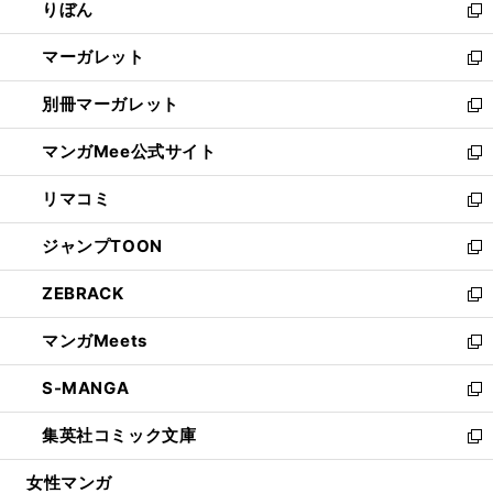
りぼん
く
で
ド
ィ
新
開
ウ
ン
し
マーガレット
く
で
ド
い
新
開
ウ
ウ
し
別冊マーガレット
く
で
ィ
い
新
開
ン
ウ
し
マンガMee公式サイト
く
ド
ィ
い
新
ウ
ン
ウ
し
リマコミ
で
ド
ィ
い
新
開
ウ
ン
ウ
し
ジャンプTOON
く
で
ド
ィ
い
新
開
ウ
ン
ウ
し
ZEBRACK
く
で
ド
ィ
い
新
開
ウ
ン
ウ
し
マンガMeets
く
で
ド
ィ
い
新
開
ウ
ン
ウ
し
S-MANGA
く
で
ド
ィ
い
新
開
ウ
ン
ウ
し
集英社コミック文庫
く
で
ド
ィ
い
新
開
ウ
ン
ウ
し
女性マンガ
く
で
ド
ィ
い