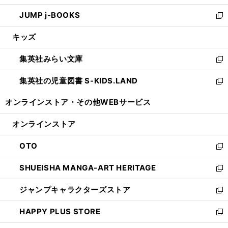
ウ
ン
ウ
し
JUMP j-BOOKS
で
ド
ィ
い
新
開
ウ
ン
ウ
し
キッズ
く
で
ド
ィ
い
開
ウ
ン
ウ
集英社みらい文庫
く
で
ド
ィ
新
開
ウ
ン
し
集英社の児童図書 S-KIDS.LAND
く
で
ド
い
新
開
ウ
ウ
し
オンラインストア・
その他WEBサービス
く
で
ィ
い
開
ン
ウ
オンラインストア
く
ド
ィ
ウ
ン
OTO
で
ド
新
開
ウ
し
SHUEISHA MANGA-ART HERITAGE
く
で
い
新
開
ウ
し
ジャンプキャラクターズストア
く
ィ
い
新
ン
ウ
し
HAPPY PLUS STORE
ド
ィ
い
新
ウ
ン
ウ
し