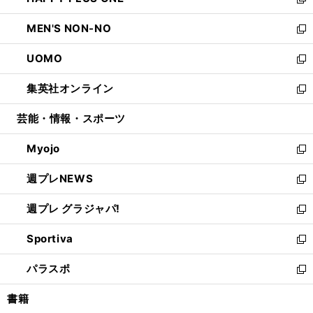
ィ
い
新
開
ウ
ン
ウ
し
MEN'S NON-NO
く
で
ド
ィ
い
新
開
ウ
ン
ウ
し
UOMO
く
で
ド
ィ
い
新
開
ウ
ン
ウ
し
集英社オンライン
く
で
ド
ィ
い
新
開
ウ
ン
ウ
し
芸能・情報・スポーツ
く
で
ド
ィ
い
開
ウ
ン
ウ
Myojo
く
で
ド
ィ
新
開
ウ
ン
し
週プレNEWS
く
で
ド
い
新
開
ウ
ウ
し
週プレ グラジャパ!
く
で
ィ
い
新
開
ン
ウ
し
Sportiva
く
ド
ィ
い
新
ウ
ン
ウ
し
パラスポ
で
ド
ィ
い
新
開
ウ
ン
ウ
し
書籍
く
で
ド
ィ
い