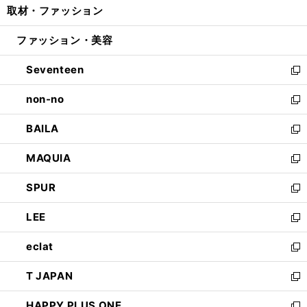
取材・ファッション
く
で
ド
ィ
い
開
ウ
ン
ウ
ファッション・美容
く
で
ド
ィ
開
ウ
ン
Seventeen
く
で
ド
新
開
ウ
し
non-no
く
で
い
新
開
ウ
し
BAILA
く
ィ
い
新
ン
ウ
し
MAQUIA
ド
ィ
い
新
ウ
ン
ウ
し
SPUR
で
ド
ィ
い
新
開
ウ
ン
ウ
し
LEE
く
で
ド
ィ
い
新
開
ウ
ン
ウ
し
eclat
く
で
ド
ィ
い
新
開
ウ
ン
ウ
し
T JAPAN
く
で
ド
ィ
い
新
開
ウ
ン
ウ
し
HAPPY PLUS ONE
く
で
ド