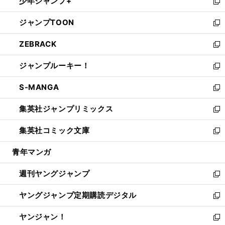
少年ジャンプ+
で
ド
ィ
い
新
開
ウ
ン
ウ
し
ジャンプTOON
く
で
ド
ィ
い
新
開
ウ
ン
ウ
し
ZEBRACK
く
で
ド
ィ
い
新
開
ウ
ン
ウ
し
ジャンプルーキー！
く
で
ド
ィ
い
新
開
ウ
ン
ウ
し
S-MANGA
く
で
ド
ィ
い
新
開
ウ
ン
ウ
し
集英社ジャンプリミックス
く
で
ド
ィ
い
新
開
ウ
ン
ウ
し
集英社コミック文庫
く
で
ド
ィ
い
新
開
ウ
ン
ウ
し
青年マンガ
く
で
ド
ィ
い
開
ウ
ン
ウ
週刊ヤングジャンプ
く
で
ド
ィ
新
開
ウ
ン
し
ヤングジャンプ定期購読デジタル
く
で
ド
い
新
開
ウ
ウ
し
ヤンジャン！
く
で
ィ
い
新