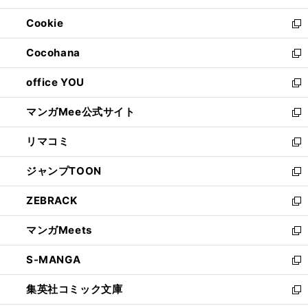
開
ウ
ン
ウ
Cookie
く
で
ド
ィ
新
開
ウ
ン
し
Cocohana
く
で
ド
い
新
開
ウ
ウ
し
office YOU
く
で
ィ
い
新
開
ン
ウ
し
マンガMee公式サイト
く
ド
ィ
い
新
ウ
ン
ウ
し
リマコミ
で
ド
ィ
い
新
開
ウ
ン
ウ
し
ジャンプTOON
く
で
ド
ィ
い
新
開
ウ
ン
ウ
し
ZEBRACK
く
で
ド
ィ
い
新
開
ウ
ン
ウ
し
マンガMeets
く
で
ド
ィ
い
新
開
ウ
ン
ウ
し
S-MANGA
く
で
ド
ィ
い
新
開
ウ
ン
ウ
し
集英社コミック文庫
く
で
ド
ィ
い
新
開
ウ
ン
ウ
し