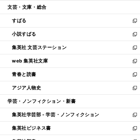
開
ウ
ン
ウ
文芸・文庫・総合
く
で
ド
ィ
開
ウ
ン
すばる
く
で
ド
新
開
ウ
し
小説すばる
く
で
い
新
開
ウ
し
集英社 文芸ステーション
く
ィ
い
新
ン
ウ
し
web 集英社文庫
ド
ィ
い
新
ウ
ン
ウ
し
青春と読書
で
ド
ィ
い
新
開
ウ
ン
ウ
し
アジア人物史
く
で
ド
ィ
い
新
開
ウ
ン
ウ
し
学芸・ノンフィクション・新書
く
で
ド
ィ
い
開
ウ
ン
ウ
集英社学芸部 - 学芸・ノンフィクション
く
で
ド
ィ
新
開
ウ
ン
し
集英社ビジネス書
く
で
ド
い
新
開
ウ
ウ
し