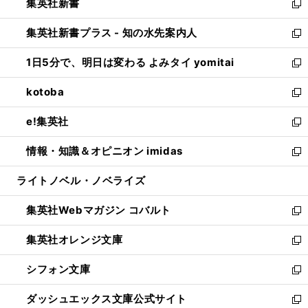
集英社新書
く
で
ィ
い
新
開
ン
ウ
し
集英社新書プラス - 知の水先案内人
く
ド
ィ
い
新
ウ
ン
ウ
し
1日5分で、明日は変わる よみタイ yomitai
で
ド
ィ
い
新
開
ウ
ン
ウ
し
kotoba
く
で
ド
ィ
い
新
開
ウ
ン
ウ
し
e!集英社
く
で
ド
ィ
い
新
開
ウ
ン
ウ
し
情報・知識＆オピニオン imidas
く
で
ド
ィ
い
新
開
ウ
ン
ウ
し
ライトノベル・ノベライズ
く
で
ド
ィ
い
開
ウ
ン
ウ
集英社Webマガジン コバルト
く
で
ド
ィ
新
開
ウ
ン
し
集英社オレンジ文庫
く
で
ド
い
新
開
ウ
ウ
し
シフォン文庫
く
で
ィ
い
新
開
ン
ウ
し
ダッシュエックス文庫公式サイト
く
ド
ィ
い
新