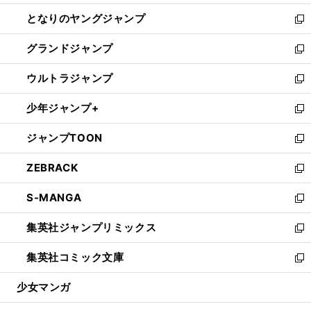
開
ン
ウ
し
となりのヤングジャンプ
く
ド
ィ
い
新
ウ
ン
ウ
し
グランドジャンプ
で
ド
ィ
い
新
開
ウ
ン
ウ
し
ウルトラジャンプ
く
で
ド
ィ
い
新
開
ウ
ン
ウ
し
少年ジャンプ+
く
で
ド
ィ
い
新
開
ウ
ン
ウ
し
ジャンプTOON
く
で
ド
ィ
い
新
開
ウ
ン
ウ
し
ZEBRACK
く
で
ド
ィ
い
新
開
ウ
ン
ウ
し
S-MANGA
く
で
ド
ィ
い
新
開
ウ
ン
ウ
し
集英社ジャンプリミックス
く
で
ド
ィ
い
新
開
ウ
ン
ウ
し
集英社コミック文庫
く
で
ド
ィ
い
新
開
ウ
ン
ウ
し
少女マンガ
く
で
ド
ィ
い
開
ウ
ン
ウ