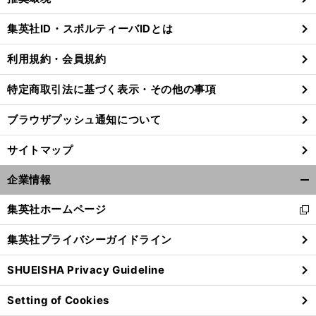
閉
じ
集英社ID・スポルティーバIDとは
る
利用規約・会員規約
特定商取引法に基づく表示・その他の事項
ブラウザプッシュ通知について
サイトマップ
企業情報
開
く/
集英社ホームページ
新
閉
し
じ
集英社プライバシーガイドライン
い
る
ウ
SHUEISHA Privacy Guideline
ィ
ン
Setting of Cookies
ド