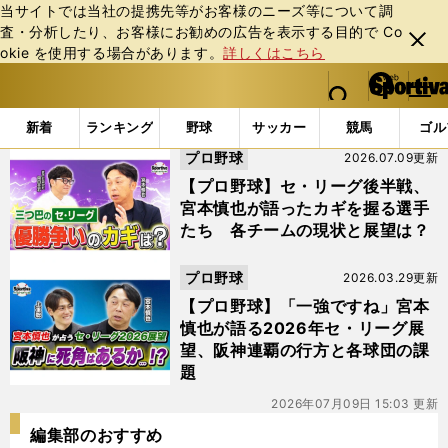
当サイトでは当社の提携先等がお客様のニーズ等について調
査・分析したり、お客様にお勧めの広告を表⽰する⽬的で Co
閉じ
okie を使⽤する場合があります。
詳しくはこちら
る
マイペ
web Sportiva (webスポルティーバ)
検索
メニュ
we
ー
「#セ・リーグ展望」の最新ニュース・ 情報
b
ジ
新着
ランキング
野球
サッカー
競馬
ゴル
ス
プロ野球
2026.07.09更新
ポ
ル
【プロ野球】セ・リーグ後半戦、
テ
宮本慎也が語ったカギを握る選手
ィ
たち 各チームの現状と展望は？
ー
バ
プロ野球
2026.03.29更新
【プロ野球】「一強ですね」宮本
慎也が語る2026年セ・リーグ展
望、阪神連覇の行方と各球団の課
題
2026年07月09日 15:03 更新
編集部のおすすめ