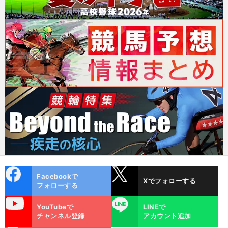
cebo
X
Facebookで
Xでフォローする
ok
フォローする
uTube
LINE
YouTubeで
LINEで
チャンネル登録
アカウント追加