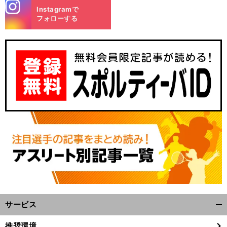
stagra
Instagramで
m
フォローする
サービス
開
く/
推奨環境