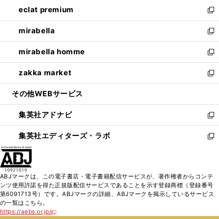
ン
ウ
し
eclat premium
く
で
ド
ィ
い
新
開
ウ
ン
ウ
し
mirabella
く
で
ド
ィ
い
新
開
ウ
ン
ウ
し
mirabella homme
く
で
ド
ィ
い
新
開
ウ
ン
ウ
し
zakka market
く
で
ド
ィ
い
新
開
ウ
ン
ウ
し
その他WEBサービス
く
で
ド
ィ
い
開
ウ
ン
ウ
集英社アドナビ
く
で
ド
ィ
新
開
ウ
ン
し
集英社エディターズ・ラボ
く
で
ド
い
新
開
ウ
ウ
し
く
で
ィ
い
開
ン
ウ
ABJマークは、この電子書店・電子書籍配信サービスが、著作権者からコンテ
く
ド
ィ
ンツ使用許諾を得た正規版配信サービスであることを示す登録商標（登録番号
ウ
ン
第6091713号）です。ABJマークの詳細、ABJマークを掲示しているサービス
で
ド
の一覧はこちら。
開
ウ
https://aebs.or.jp/
新