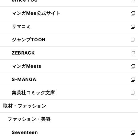
で
ィ
い
新
開
ン
ウ
し
マンガMee公式サイト
く
ド
ィ
い
新
ウ
ン
ウ
し
リマコミ
で
ド
ィ
い
新
開
ウ
ン
ウ
し
ジャンプTOON
く
で
ド
ィ
い
新
開
ウ
ン
ウ
し
ZEBRACK
く
で
ド
ィ
い
新
開
ウ
ン
ウ
し
マンガMeets
く
で
ド
ィ
い
新
開
ウ
ン
ウ
し
S-MANGA
く
で
ド
ィ
い
新
開
ウ
ン
ウ
し
集英社コミック文庫
く
で
ド
ィ
い
新
開
ウ
ン
ウ
し
取材・ファッション
く
で
ド
ィ
い
開
ウ
ン
ウ
ファッション・美容
く
で
ド
ィ
開
ウ
ン
Seventeen
く
で
ド
新