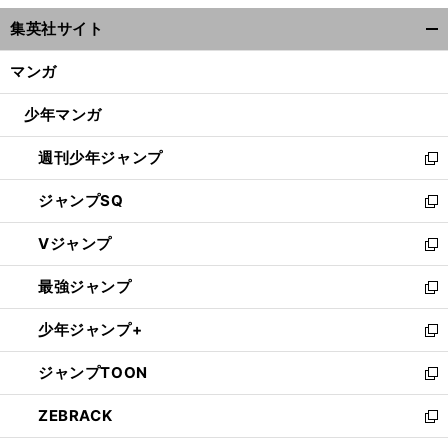
ウ
集英社サイト
ィ
開
ン
く/
マンガ
ド
閉
ウ
じ
少年マンガ
で
る
開
週刊少年ジャンプ
く
新
し
ジャンプSQ
い
新
ウ
し
Vジャンプ
ィ
い
新
ン
ウ
し
最強ジャンプ
ド
ィ
い
新
ウ
ン
ウ
し
少年ジャンプ+
で
ド
ィ
い
新
開
ウ
ン
ウ
し
ジャンプTOON
く
で
ド
ィ
い
新
開
ウ
ン
ウ
し
ZEBRACK
く
で
ド
ィ
い
新
開
ウ
ン
ウ
し