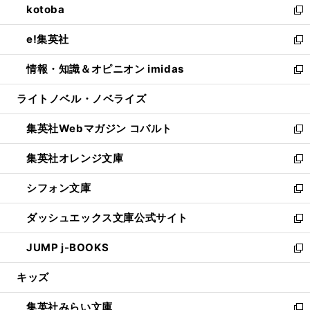
kotoba
く
で
ド
ィ
い
新
開
ウ
ン
ウ
し
e!集英社
く
で
ド
ィ
い
新
開
ウ
ン
ウ
し
情報・知識＆オピニオン imidas
く
で
ド
ィ
い
新
開
ウ
ン
ウ
し
ライトノベル・ノベライズ
く
で
ド
ィ
い
開
ウ
ン
ウ
集英社Webマガジン コバルト
く
で
ド
ィ
新
開
ウ
ン
し
集英社オレンジ文庫
く
で
ド
い
新
開
ウ
ウ
し
シフォン文庫
く
で
ィ
い
新
開
ン
ウ
し
ダッシュエックス文庫公式サイト
く
ド
ィ
い
新
ウ
ン
ウ
し
JUMP j-BOOKS
で
ド
ィ
い
新
開
ウ
ン
ウ
し
キッズ
く
で
ド
ィ
い
開
ウ
ン
ウ
集英社みらい文庫
く
で
ド
ィ