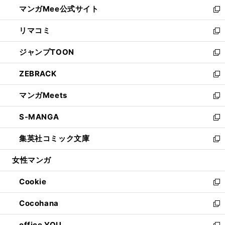
し
マンガMee公式サイト
く
ド
ィ
い
新
ウ
ン
ウ
し
リマコミ
で
ド
ィ
い
新
開
ウ
ン
ウ
し
ジャンプTOON
く
で
ド
ィ
い
新
開
ウ
ン
ウ
し
ZEBRACK
く
で
ド
ィ
い
新
開
ウ
ン
ウ
し
マンガMeets
く
で
ド
ィ
い
新
開
ウ
ン
ウ
し
S-MANGA
く
で
ド
ィ
い
新
開
ウ
ン
ウ
し
集英社コミック文庫
く
で
ド
ィ
い
新
開
ウ
ン
ウ
し
女性マンガ
く
で
ド
ィ
い
開
ウ
ン
ウ
Cookie
く
で
ド
ィ
新
開
ウ
ン
し
Cocohana
く
で
ド
い
新
開
ウ
ウ
し
office YOU
く