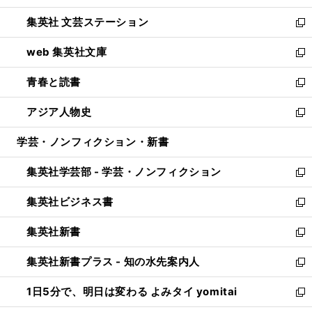
開
ウ
し
集英社 文芸ステーション
く
ィ
い
新
ン
ウ
し
web 集英社文庫
ド
ィ
い
新
ウ
ン
ウ
し
青春と読書
で
ド
ィ
い
新
開
ウ
ン
ウ
し
アジア人物史
く
で
ド
ィ
い
新
開
ウ
ン
ウ
し
学芸・ノンフィクション・新書
く
で
ド
ィ
い
開
ウ
ン
ウ
集英社学芸部 - 学芸・ノンフィクション
く
で
ド
ィ
新
開
ウ
ン
し
集英社ビジネス書
く
で
ド
い
新
開
ウ
ウ
し
集英社新書
く
で
ィ
い
新
開
ン
ウ
し
集英社新書プラス - 知の水先案内人
く
ド
ィ
い
新
ウ
ン
ウ
し
1日5分で、明日は変わる よみタイ yomitai
で
ド
ィ
い
新
開
ウ
ン
ウ
し