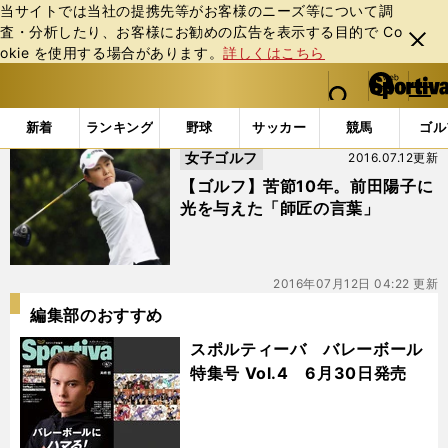
当サイトでは当社の提携先等がお客様のニーズ等について調
査・分析したり、お客様にお勧めの広告を表⽰する⽬的で Co
閉じ
okie を使⽤する場合があります。
詳しくはこちら
る
マイペ
web Sportiva (webスポルティーバ)
検索
メニュ
we
ー
「#ステップアップツアー」の最新ニュース・ 情報
b
ジ
新着
ランキング
野球
サッカー
競馬
ゴル
ス
女子ゴルフ
2016.07.12更新
ポ
ル
【ゴルフ】苦節10年。前田陽子に
テ
光を与えた「師匠の言葉」
ィ
ー
バ
2016年07月12日 04:22 更新
編集部のおすすめ
スポルティーバ バレーボール
特集号 Vol.4 6月30日発売