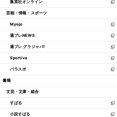
集英社オンライン
く
で
ド
ィ
い
新
開
ウ
ン
ウ
し
芸能・情報・スポーツ
く
で
ド
ィ
い
開
ウ
ン
ウ
Myojo
く
で
ド
ィ
新
開
ウ
ン
し
週プレNEWS
く
で
ド
い
新
開
ウ
ウ
し
週プレ グラジャパ!
く
で
ィ
い
新
開
ン
ウ
し
Sportiva
く
ド
ィ
い
新
ウ
ン
ウ
し
パラスポ
で
ド
ィ
い
新
開
ウ
ン
ウ
し
書籍
く
で
ド
ィ
い
開
ウ
ン
ウ
文芸・文庫・総合
く
で
ド
ィ
開
ウ
ン
すばる
く
で
ド
新
開
ウ
し
小説すばる
く
で
い
新