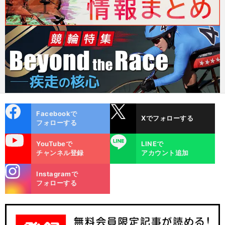
cebo
X
Facebookで
Xでフォローする
ok
フォローする
uTube
LINE
YouTubeで
LINEで
チャンネル登録
アカウント追加
stagra
Instagramで
m
フォローする