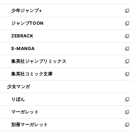
開
ウ
ン
ウ
し
少年ジャンプ+
く
で
ド
ィ
い
新
開
ウ
ン
ウ
し
ジャンプTOON
く
で
ド
ィ
い
新
開
ウ
ン
ウ
し
ZEBRACK
く
で
ド
ィ
い
新
開
ウ
ン
ウ
し
S-MANGA
く
で
ド
ィ
い
新
開
ウ
ン
ウ
し
集英社ジャンプリミックス
く
で
ド
ィ
い
新
開
ウ
ン
ウ
し
集英社コミック文庫
く
で
ド
ィ
い
新
開
ウ
ン
ウ
し
少女マンガ
く
で
ド
ィ
い
開
ウ
ン
ウ
りぼん
く
で
ド
ィ
新
開
ウ
ン
し
マーガレット
く
で
ド
い
新
開
ウ
ウ
し
別冊マーガレット
く
で
ィ
い
新
開
ン
ウ