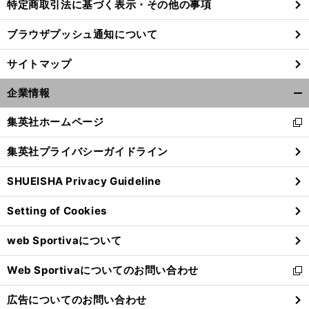
特定商取引法に基づく表示・その他の事項
ブラウザプッシュ通知について
サイトマップ
企業情報
開
く/
集英社ホームページ
新
閉
し
じ
集英社プライバシーガイドライン
い
る
ウ
SHUEISHA Privacy Guideline
ィ
ン
Setting of Cookies
ド
ウ
web Sportivaについて
で
開
Web Sportivaについてのお問い合わせ
く
新
し
広告についてのお問い合わせ
い