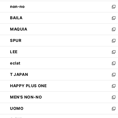
開
ウ
し
non-no
く
で
い
新
開
ウ
し
BAILA
く
ィ
い
新
ン
ウ
し
MAQUIA
ド
ィ
い
新
ウ
ン
ウ
し
SPUR
で
ド
ィ
い
新
開
ウ
ン
ウ
し
LEE
く
で
ド
ィ
い
新
開
ウ
ン
ウ
し
eclat
く
で
ド
ィ
い
新
開
ウ
ン
ウ
し
T JAPAN
く
で
ド
ィ
い
新
開
ウ
ン
ウ
し
HAPPY PLUS ONE
く
で
ド
ィ
い
新
開
ウ
ン
ウ
し
MEN'S NON-NO
く
で
ド
ィ
い
新
開
ウ
ン
ウ
し
UOMO
く
で
ド
ィ
い
新
開
ウ
ン
ウ
し