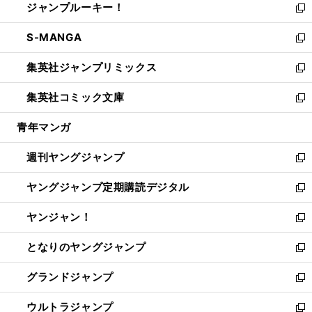
ジャンプルーキー！
く
で
ド
ィ
い
新
開
ウ
ン
ウ
し
S-MANGA
く
で
ド
ィ
い
新
開
ウ
ン
ウ
し
集英社ジャンプリミックス
く
で
ド
ィ
い
新
開
ウ
ン
ウ
し
集英社コミック文庫
く
で
ド
ィ
い
新
開
ウ
ン
ウ
し
青年マンガ
く
で
ド
ィ
い
開
ウ
ン
ウ
週刊ヤングジャンプ
く
で
ド
ィ
新
開
ウ
ン
し
ヤングジャンプ定期購読デジタル
く
で
ド
い
新
開
ウ
ウ
し
ヤンジャン！
く
で
ィ
い
新
開
ン
ウ
し
となりのヤングジャンプ
く
ド
ィ
い
新
ウ
ン
ウ
し
グランドジャンプ
で
ド
ィ
い
新
開
ウ
ン
ウ
し
ウルトラジャンプ
く
で
ド
ィ
い
新