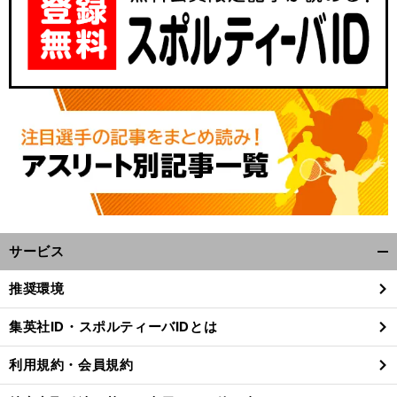
サービス
開
く/
推奨環境
閉
じ
集英社ID・スポルティーバIDとは
る
利用規約・会員規約