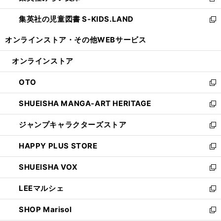
新
開
ウ
ン
し
集英社の児童図書 S-KIDS.LAND
く
で
ド
い
新
開
ウ
ウ
し
オンラインストア・
その他WEBサービス
く
で
ィ
い
開
ン
ウ
オンラインストア
く
ド
ィ
ウ
ン
OTO
で
ド
新
開
ウ
し
SHUEISHA MANGA-ART HERITAGE
く
で
い
新
開
ウ
し
ジャンプキャラクターズストア
く
ィ
い
新
ン
ウ
し
HAPPY PLUS STORE
ド
ィ
い
新
ウ
ン
ウ
し
SHUEISHA VOX
で
ド
ィ
い
新
開
ウ
ン
ウ
し
LEEマルシェ
く
で
ド
ィ
い
新
開
ウ
ン
ウ
し
SHOP Marisol
く
で
ド
ィ
い
新
開
ウ