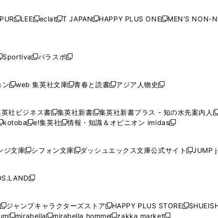
い
い
い
い
ド
ド
ド
ド
ド
開
く
開
く
開
く
開
ウ
ウ
ウ
ウ
ウ
ウ
ウ
ウ
ウ
PUR
LEE
eclat
T JAPAN
HAPPY PLUS ONE
MEN'S NON-
く
く
く
く
新
新
新
新
新
ィ
ィ
ィ
ィ
で
で
で
で
で
し
し
し
し
し
ン
ン
ン
ン
開
開
開
開
開
い
い
い
い
い
ド
ド
ド
ド
く
く
く
く
く
ウ
ウ
ウ
ウ
ウ
ウ
ウ
ウ
ウ
Sportiva
パラスポ
新
新
ィ
ィ
ィ
ィ
ィ
で
で
で
で
し
し
し
ン
ン
ン
ン
ン
開
開
開
開
い
い
い
ド
ド
ド
ド
ド
ョン
web 集英社文庫
青春と読書
アジア人物史
く
く
く
く
新
新
新
新
ウ
ウ
ウ
ウ
ウ
ウ
ウ
ウ
し
し
し
し
ィ
ィ
ィ
で
で
で
で
で
い
い
い
い
ン
ン
ン
集英社ビジネス書
集英社新書
集英社新書プラス - 知の水先案内人
開
開
開
開
開
新
新
新
ウ
ウ
ウ
ウ
ド
ド
ド
kotoba
e!集英社
情報・知識＆オピニオン imidas
く
く
く
く
く
新
し
新
し
新
ィ
ィ
ィ
ィ
ウ
ウ
ウ
し
し
い
し
い
し
ン
ン
ン
ン
で
で
で
い
い
ウ
い
ウ
い
ド
ド
ド
ド
ンジ文庫
シフォン文庫
ダッシュエックス文庫公式サイト
JUMP 
開
開
開
新
新
新
ウ
ウ
ィ
ウ
ィ
ウ
ウ
ウ
ウ
ウ
く
く
く
し
し
し
ィ
ィ
ン
ィ
ン
ィ
で
で
で
で
い
い
い
ン
ン
ド
ン
ド
ン
S.LAND
開
開
開
開
新
ウ
ウ
ウ
ド
ド
ウ
ド
ウ
ド
く
く
く
く
し
ィ
ィ
ィ
ウ
ウ
で
ウ
で
ウ
い
ン
ン
ン
ジャンプキャラクターズストア
HAPPY PLUS STORE
SHUEIS
で
で
開
で
開
で
新
新
新
ウ
ド
ド
ド
ium
mirabella
mirabella homme
zakka market
開
開
く
開
く
開
し
新
新
新
し
新
し