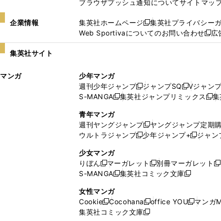
ブラウザプッシュ通知について
サイトマッ
企業情報
集英社ホームページ
集英社プライバシー
新
Web Sportivaについてのお問い合わせ
広
し
新
い
し
集英社サイト
ウ
い
ィ
ウ
マンガ
少年マンガ
ン
ィ
週刊少年ジャンプ
ジャンプSQ
Vジャン
ド
ン
新
新
S-MANGA
集英社ジャンプリミックス
集
ウ
ド
新
し
し
新
で
ウ
し
い
い
し
青年マンガ
開
で
い
ウ
ウ
い
週刊ヤングジャンプ
ヤングジャンプ定期
新
く
開
ウ
ィ
ィ
ウ
ウルトラジャンプ
少年ジャンプ+
ジャン
新
し
新
く
ィ
ン
ン
ィ
し
い
し
ン
ド
ド
ン
少女マンガ
い
ウ
い
ド
ウ
ウ
ド
りぼん
マーガレット
別冊マーガレット
新
新
新
ウ
ィ
ウ
ウ
で
で
ウ
S-MANGA
集英社コミック文庫
し
新
し
新
ィ
ン
ィ
で
開
開
で
い
し
い
し
ン
ド
ン
女性マンガ
開
く
く
開
ウ
い
ウ
い
ド
ウ
ド
Cookie
Cocohana
office YOU
マンガM
く
く
新
新
新
ィ
ウ
ィ
ウ
ウ
で
ウ
集英社コミック文庫
し
新
し
し
ン
ィ
ン
ィ
で
開
で