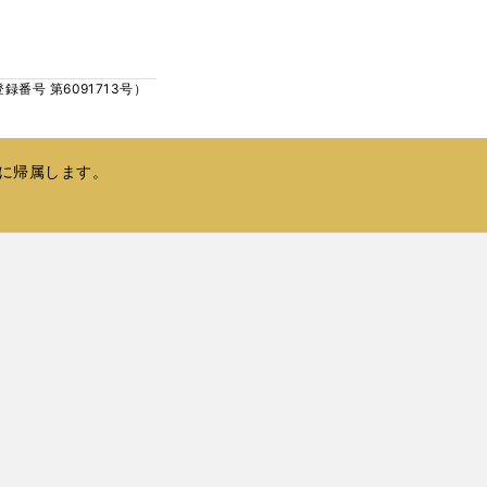
ウ
い
で
ウ
開
ィ
く
号 第6091713号）
ン
ド
ウ
で
に帰属します。
開
く