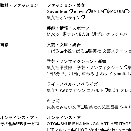
い
し
い
い
ド
ン
ド
ン
取材・ファッション
ファッション・美容
開
く
開
ウ
い
ウ
ウ
ウ
ド
ウ
ド
Seventeen
non-no
BAILA
MAQUIA
S
く
く
新
新
新
新
ィ
ウ
ィ
ィ
で
ウ
で
ウ
集英社オンライン
し
新
し
し
し
ン
ィ
ン
ン
開
で
開
で
い
し
い
い
い
ド
ン
ド
ド
芸能・情報・スポーツ
く
開
く
開
ウ
い
ウ
ウ
ウ
ウ
ド
ウ
ウ
Myojo
週プレNEWS
週プレ グラジャパ!
く
く
新
新
新
ィ
ウ
ィ
ィ
ィ
で
ウ
で
で
し
し
ン
ィ
ン
ン
ン
書籍
文芸・文庫・総合
開
で
開
開
い
い
ド
ン
ド
ド
ド
すばる
小説すばる
集英社 文芸ステーシ
く
開
く
く
新
新
ウ
ウ
ウ
ド
ウ
ウ
ウ
く
し
し
ィ
ィ
学芸・ノンフィクション・新書
で
ウ
で
で
で
い
い
ン
ン
集英社学芸部 - 学芸・ノンフィクション
開
で
開
開
開
新
ウ
ウ
ド
ド
1日5分で、明日は変わる よみタイ yomitai
く
開
く
く
く
し
新
ィ
ィ
ウ
ウ
く
い
ン
ン
ライトノベル・ノベライズ
で
で
ウ
ド
ド
集英社Webマガジン コバルト
集英社オレ
開
開
新
ィ
ウ
ウ
く
く
し
ン
キッズ
で
で
い
ド
集英社みらい文庫
集英社の児童図書 S-KID
開
開
新
ウ
ウ
く
く
し
ィ
オンラインストア・
オンラインストア
で
い
ン
その他WEBサービス
OTO
SHUEISHA MANGA-ART HERITAGE
開
新
ウ
ド
LEEマルシェ
SHOP Marisol
eclat prem
く
し
新
新