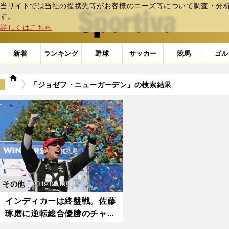
当サイトでは当社の提携先等がお客様のニーズ等について調査・分析し
web Sportiva (webスポルティーバ)
す。
詳しくはこちら
新着
ランキング
野球
サッカー
競馬
ゴル
we
「ジョゼフ・ニューガーデン」の検索結果
b
ス
ポ
ル
テ
ィ
ー
バ
その他
2019.07.19更新
インディカーは終盤戦。佐藤
琢磨に逆転総合優勝のチャン
スは？