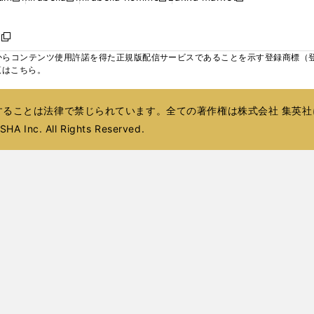
ィ
ウ
ウ
ウ
く
く
く
く
い
し
し
い
し
し
い
ン
で
で
で
ウ
い
い
ウ
い
い
ウ
ド
ボ
開
開
開
新
ィ
ウ
ウ
ィ
ウ
ウ
ィ
ウ
く
く
く
し
らコンテンツ使用許諾を得た正規版配信サービスであることを示す登録商標（登録番
ン
ィ
ィ
ン
ィ
ィ
ン
で
い
覧はこちら。
ド
ン
ン
ド
ン
ン
ド
開
ウ
ウ
ド
ド
ウ
ド
ド
ウ
く
ィ
で
ウ
ウ
で
ウ
ウ
で
ることは法律で禁じられています。全ての著作権は株式会社 集英社
ン
開
で
で
開
で
で
開
ド
HA Inc. All Rights Reserved.
く
開
開
く
開
開
く
ウ
く
く
く
く
で
開
く