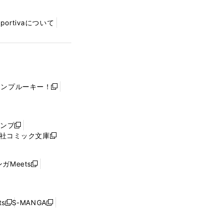
Sportivaについて
ャンプルーキー！
新
し
い
ウ
ャンプ
新
ィ
社コミック文庫
し
新
ン
い
し
ド
ウ
い
ウ
ガMeets
新
ィ
ウ
で
し
ン
ィ
開
い
ド
ン
く
ウ
ウ
ド
s
S-MANGA
新
新
ィ
で
ウ
し
し
ン
開
で