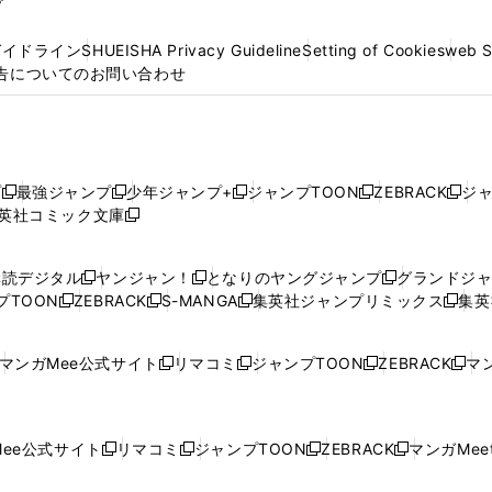
プ
ガイドライン
SHUEISHA Privacy Guideline
Setting of Cookies
web 
告についてのお問い合わせ
プ
最強ジャンプ
少年ジャンプ+
ジャンプTOON
ZEBRACK
ジ
新
新
新
新
新
英社コミック文庫
し
新
し
し
し
し
い
い
し
い
い
い
ウ
ウ
い
ウ
ウ
ウ
購読デジタル
ヤンジャン！
となりのヤングジャンプ
グランドジ
新
新
新
ィ
ィ
ウ
ィ
ィ
ィ
プTOON
ZEBRACK
S-MANGA
集英社ジャンプリミックス
集英
新
し
新
し
新
し
新
ン
ン
ィ
ン
ン
ン
し
い
し
い
し
い
し
ド
ド
ン
ド
ド
ド
い
ウ
い
ウ
い
ウ
い
ウ
ウ
ド
ウ
ウ
ウ
マンガMee公式サイト
リマコミ
ジャンプTOON
ZEBRACK
マン
新
新
新
新
ウ
ィ
ウ
ィ
ウ
ィ
ウ
で
で
ウ
で
で
で
し
し
し
し
し
ィ
ン
ィ
ン
ィ
ン
ィ
開
開
で
開
開
開
い
い
い
い
い
ン
ド
ン
ド
ン
ド
ン
く
く
開
く
く
く
ウ
ウ
ウ
ウ
ウ
ド
ウ
ド
ウ
ド
ウ
ド
ee公式サイト
リマコミ
ジャンプTOON
ZEBRACK
マンガMeet
く
新
新
新
新
ィ
ィ
ィ
ィ
ィ
ウ
で
ウ
で
ウ
で
ウ
し
し
し
し
ン
ン
ン
ン
ン
で
開
で
開
で
開
で