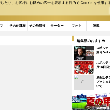
たり、お客様にお勧めの広告を表⽰する⽬的で Cookie を使⽤す
フ
その他球技
その他競技
モーター
フォト
連載
編集部のおすすめ
スポルテ
集号 Vol
スポルテ
月16日発
最新記事
プッシュ
いて