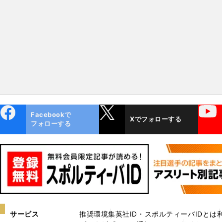
ebo
X
YouTube
Facebookで
Xでフォローする
ok
フォローする
サービス
推奨環境
集英社ID・スポルティーバIDとは