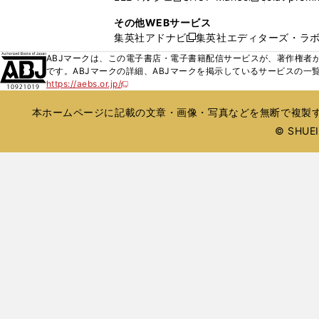
ィ
ウ
い
し
し
ン
その他WEBサービス
で
ウ
い
い
ド
集英社アドナビ
集英社エディターズ・ラ
開
新
ィ
ウ
ウ
ウ
く
し
ABJマークは、この電子書店・電子書籍配信サービスが、著作権者か
ン
ィ
ィ
で
い
です。ABJマークの詳細、ABJマークを掲示しているサービスの一
ド
ン
ン
開
https://aebs.or.jp/
ウ
新
ウ
ド
ド
く
し
ィ
で
ウ
ウ
い
本ホームページに記載の文章・画像・写真などを無断で複製す
ン
開
で
で
ウ
ド
© SHUEIS
ィ
く
開
開
ン
ウ
く
く
ド
で
ウ
開
で
開
く
く