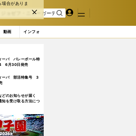
る場合がありま
マイペ
閉じ
検索
メニュ
ー
る
す
ジ
る
動画
インフォ
ィーバ バレーボール特
.4 6月30日発売
ィーバ 部活特集号 3
売
などのお知らせが届く
通知を受け取る方法につ