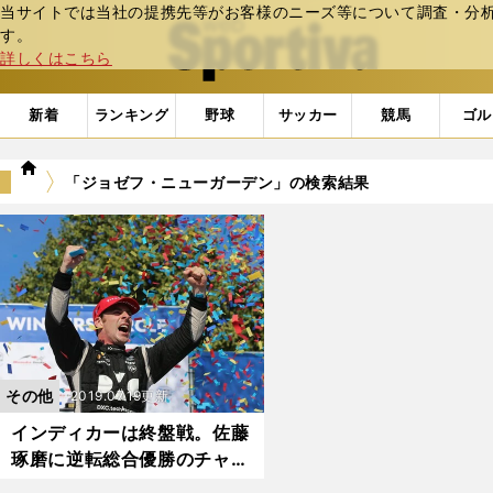
当サイトでは当社の提携先等がお客様のニーズ等について調査・分析し
web Sportiva (webスポルティーバ)
す。
詳しくはこちら
新着
ランキング
野球
サッカー
競馬
ゴル
we
「ジョゼフ・ニューガーデン」の検索結果
b
ス
ポ
ル
テ
ィ
ー
バ
その他
2019.07.19更新
インディカーは終盤戦。佐藤
琢磨に逆転総合優勝のチャン
スは？