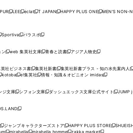
い
い
い
い
ド
ド
ド
ド
ド
開
く
開
く
開
く
開
ウ
ウ
ウ
ウ
ウ
ウ
ウ
ウ
ウ
PUR
LEE
eclat
T JAPAN
HAPPY PLUS ONE
MEN'S NON-
く
く
く
く
新
新
新
新
新
ィ
ィ
ィ
ィ
で
で
で
で
で
し
し
し
し
し
ン
ン
ン
ン
開
開
開
開
開
い
い
い
い
い
ド
ド
ド
ド
く
く
く
く
く
ウ
ウ
ウ
ウ
ウ
ウ
ウ
ウ
ウ
Sportiva
パラスポ
新
新
ィ
ィ
ィ
ィ
ィ
で
で
で
で
し
し
し
ン
ン
ン
ン
ン
開
開
開
開
い
い
い
ド
ド
ド
ド
ド
ョン
web 集英社文庫
青春と読書
アジア人物史
く
く
く
く
新
新
新
新
ウ
ウ
ウ
ウ
ウ
ウ
ウ
ウ
し
し
し
し
ィ
ィ
ィ
で
で
で
で
で
い
い
い
い
ン
ン
ン
集英社ビジネス書
集英社新書
集英社新書プラス - 知の水先案内人
開
開
開
開
開
新
新
新
ウ
ウ
ウ
ウ
ド
ド
ド
kotoba
e!集英社
情報・知識＆オピニオン imidas
く
く
く
く
く
新
し
新
し
新
ィ
ィ
ィ
ィ
ウ
ウ
ウ
し
し
い
し
い
し
ン
ン
ン
ン
で
で
で
い
い
ウ
い
ウ
い
ド
ド
ド
ド
ンジ文庫
シフォン文庫
ダッシュエックス文庫公式サイト
JUMP 
開
開
開
新
新
新
ウ
ウ
ィ
ウ
ィ
ウ
ウ
ウ
ウ
ウ
く
く
く
し
し
し
ィ
ィ
ン
ィ
ン
ィ
で
で
で
で
い
い
い
ン
ン
ド
ン
ド
ン
S.LAND
開
開
開
開
新
ウ
ウ
ウ
ド
ド
ウ
ド
ウ
ド
く
く
く
く
し
ィ
ィ
ィ
ウ
ウ
で
ウ
で
ウ
い
ン
ン
ン
ジャンプキャラクターズストア
HAPPY PLUS STORE
SHUEIS
で
で
開
で
開
で
新
新
新
ウ
ド
ド
ド
ium
mirabella
mirabella homme
zakka market
開
開
く
開
く
開
し
新
新
新
し
新
し