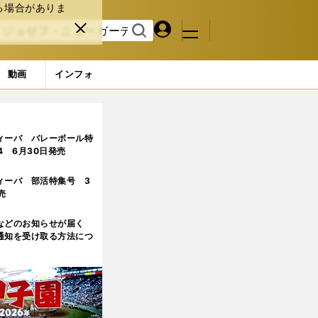
る場合がありま
マイペ
閉じ
検索
メニュ
ー
る
す
ジ
る
動画
インフォ
ィーバ バレーボール特
.4 6月30日発売
ィーバ 部活特集号 3
売
などのお知らせが届く
通知を受け取る方法につ