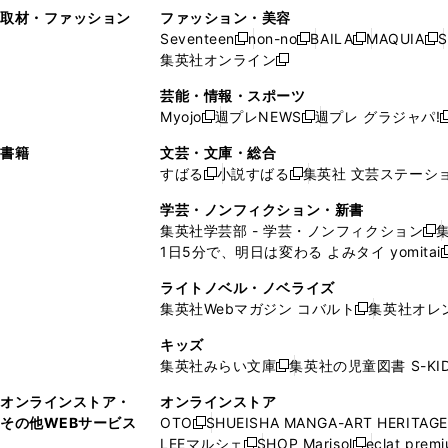
い
し
い
い
ド
ン
ド
ン
取材・ファッション
ファッション・美容
開
く
開
ウ
い
ウ
ウ
ウ
ド
ウ
ド
Seventeen
non-no
BAILA
MAQUIA
S
く
く
新
新
新
新
ィ
ウ
ィ
ィ
で
ウ
で
ウ
集英社オンライン
し
新
し
し
し
ン
ィ
ン
ン
開
で
開
で
い
し
い
い
い
ド
ン
ド
ド
芸能・情報・スポーツ
く
開
く
開
ウ
い
ウ
ウ
ウ
ウ
ド
ウ
ウ
Myojo
週プレNEWS
週プレ グラジャパ!
く
く
新
新
新
ィ
ウ
ィ
ィ
ィ
で
ウ
で
で
し
し
ン
ィ
ン
ン
ン
書籍
文芸・文庫・総合
開
で
開
開
い
い
ド
ン
ド
ド
ド
すばる
小説すばる
集英社 文芸ステーシ
く
開
く
く
新
新
ウ
ウ
ウ
ド
ウ
ウ
ウ
く
し
し
ィ
ィ
学芸・ノンフィクション・新書
で
ウ
で
で
で
い
い
ン
ン
集英社学芸部 - 学芸・ノンフィクション
開
で
開
開
開
新
ウ
ウ
ド
ド
1日5分で、明日は変わる よみタイ yomitai
く
開
く
く
く
し
新
ィ
ィ
ウ
ウ
く
い
ン
ン
ライトノベル・ノベライズ
で
で
ウ
ド
ド
集英社Webマガジン コバルト
集英社オレ
開
開
新
ィ
ウ
ウ
く
く
し
ン
キッズ
で
で
い
ド
集英社みらい文庫
集英社の児童図書 S-KID
開
開
新
ウ
ウ
く
く
し
ィ
オンラインストア・
オンラインストア
で
い
ン
その他WEBサービス
OTO
SHUEISHA MANGA-ART HERITAGE
開
新
ウ
ド
LEEマルシェ
SHOP Marisol
eclat prem
く
し
新
新