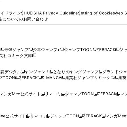
プ
ガイドライン
SHUEISHA Privacy Guideline
Setting of Cookies
web 
告についてのお問い合わせ
プ
最強ジャンプ
少年ジャンプ+
ジャンプTOON
ZEBRACK
ジ
新
新
新
新
新
英社コミック文庫
し
新
し
し
し
し
い
い
し
い
い
い
ウ
ウ
い
ウ
ウ
ウ
購読デジタル
ヤンジャン！
となりのヤングジャンプ
グランドジ
新
新
新
ィ
ィ
ウ
ィ
ィ
ィ
プTOON
ZEBRACK
S-MANGA
集英社ジャンプリミックス
集英
新
し
新
し
新
し
新
ン
ン
ィ
ン
ン
ン
し
い
し
い
し
い
し
ド
ド
ン
ド
ド
ド
い
ウ
い
ウ
い
ウ
い
ウ
ウ
ド
ウ
ウ
ウ
マンガMee公式サイト
リマコミ
ジャンプTOON
ZEBRACK
マン
新
新
新
新
ウ
ィ
ウ
ィ
ウ
ィ
ウ
で
で
ウ
で
で
で
し
し
し
し
し
ィ
ン
ィ
ン
ィ
ン
ィ
開
開
で
開
開
開
い
い
い
い
い
ン
ド
ン
ド
ン
ド
ン
く
く
開
く
く
く
ウ
ウ
ウ
ウ
ウ
ド
ウ
ド
ウ
ド
ウ
ド
ee公式サイト
リマコミ
ジャンプTOON
ZEBRACK
マンガMeet
く
新
新
新
新
ィ
ィ
ィ
ィ
ィ
ウ
で
ウ
で
ウ
で
ウ
し
し
し
し
ン
ン
ン
ン
ン
で
開
で
開
で
開
で