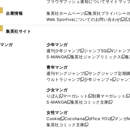
ブラウザプッシュ通知について
サイトマッ
企業情報
集英社ホームページ
集英社プライバシー
新
Web Sportivaについてのお問い合わせ
広
し
新
い
し
集英社サイト
ウ
い
ィ
ウ
マンガ
少年マンガ
ン
ィ
週刊少年ジャンプ
ジャンプSQ
Vジャン
ド
ン
新
新
S-MANGA
集英社ジャンプリミックス
集
ウ
ド
新
し
し
新
で
ウ
し
い
い
し
青年マンガ
開
で
い
ウ
ウ
い
週刊ヤングジャンプ
ヤングジャンプ定期
新
く
開
ウ
ィ
ィ
ウ
ウルトラジャンプ
少年ジャンプ+
ジャン
新
し
新
く
ィ
ン
ン
ィ
し
い
し
ン
ド
ド
ン
少女マンガ
い
ウ
い
ド
ウ
ウ
ド
りぼん
マーガレット
別冊マーガレット
新
新
新
ウ
ィ
ウ
ウ
で
で
ウ
S-MANGA
集英社コミック文庫
し
新
し
新
ィ
ン
ィ
で
開
開
で
い
し
い
し
ン
ド
ン
女性マンガ
開
く
く
開
ウ
い
ウ
い
ド
ウ
ド
Cookie
Cocohana
office YOU
マンガM
く
く
新
新
新
ィ
ウ
ィ
ウ
ウ
で
ウ
集英社コミック文庫
し
新
し
し
ン
ィ
ン
ィ
で
開
で