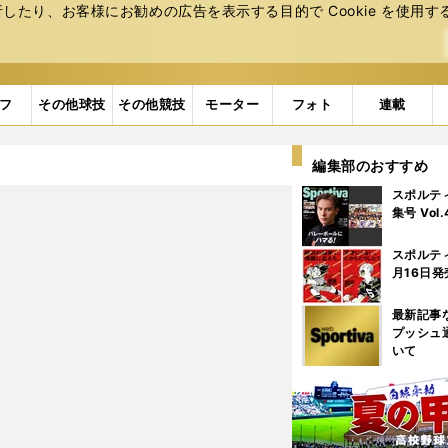
たり、お客様にお勧めの広告を表⽰する⽬的で Cookie を使⽤す
フ
その他球技
その他競技
モーター
フォト
連載
編集部のおすすめ
スポルテ
集号 Vol
スポルテ
月16日発
最新記事
プッシュ
いて