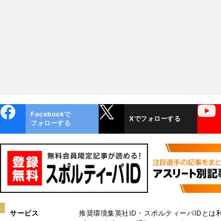
ebo
X
YouTube
Facebookで
Xでフォローする
ok
フォローする
サービス
推奨環境
集英社ID・スポルティーバIDとは