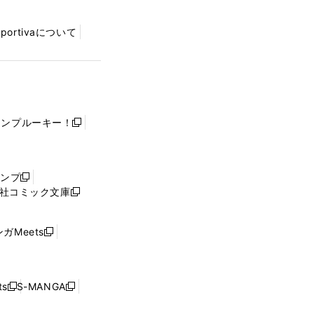
Sportivaについて
ャンプルーキー！
新
し
い
ウ
ャンプ
新
ィ
社コミック文庫
し
新
ン
い
し
ド
ウ
い
ウ
ガMeets
新
ィ
ウ
で
し
ン
ィ
開
い
ド
ン
く
ウ
ウ
ド
s
S-MANGA
新
新
ィ
で
ウ
し
し
ン
開
で