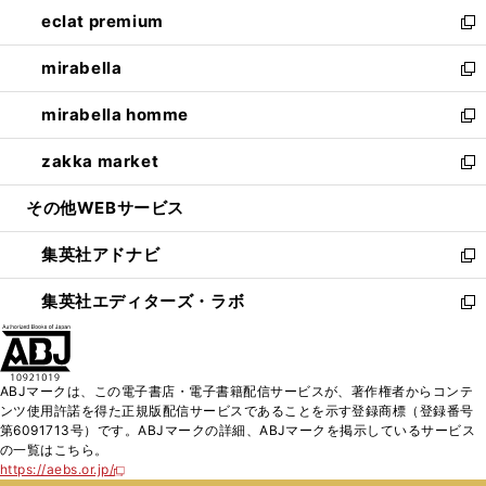
ン
ウ
し
eclat premium
く
で
ド
ィ
い
新
開
ウ
ン
ウ
し
mirabella
く
で
ド
ィ
い
新
開
ウ
ン
ウ
し
mirabella homme
く
で
ド
ィ
い
新
開
ウ
ン
ウ
し
zakka market
く
で
ド
ィ
い
新
開
ウ
ン
ウ
し
その他WEBサービス
く
で
ド
ィ
い
開
ウ
ン
ウ
集英社アドナビ
く
で
ド
ィ
新
開
ウ
ン
し
集英社エディターズ・ラボ
く
で
ド
い
新
開
ウ
ウ
し
く
で
ィ
い
開
ン
ウ
ABJマークは、この電子書店・電子書籍配信サービスが、著作権者からコンテ
く
ド
ィ
ンツ使用許諾を得た正規版配信サービスであることを示す登録商標（登録番号
ウ
ン
第6091713号）です。ABJマークの詳細、ABJマークを掲示しているサービス
で
ド
の一覧はこちら。
開
ウ
https://aebs.or.jp/
新