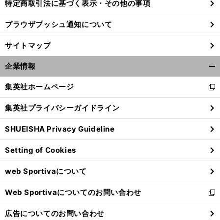
特定商取引法に基づく表示・その他の事項
ブラウザプッシュ通知について
サイトマップ
企業情報
開
く/
集英社ホームページ
新
閉
し
じ
集英社プライバシーガイドライン
い
る
ウ
SHUEISHA Privacy Guideline
ィ
ン
Setting of Cookies
ド
ウ
web Sportivaについて
で
開
Web Sportivaについてのお問い合わせ
く
新
し
広告についてのお問い合わせ
い