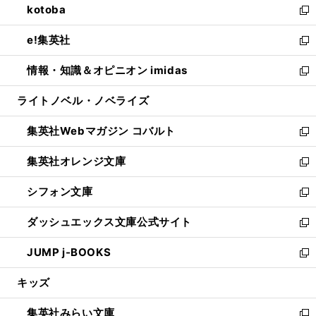
kotoba
く
で
ド
ィ
い
新
開
ウ
ン
ウ
し
e!集英社
く
で
ド
ィ
い
新
開
ウ
ン
ウ
し
情報・知識＆オピニオン imidas
く
で
ド
ィ
い
新
開
ウ
ン
ウ
し
ライトノベル・ノベライズ
く
で
ド
ィ
い
開
ウ
ン
ウ
集英社Webマガジン コバルト
く
で
ド
ィ
新
開
ウ
ン
し
集英社オレンジ文庫
く
で
ド
い
新
開
ウ
ウ
し
シフォン文庫
く
で
ィ
い
新
開
ン
ウ
し
ダッシュエックス文庫公式サイト
く
ド
ィ
い
新
ウ
ン
ウ
し
JUMP j-BOOKS
で
ド
ィ
い
新
開
ウ
ン
ウ
し
キッズ
く
で
ド
ィ
い
開
ウ
ン
ウ
集英社みらい文庫
く
で
ド
ィ