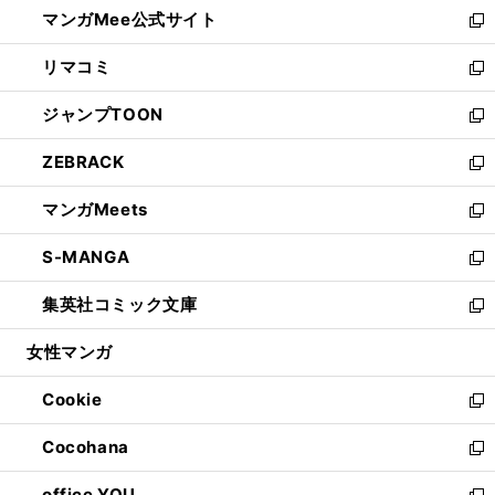
し
マンガMee公式サイト
く
ド
ィ
い
新
ウ
ン
ウ
し
リマコミ
で
ド
ィ
い
新
開
ウ
ン
ウ
し
ジャンプTOON
く
で
ド
ィ
い
新
開
ウ
ン
ウ
し
ZEBRACK
く
で
ド
ィ
い
新
開
ウ
ン
ウ
し
マンガMeets
く
で
ド
ィ
い
新
開
ウ
ン
ウ
し
S-MANGA
く
で
ド
ィ
い
新
開
ウ
ン
ウ
し
集英社コミック文庫
く
で
ド
ィ
い
新
開
ウ
ン
ウ
し
女性マンガ
く
で
ド
ィ
い
開
ウ
ン
ウ
Cookie
く
で
ド
ィ
新
開
ウ
ン
し
Cocohana
く
で
ド
い
新
開
ウ
ウ
し
office YOU
く