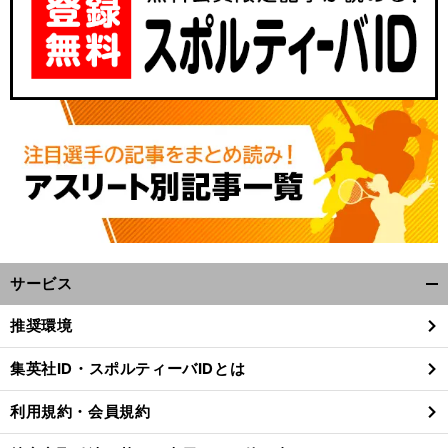
サービス
開
く/
推奨環境
閉
じ
集英社ID・スポルティーバIDとは
る
利用規約・会員規約