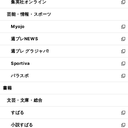
集英社オンライン
く
で
ド
ィ
い
新
開
ウ
ン
ウ
し
芸能・情報・スポーツ
く
で
ド
ィ
い
開
ウ
ン
ウ
Myojo
く
で
ド
ィ
新
開
ウ
ン
し
週プレNEWS
く
で
ド
い
新
開
ウ
ウ
し
週プレ グラジャパ!
く
で
ィ
い
新
開
ン
ウ
し
Sportiva
く
ド
ィ
い
新
ウ
ン
ウ
し
パラスポ
で
ド
ィ
い
新
開
ウ
ン
ウ
し
書籍
く
で
ド
ィ
い
開
ウ
ン
ウ
文芸・文庫・総合
く
で
ド
ィ
開
ウ
ン
すばる
く
で
ド
新
開
ウ
し
小説すばる
く
で
い
新