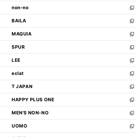
開
ウ
し
non-no
く
で
い
新
開
ウ
し
BAILA
く
ィ
い
新
ン
ウ
し
MAQUIA
ド
ィ
い
新
ウ
ン
ウ
し
SPUR
で
ド
ィ
い
新
開
ウ
ン
ウ
し
LEE
く
で
ド
ィ
い
新
開
ウ
ン
ウ
し
eclat
く
で
ド
ィ
い
新
開
ウ
ン
ウ
し
T JAPAN
く
で
ド
ィ
い
新
開
ウ
ン
ウ
し
HAPPY PLUS ONE
く
で
ド
ィ
い
新
開
ウ
ン
ウ
し
MEN'S NON-NO
く
で
ド
ィ
い
新
開
ウ
ン
ウ
し
UOMO
く
で
ド
ィ
い
新
開
ウ
ン
ウ
し