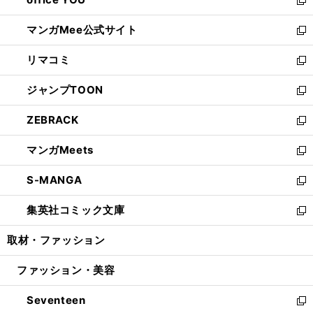
で
ィ
い
新
開
ン
ウ
し
マンガMee公式サイト
く
ド
ィ
い
新
ウ
ン
ウ
し
リマコミ
で
ド
ィ
い
新
開
ウ
ン
ウ
し
ジャンプTOON
く
で
ド
ィ
い
新
開
ウ
ン
ウ
し
ZEBRACK
く
で
ド
ィ
い
新
開
ウ
ン
ウ
し
マンガMeets
く
で
ド
ィ
い
新
開
ウ
ン
ウ
し
S-MANGA
く
で
ド
ィ
い
新
開
ウ
ン
ウ
し
集英社コミック文庫
く
で
ド
ィ
い
新
開
ウ
ン
ウ
し
取材・ファッション
く
で
ド
ィ
い
開
ウ
ン
ウ
ファッション・美容
く
で
ド
ィ
開
ウ
ン
Seventeen
く
で
ド
新