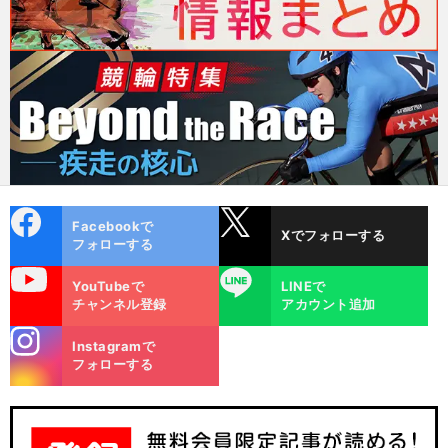
cebo
X
Facebookで
Xでフォローする
ok
フォローする
uTube
LINE
YouTubeで
LINEで
チャンネル登録
アカウント追加
stagra
Instagramで
m
フォローする