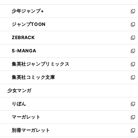
開
ウ
ン
ウ
し
少年ジャンプ+
く
で
ド
ィ
い
新
開
ウ
ン
ウ
し
ジャンプTOON
く
で
ド
ィ
い
新
開
ウ
ン
ウ
し
ZEBRACK
く
で
ド
ィ
い
新
開
ウ
ン
ウ
し
S-MANGA
く
で
ド
ィ
い
新
開
ウ
ン
ウ
し
集英社ジャンプリミックス
く
で
ド
ィ
い
新
開
ウ
ン
ウ
し
集英社コミック文庫
く
で
ド
ィ
い
新
開
ウ
ン
ウ
し
少女マンガ
く
で
ド
ィ
い
開
ウ
ン
ウ
りぼん
く
で
ド
ィ
新
開
ウ
ン
し
マーガレット
く
で
ド
い
新
開
ウ
ウ
し
別冊マーガレット
く
で
ィ
い
新
開
ン
ウ