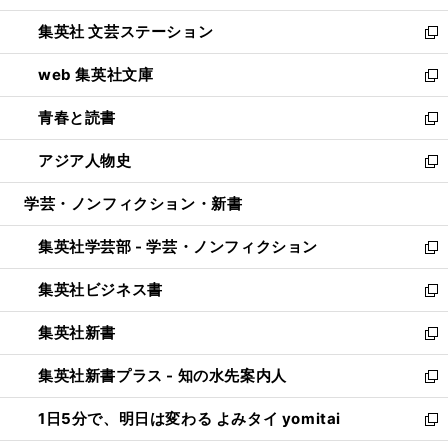
開
ウ
し
集英社 文芸ステーション
く
ィ
い
新
ン
ウ
し
web 集英社文庫
ド
ィ
い
新
ウ
ン
ウ
し
青春と読書
で
ド
ィ
い
新
開
ウ
ン
ウ
し
アジア人物史
く
で
ド
ィ
い
新
開
ウ
ン
ウ
し
学芸・ノンフィクション・新書
く
で
ド
ィ
い
開
ウ
ン
ウ
集英社学芸部 - 学芸・ノンフィクション
く
で
ド
ィ
新
開
ウ
ン
し
集英社ビジネス書
く
で
ド
い
新
開
ウ
ウ
し
集英社新書
く
で
ィ
い
新
開
ン
ウ
し
集英社新書プラス - 知の水先案内人
く
ド
ィ
い
新
ウ
ン
ウ
し
1日5分で、明日は変わる よみタイ yomitai
で
ド
ィ
い
新
開
ウ
ン
ウ
し