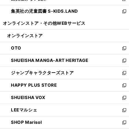
新
開
ウ
ン
し
集英社の児童図書 S-KIDS.LAND
く
で
ド
い
新
開
ウ
ウ
し
オンラインストア・
その他WEBサービス
く
で
ィ
い
開
ン
ウ
オンラインストア
く
ド
ィ
ウ
ン
OTO
で
ド
新
開
ウ
し
SHUEISHA MANGA-ART HERITAGE
く
で
い
新
開
ウ
し
ジャンプキャラクターズストア
く
ィ
い
新
ン
ウ
し
HAPPY PLUS STORE
ド
ィ
い
新
ウ
ン
ウ
し
SHUEISHA VOX
で
ド
ィ
い
新
開
ウ
ン
ウ
し
LEEマルシェ
く
で
ド
ィ
い
新
開
ウ
ン
ウ
し
SHOP Marisol
く
で
ド
ィ
い
新
開
ウ