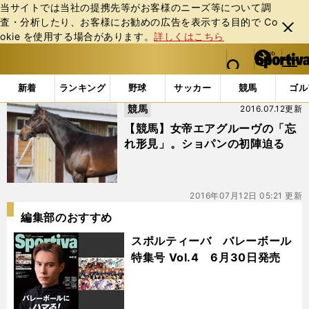
当サイトでは当社の提携先等がお客様のニーズ等について調
査・分析したり、お客様にお勧めの広告を表⽰する⽬的で Co
閉じ
okie を使⽤する場合があります。
詳しくはこちら
る
マイペ
web Sportiva (webスポルティーバ)
検索
メニュ
we
ー
「#ショパン」の最新ニュース・ 情報
b
ジ
新着
ランキング
野球
サッカー
競馬
ゴル
ス
競馬
2016.07.12更新
ポ
ル
【競馬】女帝エアグルーヴの「忘
テ
れ形見」。ショパンの初陣迫る
ィ
ー
バ
2016年07月12日 05:21 更新
編集部のおすすめ
スポルティーバ バレーボール
特集号 Vol.4 6月30日発売