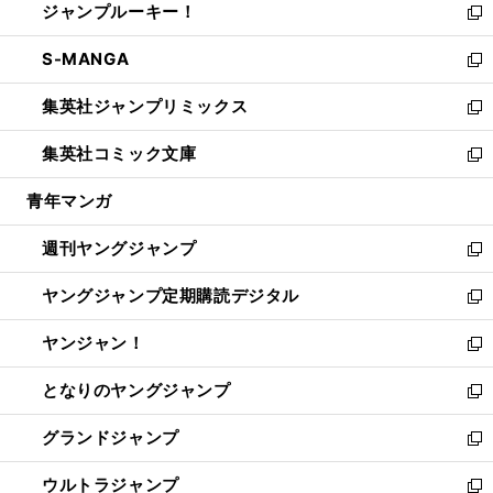
ジャンプルーキー！
く
で
ド
ィ
い
新
開
ウ
ン
ウ
し
S-MANGA
く
で
ド
ィ
い
新
開
ウ
ン
ウ
し
集英社ジャンプリミックス
く
で
ド
ィ
い
新
開
ウ
ン
ウ
し
集英社コミック文庫
く
で
ド
ィ
い
新
開
ウ
ン
ウ
し
青年マンガ
く
で
ド
ィ
い
開
ウ
ン
ウ
週刊ヤングジャンプ
く
で
ド
ィ
新
開
ウ
ン
し
ヤングジャンプ定期購読デジタル
く
で
ド
い
新
開
ウ
ウ
し
ヤンジャン！
く
で
ィ
い
新
開
ン
ウ
し
となりのヤングジャンプ
く
ド
ィ
い
新
ウ
ン
ウ
し
グランドジャンプ
で
ド
ィ
い
新
開
ウ
ン
ウ
し
ウルトラジャンプ
く
で
ド
ィ
い
新