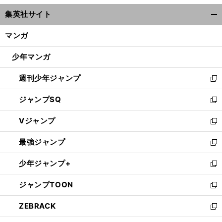
ウ
集英社サイト
ィ
開
ン
く/
マンガ
ド
閉
ウ
じ
少年マンガ
で
る
開
週刊少年ジャンプ
く
新
し
ジャンプSQ
い
新
ウ
し
Vジャンプ
ィ
い
新
ン
ウ
し
最強ジャンプ
ド
ィ
い
新
ウ
ン
ウ
し
少年ジャンプ+
で
ド
ィ
い
新
開
ウ
ン
ウ
し
ジャンプTOON
く
で
ド
ィ
い
新
開
ウ
ン
ウ
し
ZEBRACK
く
で
ド
ィ
い
新
開
ウ
ン
ウ
し