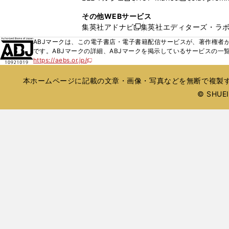
ィ
ウ
い
し
し
ン
その他WEBサービス
で
ウ
い
い
ド
集英社アドナビ
集英社エディターズ・ラ
開
新
ィ
ウ
ウ
ウ
く
し
ABJマークは、この電子書店・電子書籍配信サービスが、著作権者か
ン
ィ
ィ
で
い
です。ABJマークの詳細、ABJマークを掲示しているサービスの一
ド
ン
ン
開
https://aebs.or.jp/
ウ
新
ウ
ド
ド
く
し
ィ
で
ウ
ウ
い
本ホームページに記載の文章・画像・写真などを無断で複製す
ン
開
で
で
ウ
ド
© SHUEIS
ィ
く
開
開
ン
ウ
く
く
ド
で
ウ
開
で
開
く
く