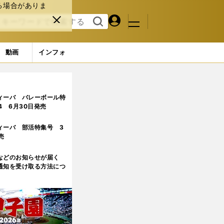
る場合がありま
マイペ
閉じ
検索
メニュ
ー
る
す
ジ
る
動画
インフォ
ィーバ バレーボール特
.4 6月30日発売
ィーバ 部活特集号 3
売
などのお知らせが届く
通知を受け取る方法につ