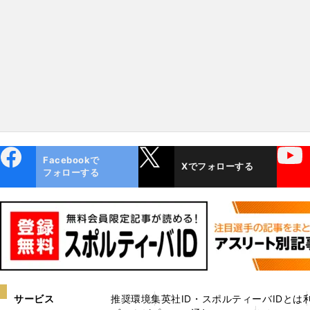
ebo
X
YouTube
Facebookで
Xでフォローする
ok
フォローする
サービス
推奨環境
集英社ID・スポルティーバIDとは