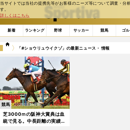
当サイトでは当社の提携先等がお客様のニーズ等について調査・分析し
web Sportiva (webスポルティーバ)
す。
詳しくはこちら
新着
ランキング
野球
サッカー
競馬
ゴル
we
「#ショウリュウイクゾ」の最新ニュース・ 情報
b
ス
ポ
ル
テ
ィ
ー
バ
競馬
2021.03.21更新
芝3000ｍの阪神大賞典は血
統で見る。中長距離の実績か
ら２頭が浮上