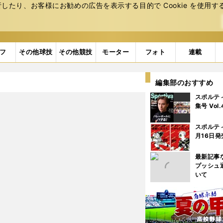
たり、お客様にお勧めの広告を表⽰する⽬的で Cookie を使⽤す
フ
その他球技
その他競技
モーター
フォト
連載
編集部のおすすめ
スポルテ
集号 Vol
スポルテ
月16日発
最新記事
プッシュ
いて