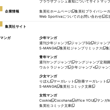
ブラウザプッシュ通知について
サイトマッ
企業情報
集英社ホームページ
集英社プライバシー
新
Web Sportivaについてのお問い合わせ
広
し
新
い
し
集英社サイト
ウ
い
ィ
ウ
マンガ
少年マンガ
ン
ィ
週刊少年ジャンプ
ジャンプSQ
Vジャン
ド
ン
新
新
S-MANGA
集英社ジャンプリミックス
集
ウ
ド
新
し
し
新
で
ウ
し
い
い
し
青年マンガ
開
で
い
ウ
ウ
い
週刊ヤングジャンプ
ヤングジャンプ定期
新
く
開
ウ
ィ
ィ
ウ
ウルトラジャンプ
少年ジャンプ+
ジャン
新
し
新
く
ィ
ン
ン
ィ
し
い
し
ン
ド
ド
ン
少女マンガ
い
ウ
い
ド
ウ
ウ
ド
りぼん
マーガレット
別冊マーガレット
新
新
新
ウ
ィ
ウ
ウ
で
で
ウ
S-MANGA
集英社コミック文庫
し
新
し
新
ィ
ン
ィ
で
開
開
で
い
し
い
し
ン
ド
ン
女性マンガ
開
く
く
開
ウ
い
ウ
い
ド
ウ
ド
Cookie
Cocohana
office YOU
マンガM
く
く
新
新
新
ィ
ウ
ィ
ウ
ウ
で
ウ
集英社コミック文庫
し
新
し
し
ン
ィ
ン
ィ
で
開
で