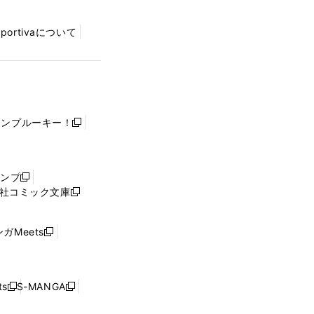
Sportivaについて
ャンプルーキー！
新
し
い
ウ
ャンプ
新
ィ
社コミック文庫
し
新
ン
い
し
ド
ウ
い
ウ
ガMeets
新
ィ
ウ
で
し
ン
ィ
開
い
ド
ン
く
ウ
ウ
ド
s
S-MANGA
新
新
ィ
で
ウ
し
し
ン
開
で