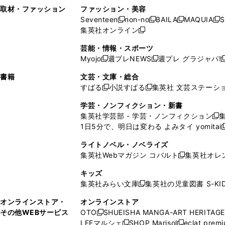
い
し
い
い
ド
ン
ド
ン
取材・ファッション
ファッション・美容
開
く
開
ウ
い
ウ
ウ
ウ
ド
ウ
ド
Seventeen
non-no
BAILA
MAQUIA
S
く
く
新
新
新
新
ィ
ウ
ィ
ィ
で
ウ
で
ウ
集英社オンライン
し
新
し
し
し
ン
ィ
ン
ン
開
で
開
で
い
し
い
い
い
ド
ン
ド
ド
芸能・情報・スポーツ
く
開
く
開
ウ
い
ウ
ウ
ウ
ウ
ド
ウ
ウ
Myojo
週プレNEWS
週プレ グラジャパ!
く
く
新
新
新
ィ
ウ
ィ
ィ
ィ
で
ウ
で
で
し
し
ン
ィ
ン
ン
ン
書籍
文芸・文庫・総合
開
で
開
開
い
い
ド
ン
ド
ド
ド
すばる
小説すばる
集英社 文芸ステーシ
く
開
く
く
新
新
ウ
ウ
ウ
ド
ウ
ウ
ウ
く
し
し
ィ
ィ
学芸・ノンフィクション・新書
で
ウ
で
で
で
い
い
ン
ン
集英社学芸部 - 学芸・ノンフィクション
開
で
開
開
開
新
ウ
ウ
ド
ド
1日5分で、明日は変わる よみタイ yomitai
く
開
く
く
く
し
新
ィ
ィ
ウ
ウ
く
い
ン
ン
ライトノベル・ノベライズ
で
で
ウ
ド
ド
集英社Webマガジン コバルト
集英社オレ
開
開
新
ィ
ウ
ウ
く
く
し
ン
キッズ
で
で
い
ド
集英社みらい文庫
集英社の児童図書 S-KID
開
開
新
ウ
ウ
く
く
し
ィ
オンラインストア・
オンラインストア
で
い
ン
その他WEBサービス
OTO
SHUEISHA MANGA-ART HERITAGE
開
新
ウ
ド
LEEマルシェ
SHOP Marisol
eclat prem
く
し
新
新