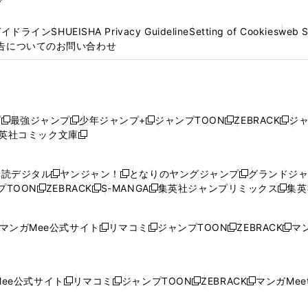
プ
ガイドライン
SHUEISHA Privacy Guideline
Setting of Cookies
web 
告についてのお問い合わせ
プ
最強ジャンプ
少年ジャンプ+
ジャンプTOON
ZEBRACK
ジ
新
新
新
新
新
英社コミック文庫
し
新
し
し
し
し
い
い
し
い
い
い
ウ
ウ
い
ウ
ウ
ウ
購読デジタル
ヤンジャン！
となりのヤングジャンプ
グランドジ
新
新
新
ィ
ィ
ウ
ィ
ィ
ィ
プTOON
ZEBRACK
S-MANGA
集英社ジャンプリミックス
集英
新
し
新
し
新
し
新
ン
ン
ィ
ン
ン
ン
し
い
し
い
し
い
し
ド
ド
ン
ド
ド
ド
い
ウ
い
ウ
い
ウ
い
ウ
ウ
ド
ウ
ウ
ウ
マンガMee公式サイト
リマコミ
ジャンプTOON
ZEBRACK
マン
新
新
新
新
ウ
ィ
ウ
ィ
ウ
ィ
ウ
で
で
ウ
で
で
で
し
し
し
し
し
ィ
ン
ィ
ン
ィ
ン
ィ
開
開
で
開
開
開
い
い
い
い
い
ン
ド
ン
ド
ン
ド
ン
く
く
開
く
く
く
ウ
ウ
ウ
ウ
ウ
ド
ウ
ド
ウ
ド
ウ
ド
ee公式サイト
リマコミ
ジャンプTOON
ZEBRACK
マンガMeet
く
新
新
新
新
ィ
ィ
ィ
ィ
ィ
ウ
で
ウ
で
ウ
で
ウ
し
し
し
し
ン
ン
ン
ン
ン
で
開
で
開
で
開
で