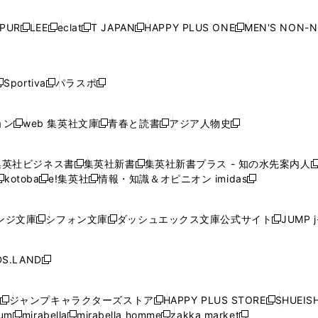
い
い
い
い
ド
ド
ド
ド
ド
開
く
開
く
開
く
開
ウ
ウ
ウ
ウ
ウ
ウ
ウ
ウ
ウ
PUR
LEE
eclat
T JAPAN
HAPPY PLUS ONE
MEN'S NON-
く
く
く
く
新
新
新
新
新
ィ
ィ
ィ
ィ
で
で
で
で
で
し
し
し
し
し
ン
ン
ン
ン
開
開
開
開
開
い
い
い
い
い
ド
ド
ド
ド
く
く
く
く
く
ウ
ウ
ウ
ウ
ウ
ウ
ウ
ウ
ウ
Sportiva
パラスポ
新
新
ィ
ィ
ィ
ィ
ィ
で
で
で
で
し
し
し
ン
ン
ン
ン
ン
開
開
開
開
い
い
い
ド
ド
ド
ド
ド
ョン
web 集英社文庫
青春と読書
アジア人物史
く
く
く
く
新
新
新
新
ウ
ウ
ウ
ウ
ウ
ウ
ウ
ウ
し
し
し
し
ィ
ィ
ィ
で
で
で
で
で
い
い
い
い
ン
ン
ン
集英社ビジネス書
集英社新書
集英社新書プラス - 知の水先案内人
開
開
開
開
開
新
新
新
ウ
ウ
ウ
ウ
ド
ド
ド
kotoba
e!集英社
情報・知識＆オピニオン imidas
く
く
く
く
く
新
し
新
し
新
ィ
ィ
ィ
ィ
ウ
ウ
ウ
し
し
い
し
い
し
ン
ン
ン
ン
で
で
で
い
い
ウ
い
ウ
い
ド
ド
ド
ド
ンジ文庫
シフォン文庫
ダッシュエックス文庫公式サイト
JUMP 
開
開
開
新
新
新
ウ
ウ
ィ
ウ
ィ
ウ
ウ
ウ
ウ
ウ
く
く
く
し
し
し
ィ
ィ
ン
ィ
ン
ィ
で
で
で
で
い
い
い
ン
ン
ド
ン
ド
ン
S.LAND
開
開
開
開
新
ウ
ウ
ウ
ド
ド
ウ
ド
ウ
ド
く
く
く
く
し
ィ
ィ
ィ
ウ
ウ
で
ウ
で
ウ
い
ン
ン
ン
ジャンプキャラクターズストア
HAPPY PLUS STORE
SHUEIS
で
で
開
で
開
で
新
新
新
ウ
ド
ド
ド
ium
mirabella
mirabella homme
zakka market
開
開
く
開
く
開
し
新
新
新
し
新
し