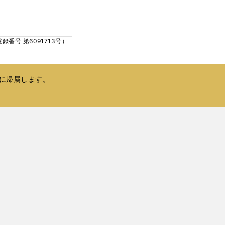
ウ
い
で
ウ
開
ィ
く
号 第6091713号）
ン
ド
ウ
で
に帰属します。
開
く