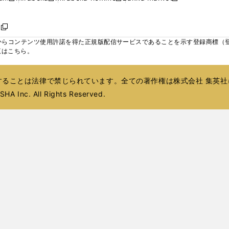
ィ
ウ
ウ
ウ
く
く
く
く
い
し
し
い
し
し
い
ン
で
で
で
ウ
い
い
ウ
い
い
ウ
ド
ボ
開
開
開
新
ィ
ウ
ウ
ィ
ウ
ウ
ィ
ウ
く
く
く
し
らコンテンツ使用許諾を得た正規版配信サービスであることを示す登録商標（登録番
ン
ィ
ィ
ン
ィ
ィ
ン
で
い
覧はこちら。
ド
ン
ン
ド
ン
ン
ド
開
ウ
ウ
ド
ド
ウ
ド
ド
ウ
く
ィ
で
ウ
ウ
で
ウ
ウ
で
ることは法律で禁じられています。全ての著作権は株式会社 集英社
ン
開
で
で
開
で
で
開
ド
HA Inc. All Rights Reserved.
く
開
開
く
開
開
く
ウ
く
く
く
く
で
開
く