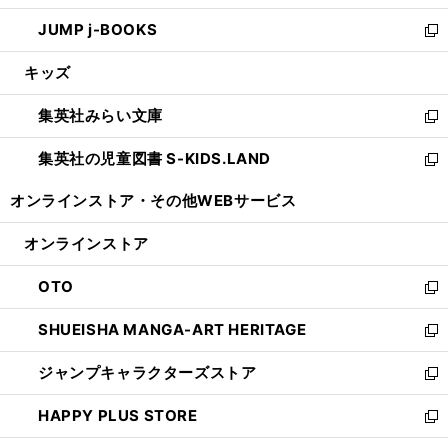
ウ
ン
ウ
し
JUMP j-BOOKS
で
ド
ィ
い
新
開
ウ
ン
ウ
し
キッズ
く
で
ド
ィ
い
開
ウ
ン
ウ
集英社みらい文庫
く
で
ド
ィ
新
開
ウ
ン
し
集英社の児童図書 S-KIDS.LAND
く
で
ド
い
新
開
ウ
ウ
し
オンラインストア・
その他WEBサービス
く
で
ィ
い
開
ン
ウ
オンラインストア
く
ド
ィ
ウ
ン
OTO
で
ド
新
開
ウ
し
SHUEISHA MANGA-ART HERITAGE
く
で
い
新
開
ウ
し
ジャンプキャラクターズストア
く
ィ
い
新
ン
ウ
し
HAPPY PLUS STORE
ド
ィ
い
新
ウ
ン
ウ
し