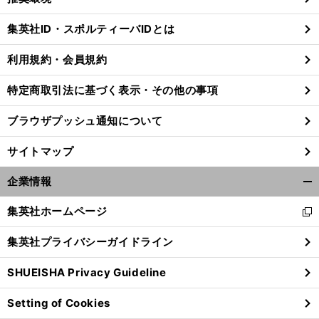
閉
じ
集英社ID・スポルティーバIDとは
る
利用規約・会員規約
特定商取引法に基づく表示・その他の事項
ブラウザプッシュ通知について
サイトマップ
企業情報
開
く/
集英社ホームページ
新
閉
し
じ
集英社プライバシーガイドライン
い
る
ウ
SHUEISHA Privacy Guideline
ィ
ン
Setting of Cookies
ド