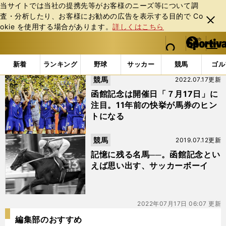
当サイトでは当社の提携先等がお客様のニーズ等について調
査・分析したり、お客様にお勧めの広告を表⽰する⽬的で Co
閉じ
okie を使⽤する場合があります。
詳しくはこちら
る
マイペ
web Sportiva (webスポルティーバ)
検索
メニュ
we
ー
「#サッカーボーイ」の最新ニュース・ 情報
b
ジ
新着
ランキング
野球
サッカー
競馬
ゴル
ス
競馬
2022.07.17更新
ポ
ル
函館記念は開催日「７月17日」に
テ
注目。11年前の快挙が馬券のヒン
ィ
トになる
ー
バ
競馬
2019.07.12更新
記憶に残る名馬──。函館記念とい
えば思い出す、サッカーボーイ
2022年07月17日 06:07 更新
編集部のおすすめ