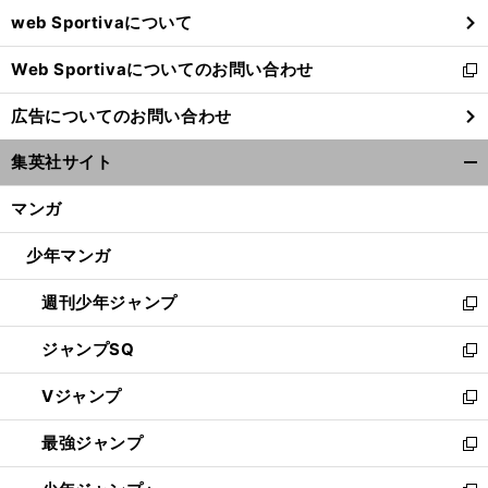
ウ
web Sportivaについて
で
開
Web Sportivaについてのお問い合わせ
く
新
し
広告についてのお問い合わせ
い
ウ
集英社サイト
ィ
開
ン
く/
マンガ
ド
閉
ウ
じ
少年マンガ
で
る
開
週刊少年ジャンプ
く
新
し
ジャンプSQ
い
新
ウ
し
Vジャンプ
ィ
い
新
ン
ウ
し
最強ジャンプ
ド
ィ
い
新
ウ
ン
ウ
し