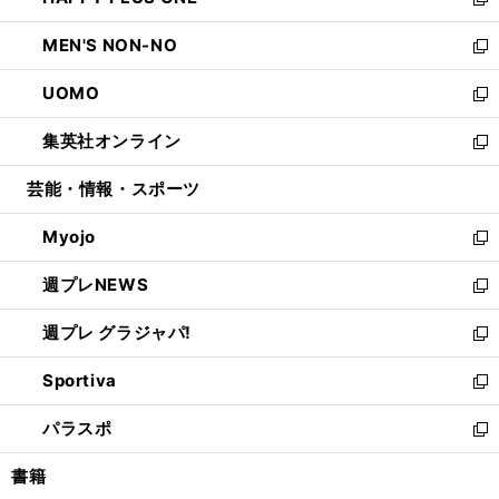
ィ
い
新
開
ウ
ン
ウ
し
MEN'S NON-NO
く
で
ド
ィ
い
新
開
ウ
ン
ウ
し
UOMO
く
で
ド
ィ
い
新
開
ウ
ン
ウ
し
集英社オンライン
く
で
ド
ィ
い
新
開
ウ
ン
ウ
し
芸能・情報・スポーツ
く
で
ド
ィ
い
開
ウ
ン
ウ
Myojo
く
で
ド
ィ
新
開
ウ
ン
し
週プレNEWS
く
で
ド
い
新
開
ウ
ウ
し
週プレ グラジャパ!
く
で
ィ
い
新
開
ン
ウ
し
Sportiva
く
ド
ィ
い
新
ウ
ン
ウ
し
パラスポ
で
ド
ィ
い
新
開
ウ
ン
ウ
し
書籍
く
で
ド
ィ
い