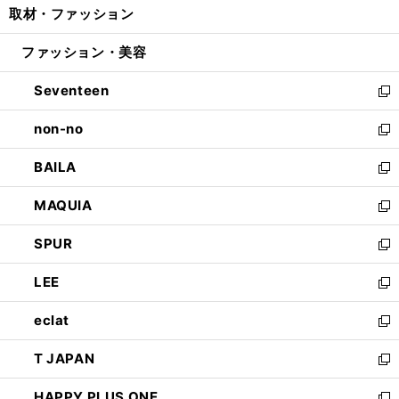
取材・ファッション
く
で
ド
ィ
い
開
ウ
ン
ウ
ファッション・美容
く
で
ド
ィ
開
ウ
ン
Seventeen
く
で
ド
新
開
ウ
し
non-no
く
で
い
新
開
ウ
し
BAILA
く
ィ
い
新
ン
ウ
し
MAQUIA
ド
ィ
い
新
ウ
ン
ウ
し
SPUR
で
ド
ィ
い
新
開
ウ
ン
ウ
し
LEE
く
で
ド
ィ
い
新
開
ウ
ン
ウ
し
eclat
く
で
ド
ィ
い
新
開
ウ
ン
ウ
し
T JAPAN
く
で
ド
ィ
い
新
開
ウ
ン
ウ
し
HAPPY PLUS ONE
く
で
ド