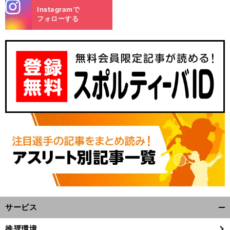
stagra
Instagramで
m
フォローする
サービス
開
く/
推奨環境