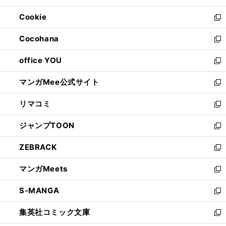
開
ウ
ン
ウ
Cookie
く
で
ド
ィ
新
開
ウ
ン
し
Cocohana
く
で
ド
い
新
開
ウ
ウ
し
office YOU
く
で
ィ
い
新
開
ン
ウ
し
マンガMee公式サイト
く
ド
ィ
い
新
ウ
ン
ウ
し
リマコミ
で
ド
ィ
い
新
開
ウ
ン
ウ
し
ジャンプTOON
く
で
ド
ィ
い
新
開
ウ
ン
ウ
し
ZEBRACK
く
で
ド
ィ
い
新
開
ウ
ン
ウ
し
マンガMeets
く
で
ド
ィ
い
新
開
ウ
ン
ウ
し
S-MANGA
く
で
ド
ィ
い
新
開
ウ
ン
ウ
し
集英社コミック文庫
く
で
ド
ィ
い
新
開
ウ
ン
ウ
し