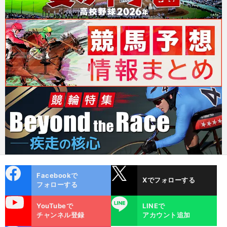
cebo
X
Facebookで
Xでフォローする
ok
フォローする
uTube
LINE
YouTubeで
LINEで
チャンネル登録
アカウント追加