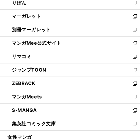
りぼん
く
で
ド
ィ
新
開
ウ
ン
し
マーガレット
く
で
ド
い
新
開
ウ
ウ
し
別冊マーガレット
く
で
ィ
い
新
開
ン
ウ
し
マンガMee公式サイト
く
ド
ィ
い
新
ウ
ン
ウ
し
リマコミ
で
ド
ィ
い
新
開
ウ
ン
ウ
し
ジャンプTOON
く
で
ド
ィ
い
新
開
ウ
ン
ウ
し
ZEBRACK
く
で
ド
ィ
い
新
開
ウ
ン
ウ
し
マンガMeets
く
で
ド
ィ
い
新
開
ウ
ン
ウ
し
S-MANGA
く
で
ド
ィ
い
新
開
ウ
ン
ウ
し
集英社コミック文庫
く
で
ド
ィ
い
新
開
ウ
ン
ウ
し
女性マンガ
く
で
ド
ィ
い