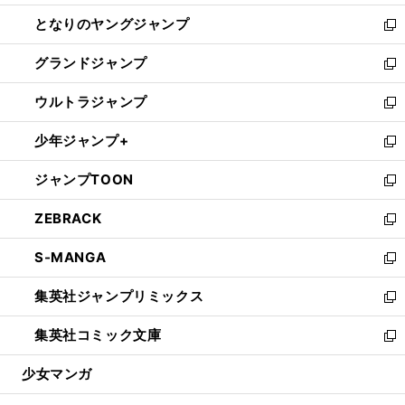
開
ン
ウ
し
となりのヤングジャンプ
く
ド
ィ
い
新
ウ
ン
ウ
し
グランドジャンプ
で
ド
ィ
い
新
開
ウ
ン
ウ
し
ウルトラジャンプ
く
で
ド
ィ
い
新
開
ウ
ン
ウ
し
少年ジャンプ+
く
で
ド
ィ
い
新
開
ウ
ン
ウ
し
ジャンプTOON
く
で
ド
ィ
い
新
開
ウ
ン
ウ
し
ZEBRACK
く
で
ド
ィ
い
新
開
ウ
ン
ウ
し
S-MANGA
く
で
ド
ィ
い
新
開
ウ
ン
ウ
し
集英社ジャンプリミックス
く
で
ド
ィ
い
新
開
ウ
ン
ウ
し
集英社コミック文庫
く
で
ド
ィ
い
新
開
ウ
ン
ウ
し
少女マンガ
く
で
ド
ィ
い
開
ウ
ン
ウ