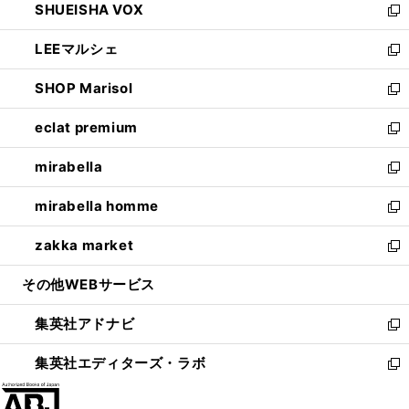
SHUEISHA VOX
で
ド
ィ
い
新
開
ウ
ン
ウ
し
LEEマルシェ
く
で
ド
ィ
い
新
開
ウ
ン
ウ
し
SHOP Marisol
く
で
ド
ィ
い
新
開
ウ
ン
ウ
し
eclat premium
く
で
ド
ィ
い
新
開
ウ
ン
ウ
し
mirabella
く
で
ド
ィ
い
新
開
ウ
ン
ウ
し
mirabella homme
く
で
ド
ィ
い
新
開
ウ
ン
ウ
し
zakka market
く
で
ド
ィ
い
新
開
ウ
ン
ウ
し
その他WEBサービス
く
で
ド
ィ
い
開
ウ
ン
ウ
集英社アドナビ
く
で
ド
ィ
新
開
ウ
ン
し
集英社エディターズ・ラボ
く
で
ド
い
新
開
ウ
ウ
し
く
で
ィ
い