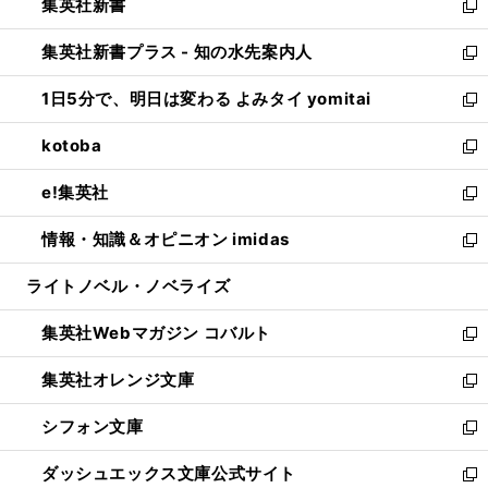
集英社新書
く
で
ィ
い
新
開
ン
ウ
し
集英社新書プラス - 知の水先案内人
く
ド
ィ
い
新
ウ
ン
ウ
し
1日5分で、明日は変わる よみタイ yomitai
で
ド
ィ
い
新
開
ウ
ン
ウ
し
kotoba
く
で
ド
ィ
い
新
開
ウ
ン
ウ
し
e!集英社
く
で
ド
ィ
い
新
開
ウ
ン
ウ
し
情報・知識＆オピニオン imidas
く
で
ド
ィ
い
新
開
ウ
ン
ウ
し
ライトノベル・ノベライズ
く
で
ド
ィ
い
開
ウ
ン
ウ
集英社Webマガジン コバルト
く
で
ド
ィ
新
開
ウ
ン
し
集英社オレンジ文庫
く
で
ド
い
新
開
ウ
ウ
し
シフォン文庫
く
で
ィ
い
新
開
ン
ウ
し
ダッシュエックス文庫公式サイト
く
ド
ィ
い
新