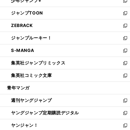
少年ジャンプ+
で
ド
ィ
い
新
開
ウ
ン
ウ
し
ジャンプTOON
く
で
ド
ィ
い
新
開
ウ
ン
ウ
し
ZEBRACK
く
で
ド
ィ
い
新
開
ウ
ン
ウ
し
ジャンプルーキー！
く
で
ド
ィ
い
新
開
ウ
ン
ウ
し
S-MANGA
く
で
ド
ィ
い
新
開
ウ
ン
ウ
し
集英社ジャンプリミックス
く
で
ド
ィ
い
新
開
ウ
ン
ウ
し
集英社コミック文庫
く
で
ド
ィ
い
新
開
ウ
ン
ウ
し
青年マンガ
く
で
ド
ィ
い
開
ウ
ン
ウ
週刊ヤングジャンプ
く
で
ド
ィ
新
開
ウ
ン
し
ヤングジャンプ定期購読デジタル
く
で
ド
い
新
開
ウ
ウ
し
ヤンジャン！
く
で
ィ
い
新