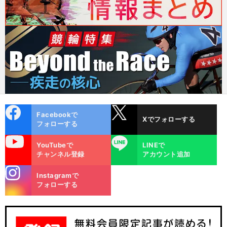
cebo
X
Facebookで
Xでフォローする
ok
フォローする
uTube
LINE
YouTubeで
LINEで
チャンネル登録
アカウント追加
stagra
Instagramで
m
フォローする