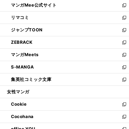
し
マンガMee公式サイト
く
ド
ィ
い
新
ウ
ン
ウ
し
リマコミ
で
ド
ィ
い
新
開
ウ
ン
ウ
し
ジャンプTOON
く
で
ド
ィ
い
新
開
ウ
ン
ウ
し
ZEBRACK
く
で
ド
ィ
い
新
開
ウ
ン
ウ
し
マンガMeets
く
で
ド
ィ
い
新
開
ウ
ン
ウ
し
S-MANGA
く
で
ド
ィ
い
新
開
ウ
ン
ウ
し
集英社コミック文庫
く
で
ド
ィ
い
新
開
ウ
ン
ウ
し
女性マンガ
く
で
ド
ィ
い
開
ウ
ン
ウ
Cookie
く
で
ド
ィ
新
開
ウ
ン
し
Cocohana
く
で
ド
い
新
開
ウ
ウ
し
office YOU
く