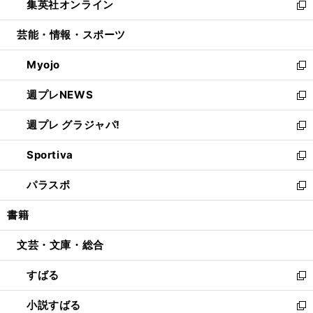
集英社オンライン
く
で
ド
ィ
い
新
開
ウ
ン
ウ
し
芸能・情報・スポーツ
く
で
ド
ィ
い
開
ウ
ン
ウ
Myojo
く
で
ド
ィ
新
開
ウ
ン
し
週プレNEWS
く
で
ド
い
新
開
ウ
ウ
し
週プレ グラジャパ!
く
で
ィ
い
新
開
ン
ウ
し
Sportiva
く
ド
ィ
い
新
ウ
ン
ウ
し
パラスポ
で
ド
ィ
い
新
開
ウ
ン
ウ
し
書籍
く
で
ド
ィ
い
開
ウ
ン
ウ
文芸・文庫・総合
く
で
ド
ィ
開
ウ
ン
すばる
く
で
ド
新
開
ウ
し
小説すばる
く
で
い
新