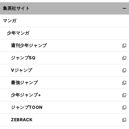
ウ
集英社サイト
ィ
開
ン
く/
マンガ
ド
閉
ウ
じ
少年マンガ
で
る
開
週刊少年ジャンプ
く
新
し
ジャンプSQ
い
新
ウ
し
Vジャンプ
ィ
い
新
ン
ウ
し
最強ジャンプ
ド
ィ
い
新
ウ
ン
ウ
し
少年ジャンプ+
で
ド
ィ
い
新
開
ウ
ン
ウ
し
ジャンプTOON
く
で
ド
ィ
い
新
開
ウ
ン
ウ
し
ZEBRACK
く
で
ド
ィ
い
新
開
ウ
ン
ウ
し