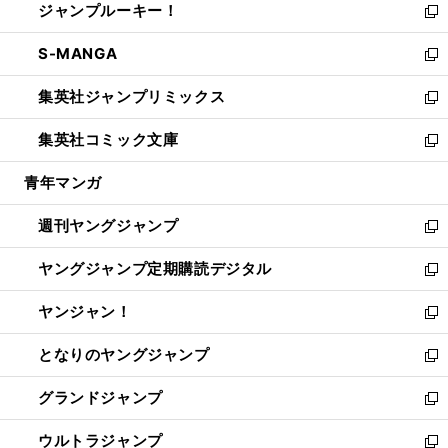
ジャンプルーキー！
く
で
ド
ィ
い
新
開
ウ
ン
ウ
し
S-MANGA
く
で
ド
ィ
い
新
開
ウ
ン
ウ
し
集英社ジャンプリミックス
く
で
ド
ィ
い
新
開
ウ
ン
ウ
し
集英社コミック文庫
く
で
ド
ィ
い
新
開
ウ
ン
ウ
し
青年マンガ
く
で
ド
ィ
い
開
ウ
ン
ウ
週刊ヤングジャンプ
く
で
ド
ィ
新
開
ウ
ン
し
ヤングジャンプ定期購読デジタル
く
で
ド
い
新
開
ウ
ウ
し
ヤンジャン！
く
で
ィ
い
新
開
ン
ウ
し
となりのヤングジャンプ
く
ド
ィ
い
新
ウ
ン
ウ
し
グランドジャンプ
で
ド
ィ
い
新
開
ウ
ン
ウ
し
ウルトラジャンプ
く
で
ド
ィ
い
新