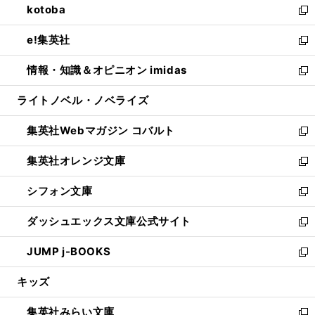
kotoba
く
で
ド
ィ
い
新
開
ウ
ン
ウ
し
e!集英社
く
で
ド
ィ
い
新
開
ウ
ン
ウ
し
情報・知識＆オピニオン imidas
く
で
ド
ィ
い
新
開
ウ
ン
ウ
し
ライトノベル・ノベライズ
く
で
ド
ィ
い
開
ウ
ン
ウ
集英社Webマガジン コバルト
く
で
ド
ィ
新
開
ウ
ン
し
集英社オレンジ文庫
く
で
ド
い
新
開
ウ
ウ
し
シフォン文庫
く
で
ィ
い
新
開
ン
ウ
し
ダッシュエックス文庫公式サイト
く
ド
ィ
い
新
ウ
ン
ウ
し
JUMP j-BOOKS
で
ド
ィ
い
新
開
ウ
ン
ウ
し
キッズ
く
で
ド
ィ
い
開
ウ
ン
ウ
集英社みらい文庫
く
で
ド
ィ