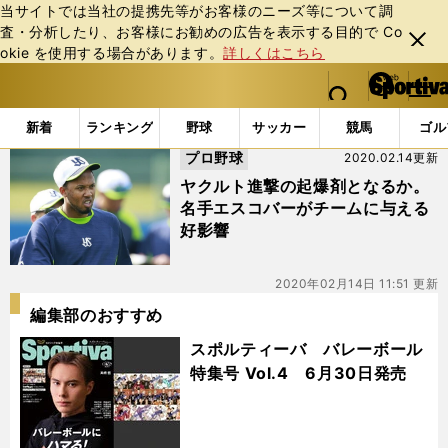
当サイトでは当社の提携先等がお客様のニーズ等について調
査・分析したり、お客様にお勧めの広告を表⽰する⽬的で Co
閉じ
okie を使⽤する場合があります。
詳しくはこちら
る
マイペ
web Sportiva (webスポルティーバ)
検索
メニュ
we
ー
「#ゴールドグラブ賞」の最新ニュース・ 情報
b
ジ
新着
ランキング
野球
サッカー
競馬
ゴル
ス
プロ野球
2020.02.14更新
ポ
ル
ヤクルト進撃の起爆剤となるか。
テ
名手エスコバーがチームに与える
ィ
好影響
ー
バ
2020年02月14日 11:51 更新
編集部のおすすめ
スポルティーバ バレーボール
特集号 Vol.4 6月30日発売