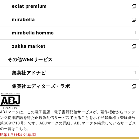
ン
ウ
し
eclat premium
く
で
ド
ィ
い
新
開
ウ
ン
ウ
し
mirabella
く
で
ド
ィ
い
新
開
ウ
ン
ウ
し
mirabella homme
く
で
ド
ィ
い
新
開
ウ
ン
ウ
し
zakka market
く
で
ド
ィ
い
新
開
ウ
ン
ウ
し
その他WEBサービス
く
で
ド
ィ
い
開
ウ
ン
ウ
集英社アドナビ
く
で
ド
ィ
新
開
ウ
ン
し
集英社エディターズ・ラボ
く
で
ド
い
新
開
ウ
ウ
し
く
で
ィ
い
開
ン
ウ
ABJマークは、この電子書店・電子書籍配信サービスが、著作権者からコンテ
く
ド
ィ
ンツ使用許諾を得た正規版配信サービスであることを示す登録商標（登録番号
ウ
ン
第6091713号）です。ABJマークの詳細、ABJマークを掲示しているサービス
で
ド
の一覧はこちら。
開
ウ
https://aebs.or.jp/
新