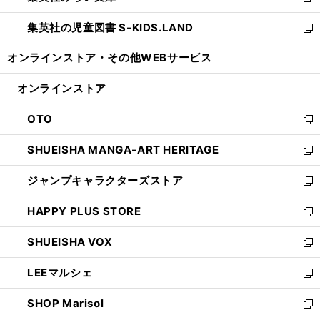
新
開
ウ
ン
し
集英社の児童図書 S-KIDS.LAND
く
で
ド
い
新
開
ウ
ウ
し
オンラインストア・
その他WEBサービス
く
で
ィ
い
開
ン
ウ
オンラインストア
く
ド
ィ
ウ
ン
OTO
で
ド
新
開
ウ
し
SHUEISHA MANGA-ART HERITAGE
く
で
い
新
開
ウ
し
ジャンプキャラクターズストア
く
ィ
い
新
ン
ウ
し
HAPPY PLUS STORE
ド
ィ
い
新
ウ
ン
ウ
し
SHUEISHA VOX
で
ド
ィ
い
新
開
ウ
ン
ウ
し
LEEマルシェ
く
で
ド
ィ
い
新
開
ウ
ン
ウ
し
SHOP Marisol
く
で
ド
ィ
い
新
開
ウ