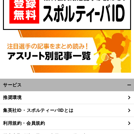
サービス
開
く/
推奨環境
閉
じ
集英社ID・スポルティーバIDとは
る
利用規約・会員規約