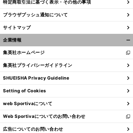
特定商取引法に基づく表示・その他の事項
ブラウザプッシュ通知について
サイトマップ
企業情報
開
く/
集英社ホームページ
新
閉
し
じ
集英社プライバシーガイドライン
い
る
ウ
SHUEISHA Privacy Guideline
ィ
ン
Setting of Cookies
ド
ウ
web Sportivaについて
で
開
Web Sportivaについてのお問い合わせ
く
新
し
広告についてのお問い合わせ
い