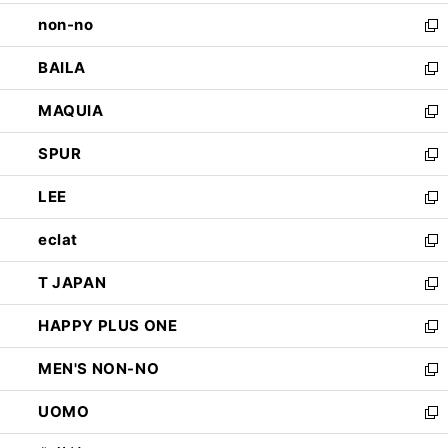
開
ウ
し
non-no
く
で
い
新
開
ウ
し
BAILA
く
ィ
い
新
ン
ウ
し
MAQUIA
ド
ィ
い
新
ウ
ン
ウ
し
SPUR
で
ド
ィ
い
新
開
ウ
ン
ウ
し
LEE
く
で
ド
ィ
い
新
開
ウ
ン
ウ
し
eclat
く
で
ド
ィ
い
新
開
ウ
ン
ウ
し
T JAPAN
く
で
ド
ィ
い
新
開
ウ
ン
ウ
し
HAPPY PLUS ONE
く
で
ド
ィ
い
新
開
ウ
ン
ウ
し
MEN'S NON-NO
く
で
ド
ィ
い
新
開
ウ
ン
ウ
し
UOMO
く
で
ド
ィ
い
新
開
ウ
ン
ウ
し