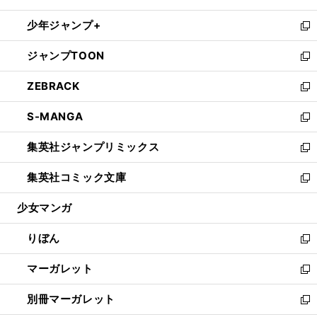
開
ウ
ン
ウ
し
少年ジャンプ+
く
で
ド
ィ
い
新
開
ウ
ン
ウ
し
ジャンプTOON
く
で
ド
ィ
い
新
開
ウ
ン
ウ
し
ZEBRACK
く
で
ド
ィ
い
新
開
ウ
ン
ウ
し
S-MANGA
く
で
ド
ィ
い
新
開
ウ
ン
ウ
し
集英社ジャンプリミックス
く
で
ド
ィ
い
新
開
ウ
ン
ウ
し
集英社コミック文庫
く
で
ド
ィ
い
新
開
ウ
ン
ウ
し
少女マンガ
く
で
ド
ィ
い
開
ウ
ン
ウ
りぼん
く
で
ド
ィ
新
開
ウ
ン
し
マーガレット
く
で
ド
い
新
開
ウ
ウ
し
別冊マーガレット
く
で
ィ
い
新
開
ン
ウ