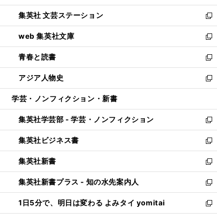
開
ウ
し
集英社 文芸ステーション
く
ィ
い
新
ン
ウ
し
web 集英社文庫
ド
ィ
い
新
ウ
ン
ウ
し
青春と読書
で
ド
ィ
い
新
開
ウ
ン
ウ
し
アジア人物史
く
で
ド
ィ
い
新
開
ウ
ン
ウ
し
学芸・ノンフィクション・新書
く
で
ド
ィ
い
開
ウ
ン
ウ
集英社学芸部 - 学芸・ノンフィクション
く
で
ド
ィ
新
開
ウ
ン
し
集英社ビジネス書
く
で
ド
い
新
開
ウ
ウ
し
集英社新書
く
で
ィ
い
新
開
ン
ウ
し
集英社新書プラス - 知の水先案内人
く
ド
ィ
い
新
ウ
ン
ウ
し
1日5分で、明日は変わる よみタイ yomitai
で
ド
ィ
い
新
開
ウ
ン
ウ
し