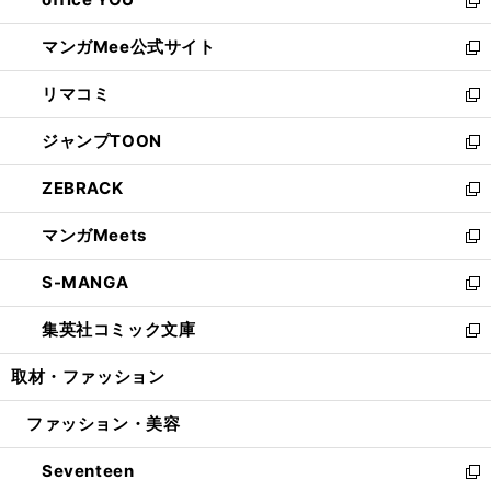
で
ィ
い
新
開
ン
ウ
し
マンガMee公式サイト
く
ド
ィ
い
新
ウ
ン
ウ
し
リマコミ
で
ド
ィ
い
新
開
ウ
ン
ウ
し
ジャンプTOON
く
で
ド
ィ
い
新
開
ウ
ン
ウ
し
ZEBRACK
く
で
ド
ィ
い
新
開
ウ
ン
ウ
し
マンガMeets
く
で
ド
ィ
い
新
開
ウ
ン
ウ
し
S-MANGA
く
で
ド
ィ
い
新
開
ウ
ン
ウ
し
集英社コミック文庫
く
で
ド
ィ
い
新
開
ウ
ン
ウ
し
取材・ファッション
く
で
ド
ィ
い
開
ウ
ン
ウ
ファッション・美容
く
で
ド
ィ
開
ウ
ン
Seventeen
く
で
ド
新