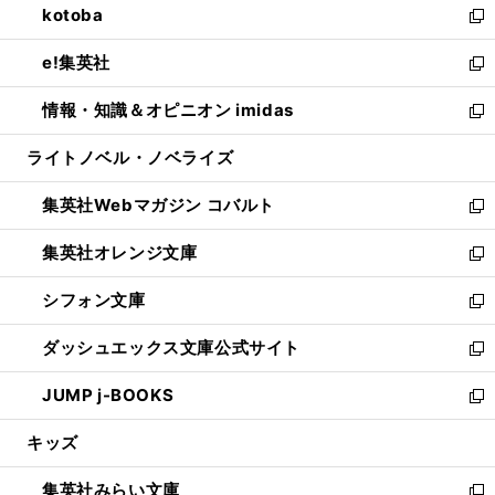
kotoba
く
で
ド
ィ
い
新
開
ウ
ン
ウ
し
e!集英社
く
で
ド
ィ
い
新
開
ウ
ン
ウ
し
情報・知識＆オピニオン imidas
く
で
ド
ィ
い
新
開
ウ
ン
ウ
し
ライトノベル・ノベライズ
く
で
ド
ィ
い
開
ウ
ン
ウ
集英社Webマガジン コバルト
く
で
ド
ィ
新
開
ウ
ン
し
集英社オレンジ文庫
く
で
ド
い
新
開
ウ
ウ
し
シフォン文庫
く
で
ィ
い
新
開
ン
ウ
し
ダッシュエックス文庫公式サイト
く
ド
ィ
い
新
ウ
ン
ウ
し
JUMP j-BOOKS
で
ド
ィ
い
新
開
ウ
ン
ウ
し
キッズ
く
で
ド
ィ
い
開
ウ
ン
ウ
集英社みらい文庫
く
で
ド
ィ