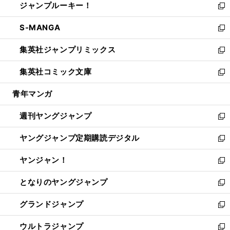
ジャンプルーキー！
く
で
ド
ィ
い
新
開
ウ
ン
ウ
し
S-MANGA
く
で
ド
ィ
い
新
開
ウ
ン
ウ
し
集英社ジャンプリミックス
く
で
ド
ィ
い
新
開
ウ
ン
ウ
し
集英社コミック文庫
く
で
ド
ィ
い
新
開
ウ
ン
ウ
し
青年マンガ
く
で
ド
ィ
い
開
ウ
ン
ウ
週刊ヤングジャンプ
く
で
ド
ィ
新
開
ウ
ン
し
ヤングジャンプ定期購読デジタル
く
で
ド
い
新
開
ウ
ウ
し
ヤンジャン！
く
で
ィ
い
新
開
ン
ウ
し
となりのヤングジャンプ
く
ド
ィ
い
新
ウ
ン
ウ
し
グランドジャンプ
で
ド
ィ
い
新
開
ウ
ン
ウ
し
ウルトラジャンプ
く
で
ド
ィ
い
新