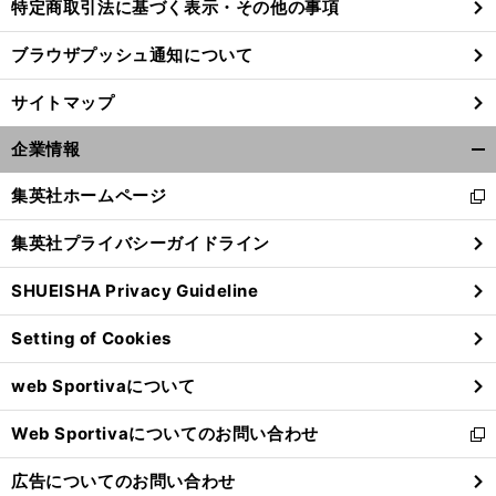
特定商取引法に基づく表示・その他の事項
ブラウザプッシュ通知について
サイトマップ
企業情報
開
く/
集英社ホームページ
新
閉
し
じ
集英社プライバシーガイドライン
い
る
ウ
SHUEISHA Privacy Guideline
ィ
ン
Setting of Cookies
ド
ウ
web Sportivaについて
で
開
Web Sportivaについてのお問い合わせ
く
新
し
広告についてのお問い合わせ
い