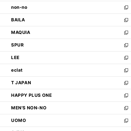
開
ウ
し
non-no
く
で
い
新
開
ウ
し
BAILA
く
ィ
い
新
ン
ウ
し
MAQUIA
ド
ィ
い
新
ウ
ン
ウ
し
SPUR
で
ド
ィ
い
新
開
ウ
ン
ウ
し
LEE
く
で
ド
ィ
い
新
開
ウ
ン
ウ
し
eclat
く
で
ド
ィ
い
新
開
ウ
ン
ウ
し
T JAPAN
く
で
ド
ィ
い
新
開
ウ
ン
ウ
し
HAPPY PLUS ONE
く
で
ド
ィ
い
新
開
ウ
ン
ウ
し
MEN'S NON-NO
く
で
ド
ィ
い
新
開
ウ
ン
ウ
し
UOMO
く
で
ド
ィ
い
新
開
ウ
ン
ウ
し