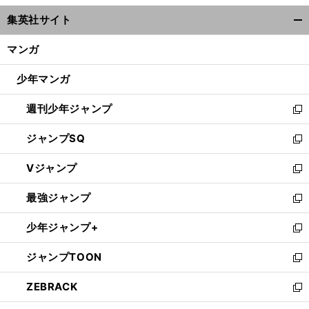
ウ
集英社サイト
ィ
開
ン
く/
マンガ
ド
閉
ウ
じ
少年マンガ
で
る
開
週刊少年ジャンプ
く
新
し
ジャンプSQ
い
新
ウ
し
Vジャンプ
ィ
い
新
ン
ウ
し
最強ジャンプ
ド
ィ
い
新
ウ
ン
ウ
し
少年ジャンプ+
で
ド
ィ
い
新
開
ウ
ン
ウ
し
ジャンプTOON
く
で
ド
ィ
い
新
開
ウ
ン
ウ
し
ZEBRACK
く
で
ド
ィ
い
新
開
ウ
ン
ウ
し