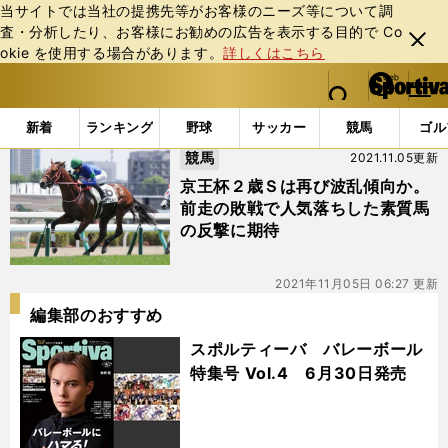
当サイトでは当社の提携先等がお客様のニーズ等について調
査・分析したり、お客様にお勧めの広告を表⽰する⽬的で Co
閉じ
okie を使⽤する場合があります。
詳しくはこちら
る
マイペ
web Sportiva (webスポルティーバ)
検索
メニュ
we
ー
「#コラリン」の最新ニュース・ 情報
b
ジ
新着
ランキング
野球
サッカー
競馬
ゴル
ス
競馬
2021.11.05更新
ポ
ル
京王杯２歳Ｓは再び波乱傾向か。
テ
前走の敗戦で人気落ちした素質馬
ィ
の反撃に期待
ー
バ
2021年11月05日 06:27 更新
編集部のおすすめ
スポルティーバ バレーボール
特集号 Vol.4 6月30日発売