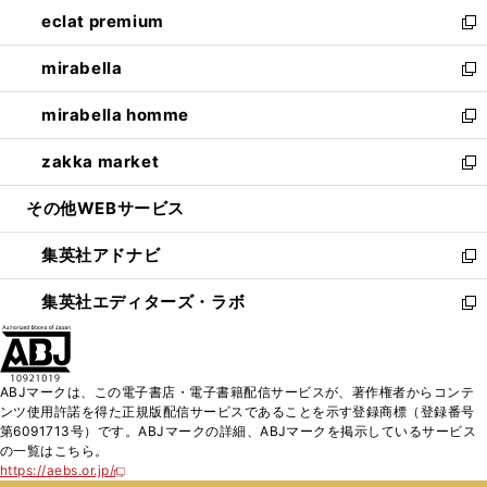
ン
ウ
し
eclat premium
く
で
ド
ィ
い
新
開
ウ
ン
ウ
し
mirabella
く
で
ド
ィ
い
新
開
ウ
ン
ウ
し
mirabella homme
く
で
ド
ィ
い
新
開
ウ
ン
ウ
し
zakka market
く
で
ド
ィ
い
新
開
ウ
ン
ウ
し
その他WEBサービス
く
で
ド
ィ
い
開
ウ
ン
ウ
集英社アドナビ
く
で
ド
ィ
新
開
ウ
ン
し
集英社エディターズ・ラボ
く
で
ド
い
新
開
ウ
ウ
し
く
で
ィ
い
開
ン
ウ
ABJマークは、この電子書店・電子書籍配信サービスが、著作権者からコンテ
く
ド
ィ
ンツ使用許諾を得た正規版配信サービスであることを示す登録商標（登録番号
ウ
ン
第6091713号）です。ABJマークの詳細、ABJマークを掲示しているサービス
で
ド
の一覧はこちら。
開
ウ
https://aebs.or.jp/
新