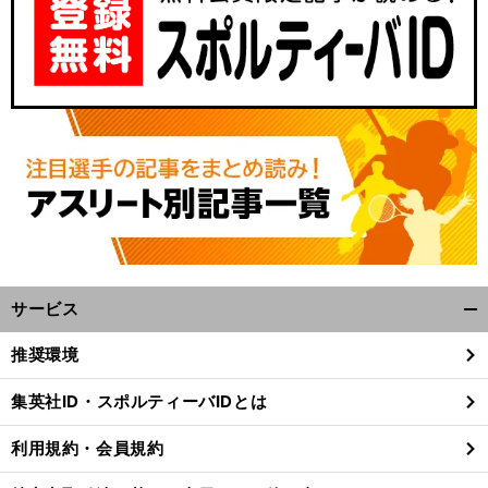
サービス
開
く/
推奨環境
閉
じ
集英社ID・スポルティーバIDとは
る
利用規約・会員規約