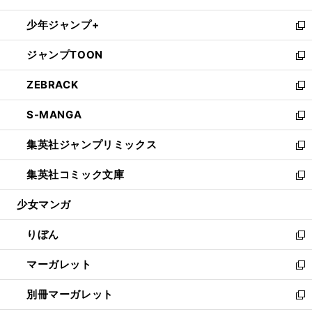
開
ウ
ン
ウ
し
少年ジャンプ+
く
で
ド
ィ
い
新
開
ウ
ン
ウ
し
ジャンプTOON
く
で
ド
ィ
い
新
開
ウ
ン
ウ
し
ZEBRACK
く
で
ド
ィ
い
新
開
ウ
ン
ウ
し
S-MANGA
く
で
ド
ィ
い
新
開
ウ
ン
ウ
し
集英社ジャンプリミックス
く
で
ド
ィ
い
新
開
ウ
ン
ウ
し
集英社コミック文庫
く
で
ド
ィ
い
新
開
ウ
ン
ウ
し
少女マンガ
く
で
ド
ィ
い
開
ウ
ン
ウ
りぼん
く
で
ド
ィ
新
開
ウ
ン
し
マーガレット
く
で
ド
い
新
開
ウ
ウ
し
別冊マーガレット
く
で
ィ
い
新
開
ン
ウ