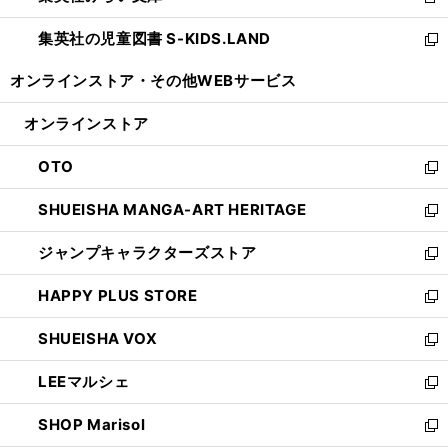
新
開
ウ
ン
し
集英社の児童図書 S-KIDS.LAND
く
で
ド
い
新
開
ウ
ウ
し
オンラインストア・
その他WEBサービス
く
で
ィ
い
開
ン
ウ
オンラインストア
く
ド
ィ
ウ
ン
OTO
で
ド
新
開
ウ
し
SHUEISHA MANGA-ART HERITAGE
く
で
い
新
開
ウ
し
ジャンプキャラクターズストア
く
ィ
い
新
ン
ウ
し
HAPPY PLUS STORE
ド
ィ
い
新
ウ
ン
ウ
し
SHUEISHA VOX
で
ド
ィ
い
新
開
ウ
ン
ウ
し
LEEマルシェ
く
で
ド
ィ
い
新
開
ウ
ン
ウ
し
SHOP Marisol
く
で
ド
ィ
い
新
開
ウ