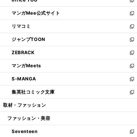
で
ィ
い
新
開
ン
ウ
し
マンガMee公式サイト
く
ド
ィ
い
新
ウ
ン
ウ
し
リマコミ
で
ド
ィ
い
新
開
ウ
ン
ウ
し
ジャンプTOON
く
で
ド
ィ
い
新
開
ウ
ン
ウ
し
ZEBRACK
く
で
ド
ィ
い
新
開
ウ
ン
ウ
し
マンガMeets
く
で
ド
ィ
い
新
開
ウ
ン
ウ
し
S-MANGA
く
で
ド
ィ
い
新
開
ウ
ン
ウ
し
集英社コミック文庫
く
で
ド
ィ
い
新
開
ウ
ン
ウ
し
取材・ファッション
く
で
ド
ィ
い
開
ウ
ン
ウ
ファッション・美容
く
で
ド
ィ
開
ウ
ン
Seventeen
く
で
ド
新