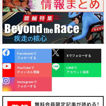
cebo
X
Facebookで
Xでフォローする
ok
フォローする
uTube
LINE
YouTubeで
LINEで
チャンネル登録
アカウント追加
stagra
Instagramで
m
フォローする