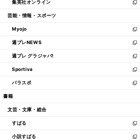
集英社オンライン
く
で
ド
ィ
い
新
開
ウ
ン
ウ
し
芸能・情報・スポーツ
く
で
ド
ィ
い
開
ウ
ン
ウ
Myojo
く
で
ド
ィ
新
開
ウ
ン
し
週プレNEWS
く
で
ド
い
新
開
ウ
ウ
し
週プレ グラジャパ!
く
で
ィ
い
新
開
ン
ウ
し
Sportiva
く
ド
ィ
い
新
ウ
ン
ウ
し
パラスポ
で
ド
ィ
い
新
開
ウ
ン
ウ
し
書籍
く
で
ド
ィ
い
開
ウ
ン
ウ
文芸・文庫・総合
く
で
ド
ィ
開
ウ
ン
すばる
く
で
ド
新
開
ウ
し
小説すばる
く
で
い
新