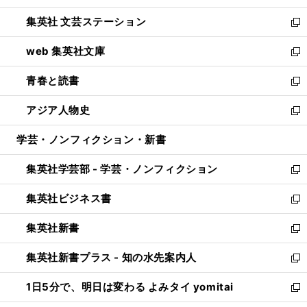
開
ウ
し
集英社 文芸ステーション
く
ィ
い
新
ン
ウ
し
web 集英社文庫
ド
ィ
い
新
ウ
ン
ウ
し
青春と読書
で
ド
ィ
い
新
開
ウ
ン
ウ
し
アジア人物史
く
で
ド
ィ
い
新
開
ウ
ン
ウ
し
学芸・ノンフィクション・新書
く
で
ド
ィ
い
開
ウ
ン
ウ
集英社学芸部 - 学芸・ノンフィクション
く
で
ド
ィ
新
開
ウ
ン
し
集英社ビジネス書
く
で
ド
い
新
開
ウ
ウ
し
集英社新書
く
で
ィ
い
新
開
ン
ウ
し
集英社新書プラス - 知の水先案内人
く
ド
ィ
い
新
ウ
ン
ウ
し
1日5分で、明日は変わる よみタイ yomitai
で
ド
ィ
い
新
開
ウ
ン
ウ
し