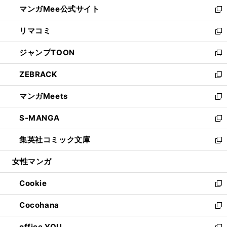
し
マンガMee公式サイト
く
ド
ィ
い
新
ウ
ン
ウ
し
リマコミ
で
ド
ィ
い
新
開
ウ
ン
ウ
し
ジャンプTOON
く
で
ド
ィ
い
新
開
ウ
ン
ウ
し
ZEBRACK
く
で
ド
ィ
い
新
開
ウ
ン
ウ
し
マンガMeets
く
で
ド
ィ
い
新
開
ウ
ン
ウ
し
S-MANGA
く
で
ド
ィ
い
新
開
ウ
ン
ウ
し
集英社コミック文庫
く
で
ド
ィ
い
新
開
ウ
ン
ウ
し
女性マンガ
く
で
ド
ィ
い
開
ウ
ン
ウ
Cookie
く
で
ド
ィ
新
開
ウ
ン
し
Cocohana
く
で
ド
い
新
開
ウ
ウ
し
office YOU
く