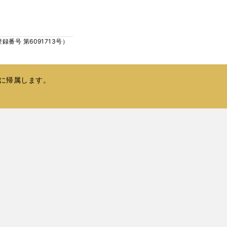
ウ
い
で
ウ
開
ィ
く
号 第6091713号）
ン
ド
ウ
で
に帰属します。
開
く