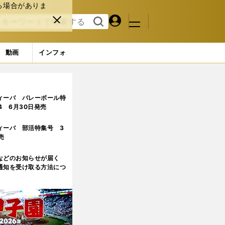
る場合がありま
マイペ
閉じ
検索
メニュ
ー
る
す
ジ
る
動画
インフォ
ィーバ バレーボール特
.4 6月30日発売
ィーバ 部活特集号 3
売
などのお知らせが届く
通知を受け取る方法につ