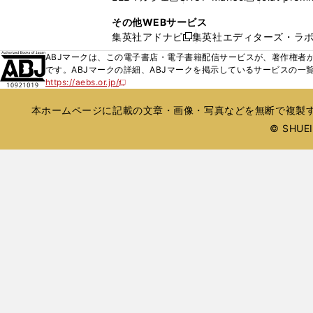
ィ
ウ
い
し
し
ン
その他WEBサービス
で
ウ
い
い
ド
集英社アドナビ
集英社エディターズ・ラ
開
新
ィ
ウ
ウ
ウ
く
し
ABJマークは、この電子書店・電子書籍配信サービスが、著作権者か
ン
ィ
ィ
で
い
です。ABJマークの詳細、ABJマークを掲示しているサービスの一
ド
ン
ン
開
https://aebs.or.jp/
ウ
新
ウ
ド
ド
く
し
ィ
で
ウ
ウ
い
本ホームページに記載の文章・画像・写真などを無断で複製す
ン
開
で
で
ウ
ド
© SHUEIS
ィ
く
開
開
ン
ウ
く
く
ド
で
ウ
開
で
開
く
く