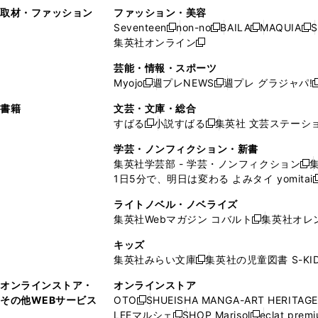
い
し
い
い
ド
ン
ド
ン
取材・ファッション
ファッション・美容
開
く
開
ウ
い
ウ
ウ
ウ
ド
ウ
ド
Seventeen
non-no
BAILA
MAQUIA
S
く
く
新
新
新
新
ィ
ウ
ィ
ィ
で
ウ
で
ウ
集英社オンライン
し
新
し
し
し
ン
ィ
ン
ン
開
で
開
で
い
し
い
い
い
ド
ン
ド
ド
芸能・情報・スポーツ
く
開
く
開
ウ
い
ウ
ウ
ウ
ウ
ド
ウ
ウ
Myojo
週プレNEWS
週プレ グラジャパ!
く
く
新
新
新
ィ
ウ
ィ
ィ
ィ
で
ウ
で
で
し
し
ン
ィ
ン
ン
ン
書籍
文芸・文庫・総合
開
で
開
開
い
い
ド
ン
ド
ド
ド
すばる
小説すばる
集英社 文芸ステーシ
く
開
く
く
新
新
ウ
ウ
ウ
ド
ウ
ウ
ウ
く
し
し
ィ
ィ
学芸・ノンフィクション・新書
で
ウ
で
で
で
い
い
ン
ン
集英社学芸部 - 学芸・ノンフィクション
開
で
開
開
開
新
ウ
ウ
ド
ド
1日5分で、明日は変わる よみタイ yomitai
く
開
く
く
く
し
新
ィ
ィ
ウ
ウ
く
い
ン
ン
ライトノベル・ノベライズ
で
で
ウ
ド
ド
集英社Webマガジン コバルト
集英社オレ
開
開
新
ィ
ウ
ウ
く
く
し
ン
キッズ
で
で
い
ド
集英社みらい文庫
集英社の児童図書 S-KID
開
開
新
ウ
ウ
く
く
し
ィ
オンラインストア・
オンラインストア
で
い
ン
その他WEBサービス
OTO
SHUEISHA MANGA-ART HERITAGE
開
新
ウ
ド
LEEマルシェ
SHOP Marisol
eclat prem
く
し
新
新