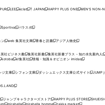
い
い
い
い
ド
ド
ド
ド
ド
開
く
開
く
開
く
開
ウ
ウ
ウ
ウ
ウ
ウ
ウ
ウ
ウ
PUR
LEE
eclat
T JAPAN
HAPPY PLUS ONE
MEN'S NON-
く
く
く
く
新
新
新
新
新
ィ
ィ
ィ
ィ
で
で
で
で
で
し
し
し
し
し
ン
ン
ン
ン
開
開
開
開
開
い
い
い
い
い
ド
ド
ド
ド
く
く
く
く
く
ウ
ウ
ウ
ウ
ウ
ウ
ウ
ウ
ウ
Sportiva
パラスポ
新
新
ィ
ィ
ィ
ィ
ィ
で
で
で
で
し
し
し
ン
ン
ン
ン
ン
開
開
開
開
い
い
い
ド
ド
ド
ド
ド
ョン
web 集英社文庫
青春と読書
アジア人物史
く
く
く
く
新
新
新
新
ウ
ウ
ウ
ウ
ウ
ウ
ウ
ウ
し
し
し
し
ィ
ィ
ィ
で
で
で
で
で
い
い
い
い
ン
ン
ン
集英社ビジネス書
集英社新書
集英社新書プラス - 知の水先案内人
開
開
開
開
開
新
新
新
ウ
ウ
ウ
ウ
ド
ド
ド
kotoba
e!集英社
情報・知識＆オピニオン imidas
く
く
く
く
く
新
し
新
し
新
ィ
ィ
ィ
ィ
ウ
ウ
ウ
し
し
い
し
い
し
ン
ン
ン
ン
で
で
で
い
い
ウ
い
ウ
い
ド
ド
ド
ド
ンジ文庫
シフォン文庫
ダッシュエックス文庫公式サイト
JUMP 
開
開
開
新
新
新
ウ
ウ
ィ
ウ
ィ
ウ
ウ
ウ
ウ
ウ
く
く
く
し
し
し
ィ
ィ
ン
ィ
ン
ィ
で
で
で
で
い
い
い
ン
ン
ド
ン
ド
ン
S.LAND
開
開
開
開
新
ウ
ウ
ウ
ド
ド
ウ
ド
ウ
ド
く
く
く
く
し
ィ
ィ
ィ
ウ
ウ
で
ウ
で
ウ
い
ン
ン
ン
ジャンプキャラクターズストア
HAPPY PLUS STORE
SHUEIS
で
で
開
で
開
で
新
新
新
ウ
ド
ド
ド
ium
mirabella
mirabella homme
zakka market
開
開
く
開
く
開
し
新
新
新
し
新
し