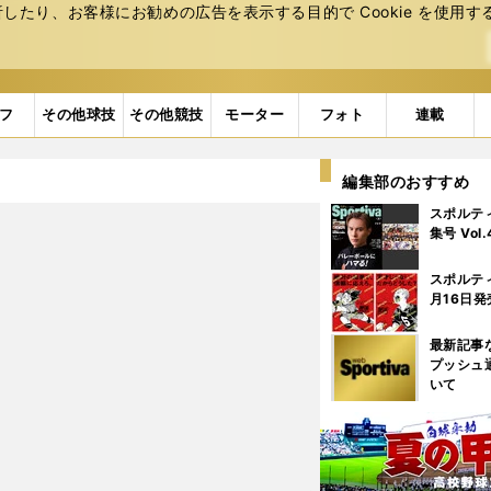
たり、お客様にお勧めの広告を表⽰する⽬的で Cookie を使⽤す
フ
その他球技
その他競技
モーター
フォト
連載
編集部のおすすめ
スポルテ
集号 Vol
スポルテ
月16日発
最新記事
プッシュ
いて