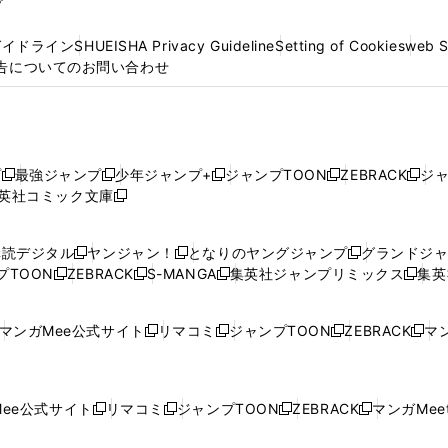
プ
ガイドライン
SHUEISHA Privacy Guideline
Setting of Cookies
web 
告についてのお問い合わせ
プ
最強ジャンプ
少年ジャンプ+
ジャンプTOON
ZEBRACK
ジ
新
新
新
新
新
英社コミック文庫
し
新
し
し
し
し
い
い
し
い
い
い
ウ
ウ
い
ウ
ウ
ウ
購読デジタル
ヤンジャン！
となりのヤングジャンプ
グランドジ
新
新
新
ィ
ィ
ウ
ィ
ィ
ィ
プTOON
ZEBRACK
S-MANGA
集英社ジャンプリミックス
集英
新
し
新
し
新
し
新
ン
ン
ィ
ン
ン
ン
し
い
し
い
し
い
し
ド
ド
ン
ド
ド
ド
い
ウ
い
ウ
い
ウ
い
ウ
ウ
ド
ウ
ウ
ウ
マンガMee公式サイト
リマコミ
ジャンプTOON
ZEBRACK
マン
新
新
新
新
ウ
ィ
ウ
ィ
ウ
ィ
ウ
で
で
ウ
で
で
で
し
し
し
し
し
ィ
ン
ィ
ン
ィ
ン
ィ
開
開
で
開
開
開
い
い
い
い
い
ン
ド
ン
ド
ン
ド
ン
く
く
開
く
く
く
ウ
ウ
ウ
ウ
ウ
ド
ウ
ド
ウ
ド
ウ
ド
ee公式サイト
リマコミ
ジャンプTOON
ZEBRACK
マンガMeet
く
新
新
新
新
ィ
ィ
ィ
ィ
ィ
ウ
で
ウ
で
ウ
で
ウ
し
し
し
し
ン
ン
ン
ン
ン
で
開
で
開
で
開
で