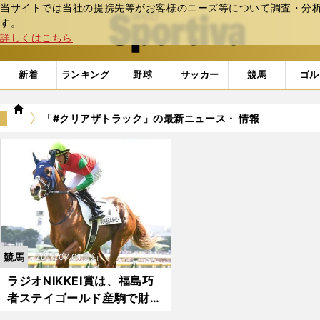
当サイトでは当社の提携先等がお客様のニーズ等について調査・分析し
web Sportiva (webスポルティーバ)
す。
詳しくはこちら
新着
ランキング
野球
サッカー
競馬
ゴル
we
「#クリアザトラック」の最新ニュース・ 情報
b
ス
ポ
ル
テ
ィ
ー
バ
競馬
2017.07.01更新
ラジオNIKKEI賞は、福島巧
者ステイゴールド産駒で財布
もゴールド