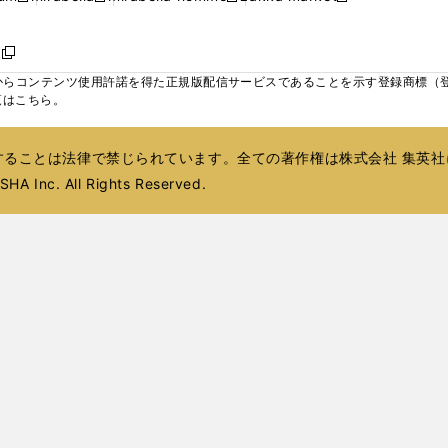
ィ
ウ
ウ
ウ
く
く
く
く
い
し
し
い
し
し
い
ン
で
で
で
ウ
い
い
ウ
い
い
ウ
ド
ボ
開
開
開
新
ィ
ウ
ウ
ィ
ウ
ウ
ィ
ウ
く
く
く
し
らコンテンツ使用許諾を得た正規版配信サービスであることを示す登録商標（登録番
ン
ィ
ィ
ン
ィ
ィ
ン
で
い
覧はこちら。
ド
ン
ン
ド
ン
ン
ド
開
ウ
ウ
ド
ド
ウ
ド
ド
ウ
く
ィ
で
ウ
ウ
で
ウ
ウ
で
ることは法律で禁じられています。全ての著作権は株式会社 集英社
ン
開
で
で
開
で
で
開
ド
HA Inc. All Rights Reserved.
く
開
開
く
開
開
く
ウ
く
く
く
く
で
開
く