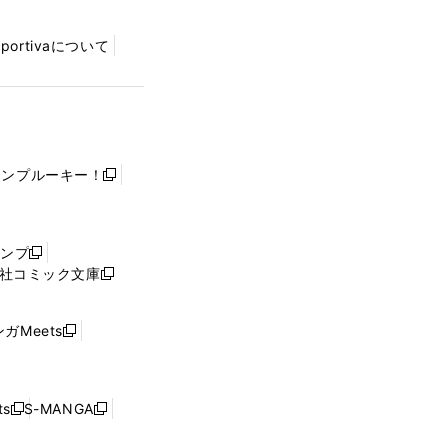
Sportivaについて
ャンプルーキー！
新
し
い
ウ
ャンプ
新
ィ
社コミック文庫
し
新
ン
い
し
ド
ウ
い
ウ
ガMeets
新
ィ
ウ
で
し
ン
ィ
開
い
ド
ン
く
ウ
ウ
ド
s
S-MANGA
新
新
ィ
で
ウ
し
し
ン
開
で