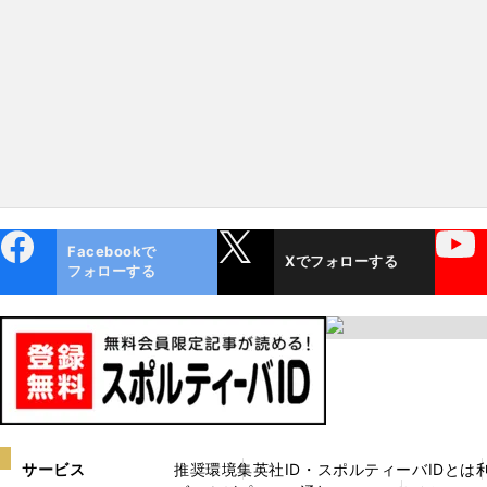
ebo
X
YouTube
Facebookで
Xでフォローする
ok
フォローする
サービス
推奨環境
集英社ID・スポルティーバIDとは