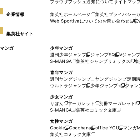
ブラウザプッシュ通知について
サイトマッ
企業情報
集英社ホームページ
集英社プライバシー
新
Web Sportivaについてのお問い合わせ
広
し
新
い
し
集英社サイト
ウ
い
ィ
ウ
マンガ
少年マンガ
ン
ィ
週刊少年ジャンプ
ジャンプSQ
Vジャン
ド
ン
新
新
S-MANGA
集英社ジャンプリミックス
集
ウ
ド
新
し
し
新
で
ウ
し
い
い
し
青年マンガ
開
で
い
ウ
ウ
い
週刊ヤングジャンプ
ヤングジャンプ定期
新
く
開
ウ
ィ
ィ
ウ
ウルトラジャンプ
少年ジャンプ+
ジャン
新
し
新
く
ィ
ン
ン
ィ
し
い
し
ン
ド
ド
ン
少女マンガ
い
ウ
い
ド
ウ
ウ
ド
りぼん
マーガレット
別冊マーガレット
新
新
新
ウ
ィ
ウ
ウ
で
で
ウ
S-MANGA
集英社コミック文庫
し
新
し
新
ィ
ン
ィ
で
開
開
で
い
し
い
し
ン
ド
ン
女性マンガ
開
く
く
開
ウ
い
ウ
い
ド
ウ
ド
Cookie
Cocohana
office YOU
マンガM
く
く
新
新
新
ィ
ウ
ィ
ウ
ウ
で
ウ
集英社コミック文庫
し
新
し
し
ン
ィ
ン
ィ
で
開
で