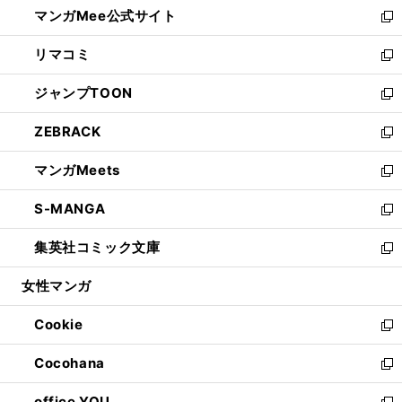
し
マンガMee公式サイト
く
ド
ィ
い
新
ウ
ン
ウ
し
リマコミ
で
ド
ィ
い
新
開
ウ
ン
ウ
し
ジャンプTOON
く
で
ド
ィ
い
新
開
ウ
ン
ウ
し
ZEBRACK
く
で
ド
ィ
い
新
開
ウ
ン
ウ
し
マンガMeets
く
で
ド
ィ
い
新
開
ウ
ン
ウ
し
S-MANGA
く
で
ド
ィ
い
新
開
ウ
ン
ウ
し
集英社コミック文庫
く
で
ド
ィ
い
新
開
ウ
ン
ウ
し
女性マンガ
く
で
ド
ィ
い
開
ウ
ン
ウ
Cookie
く
で
ド
ィ
新
開
ウ
ン
し
Cocohana
く
で
ド
い
新
開
ウ
ウ
し
office YOU
く