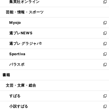
集英社オンライン
く
で
ド
ィ
い
新
開
ウ
ン
ウ
し
芸能・情報・スポーツ
く
で
ド
ィ
い
開
ウ
ン
ウ
Myojo
く
で
ド
ィ
新
開
ウ
ン
し
週プレNEWS
く
で
ド
い
新
開
ウ
ウ
し
週プレ グラジャパ!
く
で
ィ
い
新
開
ン
ウ
し
Sportiva
く
ド
ィ
い
新
ウ
ン
ウ
し
パラスポ
で
ド
ィ
い
新
開
ウ
ン
ウ
し
書籍
く
で
ド
ィ
い
開
ウ
ン
ウ
文芸・文庫・総合
く
で
ド
ィ
開
ウ
ン
すばる
く
で
ド
新
開
ウ
し
小説すばる
く
で
い
新