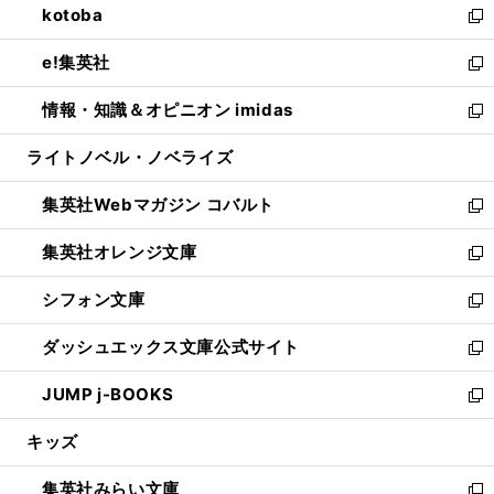
kotoba
く
で
ド
ィ
い
新
開
ウ
ン
ウ
し
e!集英社
く
で
ド
ィ
い
新
開
ウ
ン
ウ
し
情報・知識＆オピニオン imidas
く
で
ド
ィ
い
新
開
ウ
ン
ウ
し
ライトノベル・ノベライズ
く
で
ド
ィ
い
開
ウ
ン
ウ
集英社Webマガジン コバルト
く
で
ド
ィ
新
開
ウ
ン
し
集英社オレンジ文庫
く
で
ド
い
新
開
ウ
ウ
し
シフォン文庫
く
で
ィ
い
新
開
ン
ウ
し
ダッシュエックス文庫公式サイト
く
ド
ィ
い
新
ウ
ン
ウ
し
JUMP j-BOOKS
で
ド
ィ
い
新
開
ウ
ン
ウ
し
キッズ
く
で
ド
ィ
い
開
ウ
ン
ウ
集英社みらい文庫
く
で
ド
ィ