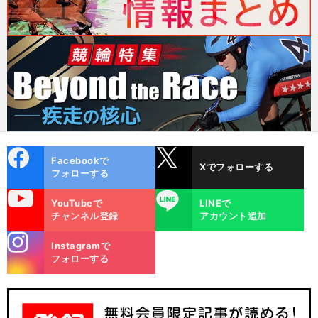
cebo
X
Facebookで
Xでフォローする
ok
フォローする
uTube
LINE
YouTubeで
LINEで
チャンネル登録
アカウント追加
stagra
Instagramで
m
フォローする