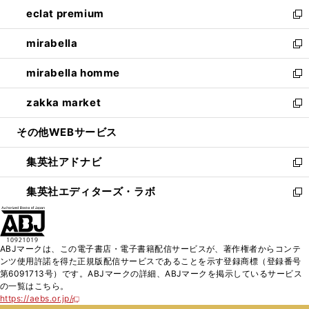
ン
ウ
し
eclat premium
く
で
ド
ィ
い
新
開
ウ
ン
ウ
し
mirabella
く
で
ド
ィ
い
新
開
ウ
ン
ウ
し
mirabella homme
く
で
ド
ィ
い
新
開
ウ
ン
ウ
し
zakka market
く
で
ド
ィ
い
新
開
ウ
ン
ウ
し
その他WEBサービス
く
で
ド
ィ
い
開
ウ
ン
ウ
集英社アドナビ
く
で
ド
ィ
新
開
ウ
ン
し
集英社エディターズ・ラボ
く
で
ド
い
新
開
ウ
ウ
し
く
で
ィ
い
開
ン
ウ
ABJマークは、この電子書店・電子書籍配信サービスが、著作権者からコンテ
く
ド
ィ
ンツ使用許諾を得た正規版配信サービスであることを示す登録商標（登録番号
ウ
ン
第6091713号）です。ABJマークの詳細、ABJマークを掲示しているサービス
で
ド
の一覧はこちら。
開
ウ
https://aebs.or.jp/
新