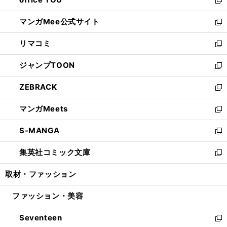
で
ィ
い
新
開
ン
ウ
し
マンガMee公式サイト
く
ド
ィ
い
新
ウ
ン
ウ
し
リマコミ
で
ド
ィ
い
新
開
ウ
ン
ウ
し
ジャンプTOON
く
で
ド
ィ
い
新
開
ウ
ン
ウ
し
ZEBRACK
く
で
ド
ィ
い
新
開
ウ
ン
ウ
し
マンガMeets
く
で
ド
ィ
い
新
開
ウ
ン
ウ
し
S-MANGA
く
で
ド
ィ
い
新
開
ウ
ン
ウ
し
集英社コミック文庫
く
で
ド
ィ
い
新
開
ウ
ン
ウ
し
取材・ファッション
く
で
ド
ィ
い
開
ウ
ン
ウ
ファッション・美容
く
で
ド
ィ
開
ウ
ン
Seventeen
く
で
ド
新