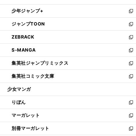
開
ウ
ン
ウ
し
少年ジャンプ+
く
で
ド
ィ
い
新
開
ウ
ン
ウ
し
ジャンプTOON
く
で
ド
ィ
い
新
開
ウ
ン
ウ
し
ZEBRACK
く
で
ド
ィ
い
新
開
ウ
ン
ウ
し
S-MANGA
く
で
ド
ィ
い
新
開
ウ
ン
ウ
し
集英社ジャンプリミックス
く
で
ド
ィ
い
新
開
ウ
ン
ウ
し
集英社コミック文庫
く
で
ド
ィ
い
新
開
ウ
ン
ウ
し
少女マンガ
く
で
ド
ィ
い
開
ウ
ン
ウ
りぼん
く
で
ド
ィ
新
開
ウ
ン
し
マーガレット
く
で
ド
い
新
開
ウ
ウ
し
別冊マーガレット
く
で
ィ
い
新
開
ン
ウ