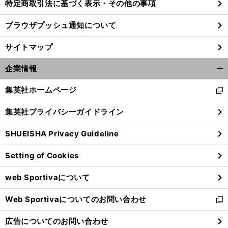
特定商取引法に基づく表示・その他の事項
ブラウザプッシュ通知について
サイトマップ
企業情報
開
く/
集英社ホームページ
新
閉
し
じ
集英社プライバシーガイドライン
い
る
ウ
SHUEISHA Privacy Guideline
ィ
ン
Setting of Cookies
ド
ウ
web Sportivaについて
で
開
Web Sportivaについてのお問い合わせ
く
新
し
広告についてのお問い合わせ
い