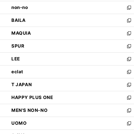
開
ウ
し
non-no
く
で
い
新
開
ウ
し
BAILA
く
ィ
い
新
ン
ウ
し
MAQUIA
ド
ィ
い
新
ウ
ン
ウ
し
SPUR
で
ド
ィ
い
新
開
ウ
ン
ウ
し
LEE
く
で
ド
ィ
い
新
開
ウ
ン
ウ
し
eclat
く
で
ド
ィ
い
新
開
ウ
ン
ウ
し
T JAPAN
く
で
ド
ィ
い
新
開
ウ
ン
ウ
し
HAPPY PLUS ONE
く
で
ド
ィ
い
新
開
ウ
ン
ウ
し
MEN'S NON-NO
く
で
ド
ィ
い
新
開
ウ
ン
ウ
し
UOMO
く
で
ド
ィ
い
新
開
ウ
ン
ウ
し