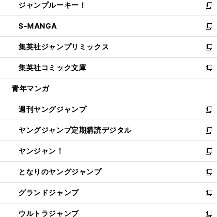
ジャンプルーキー！
く
で
ド
ィ
い
新
開
ウ
ン
ウ
し
S-MANGA
く
で
ド
ィ
い
新
開
ウ
ン
ウ
し
集英社ジャンプリミックス
く
で
ド
ィ
い
新
開
ウ
ン
ウ
し
集英社コミック文庫
く
で
ド
ィ
い
新
開
ウ
ン
ウ
し
青年マンガ
く
で
ド
ィ
い
開
ウ
ン
ウ
週刊ヤングジャンプ
く
で
ド
ィ
新
開
ウ
ン
し
ヤングジャンプ定期購読デジタル
く
で
ド
い
新
開
ウ
ウ
し
ヤンジャン！
く
で
ィ
い
新
開
ン
ウ
し
となりのヤングジャンプ
く
ド
ィ
い
新
ウ
ン
ウ
し
グランドジャンプ
で
ド
ィ
い
新
開
ウ
ン
ウ
し
ウルトラジャンプ
く
で
ド
ィ
い
新