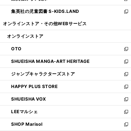
新
開
ウ
ン
し
集英社の児童図書 S-KIDS.LAND
く
で
ド
い
新
開
ウ
ウ
し
オンラインストア・
その他WEBサービス
く
で
ィ
い
開
ン
ウ
オンラインストア
く
ド
ィ
ウ
ン
OTO
で
ド
新
開
ウ
し
SHUEISHA MANGA-ART HERITAGE
く
で
い
新
開
ウ
し
ジャンプキャラクターズストア
く
ィ
い
新
ン
ウ
し
HAPPY PLUS STORE
ド
ィ
い
新
ウ
ン
ウ
し
SHUEISHA VOX
で
ド
ィ
い
新
開
ウ
ン
ウ
し
LEEマルシェ
く
で
ド
ィ
い
新
開
ウ
ン
ウ
し
SHOP Marisol
く
で
ド
ィ
い
新
開
ウ