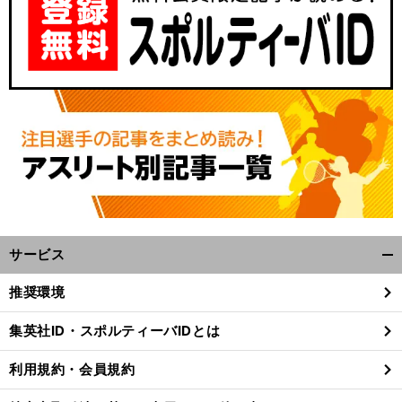
サービス
開
く/
推奨環境
閉
じ
集英社ID・スポルティーバIDとは
る
利用規約・会員規約