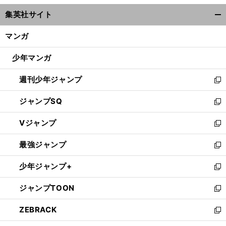
ウ
集英社サイト
ィ
開
ン
く/
マンガ
ド
閉
ウ
じ
少年マンガ
で
る
開
週刊少年ジャンプ
く
新
し
ジャンプSQ
い
新
ウ
し
Vジャンプ
ィ
い
新
ン
ウ
し
最強ジャンプ
ド
ィ
い
新
ウ
ン
ウ
し
少年ジャンプ+
で
ド
ィ
い
新
開
ウ
ン
ウ
し
ジャンプTOON
く
で
ド
ィ
い
新
開
ウ
ン
ウ
し
ZEBRACK
く
で
ド
ィ
い
新
開
ウ
ン
ウ
し