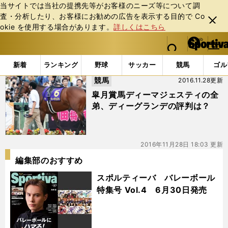
当サイトでは当社の提携先等がお客様のニーズ等について調
査・分析したり、お客様にお勧めの広告を表⽰する⽬的で Co
閉じ
okie を使⽤する場合があります。
詳しくはこちら
る
マイペ
web Sportiva (webスポルティーバ)
検索
メニュ
we
ー
「#クラッシク」の最新ニュース・ 情報
b
ジ
新着
ランキング
野球
サッカー
競馬
ゴル
ス
競馬
2016.11.28更新
ポ
ル
皐月賞馬ディーマジェスティの全
テ
弟、ディーグランデの評判は？
ィ
ー
バ
2016年11月28日 18:03 更新
編集部のおすすめ
スポルティーバ バレーボール
特集号 Vol.4 6月30日発売