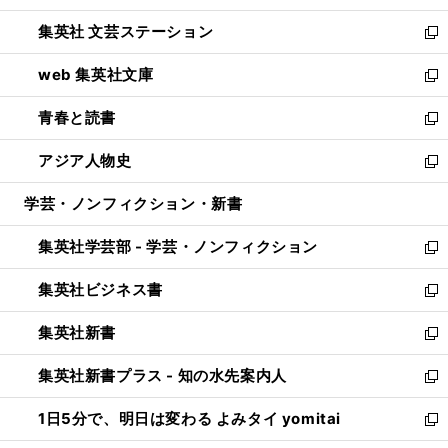
開
ウ
し
集英社 文芸ステーション
く
ィ
い
新
ン
ウ
し
web 集英社文庫
ド
ィ
い
新
ウ
ン
ウ
し
青春と読書
で
ド
ィ
い
新
開
ウ
ン
ウ
し
アジア人物史
く
で
ド
ィ
い
新
開
ウ
ン
ウ
し
学芸・ノンフィクション・新書
く
で
ド
ィ
い
開
ウ
ン
ウ
集英社学芸部 - 学芸・ノンフィクション
く
で
ド
ィ
新
開
ウ
ン
し
集英社ビジネス書
く
で
ド
い
新
開
ウ
ウ
し
集英社新書
く
で
ィ
い
新
開
ン
ウ
し
集英社新書プラス - 知の水先案内人
く
ド
ィ
い
新
ウ
ン
ウ
し
1日5分で、明日は変わる よみタイ yomitai
で
ド
ィ
い
新
開
ウ
ン
ウ
し