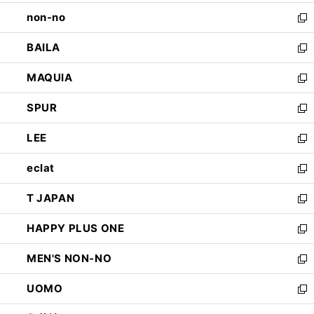
開
ウ
し
non-no
く
で
い
新
開
ウ
し
BAILA
く
ィ
い
新
ン
ウ
し
MAQUIA
ド
ィ
い
新
ウ
ン
ウ
し
SPUR
で
ド
ィ
い
新
開
ウ
ン
ウ
し
LEE
く
で
ド
ィ
い
新
開
ウ
ン
ウ
し
eclat
く
で
ド
ィ
い
新
開
ウ
ン
ウ
し
T JAPAN
く
で
ド
ィ
い
新
開
ウ
ン
ウ
し
HAPPY PLUS ONE
く
で
ド
ィ
い
新
開
ウ
ン
ウ
し
MEN'S NON-NO
く
で
ド
ィ
い
新
開
ウ
ン
ウ
し
UOMO
く
で
ド
ィ
い
新
開
ウ
ン
ウ
し