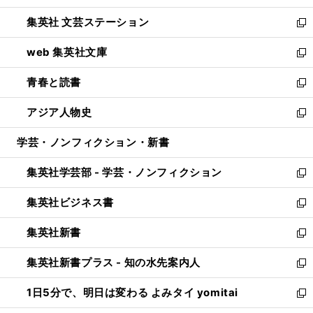
開
ウ
し
集英社 文芸ステーション
く
ィ
い
新
ン
ウ
し
web 集英社文庫
ド
ィ
い
新
ウ
ン
ウ
し
青春と読書
で
ド
ィ
い
新
開
ウ
ン
ウ
し
アジア人物史
く
で
ド
ィ
い
新
開
ウ
ン
ウ
し
学芸・ノンフィクション・新書
く
で
ド
ィ
い
開
ウ
ン
ウ
集英社学芸部 - 学芸・ノンフィクション
く
で
ド
ィ
新
開
ウ
ン
し
集英社ビジネス書
く
で
ド
い
新
開
ウ
ウ
し
集英社新書
く
で
ィ
い
新
開
ン
ウ
し
集英社新書プラス - 知の水先案内人
く
ド
ィ
い
新
ウ
ン
ウ
し
1日5分で、明日は変わる よみタイ yomitai
で
ド
ィ
い
新
開
ウ
ン
ウ
し