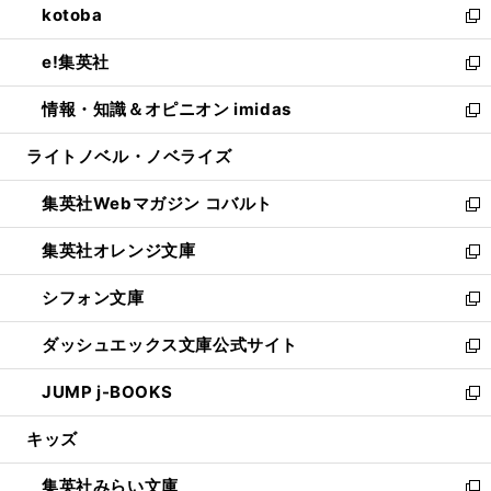
kotoba
く
で
ド
ィ
い
新
開
ウ
ン
ウ
し
e!集英社
く
で
ド
ィ
い
新
開
ウ
ン
ウ
し
情報・知識＆オピニオン imidas
く
で
ド
ィ
い
新
開
ウ
ン
ウ
し
ライトノベル・ノベライズ
く
で
ド
ィ
い
開
ウ
ン
ウ
集英社Webマガジン コバルト
く
で
ド
ィ
新
開
ウ
ン
し
集英社オレンジ文庫
く
で
ド
い
新
開
ウ
ウ
し
シフォン文庫
く
で
ィ
い
新
開
ン
ウ
し
ダッシュエックス文庫公式サイト
く
ド
ィ
い
新
ウ
ン
ウ
し
JUMP j-BOOKS
で
ド
ィ
い
新
開
ウ
ン
ウ
し
キッズ
く
で
ド
ィ
い
開
ウ
ン
ウ
集英社みらい文庫
く
で
ド
ィ