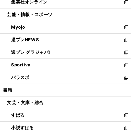
集英社オンライン
く
で
ド
ィ
い
新
開
ウ
ン
ウ
し
芸能・情報・スポーツ
く
で
ド
ィ
い
開
ウ
ン
ウ
Myojo
く
で
ド
ィ
新
開
ウ
ン
し
週プレNEWS
く
で
ド
い
新
開
ウ
ウ
し
週プレ グラジャパ!
く
で
ィ
い
新
開
ン
ウ
し
Sportiva
く
ド
ィ
い
新
ウ
ン
ウ
し
パラスポ
で
ド
ィ
い
新
開
ウ
ン
ウ
し
書籍
く
で
ド
ィ
い
開
ウ
ン
ウ
文芸・文庫・総合
く
で
ド
ィ
開
ウ
ン
すばる
く
で
ド
新
開
ウ
し
小説すばる
く
で
い
新