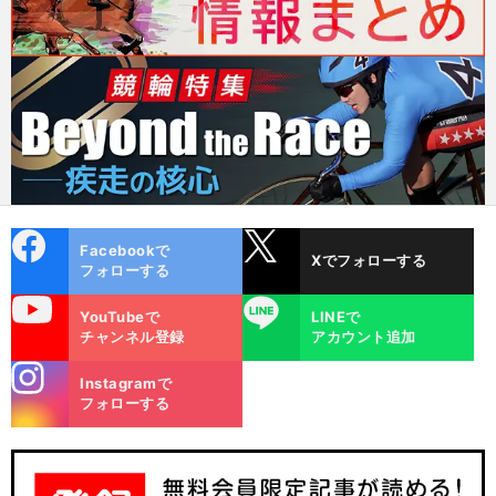
cebo
X
Facebookで
Xでフォローする
ok
フォローする
uTube
LINE
YouTubeで
LINEで
チャンネル登録
アカウント追加
stagra
Instagramで
m
フォローする