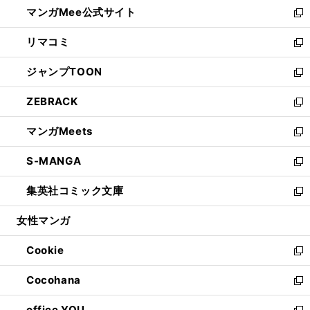
し
マンガMee公式サイト
く
ド
ィ
い
新
ウ
ン
ウ
し
リマコミ
で
ド
ィ
い
新
開
ウ
ン
ウ
し
ジャンプTOON
く
で
ド
ィ
い
新
開
ウ
ン
ウ
し
ZEBRACK
く
で
ド
ィ
い
新
開
ウ
ン
ウ
し
マンガMeets
く
で
ド
ィ
い
新
開
ウ
ン
ウ
し
S-MANGA
く
で
ド
ィ
い
新
開
ウ
ン
ウ
し
集英社コミック文庫
く
で
ド
ィ
い
新
開
ウ
ン
ウ
し
女性マンガ
く
で
ド
ィ
い
開
ウ
ン
ウ
Cookie
く
で
ド
ィ
新
開
ウ
ン
し
Cocohana
く
で
ド
い
新
開
ウ
ウ
し
office YOU
く