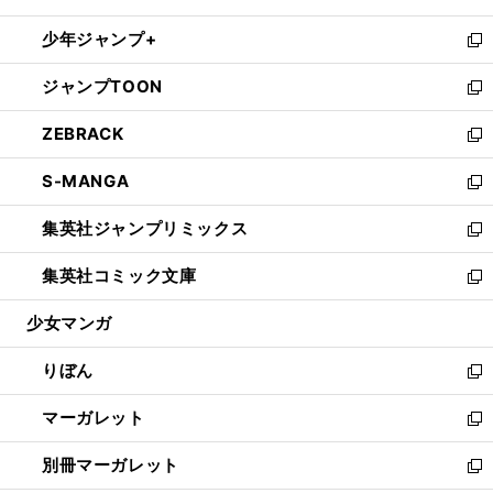
開
ウ
ン
ウ
し
少年ジャンプ+
く
で
ド
ィ
い
新
開
ウ
ン
ウ
し
ジャンプTOON
く
で
ド
ィ
い
新
開
ウ
ン
ウ
し
ZEBRACK
く
で
ド
ィ
い
新
開
ウ
ン
ウ
し
S-MANGA
く
で
ド
ィ
い
新
開
ウ
ン
ウ
し
集英社ジャンプリミックス
く
で
ド
ィ
い
新
開
ウ
ン
ウ
し
集英社コミック文庫
く
で
ド
ィ
い
新
開
ウ
ン
ウ
し
少女マンガ
く
で
ド
ィ
い
開
ウ
ン
ウ
りぼん
く
で
ド
ィ
新
開
ウ
ン
し
マーガレット
く
で
ド
い
新
開
ウ
ウ
し
別冊マーガレット
く
で
ィ
い
新
開
ン
ウ