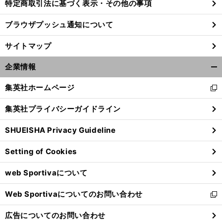
特定商取引法に基づく表示・その他の事項
ブラウザプッシュ通知について
サイトマップ
企業情報
開
く/
集英社ホームページ
新
閉
し
じ
集英社プライバシーガイドライン
い
る
ウ
SHUEISHA Privacy Guideline
ィ
ン
Setting of Cookies
ド
ウ
web Sportivaについて
で
開
Web Sportivaについてのお問い合わせ
く
新
し
広告についてのお問い合わせ
い