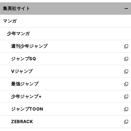
ウ
集英社サイト
ィ
開
ン
く/
マンガ
ド
閉
ウ
じ
少年マンガ
で
る
開
週刊少年ジャンプ
く
新
し
ジャンプSQ
い
新
ウ
し
Vジャンプ
ィ
い
新
ン
ウ
し
最強ジャンプ
ド
ィ
い
新
ウ
ン
ウ
し
少年ジャンプ+
で
ド
ィ
い
新
開
ウ
ン
ウ
し
ジャンプTOON
く
で
ド
ィ
い
新
開
ウ
ン
ウ
し
ZEBRACK
く
で
ド
ィ
い
新
開
ウ
ン
ウ
し