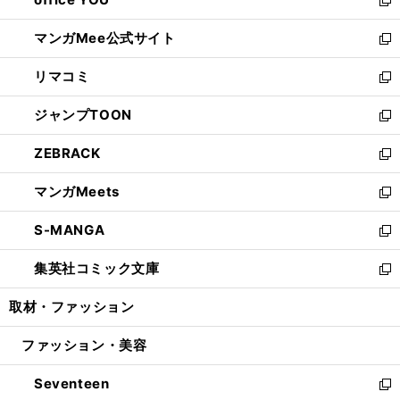
で
ィ
い
新
開
ン
ウ
し
マンガMee公式サイト
く
ド
ィ
い
新
ウ
ン
ウ
し
リマコミ
で
ド
ィ
い
新
開
ウ
ン
ウ
し
ジャンプTOON
く
で
ド
ィ
い
新
開
ウ
ン
ウ
し
ZEBRACK
く
で
ド
ィ
い
新
開
ウ
ン
ウ
し
マンガMeets
く
で
ド
ィ
い
新
開
ウ
ン
ウ
し
S-MANGA
く
で
ド
ィ
い
新
開
ウ
ン
ウ
し
集英社コミック文庫
く
で
ド
ィ
い
新
開
ウ
ン
ウ
し
取材・ファッション
く
で
ド
ィ
い
開
ウ
ン
ウ
ファッション・美容
く
で
ド
ィ
開
ウ
ン
Seventeen
く
で
ド
新