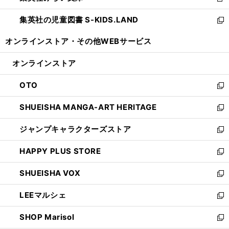
新
開
ウ
ン
し
集英社の児童図書 S-KIDS.LAND
く
で
ド
い
新
開
ウ
ウ
し
オンラインストア・
その他WEBサービス
く
で
ィ
い
開
ン
ウ
オンラインストア
く
ド
ィ
ウ
ン
OTO
で
ド
新
開
ウ
し
SHUEISHA MANGA-ART HERITAGE
く
で
い
新
開
ウ
し
ジャンプキャラクターズストア
く
ィ
い
新
ン
ウ
し
HAPPY PLUS STORE
ド
ィ
い
新
ウ
ン
ウ
し
SHUEISHA VOX
で
ド
ィ
い
新
開
ウ
ン
ウ
し
LEEマルシェ
く
で
ド
ィ
い
新
開
ウ
ン
ウ
し
SHOP Marisol
く
で
ド
ィ
い
新
開
ウ