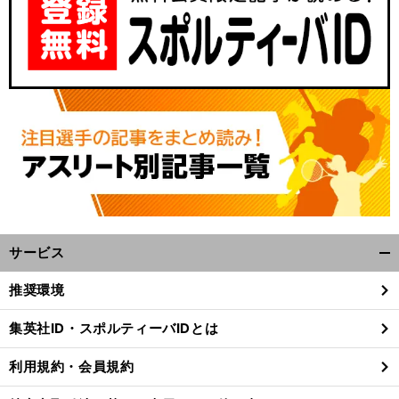
サービス
開
く/
推奨環境
閉
じ
集英社ID・スポルティーバIDとは
る
利用規約・会員規約