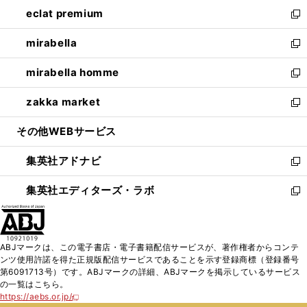
ン
ウ
し
eclat premium
く
で
ド
ィ
い
新
開
ウ
ン
ウ
し
mirabella
く
で
ド
ィ
い
新
開
ウ
ン
ウ
し
mirabella homme
く
で
ド
ィ
い
新
開
ウ
ン
ウ
し
zakka market
く
で
ド
ィ
い
新
開
ウ
ン
ウ
し
その他WEBサービス
く
で
ド
ィ
い
開
ウ
ン
ウ
集英社アドナビ
く
で
ド
ィ
新
開
ウ
ン
し
集英社エディターズ・ラボ
く
で
ド
い
新
開
ウ
ウ
し
く
で
ィ
い
開
ン
ウ
ABJマークは、この電子書店・電子書籍配信サービスが、著作権者からコンテ
く
ド
ィ
ンツ使用許諾を得た正規版配信サービスであることを示す登録商標（登録番号
ウ
ン
第6091713号）です。ABJマークの詳細、ABJマークを掲示しているサービス
で
ド
の一覧はこちら。
開
ウ
https://aebs.or.jp/
新