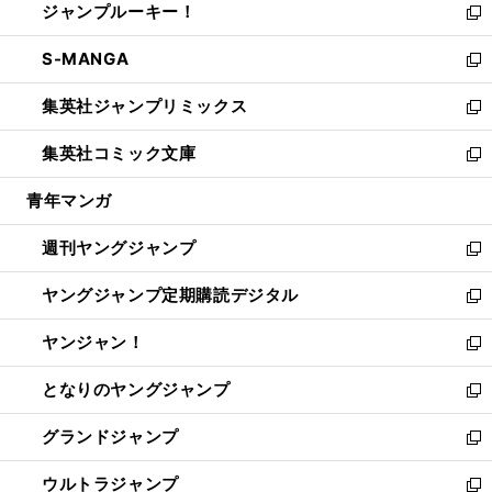
ジャンプルーキー！
く
で
ド
ィ
い
新
開
ウ
ン
ウ
し
S-MANGA
く
で
ド
ィ
い
新
開
ウ
ン
ウ
し
集英社ジャンプリミックス
く
で
ド
ィ
い
新
開
ウ
ン
ウ
し
集英社コミック文庫
く
で
ド
ィ
い
新
開
ウ
ン
ウ
し
青年マンガ
く
で
ド
ィ
い
開
ウ
ン
ウ
週刊ヤングジャンプ
く
で
ド
ィ
新
開
ウ
ン
し
ヤングジャンプ定期購読デジタル
く
で
ド
い
新
開
ウ
ウ
し
ヤンジャン！
く
で
ィ
い
新
開
ン
ウ
し
となりのヤングジャンプ
く
ド
ィ
い
新
ウ
ン
ウ
し
グランドジャンプ
で
ド
ィ
い
新
開
ウ
ン
ウ
し
ウルトラジャンプ
く
で
ド
ィ
い
新