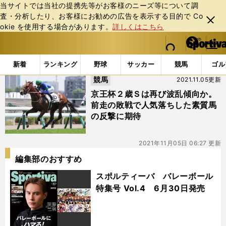
当サイトでは当社の提携先等がお客様のニーズ等について調
査・分析したり、お客様にお勧めの広告を表⽰する⽬的で Co
閉じ
okie を使⽤する場合があります。
詳しくはこちら
る
マイペ
web Sportiva (webスポルティーバ)
検索
メニュ
we
ー
「#キングエルメス」の最新ニュース・ 情報
b
ジ
新着
ランキング
野球
サッカー
競馬
ゴル
ス
競馬
2021.11.05更新
ポ
ル
京王杯２歳Ｓは再び波乱傾向か。
テ
前走の敗戦で人気落ちした素質馬
ィ
の反撃に期待
ー
バ
2021年11月05日 06:27 更新
編集部のおすすめ
スポルティーバ バレーボール
特集号 Vol.4 6月30日発売