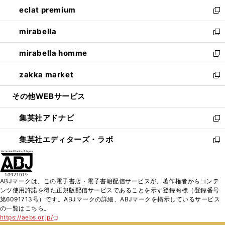
ン
ウ
し
eclat premium
く
で
ド
ィ
い
新
開
ウ
ン
ウ
し
mirabella
く
で
ド
ィ
い
新
開
ウ
ン
ウ
し
mirabella homme
く
で
ド
ィ
い
新
開
ウ
ン
ウ
し
zakka market
く
で
ド
ィ
い
新
開
ウ
ン
ウ
し
その他WEBサービス
く
で
ド
ィ
い
開
ウ
ン
ウ
集英社アドナビ
く
で
ド
ィ
新
開
ウ
ン
し
集英社エディターズ・ラボ
く
で
ド
い
新
開
ウ
ウ
し
く
で
ィ
い
開
ン
ウ
ABJマークは、この電子書店・電子書籍配信サービスが、著作権者からコンテ
く
ド
ィ
ンツ使用許諾を得た正規版配信サービスであることを示す登録商標（登録番号
ウ
ン
第6091713号）です。ABJマークの詳細、ABJマークを掲示しているサービス
で
ド
の一覧はこちら。
開
ウ
https://aebs.or.jp/
新