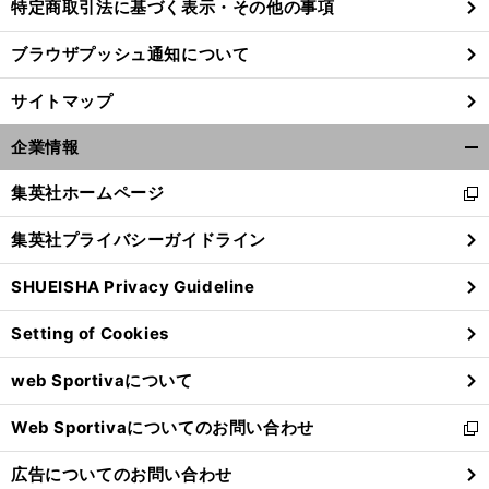
特定商取引法に基づく表示・その他の事項
ブラウザプッシュ通知について
サイトマップ
企業情報
開
く/
集英社ホームページ
新
閉
し
じ
集英社プライバシーガイドライン
い
る
ウ
SHUEISHA Privacy Guideline
ィ
ン
Setting of Cookies
ド
ウ
web Sportivaについて
で
開
Web Sportivaについてのお問い合わせ
く
新
し
広告についてのお問い合わせ
い