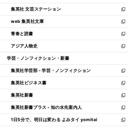
開
ウ
し
集英社 文芸ステーション
く
ィ
い
新
ン
ウ
し
web 集英社文庫
ド
ィ
い
新
ウ
ン
ウ
し
青春と読書
で
ド
ィ
い
新
開
ウ
ン
ウ
し
アジア人物史
く
で
ド
ィ
い
新
開
ウ
ン
ウ
し
学芸・ノンフィクション・新書
く
で
ド
ィ
い
開
ウ
ン
ウ
集英社学芸部 - 学芸・ノンフィクション
く
で
ド
ィ
新
開
ウ
ン
し
集英社ビジネス書
く
で
ド
い
新
開
ウ
ウ
し
集英社新書
く
で
ィ
い
新
開
ン
ウ
し
集英社新書プラス - 知の水先案内人
く
ド
ィ
い
新
ウ
ン
ウ
し
1日5分で、明日は変わる よみタイ yomitai
で
ド
ィ
い
新
開
ウ
ン
ウ
し