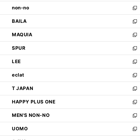
開
ウ
し
non-no
く
で
い
新
開
ウ
し
BAILA
く
ィ
い
新
ン
ウ
し
MAQUIA
ド
ィ
い
新
ウ
ン
ウ
し
SPUR
で
ド
ィ
い
新
開
ウ
ン
ウ
し
LEE
く
で
ド
ィ
い
新
開
ウ
ン
ウ
し
eclat
く
で
ド
ィ
い
新
開
ウ
ン
ウ
し
T JAPAN
く
で
ド
ィ
い
新
開
ウ
ン
ウ
し
HAPPY PLUS ONE
く
で
ド
ィ
い
新
開
ウ
ン
ウ
し
MEN'S NON-NO
く
で
ド
ィ
い
新
開
ウ
ン
ウ
し
UOMO
く
で
ド
ィ
い
新
開
ウ
ン
ウ
し