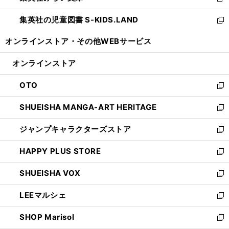
新
開
ウ
ン
し
集英社の児童図書 S-KIDS.LAND
く
で
ド
い
新
開
ウ
ウ
し
オンラインストア・
その他WEBサービス
く
で
ィ
い
開
ン
ウ
オンラインストア
く
ド
ィ
ウ
ン
OTO
で
ド
新
開
ウ
し
SHUEISHA MANGA-ART HERITAGE
く
で
い
新
開
ウ
し
ジャンプキャラクターズストア
く
ィ
い
新
ン
ウ
し
HAPPY PLUS STORE
ド
ィ
い
新
ウ
ン
ウ
し
SHUEISHA VOX
で
ド
ィ
い
新
開
ウ
ン
ウ
し
LEEマルシェ
く
で
ド
ィ
い
新
開
ウ
ン
ウ
し
SHOP Marisol
く
で
ド
ィ
い
新
開
ウ