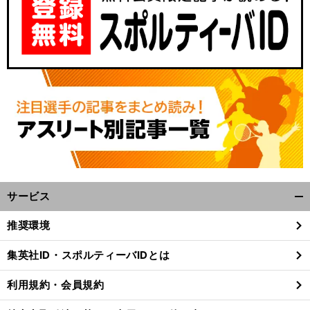
サービス
開
く/
推奨環境
閉
じ
集英社ID・スポルティーバIDとは
る
利用規約・会員規約