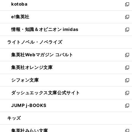
kotoba
く
で
ド
ィ
い
新
開
ウ
ン
ウ
し
e!集英社
く
で
ド
ィ
い
新
開
ウ
ン
ウ
し
情報・知識＆オピニオン imidas
く
で
ド
ィ
い
新
開
ウ
ン
ウ
し
ライトノベル・ノベライズ
く
で
ド
ィ
い
開
ウ
ン
ウ
集英社Webマガジン コバルト
く
で
ド
ィ
新
開
ウ
ン
し
集英社オレンジ文庫
く
で
ド
い
新
開
ウ
ウ
し
シフォン文庫
く
で
ィ
い
新
開
ン
ウ
し
ダッシュエックス文庫公式サイト
く
ド
ィ
い
新
ウ
ン
ウ
し
JUMP j-BOOKS
で
ド
ィ
い
新
開
ウ
ン
ウ
し
キッズ
く
で
ド
ィ
い
開
ウ
ン
ウ
集英社みらい文庫
く
で
ド
ィ