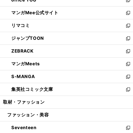
で
ィ
い
新
開
ン
ウ
し
マンガMee公式サイト
く
ド
ィ
い
新
ウ
ン
ウ
し
リマコミ
で
ド
ィ
い
新
開
ウ
ン
ウ
し
ジャンプTOON
く
で
ド
ィ
い
新
開
ウ
ン
ウ
し
ZEBRACK
く
で
ド
ィ
い
新
開
ウ
ン
ウ
し
マンガMeets
く
で
ド
ィ
い
新
開
ウ
ン
ウ
し
S-MANGA
く
で
ド
ィ
い
新
開
ウ
ン
ウ
し
集英社コミック文庫
く
で
ド
ィ
い
新
開
ウ
ン
ウ
し
取材・ファッション
く
で
ド
ィ
い
開
ウ
ン
ウ
ファッション・美容
く
で
ド
ィ
開
ウ
ン
Seventeen
く
で
ド
新