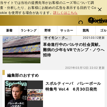
当サイトでは当社の提携先等がお客様のニーズ等について調
査・分析したり、お客様にお勧めの広告を表⽰する⽬的で Co
閉じ
okie を使⽤する場合があります。
詳しくはこちら
る
マイペ
web Sportiva (webスポルティーバ)
検索
メニュ
we
ー
「#カンプ・ノウ」の最新ニュース・ 情報
b
ジ
新着
ランキング
野球
サッカー
競馬
ゴル
ス
サイモン・クー
2021.03.12更新
ポ
ル
パー
革命進行中のバルサの社会貢献。
テ
難病の少年をVRでカンプ・ノウへ
ィ
招待
ー
バ
2021年03月12日 22:02 更新
編集部のおすすめ
スポルティーバ バレーボール
特集号 Vol.4 6月30日発売