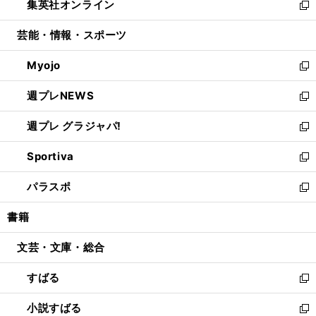
集英社オンライン
く
で
ド
ィ
い
新
開
ウ
ン
ウ
し
芸能・情報・スポーツ
く
で
ド
ィ
い
開
ウ
ン
ウ
Myojo
く
で
ド
ィ
新
開
ウ
ン
し
週プレNEWS
く
で
ド
い
新
開
ウ
ウ
し
週プレ グラジャパ!
く
で
ィ
い
新
開
ン
ウ
し
Sportiva
く
ド
ィ
い
新
ウ
ン
ウ
し
パラスポ
で
ド
ィ
い
新
開
ウ
ン
ウ
し
書籍
く
で
ド
ィ
い
開
ウ
ン
ウ
文芸・文庫・総合
く
で
ド
ィ
開
ウ
ン
すばる
く
で
ド
新
開
ウ
し
小説すばる
く
で
い
新