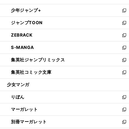
開
ウ
ン
ウ
し
少年ジャンプ+
く
で
ド
ィ
い
新
開
ウ
ン
ウ
し
ジャンプTOON
く
で
ド
ィ
い
新
開
ウ
ン
ウ
し
ZEBRACK
く
で
ド
ィ
い
新
開
ウ
ン
ウ
し
S-MANGA
く
で
ド
ィ
い
新
開
ウ
ン
ウ
し
集英社ジャンプリミックス
く
で
ド
ィ
い
新
開
ウ
ン
ウ
し
集英社コミック文庫
く
で
ド
ィ
い
新
開
ウ
ン
ウ
し
少女マンガ
く
で
ド
ィ
い
開
ウ
ン
ウ
りぼん
く
で
ド
ィ
新
開
ウ
ン
し
マーガレット
く
で
ド
い
新
開
ウ
ウ
し
別冊マーガレット
く
で
ィ
い
新
開
ン
ウ