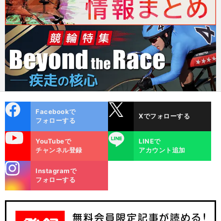
cebo
X
Facebookで
Xでフォローする
ok
フォローする
uTube
LINE
YouTubeで
LINEで
チャンネル登録
アカウント追加
stagra
Instagramで
m
フォローする