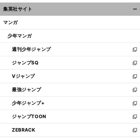
ウ
集英社サイト
ィ
開
ン
く/
マンガ
ド
閉
ウ
じ
少年マンガ
で
る
開
週刊少年ジャンプ
く
新
し
ジャンプSQ
い
新
ウ
し
Vジャンプ
ィ
い
新
ン
ウ
し
最強ジャンプ
ド
ィ
い
新
ウ
ン
ウ
し
少年ジャンプ+
で
ド
ィ
い
新
開
ウ
ン
ウ
し
ジャンプTOON
く
で
ド
ィ
い
新
開
ウ
ン
ウ
し
ZEBRACK
く
で
ド
ィ
い
新
開
ウ
ン
ウ
し