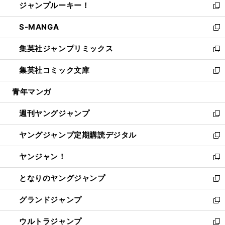
ジャンプルーキー！
く
で
ド
ィ
い
新
開
ウ
ン
ウ
し
S-MANGA
く
で
ド
ィ
い
新
開
ウ
ン
ウ
し
集英社ジャンプリミックス
く
で
ド
ィ
い
新
開
ウ
ン
ウ
し
集英社コミック文庫
く
で
ド
ィ
い
新
開
ウ
ン
ウ
し
青年マンガ
く
で
ド
ィ
い
開
ウ
ン
ウ
週刊ヤングジャンプ
く
で
ド
ィ
新
開
ウ
ン
し
ヤングジャンプ定期購読デジタル
く
で
ド
い
新
開
ウ
ウ
し
ヤンジャン！
く
で
ィ
い
新
開
ン
ウ
し
となりのヤングジャンプ
く
ド
ィ
い
新
ウ
ン
ウ
し
グランドジャンプ
で
ド
ィ
い
新
開
ウ
ン
ウ
し
ウルトラジャンプ
く
で
ド
ィ
い
新