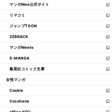
し
マンガMee公式サイト
く
ド
ィ
い
新
ウ
ン
ウ
し
リマコミ
で
ド
ィ
い
新
開
ウ
ン
ウ
し
ジャンプTOON
く
で
ド
ィ
い
新
開
ウ
ン
ウ
し
ZEBRACK
く
で
ド
ィ
い
新
開
ウ
ン
ウ
し
マンガMeets
く
で
ド
ィ
い
新
開
ウ
ン
ウ
し
S-MANGA
く
で
ド
ィ
い
新
開
ウ
ン
ウ
し
集英社コミック文庫
く
で
ド
ィ
い
新
開
ウ
ン
ウ
し
女性マンガ
く
で
ド
ィ
い
開
ウ
ン
ウ
Cookie
く
で
ド
ィ
新
開
ウ
ン
し
Cocohana
く
で
ド
い
新
開
ウ
ウ
し
office YOU
く