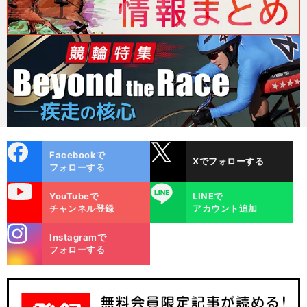
cebo
X
Facebookで
Xでフォローする
ok
フォローする
uTube
LINE
YouTubeで
LINEで
チャンネル登録
アカウント追加
stagra
Instagramで
m
フォローする