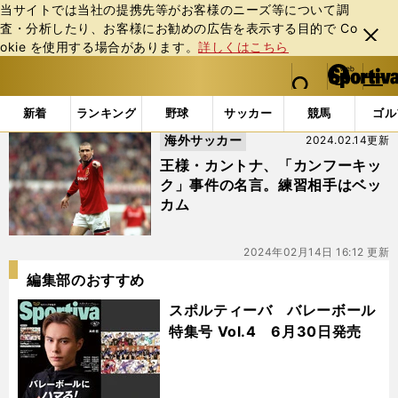
当サイトでは当社の提携先等がお客様のニーズ等について調
査・分析したり、お客様にお勧めの広告を表⽰する⽬的で Co
閉じ
okie を使⽤する場合があります。
詳しくはこちら
る
マイペ
web Sportiva (webスポルティーバ)
検索
メニュ
we
ー
「#カンフーキック」の最新ニュース・ 情報
b
ジ
新着
ランキング
野球
サッカー
競馬
ゴル
ス
海外サッカー
2024.02.14更新
ポ
ル
王様・カントナ、「カンフーキッ
テ
ク」事件の名言。練習相手はベッ
ィ
カム
ー
バ
2024年02月14日 16:12 更新
編集部のおすすめ
スポルティーバ バレーボール
特集号 Vol.4 6月30日発売