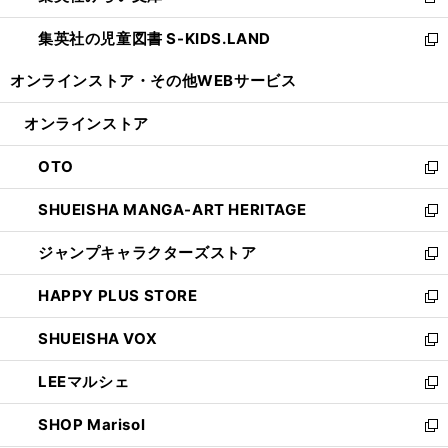
新
開
ウ
ン
し
集英社の児童図書 S-KIDS.LAND
く
で
ド
い
新
開
ウ
ウ
し
オンラインストア・
その他WEBサービス
く
で
ィ
い
開
ン
ウ
オンラインストア
く
ド
ィ
ウ
ン
OTO
で
ド
新
開
ウ
し
SHUEISHA MANGA-ART HERITAGE
く
で
い
新
開
ウ
し
ジャンプキャラクターズストア
く
ィ
い
新
ン
ウ
し
HAPPY PLUS STORE
ド
ィ
い
新
ウ
ン
ウ
し
SHUEISHA VOX
で
ド
ィ
い
新
開
ウ
ン
ウ
し
LEEマルシェ
く
で
ド
ィ
い
新
開
ウ
ン
ウ
し
SHOP Marisol
く
で
ド
ィ
い
新
開
ウ