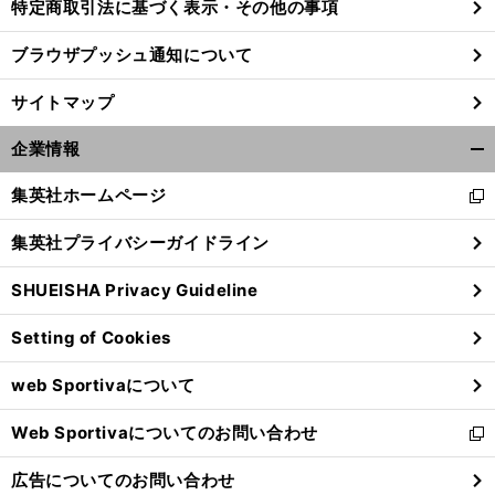
特定商取引法に基づく表示・その他の事項
ブラウザプッシュ通知について
サイトマップ
企業情報
開
く/
集英社ホームページ
新
閉
し
じ
集英社プライバシーガイドライン
い
る
ウ
SHUEISHA Privacy Guideline
ィ
ン
Setting of Cookies
ド
ウ
web Sportivaについて
で
開
Web Sportivaについてのお問い合わせ
く
新
し
広告についてのお問い合わせ
い