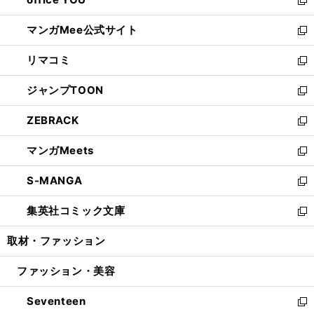
で
ィ
い
新
開
ン
ウ
し
マンガMee公式サイト
く
ド
ィ
い
新
ウ
ン
ウ
し
リマコミ
で
ド
ィ
い
新
開
ウ
ン
ウ
し
ジャンプTOON
く
で
ド
ィ
い
新
開
ウ
ン
ウ
し
ZEBRACK
く
で
ド
ィ
い
新
開
ウ
ン
ウ
し
マンガMeets
く
で
ド
ィ
い
新
開
ウ
ン
ウ
し
S-MANGA
く
で
ド
ィ
い
新
開
ウ
ン
ウ
し
集英社コミック文庫
く
で
ド
ィ
い
新
開
ウ
ン
ウ
し
取材・ファッション
く
で
ド
ィ
い
開
ウ
ン
ウ
ファッション・美容
く
で
ド
ィ
開
ウ
ン
Seventeen
く
で
ド
新