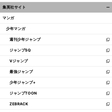
ウ
集英社サイト
ィ
開
ン
く/
マンガ
ド
閉
ウ
じ
少年マンガ
で
る
開
週刊少年ジャンプ
く
新
し
ジャンプSQ
い
新
ウ
し
Vジャンプ
ィ
い
新
ン
ウ
し
最強ジャンプ
ド
ィ
い
新
ウ
ン
ウ
し
少年ジャンプ+
で
ド
ィ
い
新
開
ウ
ン
ウ
し
ジャンプTOON
く
で
ド
ィ
い
新
開
ウ
ン
ウ
し
ZEBRACK
く
で
ド
ィ
い
新
開
ウ
ン
ウ
し