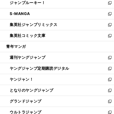
ジャンプルーキー！
く
で
ド
ィ
い
新
開
ウ
ン
ウ
し
S-MANGA
く
で
ド
ィ
い
新
開
ウ
ン
ウ
し
集英社ジャンプリミックス
く
で
ド
ィ
い
新
開
ウ
ン
ウ
し
集英社コミック文庫
く
で
ド
ィ
い
新
開
ウ
ン
ウ
し
青年マンガ
く
で
ド
ィ
い
開
ウ
ン
ウ
週刊ヤングジャンプ
く
で
ド
ィ
新
開
ウ
ン
し
ヤングジャンプ定期購読デジタル
く
で
ド
い
新
開
ウ
ウ
し
ヤンジャン！
く
で
ィ
い
新
開
ン
ウ
し
となりのヤングジャンプ
く
ド
ィ
い
新
ウ
ン
ウ
し
グランドジャンプ
で
ド
ィ
い
新
開
ウ
ン
ウ
し
ウルトラジャンプ
く
で
ド
ィ
い
新