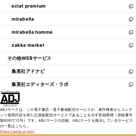
ン
ウ
し
eclat premium
く
で
ド
ィ
い
新
開
ウ
ン
ウ
し
mirabella
く
で
ド
ィ
い
新
開
ウ
ン
ウ
し
mirabella homme
く
で
ド
ィ
い
新
開
ウ
ン
ウ
し
zakka market
く
で
ド
ィ
い
新
開
ウ
ン
ウ
し
その他WEBサービス
く
で
ド
ィ
い
開
ウ
ン
ウ
集英社アドナビ
く
で
ド
ィ
新
開
ウ
ン
し
集英社エディターズ・ラボ
く
で
ド
い
新
開
ウ
ウ
し
く
で
ィ
い
開
ン
ウ
ABJマークは、この電子書店・電子書籍配信サービスが、著作権者からコンテ
く
ド
ィ
ンツ使用許諾を得た正規版配信サービスであることを示す登録商標（登録番号
ウ
ン
第6091713号）です。ABJマークの詳細、ABJマークを掲示しているサービス
で
ド
の一覧はこちら。
開
ウ
https://aebs.or.jp/
新