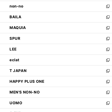
開
ウ
し
non-no
く
で
い
新
開
ウ
し
BAILA
く
ィ
い
新
ン
ウ
し
MAQUIA
ド
ィ
い
新
ウ
ン
ウ
し
SPUR
で
ド
ィ
い
新
開
ウ
ン
ウ
し
LEE
く
で
ド
ィ
い
新
開
ウ
ン
ウ
し
eclat
く
で
ド
ィ
い
新
開
ウ
ン
ウ
し
T JAPAN
く
で
ド
ィ
い
新
開
ウ
ン
ウ
し
HAPPY PLUS ONE
く
で
ド
ィ
い
新
開
ウ
ン
ウ
し
MEN'S NON-NO
く
で
ド
ィ
い
新
開
ウ
ン
ウ
し
UOMO
く
で
ド
ィ
い
新
開
ウ
ン
ウ
し