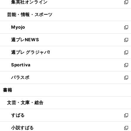
集英社オンライン
く
で
ド
ィ
い
新
開
ウ
ン
ウ
し
芸能・情報・スポーツ
く
で
ド
ィ
い
開
ウ
ン
ウ
Myojo
く
で
ド
ィ
新
開
ウ
ン
し
週プレNEWS
く
で
ド
い
新
開
ウ
ウ
し
週プレ グラジャパ!
く
で
ィ
い
新
開
ン
ウ
し
Sportiva
く
ド
ィ
い
新
ウ
ン
ウ
し
パラスポ
で
ド
ィ
い
新
開
ウ
ン
ウ
し
書籍
く
で
ド
ィ
い
開
ウ
ン
ウ
文芸・文庫・総合
く
で
ド
ィ
開
ウ
ン
すばる
く
で
ド
新
開
ウ
し
小説すばる
く
で
い
新