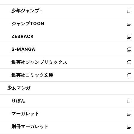
開
ウ
ン
ウ
し
少年ジャンプ+
く
で
ド
ィ
い
新
開
ウ
ン
ウ
し
ジャンプTOON
く
で
ド
ィ
い
新
開
ウ
ン
ウ
し
ZEBRACK
く
で
ド
ィ
い
新
開
ウ
ン
ウ
し
S-MANGA
く
で
ド
ィ
い
新
開
ウ
ン
ウ
し
集英社ジャンプリミックス
く
で
ド
ィ
い
新
開
ウ
ン
ウ
し
集英社コミック文庫
く
で
ド
ィ
い
新
開
ウ
ン
ウ
し
少女マンガ
く
で
ド
ィ
い
開
ウ
ン
ウ
りぼん
く
で
ド
ィ
新
開
ウ
ン
し
マーガレット
く
で
ド
い
新
開
ウ
ウ
し
別冊マーガレット
く
で
ィ
い
新
開
ン
ウ