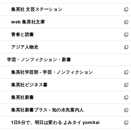
開
ウ
し
集英社 文芸ステーション
く
ィ
い
新
ン
ウ
し
web 集英社文庫
ド
ィ
い
新
ウ
ン
ウ
し
青春と読書
で
ド
ィ
い
新
開
ウ
ン
ウ
し
アジア人物史
く
で
ド
ィ
い
新
開
ウ
ン
ウ
し
学芸・ノンフィクション・新書
く
で
ド
ィ
い
開
ウ
ン
ウ
集英社学芸部 - 学芸・ノンフィクション
く
で
ド
ィ
新
開
ウ
ン
し
集英社ビジネス書
く
で
ド
い
新
開
ウ
ウ
し
集英社新書
く
で
ィ
い
新
開
ン
ウ
し
集英社新書プラス - 知の水先案内人
く
ド
ィ
い
新
ウ
ン
ウ
し
1日5分で、明日は変わる よみタイ yomitai
で
ド
ィ
い
新
開
ウ
ン
ウ
し