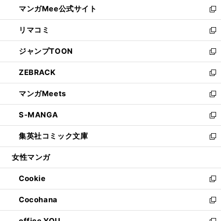
し
マンガMee公式サイト
く
ド
ィ
い
新
ウ
ン
ウ
し
リマコミ
で
ド
ィ
い
新
開
ウ
ン
ウ
し
ジャンプTOON
く
で
ド
ィ
い
新
開
ウ
ン
ウ
し
ZEBRACK
く
で
ド
ィ
い
新
開
ウ
ン
ウ
し
マンガMeets
く
で
ド
ィ
い
新
開
ウ
ン
ウ
し
S-MANGA
く
で
ド
ィ
い
新
開
ウ
ン
ウ
し
集英社コミック文庫
く
で
ド
ィ
い
新
開
ウ
ン
ウ
し
女性マンガ
く
で
ド
ィ
い
開
ウ
ン
ウ
Cookie
く
で
ド
ィ
新
開
ウ
ン
し
Cocohana
く
で
ド
い
新
開
ウ
ウ
し
office YOU
く