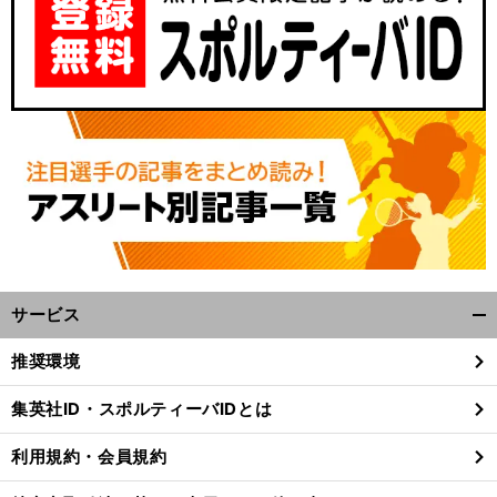
サービス
開
く/
推奨環境
閉
じ
集英社ID・スポルティーバIDとは
る
利用規約・会員規約