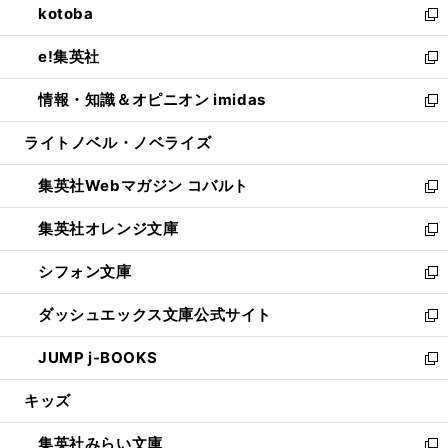
kotoba
く
で
ド
ィ
い
新
開
ウ
ン
ウ
し
e!集英社
く
で
ド
ィ
い
新
開
ウ
ン
ウ
し
情報・知識＆オピニオン imidas
く
で
ド
ィ
い
新
開
ウ
ン
ウ
し
ライトノベル・ノベライズ
く
で
ド
ィ
い
開
ウ
ン
ウ
集英社Webマガジン コバルト
く
で
ド
ィ
新
開
ウ
ン
し
集英社オレンジ文庫
く
で
ド
い
新
開
ウ
ウ
し
シフォン文庫
く
で
ィ
い
新
開
ン
ウ
し
ダッシュエックス文庫公式サイト
く
ド
ィ
い
新
ウ
ン
ウ
し
JUMP j-BOOKS
で
ド
ィ
い
新
開
ウ
ン
ウ
し
キッズ
く
で
ド
ィ
い
開
ウ
ン
ウ
集英社みらい文庫
く
で
ド
ィ