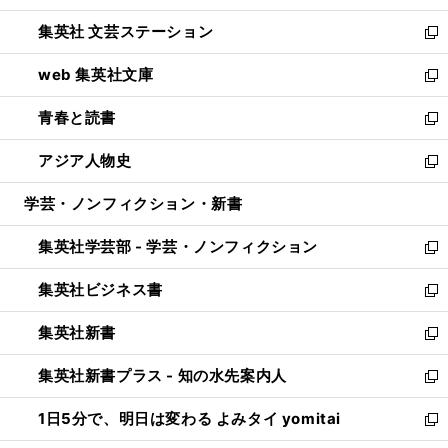
開
ウ
し
集英社 文芸ステーション
く
ィ
い
新
ン
ウ
し
web 集英社文庫
ド
ィ
い
新
ウ
ン
ウ
し
青春と読書
で
ド
ィ
い
新
開
ウ
ン
ウ
し
アジア人物史
く
で
ド
ィ
い
新
開
ウ
ン
ウ
し
学芸・ノンフィクション・新書
く
で
ド
ィ
い
開
ウ
ン
ウ
集英社学芸部 - 学芸・ノンフィクション
く
で
ド
ィ
新
開
ウ
ン
し
集英社ビジネス書
く
で
ド
い
新
開
ウ
ウ
し
集英社新書
く
で
ィ
い
新
開
ン
ウ
し
集英社新書プラス - 知の水先案内人
く
ド
ィ
い
新
ウ
ン
ウ
し
1日5分で、明日は変わる よみタイ yomitai
で
ド
ィ
い
新
開
ウ
ン
ウ
し