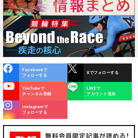
cebo
X
Facebookで
Xでフォローする
ok
フォローする
uTube
LINE
YouTubeで
LINEで
チャンネル登録
アカウント追加
stagra
Instagramで
m
フォローする