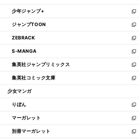
開
ウ
ン
ウ
し
少年ジャンプ+
く
で
ド
ィ
い
新
開
ウ
ン
ウ
し
ジャンプTOON
く
で
ド
ィ
い
新
開
ウ
ン
ウ
し
ZEBRACK
く
で
ド
ィ
い
新
開
ウ
ン
ウ
し
S-MANGA
く
で
ド
ィ
い
新
開
ウ
ン
ウ
し
集英社ジャンプリミックス
く
で
ド
ィ
い
新
開
ウ
ン
ウ
し
集英社コミック文庫
く
で
ド
ィ
い
新
開
ウ
ン
ウ
し
少女マンガ
く
で
ド
ィ
い
開
ウ
ン
ウ
りぼん
く
で
ド
ィ
新
開
ウ
ン
し
マーガレット
く
で
ド
い
新
開
ウ
ウ
し
別冊マーガレット
く
で
ィ
い
新
開
ン
ウ