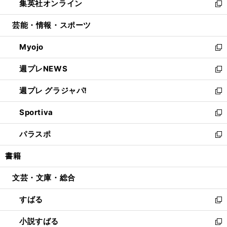
集英社オンライン
く
で
ド
ィ
い
新
開
ウ
ン
ウ
し
芸能・情報・スポーツ
く
で
ド
ィ
い
開
ウ
ン
ウ
Myojo
く
で
ド
ィ
新
開
ウ
ン
し
週プレNEWS
く
で
ド
い
新
開
ウ
ウ
し
週プレ グラジャパ!
く
で
ィ
い
新
開
ン
ウ
し
Sportiva
く
ド
ィ
い
新
ウ
ン
ウ
し
パラスポ
で
ド
ィ
い
新
開
ウ
ン
ウ
し
書籍
く
で
ド
ィ
い
開
ウ
ン
ウ
文芸・文庫・総合
く
で
ド
ィ
開
ウ
ン
すばる
く
で
ド
新
開
ウ
し
小説すばる
く
で
い
新