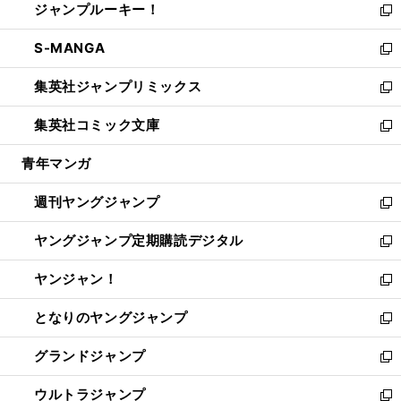
ジャンプルーキー！
く
で
ド
ィ
い
新
開
ウ
ン
ウ
し
S-MANGA
く
で
ド
ィ
い
新
開
ウ
ン
ウ
し
集英社ジャンプリミックス
く
で
ド
ィ
い
新
開
ウ
ン
ウ
し
集英社コミック文庫
く
で
ド
ィ
い
新
開
ウ
ン
ウ
し
青年マンガ
く
で
ド
ィ
い
開
ウ
ン
ウ
週刊ヤングジャンプ
く
で
ド
ィ
新
開
ウ
ン
し
ヤングジャンプ定期購読デジタル
く
で
ド
い
新
開
ウ
ウ
し
ヤンジャン！
く
で
ィ
い
新
開
ン
ウ
し
となりのヤングジャンプ
く
ド
ィ
い
新
ウ
ン
ウ
し
グランドジャンプ
で
ド
ィ
い
新
開
ウ
ン
ウ
し
ウルトラジャンプ
く
で
ド
ィ
い
新