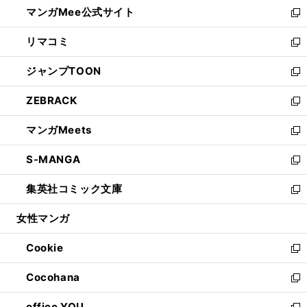
し
マンガMee公式サイト
く
ド
ィ
い
新
ウ
ン
ウ
し
リマコミ
で
ド
ィ
い
新
開
ウ
ン
ウ
し
ジャンプTOON
く
で
ド
ィ
い
新
開
ウ
ン
ウ
し
ZEBRACK
く
で
ド
ィ
い
新
開
ウ
ン
ウ
し
マンガMeets
く
で
ド
ィ
い
新
開
ウ
ン
ウ
し
S-MANGA
く
で
ド
ィ
い
新
開
ウ
ン
ウ
し
集英社コミック文庫
く
で
ド
ィ
い
新
開
ウ
ン
ウ
し
女性マンガ
く
で
ド
ィ
い
開
ウ
ン
ウ
Cookie
く
で
ド
ィ
新
開
ウ
ン
し
Cocohana
く
で
ド
い
新
開
ウ
ウ
し
office YOU
く