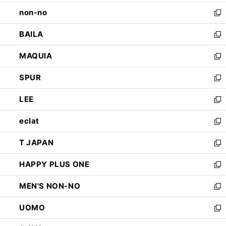
開
ウ
し
non-no
く
で
い
新
開
ウ
し
BAILA
く
ィ
い
新
ン
ウ
し
MAQUIA
ド
ィ
い
新
ウ
ン
ウ
し
SPUR
で
ド
ィ
い
新
開
ウ
ン
ウ
し
LEE
く
で
ド
ィ
い
新
開
ウ
ン
ウ
し
eclat
く
で
ド
ィ
い
新
開
ウ
ン
ウ
し
T JAPAN
く
で
ド
ィ
い
新
開
ウ
ン
ウ
し
HAPPY PLUS ONE
く
で
ド
ィ
い
新
開
ウ
ン
ウ
し
MEN'S NON-NO
く
で
ド
ィ
い
新
開
ウ
ン
ウ
し
UOMO
く
で
ド
ィ
い
新
開
ウ
ン
ウ
し