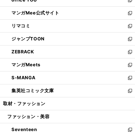
で
ィ
い
新
開
ン
ウ
し
マンガMee公式サイト
く
ド
ィ
い
新
ウ
ン
ウ
し
リマコミ
で
ド
ィ
い
新
開
ウ
ン
ウ
し
ジャンプTOON
く
で
ド
ィ
い
新
開
ウ
ン
ウ
し
ZEBRACK
く
で
ド
ィ
い
新
開
ウ
ン
ウ
し
マンガMeets
く
で
ド
ィ
い
新
開
ウ
ン
ウ
し
S-MANGA
く
で
ド
ィ
い
新
開
ウ
ン
ウ
し
集英社コミック文庫
く
で
ド
ィ
い
新
開
ウ
ン
ウ
し
取材・ファッション
く
で
ド
ィ
い
開
ウ
ン
ウ
ファッション・美容
く
で
ド
ィ
開
ウ
ン
Seventeen
く
で
ド
新