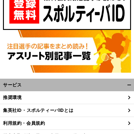
サービス
開
く/
推奨環境
閉
じ
集英社ID・スポルティーバIDとは
る
利用規約・会員規約