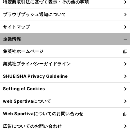
特定商取引法に基づく表示・その他の事項
ブラウザプッシュ通知について
サイトマップ
企業情報
開
く/
集英社ホームページ
新
閉
し
じ
集英社プライバシーガイドライン
い
る
ウ
SHUEISHA Privacy Guideline
ィ
ン
Setting of Cookies
ド
ウ
web Sportivaについて
で
開
Web Sportivaについてのお問い合わせ
く
新
し
広告についてのお問い合わせ
い