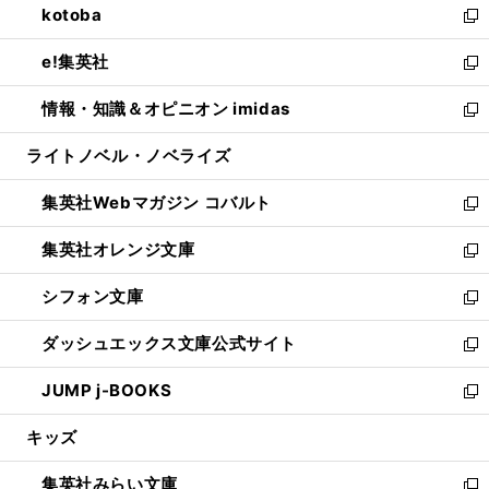
kotoba
く
で
ド
ィ
い
新
開
ウ
ン
ウ
し
e!集英社
く
で
ド
ィ
い
新
開
ウ
ン
ウ
し
情報・知識＆オピニオン imidas
く
で
ド
ィ
い
新
開
ウ
ン
ウ
し
ライトノベル・ノベライズ
く
で
ド
ィ
い
開
ウ
ン
ウ
集英社Webマガジン コバルト
く
で
ド
ィ
新
開
ウ
ン
し
集英社オレンジ文庫
く
で
ド
い
新
開
ウ
ウ
し
シフォン文庫
く
で
ィ
い
新
開
ン
ウ
し
ダッシュエックス文庫公式サイト
く
ド
ィ
い
新
ウ
ン
ウ
し
JUMP j-BOOKS
で
ド
ィ
い
新
開
ウ
ン
ウ
し
キッズ
く
で
ド
ィ
い
開
ウ
ン
ウ
集英社みらい文庫
く
で
ド
ィ