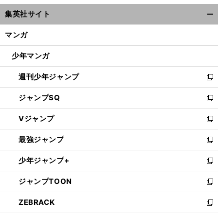
ウ
集英社サイト
ィ
開
ン
く/
マンガ
ド
閉
ウ
じ
少年マンガ
で
る
開
週刊少年ジャンプ
く
新
し
ジャンプSQ
い
新
ウ
し
Vジャンプ
ィ
い
新
ン
ウ
し
最強ジャンプ
ド
ィ
い
新
ウ
ン
ウ
し
少年ジャンプ+
で
ド
ィ
い
新
開
ウ
ン
ウ
し
ジャンプTOON
く
で
ド
ィ
い
新
開
ウ
ン
ウ
し
ZEBRACK
く
で
ド
ィ
い
新
開
ウ
ン
ウ
し