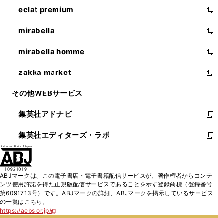
ン
ウ
し
eclat premium
く
で
ド
ィ
い
新
開
ウ
ン
ウ
し
mirabella
く
で
ド
ィ
い
新
開
ウ
ン
ウ
し
mirabella homme
く
で
ド
ィ
い
新
開
ウ
ン
ウ
し
zakka market
く
で
ド
ィ
い
新
開
ウ
ン
ウ
し
その他WEBサービス
く
で
ド
ィ
い
開
ウ
ン
ウ
集英社アドナビ
く
で
ド
ィ
新
開
ウ
ン
し
集英社エディターズ・ラボ
く
で
ド
い
新
開
ウ
ウ
し
く
で
ィ
い
開
ン
ウ
ABJマークは、この電子書店・電子書籍配信サービスが、著作権者からコンテ
く
ド
ィ
ンツ使用許諾を得た正規版配信サービスであることを示す登録商標（登録番号
ウ
ン
第6091713号）です。ABJマークの詳細、ABJマークを掲示しているサービス
で
ド
の一覧はこちら。
開
ウ
https://aebs.or.jp/
新