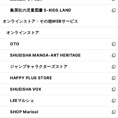
新
開
ウ
ン
し
集英社の児童図書 S-KIDS.LAND
く
で
ド
い
新
開
ウ
ウ
し
オンラインストア・
その他WEBサービス
く
で
ィ
い
開
ン
ウ
オンラインストア
く
ド
ィ
ウ
ン
OTO
で
ド
新
開
ウ
し
SHUEISHA MANGA-ART HERITAGE
く
で
い
新
開
ウ
し
ジャンプキャラクターズストア
く
ィ
い
新
ン
ウ
し
HAPPY PLUS STORE
ド
ィ
い
新
ウ
ン
ウ
し
SHUEISHA VOX
で
ド
ィ
い
新
開
ウ
ン
ウ
し
LEEマルシェ
く
で
ド
ィ
い
新
開
ウ
ン
ウ
し
SHOP Marisol
く
で
ド
ィ
い
新
開
ウ