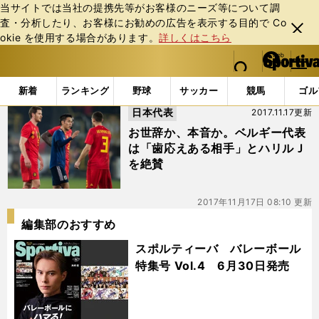
当サイトでは当社の提携先等がお客様のニーズ等について調
査・分析したり、お客様にお勧めの広告を表⽰する⽬的で Co
閉じ
okie を使⽤する場合があります。
詳しくはこちら
る
マイペ
web Sportiva (webスポルティーバ)
検索
メニュ
we
ー
「#カバセレ」の最新ニュース・ 情報
b
ジ
新着
ランキング
野球
サッカー
競馬
ゴル
ス
日本代表
2017.11.17更新
ポ
ル
お世辞か、本音か。ベルギー代表
テ
は「歯応えある相手」とハリルＪ
ィ
を絶賛
ー
バ
2017年11月17日 08:10 更新
編集部のおすすめ
スポルティーバ バレーボール
特集号 Vol.4 6月30日発売