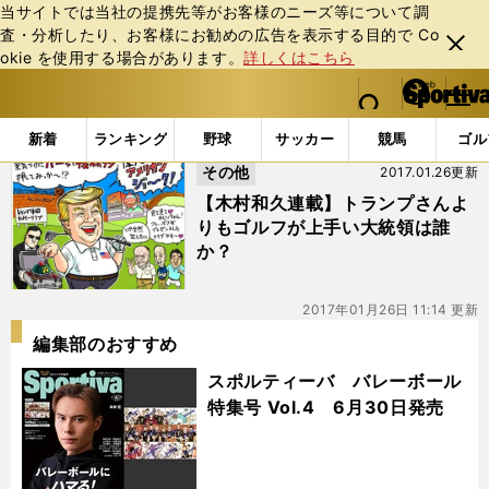
当サイトでは当社の提携先等がお客様のニーズ等について調
査・分析したり、お客様にお勧めの広告を表⽰する⽬的で Co
閉じ
okie を使⽤する場合があります。
詳しくはこちら
る
マイペ
web Sportiva (webスポルティーバ)
検索
メニュ
we
ー
「#オバマ」の最新ニュース・ 情報
b
ジ
新着
ランキング
野球
サッカー
競馬
ゴル
ス
その他
2017.01.26更新
ポ
ル
【木村和久連載】トランプさんよ
テ
りもゴルフが上手い大統領は誰
ィ
か？
ー
バ
2017年01月26日 11:14 更新
編集部のおすすめ
スポルティーバ バレーボール
特集号 Vol.4 6月30日発売