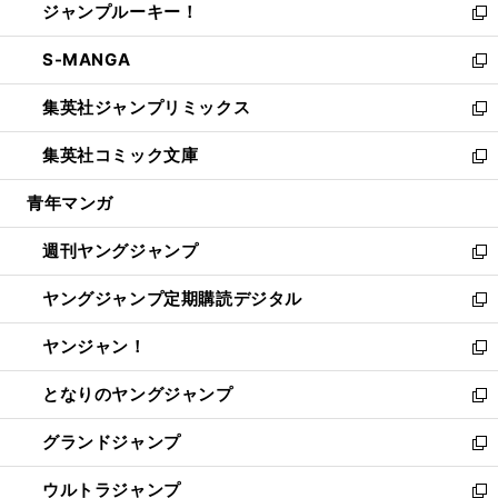
ジャンプルーキー！
く
で
ド
ィ
い
新
開
ウ
ン
ウ
し
S-MANGA
く
で
ド
ィ
い
新
開
ウ
ン
ウ
し
集英社ジャンプリミックス
く
で
ド
ィ
い
新
開
ウ
ン
ウ
し
集英社コミック文庫
く
で
ド
ィ
い
新
開
ウ
ン
ウ
し
青年マンガ
く
で
ド
ィ
い
開
ウ
ン
ウ
週刊ヤングジャンプ
く
で
ド
ィ
新
開
ウ
ン
し
ヤングジャンプ定期購読デジタル
く
で
ド
い
新
開
ウ
ウ
し
ヤンジャン！
く
で
ィ
い
新
開
ン
ウ
し
となりのヤングジャンプ
く
ド
ィ
い
新
ウ
ン
ウ
し
グランドジャンプ
で
ド
ィ
い
新
開
ウ
ン
ウ
し
ウルトラジャンプ
く
で
ド
ィ
い
新