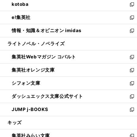
kotoba
く
で
ド
ィ
い
新
開
ウ
ン
ウ
し
e!集英社
く
で
ド
ィ
い
新
開
ウ
ン
ウ
し
情報・知識＆オピニオン imidas
く
で
ド
ィ
い
新
開
ウ
ン
ウ
し
ライトノベル・ノベライズ
く
で
ド
ィ
い
開
ウ
ン
ウ
集英社Webマガジン コバルト
く
で
ド
ィ
新
開
ウ
ン
し
集英社オレンジ文庫
く
で
ド
い
新
開
ウ
ウ
し
シフォン文庫
く
で
ィ
い
新
開
ン
ウ
し
ダッシュエックス文庫公式サイト
く
ド
ィ
い
新
ウ
ン
ウ
し
JUMP j-BOOKS
で
ド
ィ
い
新
開
ウ
ン
ウ
し
キッズ
く
で
ド
ィ
い
開
ウ
ン
ウ
集英社みらい文庫
く
で
ド
ィ