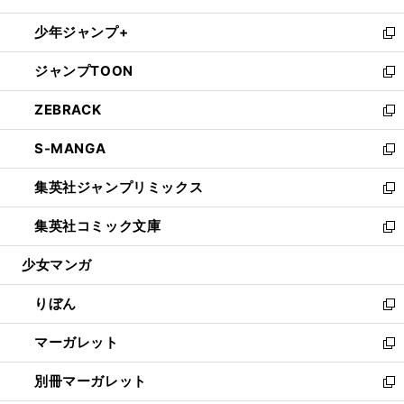
開
ウ
ン
ウ
し
少年ジャンプ+
く
で
ド
ィ
い
新
開
ウ
ン
ウ
し
ジャンプTOON
く
で
ド
ィ
い
新
開
ウ
ン
ウ
し
ZEBRACK
く
で
ド
ィ
い
新
開
ウ
ン
ウ
し
S-MANGA
く
で
ド
ィ
い
新
開
ウ
ン
ウ
し
集英社ジャンプリミックス
く
で
ド
ィ
い
新
開
ウ
ン
ウ
し
集英社コミック文庫
く
で
ド
ィ
い
新
開
ウ
ン
ウ
し
少女マンガ
く
で
ド
ィ
い
開
ウ
ン
ウ
りぼん
く
で
ド
ィ
新
開
ウ
ン
し
マーガレット
く
で
ド
い
新
開
ウ
ウ
し
別冊マーガレット
く
で
ィ
い
新
開
ン
ウ