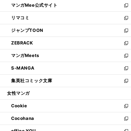
し
マンガMee公式サイト
く
ド
ィ
い
新
ウ
ン
ウ
し
リマコミ
で
ド
ィ
い
新
開
ウ
ン
ウ
し
ジャンプTOON
く
で
ド
ィ
い
新
開
ウ
ン
ウ
し
ZEBRACK
く
で
ド
ィ
い
新
開
ウ
ン
ウ
し
マンガMeets
く
で
ド
ィ
い
新
開
ウ
ン
ウ
し
S-MANGA
く
で
ド
ィ
い
新
開
ウ
ン
ウ
し
集英社コミック文庫
く
で
ド
ィ
い
新
開
ウ
ン
ウ
し
女性マンガ
く
で
ド
ィ
い
開
ウ
ン
ウ
Cookie
く
で
ド
ィ
新
開
ウ
ン
し
Cocohana
く
で
ド
い
新
開
ウ
ウ
し
office YOU
く