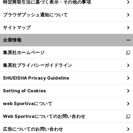
特定商取引法に基づく表示・その他の事項
ブラウザプッシュ通知について
サイトマップ
企業情報
開
く/
集英社ホームページ
新
閉
し
じ
集英社プライバシーガイドライン
い
る
ウ
SHUEISHA Privacy Guideline
ィ
ン
Setting of Cookies
ド
ウ
web Sportivaについて
で
開
Web Sportivaについてのお問い合わせ
く
新
し
広告についてのお問い合わせ
い