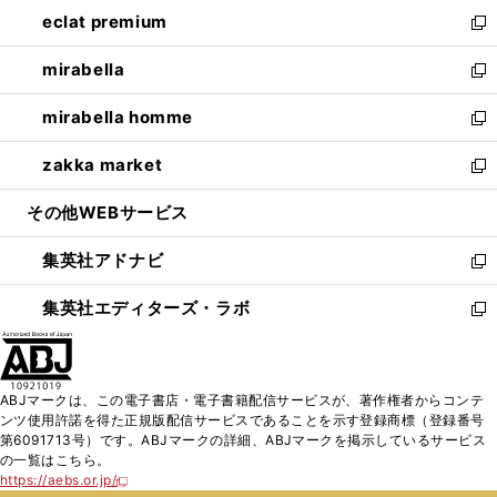
ン
ウ
し
eclat premium
く
で
ド
ィ
い
新
開
ウ
ン
ウ
し
mirabella
く
で
ド
ィ
い
新
開
ウ
ン
ウ
し
mirabella homme
く
で
ド
ィ
い
新
開
ウ
ン
ウ
し
zakka market
く
で
ド
ィ
い
新
開
ウ
ン
ウ
し
その他WEBサービス
く
で
ド
ィ
い
開
ウ
ン
ウ
集英社アドナビ
く
で
ド
ィ
新
開
ウ
ン
し
集英社エディターズ・ラボ
く
で
ド
い
新
開
ウ
ウ
し
く
で
ィ
い
開
ン
ウ
ABJマークは、この電子書店・電子書籍配信サービスが、著作権者からコンテ
く
ド
ィ
ンツ使用許諾を得た正規版配信サービスであることを示す登録商標（登録番号
ウ
ン
第6091713号）です。ABJマークの詳細、ABJマークを掲示しているサービス
で
ド
の一覧はこちら。
開
ウ
https://aebs.or.jp/
新