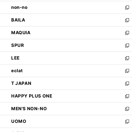
開
ウ
し
non-no
く
で
い
新
開
ウ
し
BAILA
く
ィ
い
新
ン
ウ
し
MAQUIA
ド
ィ
い
新
ウ
ン
ウ
し
SPUR
で
ド
ィ
い
新
開
ウ
ン
ウ
し
LEE
く
で
ド
ィ
い
新
開
ウ
ン
ウ
し
eclat
く
で
ド
ィ
い
新
開
ウ
ン
ウ
し
T JAPAN
く
で
ド
ィ
い
新
開
ウ
ン
ウ
し
HAPPY PLUS ONE
く
で
ド
ィ
い
新
開
ウ
ン
ウ
し
MEN'S NON-NO
く
で
ド
ィ
い
新
開
ウ
ン
ウ
し
UOMO
く
で
ド
ィ
い
新
開
ウ
ン
ウ
し