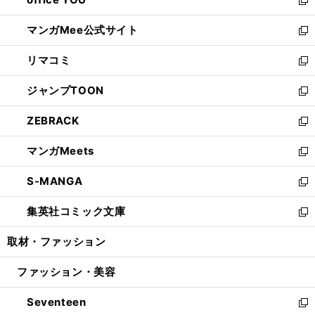
で
ィ
い
新
開
ン
ウ
し
マンガMee公式サイト
く
ド
ィ
い
新
ウ
ン
ウ
し
リマコミ
で
ド
ィ
い
新
開
ウ
ン
ウ
し
ジャンプTOON
く
で
ド
ィ
い
新
開
ウ
ン
ウ
し
ZEBRACK
く
で
ド
ィ
い
新
開
ウ
ン
ウ
し
マンガMeets
く
で
ド
ィ
い
新
開
ウ
ン
ウ
し
S-MANGA
く
で
ド
ィ
い
新
開
ウ
ン
ウ
し
集英社コミック文庫
く
で
ド
ィ
い
新
開
ウ
ン
ウ
し
取材・ファッション
く
で
ド
ィ
い
開
ウ
ン
ウ
ファッション・美容
く
で
ド
ィ
開
ウ
ン
Seventeen
く
で
ド
新