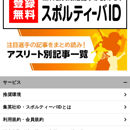
サービス
開
く/
推奨環境
閉
じ
集英社ID・スポルティーバIDとは
る
利用規約・会員規約