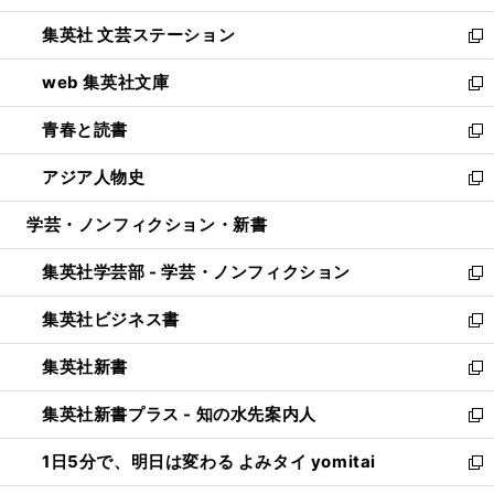
開
ウ
し
集英社 文芸ステーション
く
ィ
い
新
ン
ウ
し
web 集英社文庫
ド
ィ
い
新
ウ
ン
ウ
し
青春と読書
で
ド
ィ
い
新
開
ウ
ン
ウ
し
アジア人物史
く
で
ド
ィ
い
新
開
ウ
ン
ウ
し
学芸・ノンフィクション・新書
く
で
ド
ィ
い
開
ウ
ン
ウ
集英社学芸部 - 学芸・ノンフィクション
く
で
ド
ィ
新
開
ウ
ン
し
集英社ビジネス書
く
で
ド
い
新
開
ウ
ウ
し
集英社新書
く
で
ィ
い
新
開
ン
ウ
し
集英社新書プラス - 知の水先案内人
く
ド
ィ
い
新
ウ
ン
ウ
し
1日5分で、明日は変わる よみタイ yomitai
で
ド
ィ
い
新
開
ウ
ン
ウ
し