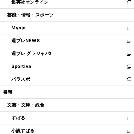
集英社オンライン
く
で
ド
ィ
い
新
開
ウ
ン
ウ
し
芸能・情報・スポーツ
く
で
ド
ィ
い
開
ウ
ン
ウ
Myojo
く
で
ド
ィ
新
開
ウ
ン
し
週プレNEWS
く
で
ド
い
新
開
ウ
ウ
し
週プレ グラジャパ!
く
で
ィ
い
新
開
ン
ウ
し
Sportiva
く
ド
ィ
い
新
ウ
ン
ウ
し
パラスポ
で
ド
ィ
い
新
開
ウ
ン
ウ
し
書籍
く
で
ド
ィ
い
開
ウ
ン
ウ
文芸・文庫・総合
く
で
ド
ィ
開
ウ
ン
すばる
く
で
ド
新
開
ウ
し
小説すばる
く
で
い
新