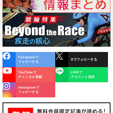
cebo
X
Facebookで
Xでフォローする
ok
フォローする
uTube
LINE
YouTubeで
LINEで
チャンネル登録
アカウント追加
stagra
Instagramで
m
フォローする