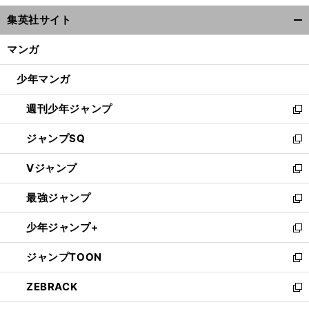
ウ
集英社サイト
ィ
開
ン
く/
マンガ
ド
閉
ウ
じ
少年マンガ
で
る
開
週刊少年ジャンプ
く
新
し
ジャンプSQ
い
新
ウ
し
Vジャンプ
ィ
い
新
ン
ウ
し
最強ジャンプ
ド
ィ
い
新
ウ
ン
ウ
し
少年ジャンプ+
で
ド
ィ
い
新
開
ウ
ン
ウ
し
ジャンプTOON
く
で
ド
ィ
い
新
開
ウ
ン
ウ
し
ZEBRACK
く
で
ド
ィ
い
新
開
ウ
ン
ウ
し