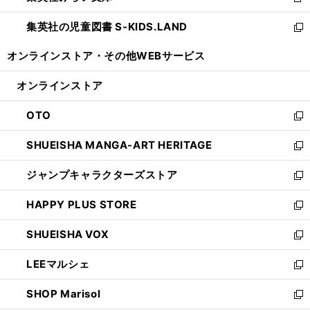
新
開
ウ
ン
し
集英社の児童図書 S-KIDS.LAND
く
で
ド
い
新
開
ウ
ウ
し
オンラインストア・
その他WEBサービス
く
で
ィ
い
開
ン
ウ
オンラインストア
く
ド
ィ
ウ
ン
OTO
で
ド
新
開
ウ
し
SHUEISHA MANGA-ART HERITAGE
く
で
い
新
開
ウ
し
ジャンプキャラクターズストア
く
ィ
い
新
ン
ウ
し
HAPPY PLUS STORE
ド
ィ
い
新
ウ
ン
ウ
し
SHUEISHA VOX
で
ド
ィ
い
新
開
ウ
ン
ウ
し
LEEマルシェ
く
で
ド
ィ
い
新
開
ウ
ン
ウ
し
SHOP Marisol
く
で
ド
ィ
い
新
開
ウ