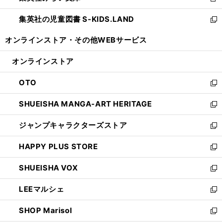
新
開
ウ
ン
し
集英社の児童図書 S-KIDS.LAND
く
で
ド
い
新
開
ウ
ウ
し
オンラインストア・
その他WEBサービス
く
で
ィ
い
開
ン
ウ
オンラインストア
く
ド
ィ
ウ
ン
OTO
で
ド
新
開
ウ
し
SHUEISHA MANGA-ART HERITAGE
く
で
い
新
開
ウ
し
ジャンプキャラクターズストア
く
ィ
い
新
ン
ウ
し
HAPPY PLUS STORE
ド
ィ
い
新
ウ
ン
ウ
し
SHUEISHA VOX
で
ド
ィ
い
新
開
ウ
ン
ウ
し
LEEマルシェ
く
で
ド
ィ
い
新
開
ウ
ン
ウ
し
SHOP Marisol
く
で
ド
ィ
い
新
開
ウ