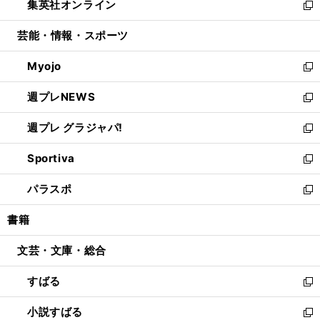
集英社オンライン
く
で
ド
ィ
い
新
開
ウ
ン
ウ
し
芸能・情報・スポーツ
く
で
ド
ィ
い
開
ウ
ン
ウ
Myojo
く
で
ド
ィ
新
開
ウ
ン
し
週プレNEWS
く
で
ド
い
新
開
ウ
ウ
し
週プレ グラジャパ!
く
で
ィ
い
新
開
ン
ウ
し
Sportiva
く
ド
ィ
い
新
ウ
ン
ウ
し
パラスポ
で
ド
ィ
い
新
開
ウ
ン
ウ
し
書籍
く
で
ド
ィ
い
開
ウ
ン
ウ
文芸・文庫・総合
く
で
ド
ィ
開
ウ
ン
すばる
く
で
ド
新
開
ウ
し
小説すばる
く
で
い
新