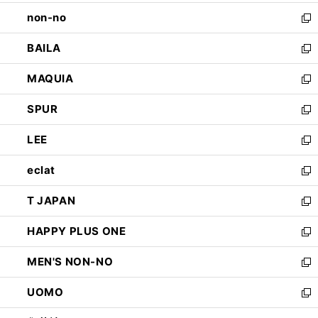
開
ウ
し
non-no
く
で
い
新
開
ウ
し
BAILA
く
ィ
い
新
ン
ウ
し
MAQUIA
ド
ィ
い
新
ウ
ン
ウ
し
SPUR
で
ド
ィ
い
新
開
ウ
ン
ウ
し
LEE
く
で
ド
ィ
い
新
開
ウ
ン
ウ
し
eclat
く
で
ド
ィ
い
新
開
ウ
ン
ウ
し
T JAPAN
く
で
ド
ィ
い
新
開
ウ
ン
ウ
し
HAPPY PLUS ONE
く
で
ド
ィ
い
新
開
ウ
ン
ウ
し
MEN'S NON-NO
く
で
ド
ィ
い
新
開
ウ
ン
ウ
し
UOMO
く
で
ド
ィ
い
新
開
ウ
ン
ウ
し