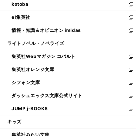
kotoba
く
で
ド
ィ
い
新
開
ウ
ン
ウ
し
e!集英社
く
で
ド
ィ
い
新
開
ウ
ン
ウ
し
情報・知識＆オピニオン imidas
く
で
ド
ィ
い
新
開
ウ
ン
ウ
し
ライトノベル・ノベライズ
く
で
ド
ィ
い
開
ウ
ン
ウ
集英社Webマガジン コバルト
く
で
ド
ィ
新
開
ウ
ン
し
集英社オレンジ文庫
く
で
ド
い
新
開
ウ
ウ
し
シフォン文庫
く
で
ィ
い
新
開
ン
ウ
し
ダッシュエックス文庫公式サイト
く
ド
ィ
い
新
ウ
ン
ウ
し
JUMP j-BOOKS
で
ド
ィ
い
新
開
ウ
ン
ウ
し
キッズ
く
で
ド
ィ
い
開
ウ
ン
ウ
集英社みらい文庫
く
で
ド
ィ