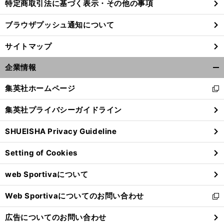
特定商取引法に基づく表示・その他の事項
ブラウザプッシュ通知について
サイトマップ
企業情報
開
く/
集英社ホームページ
新
閉
し
じ
集英社プライバシーガイドライン
い
る
ウ
SHUEISHA Privacy Guideline
ィ
ン
Setting of Cookies
ド
ウ
web Sportivaについて
で
開
Web Sportivaについてのお問い合わせ
く
新
し
広告についてのお問い合わせ
い