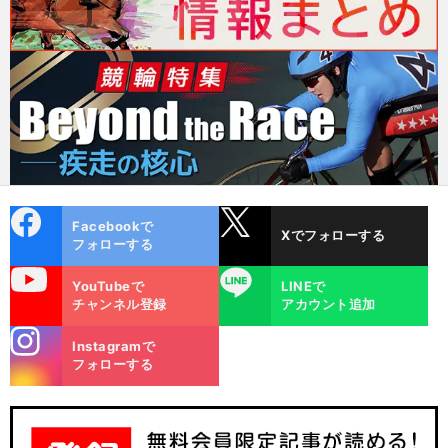
cebo
X
Facebookで
Xでフォローする
ok
フォローする
uTube
LINE
YouTubeで
LINEで
チャンネル登録
アカウント追加
stagra
Instagramで
m
フォローする