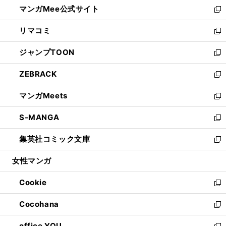
し
マンガMee公式サイト
く
ド
ィ
い
新
ウ
ン
ウ
し
リマコミ
で
ド
ィ
い
新
開
ウ
ン
ウ
し
ジャンプTOON
く
で
ド
ィ
い
新
開
ウ
ン
ウ
し
ZEBRACK
く
で
ド
ィ
い
新
開
ウ
ン
ウ
し
マンガMeets
く
で
ド
ィ
い
新
開
ウ
ン
ウ
し
S-MANGA
く
で
ド
ィ
い
新
開
ウ
ン
ウ
し
集英社コミック文庫
く
で
ド
ィ
い
新
開
ウ
ン
ウ
し
女性マンガ
く
で
ド
ィ
い
開
ウ
ン
ウ
Cookie
く
で
ド
ィ
新
開
ウ
ン
し
Cocohana
く
で
ド
い
新
開
ウ
ウ
し
office YOU
く