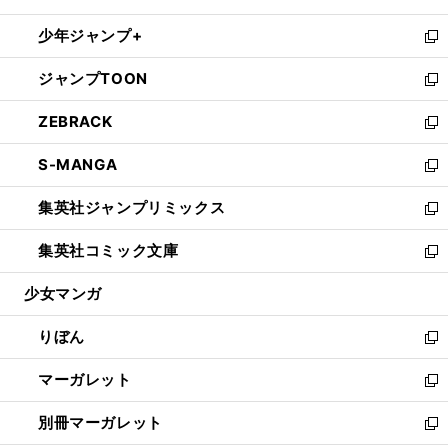
開
ウ
ン
ウ
し
少年ジャンプ+
く
で
ド
ィ
い
新
開
ウ
ン
ウ
し
ジャンプTOON
く
で
ド
ィ
い
新
開
ウ
ン
ウ
し
ZEBRACK
く
で
ド
ィ
い
新
開
ウ
ン
ウ
し
S-MANGA
く
で
ド
ィ
い
新
開
ウ
ン
ウ
し
集英社ジャンプリミックス
く
で
ド
ィ
い
新
開
ウ
ン
ウ
し
集英社コミック文庫
く
で
ド
ィ
い
新
開
ウ
ン
ウ
し
少女マンガ
く
で
ド
ィ
い
開
ウ
ン
ウ
りぼん
く
で
ド
ィ
新
開
ウ
ン
し
マーガレット
く
で
ド
い
新
開
ウ
ウ
し
別冊マーガレット
く
で
ィ
い
新
開
ン
ウ