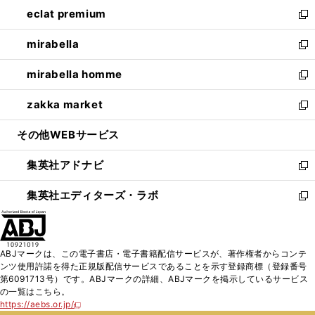
ン
ウ
し
eclat premium
く
で
ド
ィ
い
新
開
ウ
ン
ウ
し
mirabella
く
で
ド
ィ
い
新
開
ウ
ン
ウ
し
mirabella homme
く
で
ド
ィ
い
新
開
ウ
ン
ウ
し
zakka market
く
で
ド
ィ
い
新
開
ウ
ン
ウ
し
その他WEBサービス
く
で
ド
ィ
い
開
ウ
ン
ウ
集英社アドナビ
く
で
ド
ィ
新
開
ウ
ン
し
集英社エディターズ・ラボ
く
で
ド
い
新
開
ウ
ウ
し
く
で
ィ
い
開
ン
ウ
ABJマークは、この電子書店・電子書籍配信サービスが、著作権者からコンテ
く
ド
ィ
ンツ使用許諾を得た正規版配信サービスであることを示す登録商標（登録番号
ウ
ン
第6091713号）です。ABJマークの詳細、ABJマークを掲示しているサービス
で
ド
の一覧はこちら。
開
ウ
https://aebs.or.jp/
新