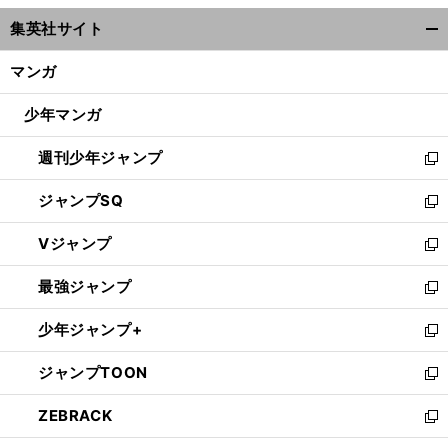
ウ
集英社サイト
ィ
開
ン
く/
マンガ
ド
閉
ウ
じ
少年マンガ
で
る
開
週刊少年ジャンプ
く
新
し
ジャンプSQ
い
新
ウ
し
Vジャンプ
ィ
い
新
ン
ウ
し
最強ジャンプ
ド
ィ
い
新
ウ
ン
ウ
し
少年ジャンプ+
で
ド
ィ
い
新
開
ウ
ン
ウ
し
ジャンプTOON
く
で
ド
ィ
い
新
開
ウ
ン
ウ
し
ZEBRACK
く
で
ド
ィ
い
新
開
ウ
ン
ウ
し