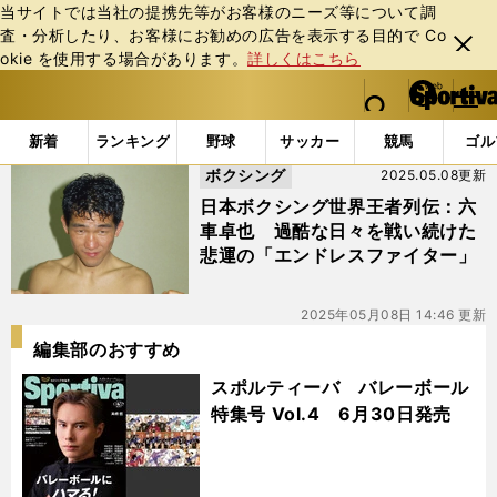
当サイトでは当社の提携先等がお客様のニーズ等について調
査・分析したり、お客様にお勧めの広告を表⽰する⽬的で Co
閉じ
okie を使⽤する場合があります。
詳しくはこちら
る
マイペ
web Sportiva (webスポルティーバ)
検索
メニュ
we
ー
「#エンドレスファイター」の最新ニュース・ 情報
b
ジ
新着
ランキング
野球
サッカー
競馬
ゴル
ス
ボクシング
2025.05.08更新
ポ
ル
日本ボクシング世界王者列伝：六
テ
車卓也 過酷な日々を戦い続けた
ィ
悲運の「エンドレスファイター」
ー
バ
2025年05月08日 14:46 更新
編集部のおすすめ
スポルティーバ バレーボール
特集号 Vol.4 6月30日発売