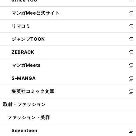
で
ィ
い
新
開
ン
ウ
し
マンガMee公式サイト
く
ド
ィ
い
新
ウ
ン
ウ
し
リマコミ
で
ド
ィ
い
新
開
ウ
ン
ウ
し
ジャンプTOON
く
で
ド
ィ
い
新
開
ウ
ン
ウ
し
ZEBRACK
く
で
ド
ィ
い
新
開
ウ
ン
ウ
し
マンガMeets
く
で
ド
ィ
い
新
開
ウ
ン
ウ
し
S-MANGA
く
で
ド
ィ
い
新
開
ウ
ン
ウ
し
集英社コミック文庫
く
で
ド
ィ
い
新
開
ウ
ン
ウ
し
取材・ファッション
く
で
ド
ィ
い
開
ウ
ン
ウ
ファッション・美容
く
で
ド
ィ
開
ウ
ン
Seventeen
く
で
ド
新