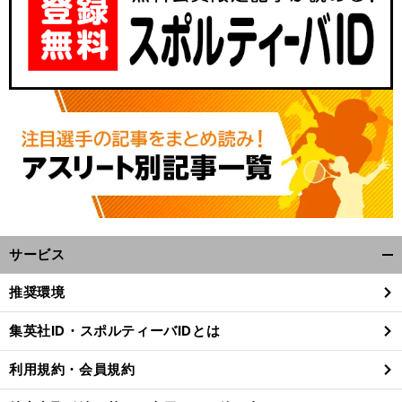
サービス
開
く/
推奨環境
閉
じ
集英社ID・スポルティーバIDとは
る
利用規約・会員規約