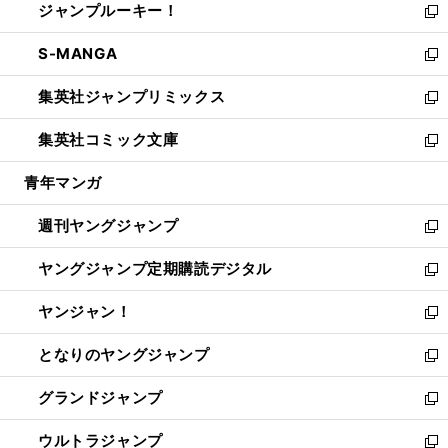
ジャンプルーキー！
く
で
ド
ィ
い
新
開
ウ
ン
ウ
し
S-MANGA
く
で
ド
ィ
い
新
開
ウ
ン
ウ
し
集英社ジャンプリミックス
く
で
ド
ィ
い
新
開
ウ
ン
ウ
し
集英社コミック文庫
く
で
ド
ィ
い
新
開
ウ
ン
ウ
し
青年マンガ
く
で
ド
ィ
い
開
ウ
ン
ウ
週刊ヤングジャンプ
く
で
ド
ィ
新
開
ウ
ン
し
ヤングジャンプ定期購読デジタル
く
で
ド
い
新
開
ウ
ウ
し
ヤンジャン！
く
で
ィ
い
新
開
ン
ウ
し
となりのヤングジャンプ
く
ド
ィ
い
新
ウ
ン
ウ
し
グランドジャンプ
で
ド
ィ
い
新
開
ウ
ン
ウ
し
ウルトラジャンプ
く
で
ド
ィ
い
新