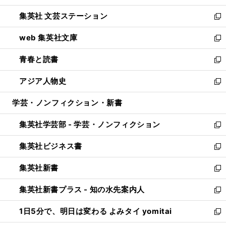
開
ウ
し
集英社 文芸ステーション
く
ィ
い
新
ン
ウ
し
web 集英社文庫
ド
ィ
い
新
ウ
ン
ウ
し
青春と読書
で
ド
ィ
い
新
開
ウ
ン
ウ
し
アジア人物史
く
で
ド
ィ
い
新
開
ウ
ン
ウ
し
学芸・ノンフィクション・新書
く
で
ド
ィ
い
開
ウ
ン
ウ
集英社学芸部 - 学芸・ノンフィクション
く
で
ド
ィ
新
開
ウ
ン
し
集英社ビジネス書
く
で
ド
い
新
開
ウ
ウ
し
集英社新書
く
で
ィ
い
新
開
ン
ウ
し
集英社新書プラス - 知の水先案内人
く
ド
ィ
い
新
ウ
ン
ウ
し
1日5分で、明日は変わる よみタイ yomitai
で
ド
ィ
い
新
開
ウ
ン
ウ
し