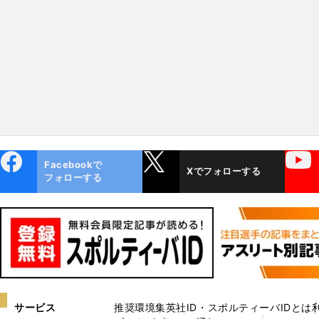
ebo
X
YouTube
Facebookで
Xでフォローする
ok
フォローする
サービス
推奨環境
集英社ID・スポルティーバIDとは