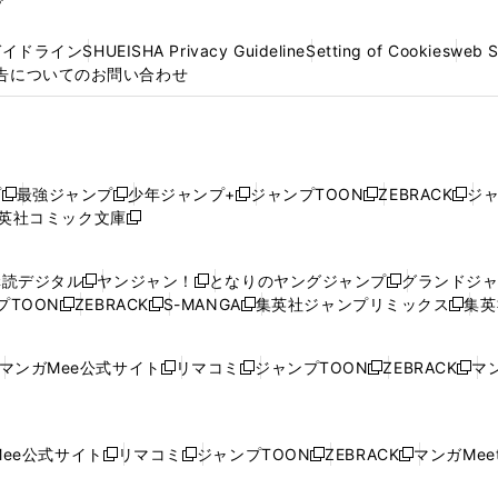
プ
ガイドライン
SHUEISHA Privacy Guideline
Setting of Cookies
web 
告についてのお問い合わせ
プ
最強ジャンプ
少年ジャンプ+
ジャンプTOON
ZEBRACK
ジ
新
新
新
新
新
英社コミック文庫
し
新
し
し
し
し
い
い
し
い
い
い
ウ
ウ
い
ウ
ウ
ウ
購読デジタル
ヤンジャン！
となりのヤングジャンプ
グランドジ
新
新
新
ィ
ィ
ウ
ィ
ィ
ィ
プTOON
ZEBRACK
S-MANGA
集英社ジャンプリミックス
集英
新
し
新
し
新
し
新
ン
ン
ィ
ン
ン
ン
し
い
し
い
し
い
し
ド
ド
ン
ド
ド
ド
い
ウ
い
ウ
い
ウ
い
ウ
ウ
ド
ウ
ウ
ウ
マンガMee公式サイト
リマコミ
ジャンプTOON
ZEBRACK
マン
新
新
新
新
ウ
ィ
ウ
ィ
ウ
ィ
ウ
で
で
ウ
で
で
で
し
し
し
し
し
ィ
ン
ィ
ン
ィ
ン
ィ
開
開
で
開
開
開
い
い
い
い
い
ン
ド
ン
ド
ン
ド
ン
く
く
開
く
く
く
ウ
ウ
ウ
ウ
ウ
ド
ウ
ド
ウ
ド
ウ
ド
ee公式サイト
リマコミ
ジャンプTOON
ZEBRACK
マンガMeet
く
新
新
新
新
ィ
ィ
ィ
ィ
ィ
ウ
で
ウ
で
ウ
で
ウ
し
し
し
し
ン
ン
ン
ン
ン
で
開
で
開
で
開
で