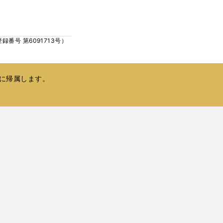
ウ
い
で
ウ
開
ィ
く
号 第6091713号）
ン
ド
ウ
で
に帰属します。
開
く