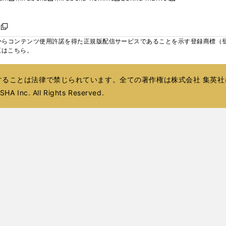
ィ
ウ
ウ
ウ
く
く
く
く
い
し
し
い
し
し
い
ン
で
で
で
ウ
い
い
ウ
い
い
ウ
ド
ボ
開
開
開
新
ィ
ウ
ウ
ィ
ウ
ウ
ィ
ウ
く
く
く
し
らコンテンツ使用許諾を得た正規版配信サービスであることを示す登録商標（登録番
ン
ィ
ィ
ン
ィ
ィ
ン
で
い
覧はこちら。
ド
ン
ン
ド
ン
ン
ド
開
ウ
ウ
ド
ド
ウ
ド
ド
ウ
く
ィ
で
ウ
ウ
で
ウ
ウ
で
ることは法律で禁じられています。全ての著作権は株式会社 集英社
ン
開
で
で
開
で
で
開
ド
HA Inc. All Rights Reserved.
く
開
開
く
開
開
く
ウ
く
く
く
く
で
開
く