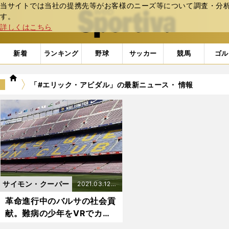
当サイトでは当社の提携先等がお客様のニーズ等について調査・分析し
web Sportiva (webスポルティーバ)
す。
詳しくはこちら
新着
ランキング
野球
サッカー
競馬
ゴル
we
「#エリック・アビダル」の最新ニュース・ 情報
b
ス
ポ
ル
テ
ィ
ー
バ
サイモン・クーパー
2021.03.12更
新
革命進行中のバルサの社会貢
献。難病の少年をVRでカン
プ・ノウへ招待