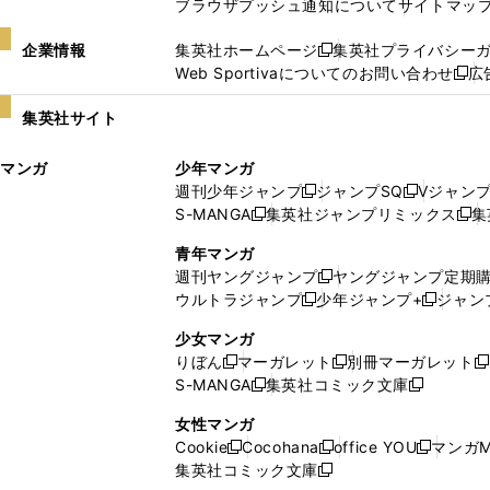
ブラウザプッシュ通知について
サイトマッ
企業情報
集英社ホームページ
集英社プライバシー
新
Web Sportivaについてのお問い合わせ
広
し
新
い
し
集英社サイト
ウ
い
ィ
ウ
マンガ
少年マンガ
ン
ィ
週刊少年ジャンプ
ジャンプSQ
Vジャン
ド
ン
新
新
S-MANGA
集英社ジャンプリミックス
集
ウ
ド
新
し
し
新
で
ウ
し
い
い
し
青年マンガ
開
で
い
ウ
ウ
い
週刊ヤングジャンプ
ヤングジャンプ定期
新
く
開
ウ
ィ
ィ
ウ
ウルトラジャンプ
少年ジャンプ+
ジャン
新
し
新
く
ィ
ン
ン
ィ
し
い
し
ン
ド
ド
ン
少女マンガ
い
ウ
い
ド
ウ
ウ
ド
りぼん
マーガレット
別冊マーガレット
新
新
新
ウ
ィ
ウ
ウ
で
で
ウ
S-MANGA
集英社コミック文庫
し
新
し
新
ィ
ン
ィ
で
開
開
で
い
し
い
し
ン
ド
ン
女性マンガ
開
く
く
開
ウ
い
ウ
い
ド
ウ
ド
Cookie
Cocohana
office YOU
マンガM
く
く
新
新
新
ィ
ウ
ィ
ウ
ウ
で
ウ
集英社コミック文庫
し
新
し
し
ン
ィ
ン
ィ
で
開
で