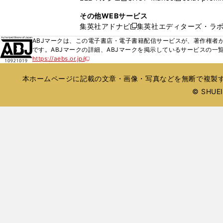
ィ
ウ
い
し
し
ン
その他WEBサービス
で
ウ
い
い
ド
集英社アドナビ
集英社エディターズ・ラ
開
新
ィ
ウ
ウ
ウ
く
し
ABJマークは、この電子書店・電子書籍配信サービスが、著作権者か
ン
ィ
ィ
で
い
です。ABJマークの詳細、ABJマークを掲示しているサービスの一
ド
ン
ン
開
https://aebs.or.jp/
ウ
新
ウ
ド
ド
く
し
ィ
で
ウ
ウ
い
本ホームページに記載の文章・画像・写真などを無断で複製す
ン
開
で
で
ウ
ド
© SHUEIS
ィ
く
開
開
ン
ウ
く
く
ド
で
ウ
開
で
開
く
く