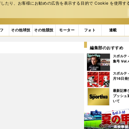
たり、お客様にお勧めの広告を表⽰する⽬的で Cookie を使⽤す
フ
その他球技
その他競技
モーター
フォト
連載
編集部のおすすめ
スポルテ
集号 Vol
スポルテ
月16日発
最新記事
プッシュ
いて