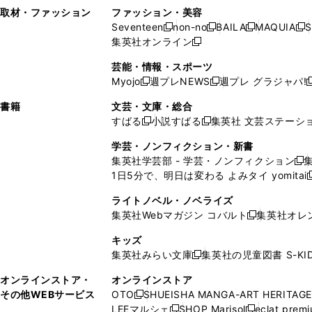
い
し
い
い
ド
ン
ド
ン
取材・ファッション
ファッション・美容
開
く
開
ウ
い
ウ
ウ
ウ
ド
ウ
ド
Seventeen
non-no
BAILA
MAQUIA
S
く
く
新
新
新
新
ィ
ウ
ィ
ィ
で
ウ
で
ウ
集英社オンライン
し
新
し
し
し
ン
ィ
ン
ン
開
で
開
で
い
し
い
い
い
ド
ン
ド
ド
芸能・情報・スポーツ
く
開
く
開
ウ
い
ウ
ウ
ウ
ウ
ド
ウ
ウ
Myojo
週プレNEWS
週プレ グラジャパ!
く
く
新
新
新
ィ
ウ
ィ
ィ
ィ
で
ウ
で
で
し
し
ン
ィ
ン
ン
ン
書籍
文芸・文庫・総合
開
で
開
開
い
い
ド
ン
ド
ド
ド
すばる
小説すばる
集英社 文芸ステーシ
く
開
く
く
新
新
ウ
ウ
ウ
ド
ウ
ウ
ウ
く
し
し
ィ
ィ
学芸・ノンフィクション・新書
で
ウ
で
で
で
い
い
ン
ン
集英社学芸部 - 学芸・ノンフィクション
開
で
開
開
開
新
ウ
ウ
ド
ド
1日5分で、明日は変わる よみタイ yomitai
く
開
く
く
く
し
新
ィ
ィ
ウ
ウ
く
い
ン
ン
ライトノベル・ノベライズ
で
で
ウ
ド
ド
集英社Webマガジン コバルト
集英社オレ
開
開
新
ィ
ウ
ウ
く
く
し
ン
キッズ
で
で
い
ド
集英社みらい文庫
集英社の児童図書 S-KID
開
開
新
ウ
ウ
く
く
し
ィ
オンラインストア・
オンラインストア
で
い
ン
その他WEBサービス
OTO
SHUEISHA MANGA-ART HERITAGE
開
新
ウ
ド
LEEマルシェ
SHOP Marisol
eclat prem
く
し
新
新