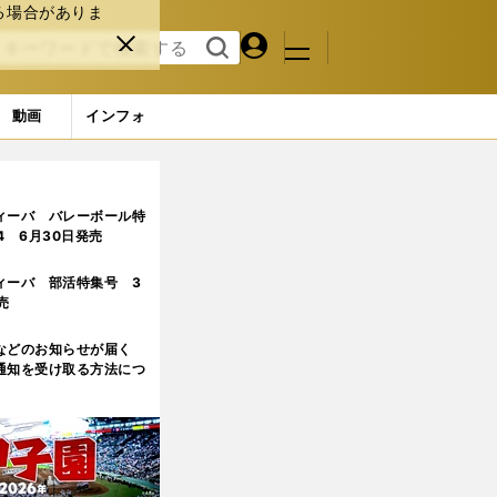
る場合がありま
マイペ
閉じ
検索
メニュ
ー
る
す
ジ
る
動画
インフォ
ィーバ バレーボール特
.4 6月30日発売
ィーバ 部活特集号 3
売
などのお知らせが届く
通知を受け取る方法につ