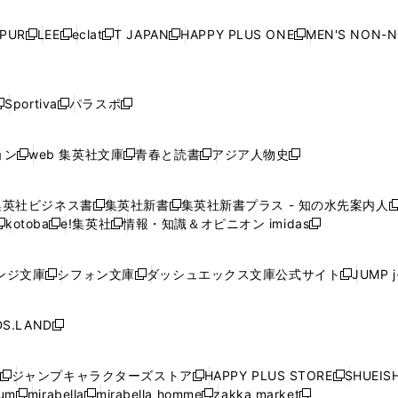
い
い
い
い
ド
ド
ド
ド
ド
開
く
開
く
開
く
開
ウ
ウ
ウ
ウ
ウ
ウ
ウ
ウ
ウ
PUR
LEE
eclat
T JAPAN
HAPPY PLUS ONE
MEN'S NON-
く
く
く
く
新
新
新
新
新
ィ
ィ
ィ
ィ
で
で
で
で
で
し
し
し
し
し
ン
ン
ン
ン
開
開
開
開
開
い
い
い
い
い
ド
ド
ド
ド
く
く
く
く
く
ウ
ウ
ウ
ウ
ウ
ウ
ウ
ウ
ウ
Sportiva
パラスポ
新
新
ィ
ィ
ィ
ィ
ィ
で
で
で
で
し
し
し
ン
ン
ン
ン
ン
開
開
開
開
い
い
い
ド
ド
ド
ド
ド
ョン
web 集英社文庫
青春と読書
アジア人物史
く
く
く
く
新
新
新
新
ウ
ウ
ウ
ウ
ウ
ウ
ウ
ウ
し
し
し
し
ィ
ィ
ィ
で
で
で
で
で
い
い
い
い
ン
ン
ン
集英社ビジネス書
集英社新書
集英社新書プラス - 知の水先案内人
開
開
開
開
開
新
新
新
ウ
ウ
ウ
ウ
ド
ド
ド
kotoba
e!集英社
情報・知識＆オピニオン imidas
く
く
く
く
く
新
し
新
し
新
ィ
ィ
ィ
ィ
ウ
ウ
ウ
し
し
い
し
い
し
ン
ン
ン
ン
で
で
で
い
い
ウ
い
ウ
い
ド
ド
ド
ド
ンジ文庫
シフォン文庫
ダッシュエックス文庫公式サイト
JUMP 
開
開
開
新
新
新
ウ
ウ
ィ
ウ
ィ
ウ
ウ
ウ
ウ
ウ
く
く
く
し
し
し
ィ
ィ
ン
ィ
ン
ィ
で
で
で
で
い
い
い
ン
ン
ド
ン
ド
ン
S.LAND
開
開
開
開
新
ウ
ウ
ウ
ド
ド
ウ
ド
ウ
ド
く
く
く
く
し
ィ
ィ
ィ
ウ
ウ
で
ウ
で
ウ
い
ン
ン
ン
ジャンプキャラクターズストア
HAPPY PLUS STORE
SHUEIS
で
で
開
で
開
で
新
新
新
ウ
ド
ド
ド
ium
mirabella
mirabella homme
zakka market
開
開
く
開
く
開
し
新
新
新
し
新
し