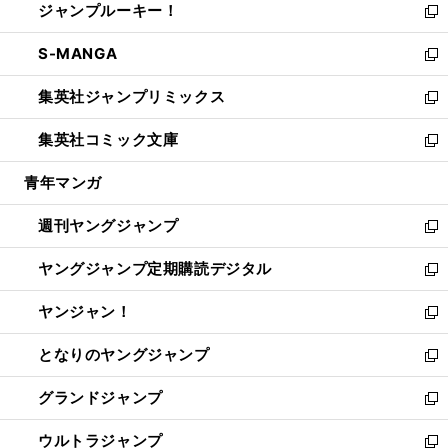
ジャンプルーキー！
く
で
ド
ィ
い
新
開
ウ
ン
ウ
し
S-MANGA
く
で
ド
ィ
い
新
開
ウ
ン
ウ
し
集英社ジャンプリミックス
く
で
ド
ィ
い
新
開
ウ
ン
ウ
し
集英社コミック文庫
く
で
ド
ィ
い
新
開
ウ
ン
ウ
し
青年マンガ
く
で
ド
ィ
い
開
ウ
ン
ウ
週刊ヤングジャンプ
く
で
ド
ィ
新
開
ウ
ン
し
ヤングジャンプ定期購読デジタル
く
で
ド
い
新
開
ウ
ウ
し
ヤンジャン！
く
で
ィ
い
新
開
ン
ウ
し
となりのヤングジャンプ
く
ド
ィ
い
新
ウ
ン
ウ
し
グランドジャンプ
で
ド
ィ
い
新
開
ウ
ン
ウ
し
ウルトラジャンプ
く
で
ド
ィ
い
新