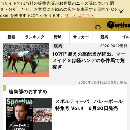
当サイトでは当社の提携先等がお客様のニーズ等について調
査・分析したり、お客様にお勧めの広告を表⽰する⽬的で Co
閉じ
okie を使⽤する場合があります。
詳しくはこちら
る
マイペ
web Sportiva (webスポルティーバ)
検索
メニュ
we
ー
「#エアジーン」の最新ニュース・ 情報
b
ジ
新着
ランキング
野球
サッカー
競馬
ゴル
ス
競馬
2020.06.12更新
ポ
ル
10万円超えの高配当が続出。マー
テ
メイドＳは軽ハンデの条件馬で荒
ィ
稼ぎ
ー
バ
2020年06月12日 06:03 更新
編集部のおすすめ
スポルティーバ バレーボール
特集号 Vol.4 6月30日発売