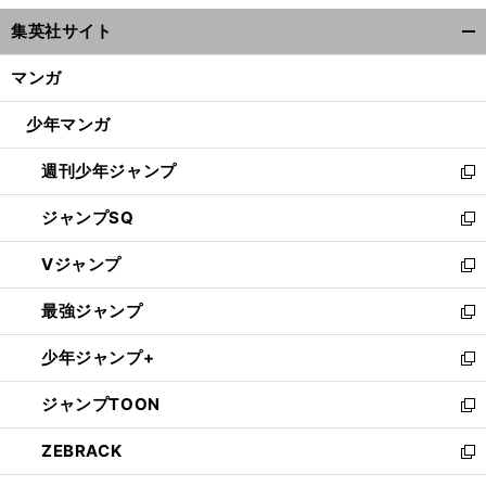
ウ
集英社サイト
ィ
開
ン
く/
マンガ
ド
閉
ウ
じ
少年マンガ
で
る
開
週刊少年ジャンプ
く
新
し
ジャンプSQ
い
新
ウ
し
Vジャンプ
ィ
い
新
ン
ウ
し
最強ジャンプ
ド
ィ
い
新
ウ
ン
ウ
し
少年ジャンプ+
で
ド
ィ
い
新
開
ウ
ン
ウ
し
ジャンプTOON
く
で
ド
ィ
い
新
開
ウ
ン
ウ
し
ZEBRACK
く
で
ド
ィ
い
新
開
ウ
ン
ウ
し