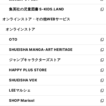
新
開
ウ
ン
し
集英社の児童図書 S-KIDS.LAND
く
で
ド
い
新
開
ウ
ウ
し
オンラインストア・
その他WEBサービス
く
で
ィ
い
開
ン
ウ
オンラインストア
く
ド
ィ
ウ
ン
OTO
で
ド
新
開
ウ
し
SHUEISHA MANGA-ART HERITAGE
く
で
い
新
開
ウ
し
ジャンプキャラクターズストア
く
ィ
い
新
ン
ウ
し
HAPPY PLUS STORE
ド
ィ
い
新
ウ
ン
ウ
し
SHUEISHA VOX
で
ド
ィ
い
新
開
ウ
ン
ウ
し
LEEマルシェ
く
で
ド
ィ
い
新
開
ウ
ン
ウ
し
SHOP Marisol
く
で
ド
ィ
い
新
開
ウ