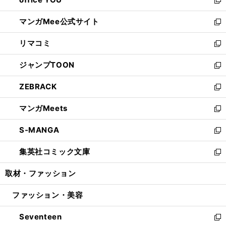
で
ィ
い
新
開
ン
ウ
し
マンガMee公式サイト
く
ド
ィ
い
新
ウ
ン
ウ
し
リマコミ
で
ド
ィ
い
新
開
ウ
ン
ウ
し
ジャンプTOON
く
で
ド
ィ
い
新
開
ウ
ン
ウ
し
ZEBRACK
く
で
ド
ィ
い
新
開
ウ
ン
ウ
し
マンガMeets
く
で
ド
ィ
い
新
開
ウ
ン
ウ
し
S-MANGA
く
で
ド
ィ
い
新
開
ウ
ン
ウ
し
集英社コミック文庫
く
で
ド
ィ
い
新
開
ウ
ン
ウ
し
取材・ファッション
く
で
ド
ィ
い
開
ウ
ン
ウ
ファッション・美容
く
で
ド
ィ
開
ウ
ン
Seventeen
く
で
ド
新