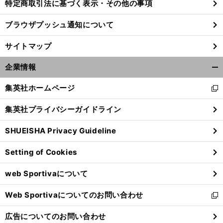
特定商取引法に基づく表示・その他の事項
ブラウザプッシュ通知について
サイトマップ
企業情報
開
く/
集英社ホームページ
新
閉
し
じ
集英社プライバシーガイドライン
い
る
ウ
SHUEISHA Privacy Guideline
ィ
ン
Setting of Cookies
ド
ウ
web Sportivaについて
で
開
Web Sportivaについてのお問い合わせ
く
新
し
広告についてのお問い合わせ
い