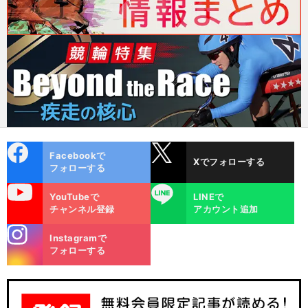
cebo
X
Facebookで
Xでフォローする
ok
フォローする
uTube
LINE
YouTubeで
LINEで
チャンネル登録
アカウント追加
stagra
Instagramで
m
フォローする