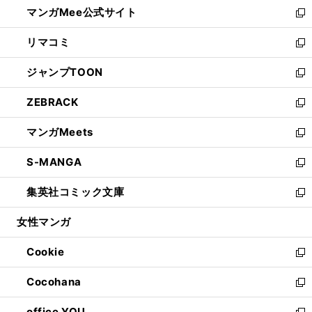
し
マンガMee公式サイト
く
ド
ィ
い
新
ウ
ン
ウ
し
リマコミ
で
ド
ィ
い
新
開
ウ
ン
ウ
し
ジャンプTOON
く
で
ド
ィ
い
新
開
ウ
ン
ウ
し
ZEBRACK
く
で
ド
ィ
い
新
開
ウ
ン
ウ
し
マンガMeets
く
で
ド
ィ
い
新
開
ウ
ン
ウ
し
S-MANGA
く
で
ド
ィ
い
新
開
ウ
ン
ウ
し
集英社コミック文庫
く
で
ド
ィ
い
新
開
ウ
ン
ウ
し
女性マンガ
く
で
ド
ィ
い
開
ウ
ン
ウ
Cookie
く
で
ド
ィ
新
開
ウ
ン
し
Cocohana
く
で
ド
い
新
開
ウ
ウ
し
office YOU
く