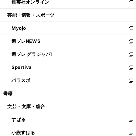
集英社オンライン
く
で
ド
ィ
い
新
開
ウ
ン
ウ
し
芸能・情報・スポーツ
く
で
ド
ィ
い
開
ウ
ン
ウ
Myojo
く
で
ド
ィ
新
開
ウ
ン
し
週プレNEWS
く
で
ド
い
新
開
ウ
ウ
し
週プレ グラジャパ!
く
で
ィ
い
新
開
ン
ウ
し
Sportiva
く
ド
ィ
い
新
ウ
ン
ウ
し
パラスポ
で
ド
ィ
い
新
開
ウ
ン
ウ
し
書籍
く
で
ド
ィ
い
開
ウ
ン
ウ
文芸・文庫・総合
く
で
ド
ィ
開
ウ
ン
すばる
く
で
ド
新
開
ウ
し
小説すばる
く
で
い
新