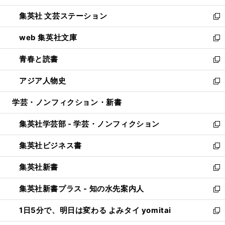
開
ウ
し
集英社 文芸ステーション
く
ィ
い
新
ン
ウ
し
web 集英社文庫
ド
ィ
い
新
ウ
ン
ウ
し
青春と読書
で
ド
ィ
い
新
開
ウ
ン
ウ
し
アジア人物史
く
で
ド
ィ
い
新
開
ウ
ン
ウ
し
学芸・ノンフィクション・新書
く
で
ド
ィ
い
開
ウ
ン
ウ
集英社学芸部 - 学芸・ノンフィクション
く
で
ド
ィ
新
開
ウ
ン
し
集英社ビジネス書
く
で
ド
い
新
開
ウ
ウ
し
集英社新書
く
で
ィ
い
新
開
ン
ウ
し
集英社新書プラス - 知の水先案内人
く
ド
ィ
い
新
ウ
ン
ウ
し
1日5分で、明日は変わる よみタイ yomitai
で
ド
ィ
い
新
開
ウ
ン
ウ
し