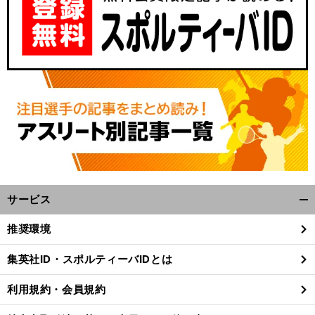
サービス
開
く/
推奨環境
閉
じ
集英社ID・スポルティーバIDとは
る
利用規約・会員規約