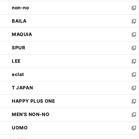
開
ウ
し
non-no
く
で
い
新
開
ウ
し
BAILA
く
ィ
い
新
ン
ウ
し
MAQUIA
ド
ィ
い
新
ウ
ン
ウ
し
SPUR
で
ド
ィ
い
新
開
ウ
ン
ウ
し
LEE
く
で
ド
ィ
い
新
開
ウ
ン
ウ
し
eclat
く
で
ド
ィ
い
新
開
ウ
ン
ウ
し
T JAPAN
く
で
ド
ィ
い
新
開
ウ
ン
ウ
し
HAPPY PLUS ONE
く
で
ド
ィ
い
新
開
ウ
ン
ウ
し
MEN'S NON-NO
く
で
ド
ィ
い
新
開
ウ
ン
ウ
し
UOMO
く
で
ド
ィ
い
新
開
ウ
ン
ウ
し