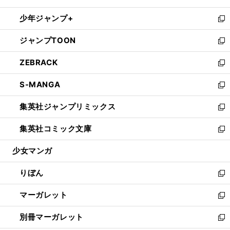
開
ウ
ン
ウ
し
少年ジャンプ+
く
で
ド
ィ
い
新
開
ウ
ン
ウ
し
ジャンプTOON
く
で
ド
ィ
い
新
開
ウ
ン
ウ
し
ZEBRACK
く
で
ド
ィ
い
新
開
ウ
ン
ウ
し
S-MANGA
く
で
ド
ィ
い
新
開
ウ
ン
ウ
し
集英社ジャンプリミックス
く
で
ド
ィ
い
新
開
ウ
ン
ウ
し
集英社コミック文庫
く
で
ド
ィ
い
新
開
ウ
ン
ウ
し
少女マンガ
く
で
ド
ィ
い
開
ウ
ン
ウ
りぼん
く
で
ド
ィ
新
開
ウ
ン
し
マーガレット
く
で
ド
い
新
開
ウ
ウ
し
別冊マーガレット
く
で
ィ
い
新
開
ン
ウ