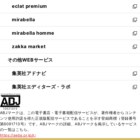
ン
ウ
し
eclat premium
く
で
ド
ィ
い
新
開
ウ
ン
ウ
し
mirabella
く
で
ド
ィ
い
新
開
ウ
ン
ウ
し
mirabella homme
く
で
ド
ィ
い
新
開
ウ
ン
ウ
し
zakka market
く
で
ド
ィ
い
新
開
ウ
ン
ウ
し
その他WEBサービス
く
で
ド
ィ
い
開
ウ
ン
ウ
集英社アドナビ
く
で
ド
ィ
新
開
ウ
ン
し
集英社エディターズ・ラボ
く
で
ド
い
新
開
ウ
ウ
し
く
で
ィ
い
開
ン
ウ
ABJマークは、この電子書店・電子書籍配信サービスが、著作権者からコンテ
く
ド
ィ
ンツ使用許諾を得た正規版配信サービスであることを示す登録商標（登録番号
ウ
ン
第6091713号）です。ABJマークの詳細、ABJマークを掲示しているサービス
で
ド
の一覧はこちら。
開
ウ
https://aebs.or.jp/
新