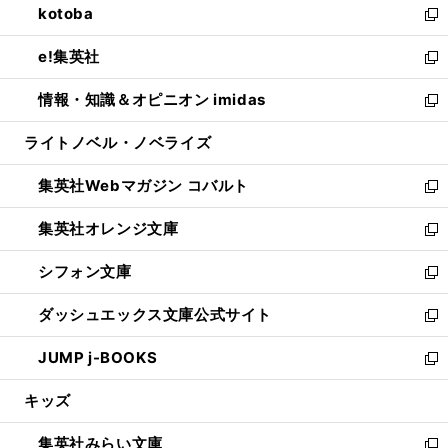
kotoba
く
で
ド
ィ
い
新
開
ウ
ン
ウ
し
e!集英社
く
で
ド
ィ
い
新
開
ウ
ン
ウ
し
情報・知識＆オピニオン imidas
く
で
ド
ィ
い
新
開
ウ
ン
ウ
し
ライトノベル・ノベライズ
く
で
ド
ィ
い
開
ウ
ン
ウ
集英社Webマガジン コバルト
く
で
ド
ィ
新
開
ウ
ン
し
集英社オレンジ文庫
く
で
ド
い
新
開
ウ
ウ
し
シフォン文庫
く
で
ィ
い
新
開
ン
ウ
し
ダッシュエックス文庫公式サイト
く
ド
ィ
い
新
ウ
ン
ウ
し
JUMP j-BOOKS
で
ド
ィ
い
新
開
ウ
ン
ウ
し
キッズ
く
で
ド
ィ
い
開
ウ
ン
ウ
集英社みらい文庫
く
で
ド
ィ