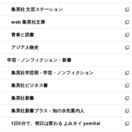
開
ウ
し
集英社 文芸ステーション
く
ィ
い
新
ン
ウ
し
web 集英社文庫
ド
ィ
い
新
ウ
ン
ウ
し
青春と読書
で
ド
ィ
い
新
開
ウ
ン
ウ
し
アジア人物史
く
で
ド
ィ
い
新
開
ウ
ン
ウ
し
学芸・ノンフィクション・新書
く
で
ド
ィ
い
開
ウ
ン
ウ
集英社学芸部 - 学芸・ノンフィクション
く
で
ド
ィ
新
開
ウ
ン
し
集英社ビジネス書
く
で
ド
い
新
開
ウ
ウ
し
集英社新書
く
で
ィ
い
新
開
ン
ウ
し
集英社新書プラス - 知の水先案内人
く
ド
ィ
い
新
ウ
ン
ウ
し
1日5分で、明日は変わる よみタイ yomitai
で
ド
ィ
い
新
開
ウ
ン
ウ
し