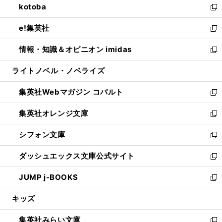
kotoba
く
で
ド
ィ
い
新
開
ウ
ン
ウ
し
e!集英社
く
で
ド
ィ
い
新
開
ウ
ン
ウ
し
情報・知識＆オピニオン imidas
く
で
ド
ィ
い
新
開
ウ
ン
ウ
し
ライトノベル・ノベライズ
く
で
ド
ィ
い
開
ウ
ン
ウ
集英社Webマガジン コバルト
く
で
ド
ィ
新
開
ウ
ン
し
集英社オレンジ文庫
く
で
ド
い
新
開
ウ
ウ
し
シフォン文庫
く
で
ィ
い
新
開
ン
ウ
し
ダッシュエックス文庫公式サイト
く
ド
ィ
い
新
ウ
ン
ウ
し
JUMP j-BOOKS
で
ド
ィ
い
新
開
ウ
ン
ウ
し
キッズ
く
で
ド
ィ
い
開
ウ
ン
ウ
集英社みらい文庫
く
で
ド
ィ