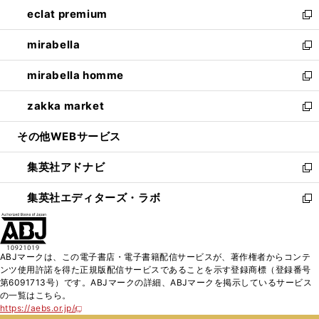
ン
ウ
し
eclat premium
く
で
ド
ィ
い
新
開
ウ
ン
ウ
し
mirabella
く
で
ド
ィ
い
新
開
ウ
ン
ウ
し
mirabella homme
く
で
ド
ィ
い
新
開
ウ
ン
ウ
し
zakka market
く
で
ド
ィ
い
新
開
ウ
ン
ウ
し
その他WEBサービス
く
で
ド
ィ
い
開
ウ
ン
ウ
集英社アドナビ
く
で
ド
ィ
新
開
ウ
ン
し
集英社エディターズ・ラボ
く
で
ド
い
新
開
ウ
ウ
し
く
で
ィ
い
開
ン
ウ
ABJマークは、この電子書店・電子書籍配信サービスが、著作権者からコンテ
く
ド
ィ
ンツ使用許諾を得た正規版配信サービスであることを示す登録商標（登録番号
ウ
ン
第6091713号）です。ABJマークの詳細、ABJマークを掲示しているサービス
で
ド
の一覧はこちら。
開
ウ
https://aebs.or.jp/
新