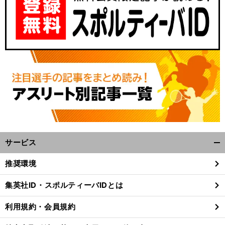
サービス
開
く/
推奨環境
閉
じ
集英社ID・スポルティーバIDとは
る
利用規約・会員規約