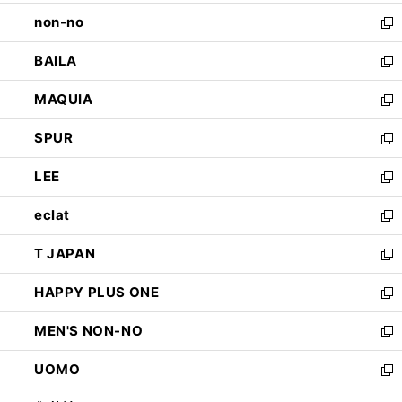
開
ウ
し
non-no
く
で
い
新
開
ウ
し
BAILA
く
ィ
い
新
ン
ウ
し
MAQUIA
ド
ィ
い
新
ウ
ン
ウ
し
SPUR
で
ド
ィ
い
新
開
ウ
ン
ウ
し
LEE
く
で
ド
ィ
い
新
開
ウ
ン
ウ
し
eclat
く
で
ド
ィ
い
新
開
ウ
ン
ウ
し
T JAPAN
く
で
ド
ィ
い
新
開
ウ
ン
ウ
し
HAPPY PLUS ONE
く
で
ド
ィ
い
新
開
ウ
ン
ウ
し
MEN'S NON-NO
く
で
ド
ィ
い
新
開
ウ
ン
ウ
し
UOMO
く
で
ド
ィ
い
新
開
ウ
ン
ウ
し