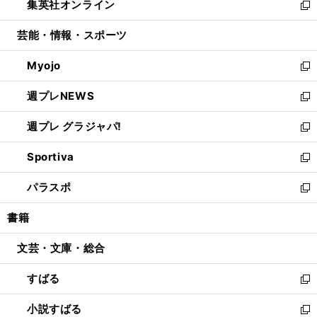
集英社オンライン
く
で
ド
ィ
い
新
開
ウ
ン
ウ
し
芸能・情報・スポーツ
く
で
ド
ィ
い
開
ウ
ン
ウ
Myojo
く
で
ド
ィ
新
開
ウ
ン
し
週プレNEWS
く
で
ド
い
新
開
ウ
ウ
し
週プレ グラジャパ!
く
で
ィ
い
新
開
ン
ウ
し
Sportiva
く
ド
ィ
い
新
ウ
ン
ウ
し
パラスポ
で
ド
ィ
い
新
開
ウ
ン
ウ
し
書籍
く
で
ド
ィ
い
開
ウ
ン
ウ
文芸・文庫・総合
く
で
ド
ィ
開
ウ
ン
すばる
く
で
ド
新
開
ウ
し
小説すばる
く
で
い
新