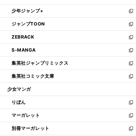
開
ウ
ン
ウ
し
少年ジャンプ+
く
で
ド
ィ
い
新
開
ウ
ン
ウ
し
ジャンプTOON
く
で
ド
ィ
い
新
開
ウ
ン
ウ
し
ZEBRACK
く
で
ド
ィ
い
新
開
ウ
ン
ウ
し
S-MANGA
く
で
ド
ィ
い
新
開
ウ
ン
ウ
し
集英社ジャンプリミックス
く
で
ド
ィ
い
新
開
ウ
ン
ウ
し
集英社コミック文庫
く
で
ド
ィ
い
新
開
ウ
ン
ウ
し
少女マンガ
く
で
ド
ィ
い
開
ウ
ン
ウ
りぼん
く
で
ド
ィ
新
開
ウ
ン
し
マーガレット
く
で
ド
い
新
開
ウ
ウ
し
別冊マーガレット
く
で
ィ
い
新
開
ン
ウ