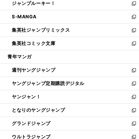
ジャンプルーキー！
く
で
ド
ィ
い
新
開
ウ
ン
ウ
し
S-MANGA
く
で
ド
ィ
い
新
開
ウ
ン
ウ
し
集英社ジャンプリミックス
く
で
ド
ィ
い
新
開
ウ
ン
ウ
し
集英社コミック文庫
く
で
ド
ィ
い
新
開
ウ
ン
ウ
し
青年マンガ
く
で
ド
ィ
い
開
ウ
ン
ウ
週刊ヤングジャンプ
く
で
ド
ィ
新
開
ウ
ン
し
ヤングジャンプ定期購読デジタル
く
で
ド
い
新
開
ウ
ウ
し
ヤンジャン！
く
で
ィ
い
新
開
ン
ウ
し
となりのヤングジャンプ
く
ド
ィ
い
新
ウ
ン
ウ
し
グランドジャンプ
で
ド
ィ
い
新
開
ウ
ン
ウ
し
ウルトラジャンプ
く
で
ド
ィ
い
新