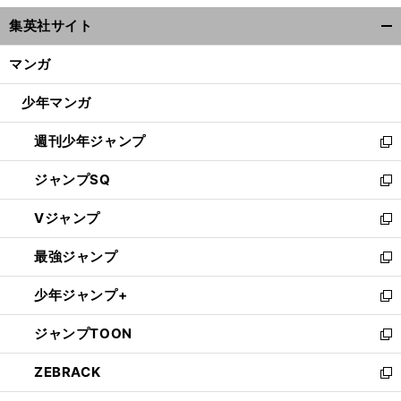
ウ
集英社サイト
ィ
開
ン
く/
マンガ
ド
閉
ウ
じ
少年マンガ
で
る
開
週刊少年ジャンプ
く
新
し
ジャンプSQ
い
新
ウ
し
Vジャンプ
ィ
い
新
ン
ウ
し
最強ジャンプ
ド
ィ
い
新
ウ
ン
ウ
し
少年ジャンプ+
で
ド
ィ
い
新
開
ウ
ン
ウ
し
ジャンプTOON
く
で
ド
ィ
い
新
開
ウ
ン
ウ
し
ZEBRACK
く
で
ド
ィ
い
新
開
ウ
ン
ウ
し