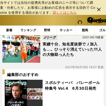
当サイトでは当社の提携先等がお客様のニーズ等について調
査・分析したり、お客様にお勧めの広告を表⽰する⽬的で Co
閉じ
okie を使⽤する場合があります。
詳しくはこちら
る
マイペ
web Sportiva (webスポルティーバ)
検索
メニュ
we
ー
「#ウーベ・ラーン」の最新ニュース・ 情報
b
ジ
新着
ランキング
野球
サッカー
競馬
ゴル
ス
Jリーグ
2021.06.19更新
ポ
ル
実績十分、知名度抜群でＪ加入
テ
も...。ひっそり消えていった11人
ィ
の大物助っ人たち
ー
バ
2021年06月19日 16:07 更新
編集部のおすすめ
スポルティーバ バレーボール
特集号 Vol.4 6月30日発売