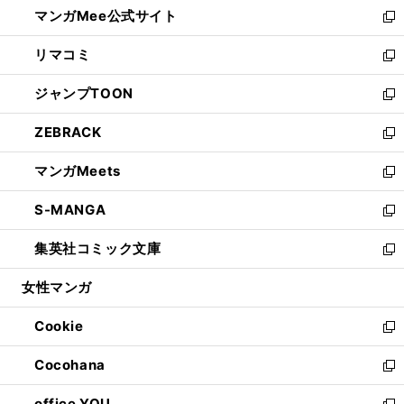
し
マンガMee公式サイト
く
ド
ィ
い
新
ウ
ン
ウ
し
リマコミ
で
ド
ィ
い
新
開
ウ
ン
ウ
し
ジャンプTOON
く
で
ド
ィ
い
新
開
ウ
ン
ウ
し
ZEBRACK
く
で
ド
ィ
い
新
開
ウ
ン
ウ
し
マンガMeets
く
で
ド
ィ
い
新
開
ウ
ン
ウ
し
S-MANGA
く
で
ド
ィ
い
新
開
ウ
ン
ウ
し
集英社コミック文庫
く
で
ド
ィ
い
新
開
ウ
ン
ウ
し
女性マンガ
く
で
ド
ィ
い
開
ウ
ン
ウ
Cookie
く
で
ド
ィ
新
開
ウ
ン
し
Cocohana
く
で
ド
い
新
開
ウ
ウ
し
office YOU
く