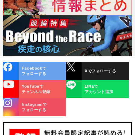
cebo
X
Facebookで
Xでフォローする
ok
フォローする
uTube
LINE
YouTubeで
LINEで
チャンネル登録
アカウント追加
stagra
Instagramで
m
フォローする