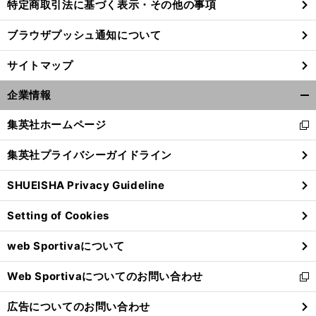
特定商取引法に基づく表示・その他の事項
ブラウザプッシュ通知について
サイトマップ
企業情報
開
く/
集英社ホームページ
新
閉
し
じ
集英社プライバシーガイドライン
い
る
ウ
SHUEISHA Privacy Guideline
ィ
ン
Setting of Cookies
ド
ウ
web Sportivaについて
で
開
Web Sportivaについてのお問い合わせ
く
新
し
広告についてのお問い合わせ
い