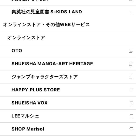
新
開
ウ
ン
し
集英社の児童図書 S-KIDS.LAND
く
で
ド
い
新
開
ウ
ウ
し
オンラインストア・
その他WEBサービス
く
で
ィ
い
開
ン
ウ
オンラインストア
く
ド
ィ
ウ
ン
OTO
で
ド
新
開
ウ
し
SHUEISHA MANGA-ART HERITAGE
く
で
い
新
開
ウ
し
ジャンプキャラクターズストア
く
ィ
い
新
ン
ウ
し
HAPPY PLUS STORE
ド
ィ
い
新
ウ
ン
ウ
し
SHUEISHA VOX
で
ド
ィ
い
新
開
ウ
ン
ウ
し
LEEマルシェ
く
で
ド
ィ
い
新
開
ウ
ン
ウ
し
SHOP Marisol
く
で
ド
ィ
い
新
開
ウ