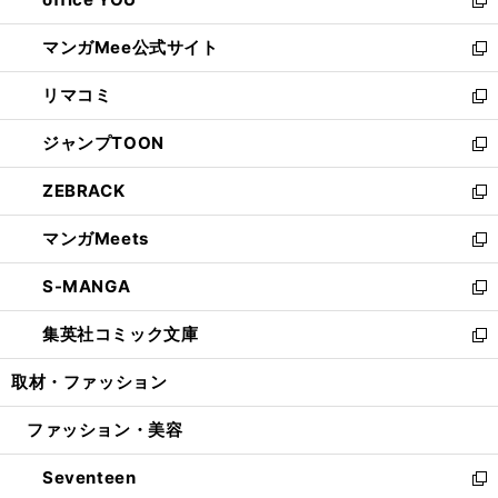
で
ィ
い
新
開
ン
ウ
し
マンガMee公式サイト
く
ド
ィ
い
新
ウ
ン
ウ
し
リマコミ
で
ド
ィ
い
新
開
ウ
ン
ウ
し
ジャンプTOON
く
で
ド
ィ
い
新
開
ウ
ン
ウ
し
ZEBRACK
く
で
ド
ィ
い
新
開
ウ
ン
ウ
し
マンガMeets
く
で
ド
ィ
い
新
開
ウ
ン
ウ
し
S-MANGA
く
で
ド
ィ
い
新
開
ウ
ン
ウ
し
集英社コミック文庫
く
で
ド
ィ
い
新
開
ウ
ン
ウ
し
取材・ファッション
く
で
ド
ィ
い
開
ウ
ン
ウ
ファッション・美容
く
で
ド
ィ
開
ウ
ン
Seventeen
く
で
ド
新