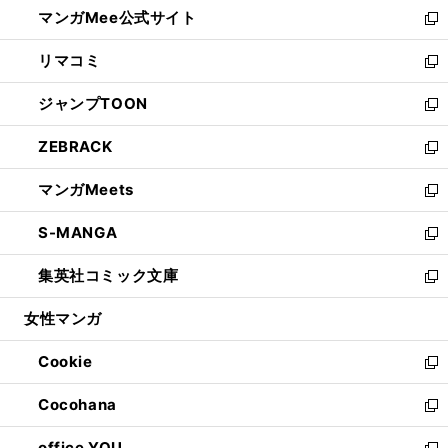
し
マンガMee公式サイト
く
ド
ィ
い
新
ウ
ン
ウ
し
リマコミ
で
ド
ィ
い
新
開
ウ
ン
ウ
し
ジャンプTOON
く
で
ド
ィ
い
新
開
ウ
ン
ウ
し
ZEBRACK
く
で
ド
ィ
い
新
開
ウ
ン
ウ
し
マンガMeets
く
で
ド
ィ
い
新
開
ウ
ン
ウ
し
S-MANGA
く
で
ド
ィ
い
新
開
ウ
ン
ウ
し
集英社コミック文庫
く
で
ド
ィ
い
新
開
ウ
ン
ウ
し
女性マンガ
く
で
ド
ィ
い
開
ウ
ン
ウ
Cookie
く
で
ド
ィ
新
開
ウ
ン
し
Cocohana
く
で
ド
い
新
開
ウ
ウ
し
office YOU
く