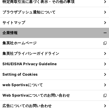
特定商取引法に基づく表示・その他の事項
ブラウザプッシュ通知について
サイトマップ
企業情報
開
く/
集英社ホームページ
新
閉
し
じ
集英社プライバシーガイドライン
い
る
ウ
SHUEISHA Privacy Guideline
ィ
ン
Setting of Cookies
ド
ウ
web Sportivaについて
で
開
Web Sportivaについてのお問い合わせ
く
新
し
広告についてのお問い合わせ
い