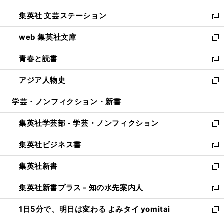
開
ウ
し
集英社 文芸ステーション
く
ィ
い
新
ン
ウ
し
web 集英社文庫
ド
ィ
い
新
ウ
ン
ウ
し
青春と読書
で
ド
ィ
い
新
開
ウ
ン
ウ
し
アジア人物史
く
で
ド
ィ
い
新
開
ウ
ン
ウ
し
学芸・ノンフィクション・新書
く
で
ド
ィ
い
開
ウ
ン
ウ
集英社学芸部 - 学芸・ノンフィクション
く
で
ド
ィ
新
開
ウ
ン
し
集英社ビジネス書
く
で
ド
い
新
開
ウ
ウ
し
集英社新書
く
で
ィ
い
新
開
ン
ウ
し
集英社新書プラス - 知の水先案内人
く
ド
ィ
い
新
ウ
ン
ウ
し
1日5分で、明日は変わる よみタイ yomitai
で
ド
ィ
い
新
開
ウ
ン
ウ
し