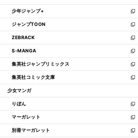
開
ウ
ン
ウ
し
少年ジャンプ+
く
で
ド
ィ
い
新
開
ウ
ン
ウ
し
ジャンプTOON
く
で
ド
ィ
い
新
開
ウ
ン
ウ
し
ZEBRACK
く
で
ド
ィ
い
新
開
ウ
ン
ウ
し
S-MANGA
く
で
ド
ィ
い
新
開
ウ
ン
ウ
し
集英社ジャンプリミックス
く
で
ド
ィ
い
新
開
ウ
ン
ウ
し
集英社コミック文庫
く
で
ド
ィ
い
新
開
ウ
ン
ウ
し
少女マンガ
く
で
ド
ィ
い
開
ウ
ン
ウ
りぼん
く
で
ド
ィ
新
開
ウ
ン
し
マーガレット
く
で
ド
い
新
開
ウ
ウ
し
別冊マーガレット
く
で
ィ
い
新
開
ン
ウ