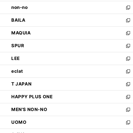
開
ウ
し
non-no
く
で
い
新
開
ウ
し
BAILA
く
ィ
い
新
ン
ウ
し
MAQUIA
ド
ィ
い
新
ウ
ン
ウ
し
SPUR
で
ド
ィ
い
新
開
ウ
ン
ウ
し
LEE
く
で
ド
ィ
い
新
開
ウ
ン
ウ
し
eclat
く
で
ド
ィ
い
新
開
ウ
ン
ウ
し
T JAPAN
く
で
ド
ィ
い
新
開
ウ
ン
ウ
し
HAPPY PLUS ONE
く
で
ド
ィ
い
新
開
ウ
ン
ウ
し
MEN'S NON-NO
く
で
ド
ィ
い
新
開
ウ
ン
ウ
し
UOMO
く
で
ド
ィ
い
新
開
ウ
ン
ウ
し