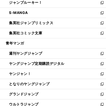
ジャンプルーキー！
く
で
ド
ィ
い
新
開
ウ
ン
ウ
し
S-MANGA
く
で
ド
ィ
い
新
開
ウ
ン
ウ
し
集英社ジャンプリミックス
く
で
ド
ィ
い
新
開
ウ
ン
ウ
し
集英社コミック文庫
く
で
ド
ィ
い
新
開
ウ
ン
ウ
し
青年マンガ
く
で
ド
ィ
い
開
ウ
ン
ウ
週刊ヤングジャンプ
く
で
ド
ィ
新
開
ウ
ン
し
ヤングジャンプ定期購読デジタル
く
で
ド
い
新
開
ウ
ウ
し
ヤンジャン！
く
で
ィ
い
新
開
ン
ウ
し
となりのヤングジャンプ
く
ド
ィ
い
新
ウ
ン
ウ
し
グランドジャンプ
で
ド
ィ
い
新
開
ウ
ン
ウ
し
ウルトラジャンプ
く
で
ド
ィ
い
新