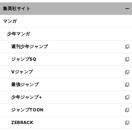
ウ
集英社サイト
ィ
開
ン
く/
マンガ
ド
閉
ウ
じ
少年マンガ
で
る
開
週刊少年ジャンプ
く
新
し
ジャンプSQ
い
新
ウ
し
Vジャンプ
ィ
い
新
ン
ウ
し
最強ジャンプ
ド
ィ
い
新
ウ
ン
ウ
し
少年ジャンプ+
で
ド
ィ
い
新
開
ウ
ン
ウ
し
ジャンプTOON
く
で
ド
ィ
い
新
開
ウ
ン
ウ
し
ZEBRACK
く
で
ド
ィ
い
新
開
ウ
ン
ウ
し