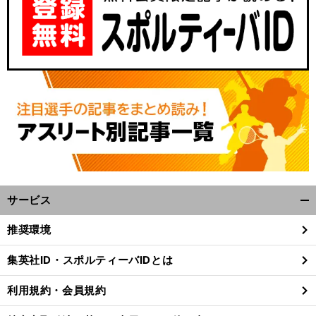
サービス
開
く/
推奨環境
閉
じ
集英社ID・スポルティーバIDとは
る
利用規約・会員規約