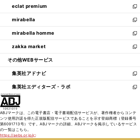
ン
ウ
し
eclat premium
く
で
ド
ィ
い
新
開
ウ
ン
ウ
し
mirabella
く
で
ド
ィ
い
新
開
ウ
ン
ウ
し
mirabella homme
く
で
ド
ィ
い
新
開
ウ
ン
ウ
し
zakka market
く
で
ド
ィ
い
新
開
ウ
ン
ウ
し
その他WEBサービス
く
で
ド
ィ
い
開
ウ
ン
ウ
集英社アドナビ
く
で
ド
ィ
新
開
ウ
ン
し
集英社エディターズ・ラボ
く
で
ド
い
新
開
ウ
ウ
し
く
で
ィ
い
開
ン
ウ
ABJマークは、この電子書店・電子書籍配信サービスが、著作権者からコンテ
く
ド
ィ
ンツ使用許諾を得た正規版配信サービスであることを示す登録商標（登録番号
ウ
ン
第6091713号）です。ABJマークの詳細、ABJマークを掲示しているサービス
で
ド
の一覧はこちら。
開
ウ
https://aebs.or.jp/
新