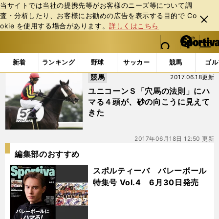
当サイトでは当社の提携先等がお客様のニーズ等について調
査・分析したり、お客様にお勧めの広告を表⽰する⽬的で Co
閉じ
okie を使⽤する場合があります。
詳しくはこちら
る
マイペ
web Sportiva (webスポルティーバ)
検索
メニュ
we
ー
「#ウォーターマーズ」の最新ニュース・ 情報
b
ジ
新着
ランキング
野球
サッカー
競馬
ゴル
ス
競馬
2017.06.18更新
ポ
ル
ユニコーンＳ「穴馬の法則」にハ
テ
マる４頭が、砂の向こうに見えて
ィ
きた
ー
バ
2017年06月18日 12:50 更新
編集部のおすすめ
スポルティーバ バレーボール
特集号 Vol.4 6月30日発売