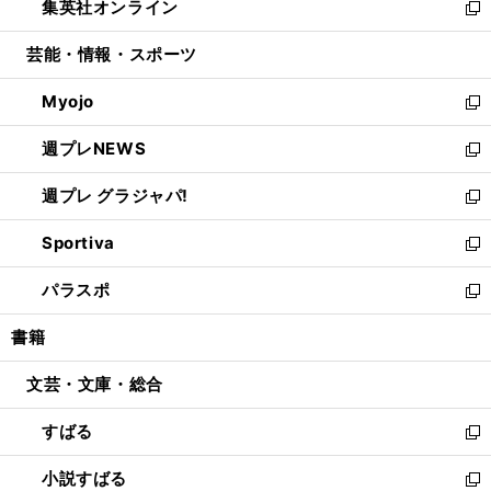
集英社オンライン
く
で
ド
ィ
い
新
開
ウ
ン
ウ
し
芸能・情報・スポーツ
く
で
ド
ィ
い
開
ウ
ン
ウ
Myojo
く
で
ド
ィ
新
開
ウ
ン
し
週プレNEWS
く
で
ド
い
新
開
ウ
ウ
し
週プレ グラジャパ!
く
で
ィ
い
新
開
ン
ウ
し
Sportiva
く
ド
ィ
い
新
ウ
ン
ウ
し
パラスポ
で
ド
ィ
い
新
開
ウ
ン
ウ
し
書籍
く
で
ド
ィ
い
開
ウ
ン
ウ
文芸・文庫・総合
く
で
ド
ィ
開
ウ
ン
すばる
く
で
ド
新
開
ウ
し
小説すばる
く
で
い
新