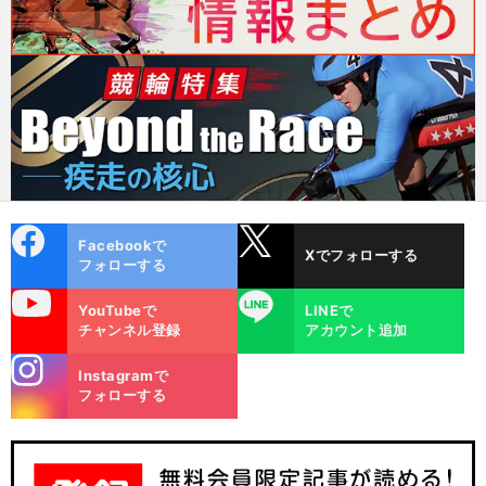
cebo
X
Facebookで
Xでフォローする
ok
フォローする
uTube
LINE
YouTubeで
LINEで
チャンネル登録
アカウント追加
stagra
Instagramで
m
フォローする