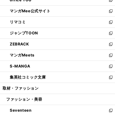
で
ィ
い
新
開
ン
ウ
し
マンガMee公式サイト
く
ド
ィ
い
新
ウ
ン
ウ
し
リマコミ
で
ド
ィ
い
新
開
ウ
ン
ウ
し
ジャンプTOON
く
で
ド
ィ
い
新
開
ウ
ン
ウ
し
ZEBRACK
く
で
ド
ィ
い
新
開
ウ
ン
ウ
し
マンガMeets
く
で
ド
ィ
い
新
開
ウ
ン
ウ
し
S-MANGA
く
で
ド
ィ
い
新
開
ウ
ン
ウ
し
集英社コミック文庫
く
で
ド
ィ
い
新
開
ウ
ン
ウ
し
取材・ファッション
く
で
ド
ィ
い
開
ウ
ン
ウ
ファッション・美容
く
で
ド
ィ
開
ウ
ン
Seventeen
く
で
ド
新