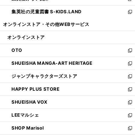
新
開
ウ
ン
し
集英社の児童図書 S-KIDS.LAND
く
で
ド
い
新
開
ウ
ウ
し
オンラインストア・
その他WEBサービス
く
で
ィ
い
開
ン
ウ
オンラインストア
く
ド
ィ
ウ
ン
OTO
で
ド
新
開
ウ
し
SHUEISHA MANGA-ART HERITAGE
く
で
い
新
開
ウ
し
ジャンプキャラクターズストア
く
ィ
い
新
ン
ウ
し
HAPPY PLUS STORE
ド
ィ
い
新
ウ
ン
ウ
し
SHUEISHA VOX
で
ド
ィ
い
新
開
ウ
ン
ウ
し
LEEマルシェ
く
で
ド
ィ
い
新
開
ウ
ン
ウ
し
SHOP Marisol
く
で
ド
ィ
い
新
開
ウ