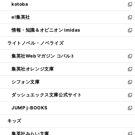
kotoba
く
で
ド
ィ
い
新
開
ウ
ン
ウ
し
e!集英社
く
で
ド
ィ
い
新
開
ウ
ン
ウ
し
情報・知識＆オピニオン imidas
く
で
ド
ィ
い
新
開
ウ
ン
ウ
し
ライトノベル・ノベライズ
く
で
ド
ィ
い
開
ウ
ン
ウ
集英社Webマガジン コバルト
く
で
ド
ィ
新
開
ウ
ン
し
集英社オレンジ文庫
く
で
ド
い
新
開
ウ
ウ
し
シフォン文庫
く
で
ィ
い
新
開
ン
ウ
し
ダッシュエックス文庫公式サイト
く
ド
ィ
い
新
ウ
ン
ウ
し
JUMP j-BOOKS
で
ド
ィ
い
新
開
ウ
ン
ウ
し
キッズ
く
で
ド
ィ
い
開
ウ
ン
ウ
集英社みらい文庫
く
で
ド
ィ