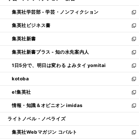
開
ウ
ン
ウ
集英社学芸部 - 学芸・ノンフィクション
く
で
ド
ィ
新
開
ウ
ン
し
集英社ビジネス書
く
で
ド
い
新
開
ウ
ウ
し
集英社新書
く
で
ィ
い
新
開
ン
ウ
し
集英社新書プラス - 知の水先案内人
く
ド
ィ
い
新
ウ
ン
ウ
し
1日5分で、明日は変わる よみタイ yomitai
で
ド
ィ
い
新
開
ウ
ン
ウ
し
kotoba
く
で
ド
ィ
い
新
開
ウ
ン
ウ
し
e!集英社
く
で
ド
ィ
い
新
開
ウ
ン
ウ
し
情報・知識＆オピニオン imidas
く
で
ド
ィ
い
新
開
ウ
ン
ウ
し
ライトノベル・ノベライズ
く
で
ド
ィ
い
開
ウ
ン
ウ
集英社Webマガジン コバルト
く
で
ド
ィ
新
開