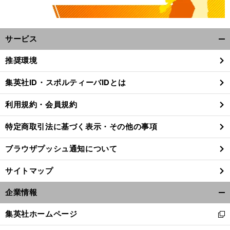
サービス
開
く/
推奨環境
閉
じ
集英社ID・スポルティーバIDとは
る
利用規約・会員規約
特定商取引法に基づく表示・その他の事項
ブラウザプッシュ通知について
サイトマップ
企業情報
開
く/
集英社ホームページ
新
閉
し
じ