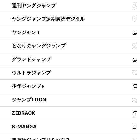
週刊ヤングジャンプ
く
で
ド
ィ
新
開
ウ
ン
し
ヤングジャンプ定期購読デジタル
く
で
ド
い
新
開
ウ
ウ
し
ヤンジャン！
く
で
ィ
い
新
開
ン
ウ
し
となりのヤングジャンプ
く
ド
ィ
い
新
ウ
ン
ウ
し
グランドジャンプ
で
ド
ィ
い
新
開
ウ
ン
ウ
し
ウルトラジャンプ
く
で
ド
ィ
い
新
開
ウ
ン
ウ
し
少年ジャンプ+
く
で
ド
ィ
い
新
開
ウ
ン
ウ
し
ジャンプTOON
く
で
ド
ィ
い
新
開
ウ
ン
ウ
し
ZEBRACK
く
で
ド
ィ
い
新
開
ウ
ン
ウ
し
S-MANGA
く
で
ド
ィ
い
新
開
ウ
ン
ウ
し
集英社ジャンプリミックス
く