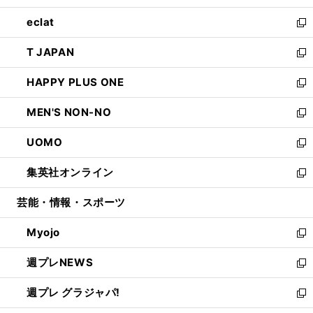
開
ウ
ン
ウ
し
eclat
く
で
ド
ィ
い
新
開
ウ
ン
ウ
し
T JAPAN
く
で
ド
ィ
い
新
開
ウ
ン
ウ
し
HAPPY PLUS ONE
く
で
ド
ィ
い
新
開
ウ
ン
ウ
し
MEN'S NON-NO
く
で
ド
ィ
い
新
開
ウ
ン
ウ
し
UOMO
く
で
ド
ィ
い
新
開
ウ
ン
ウ
し
集英社オンライン
く
で
ド
ィ
い
新
開
ウ
ン
ウ
し
芸能・情報・スポーツ
く
で
ド
ィ
い
開
ウ
ン
ウ
Myojo
く
で
ド
ィ
新
開
ウ
ン
し
週プレNEWS
く
で
ド
い
新
開
ウ
ウ
し
週プレ グラジャパ!
く
で
ィ
い
新
開
ン
ウ
し