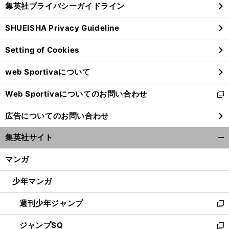
集英社プライバシーガイドライン
い
る
ウ
SHUEISHA Privacy Guideline
ィ
ン
Setting of Cookies
ド
ウ
web Sportivaについて
で
開
Web Sportivaについてのお問い合わせ
く
新
し
広告についてのお問い合わせ
い
ウ
集英社サイト
ィ
開
ン
く/
マンガ
ド
閉
ウ
じ
少年マンガ
で
る
開
週刊少年ジャンプ
く
新
し
ジャンプSQ
い
新