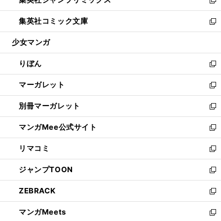
で
ド
ィ
い
新
開
ウ
ン
ウ
し
集英社コミック文庫
く
で
ド
ィ
い
新
開
ウ
ン
ウ
し
少女マンガ
く
で
ド
ィ
い
開
ウ
ン
ウ
りぼん
く
で
ド
ィ
新
開
ウ
ン
し
マーガレット
く
で
ド
い
新
開
ウ
ウ
し
別冊マーガレット
く
で
ィ
い
新
開
ン
ウ
し
マンガMee公式サイト
く
ド
ィ
い
新
ウ
ン
ウ
し
リマコミ
で
ド
ィ
い
新
開
ウ
ン
ウ
し
ジャンプTOON
く
で
ド
ィ
い
新
開
ウ
ン
ウ
し
ZEBRACK
く
で
ド
ィ
い
新
開
ウ
ン
ウ
し
マンガMeets
く
で
ド
ィ
い
新