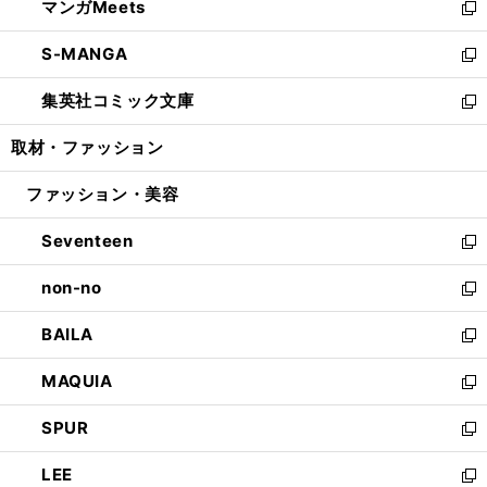
マンガMeets
く
で
ド
ィ
い
新
開
ウ
ン
ウ
し
S-MANGA
く
で
ド
ィ
い
新
開
ウ
ン
ウ
し
集英社コミック文庫
く
で
ド
ィ
い
新
開
ウ
ン
ウ
し
取材・ファッション
く
で
ド
ィ
い
開
ウ
ン
ウ
ファッション・美容
く
で
ド
ィ
開
ウ
ン
Seventeen
く
で
ド
新
開
ウ
し
non-no
く
で
い
新
開
ウ
し
BAILA
く
ィ
い
新
ン
ウ
し
MAQUIA
ド
ィ
い
新
ウ
ン
ウ
し
SPUR
で
ド
ィ
い
新
開
ウ
ン
ウ
し
LEE
く
で
ド
ィ
い
新