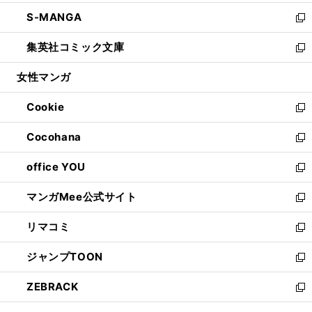
開
ウ
ン
ウ
し
S-MANGA
く
で
ド
ィ
い
新
開
ウ
ン
ウ
し
集英社コミック文庫
く
で
ド
ィ
い
新
開
ウ
ン
ウ
し
女性マンガ
く
で
ド
ィ
い
開
ウ
ン
ウ
Cookie
く
で
ド
ィ
新
開
ウ
ン
し
Cocohana
く
で
ド
い
新
開
ウ
ウ
し
office YOU
く
で
ィ
い
新
開
ン
ウ
し
マンガMee公式サイト
く
ド
ィ
い
新
ウ
ン
ウ
し
リマコミ
で
ド
ィ
い
新
開
ウ
ン
ウ
し
ジャンプTOON
く
で
ド
ィ
い
新
開
ウ
ン
ウ
し
ZEBRACK
く
で
ド
ィ
い
新
開
ウ
ン
ウ
し