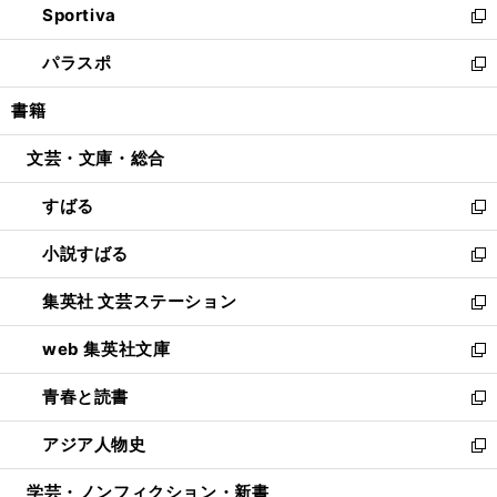
Sportiva
く
ド
ィ
い
新
ウ
ン
ウ
し
パラスポ
で
ド
ィ
い
新
開
ウ
ン
ウ
し
書籍
く
で
ド
ィ
い
開
ウ
ン
ウ
文芸・文庫・総合
く
で
ド
ィ
開
ウ
ン
すばる
く
で
ド
新
開
ウ
し
小説すばる
く
で
い
新
開
ウ
し
集英社 文芸ステーション
く
ィ
い
新
ン
ウ
し
web 集英社文庫
ド
ィ
い
新
ウ
ン
ウ
し
青春と読書
で
ド
ィ
い
新
開
ウ
ン
ウ
し
アジア人物史
く
で
ド
ィ
い
新
開
ウ
ン
ウ
し
学芸・ノンフィクション・新書
く
で
ド
ィ
い