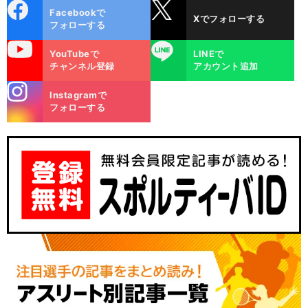
cebo
X
Facebookで
Xでフォローする
ok
フォローする
uTube
LINE
YouTubeで
LINEで
チャンネル登録
アカウント追加
stagra
Instagramで
m
フォローする