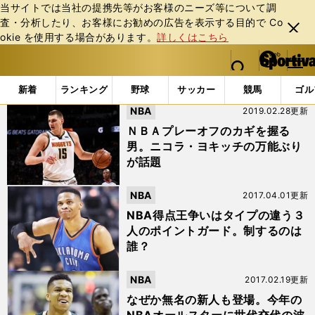
当サイトでは当社の提携先等がお客様のニーズ等について調
査・分析したり、お客様にお勧めの広告を表⽰する⽬的で Co
閉じ
okie を使⽤する場合があります。
詳しくはこちら
る
マイペ
web Sportiva (webスポルティーバ)
検索
メニュ
we
ー
「#ウィルト・チェンバレン」の最新ニュース・ 情報
b
ジ
新着
ランキング
野球
サッカー
競馬
ゴル
ス
NBA
2019.02.28更新
ポ
ル
ＮＢＡプレーオフのカギを握る
テ
男。ニコラ・ヨキッチの万能ぶり
ィ
が話題
ー
バ
NBA
2017.04.01更新
NBA得点王争いはタイプの違う３
人のポイントガード。制するのは
誰？
NBA
2017.02.19更新
なぜか無名の新人も登場。今年の