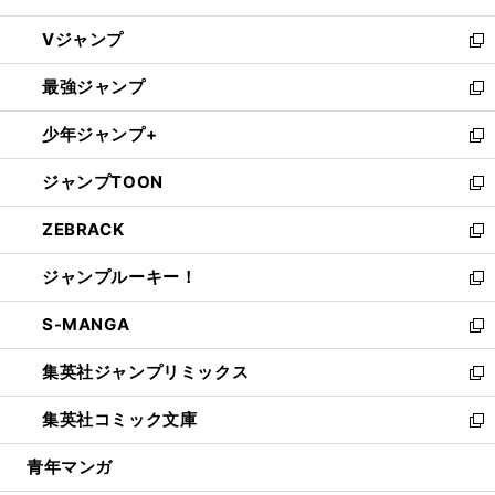
ウ
し
Vジャンプ
ィ
い
新
ン
ウ
し
最強ジャンプ
ド
ィ
い
新
ウ
ン
ウ
し
少年ジャンプ+
で
ド
ィ
い
新
開
ウ
ン
ウ
し
ジャンプTOON
く
で
ド
ィ
い
新
開
ウ
ン
ウ
し
ZEBRACK
く
で
ド
ィ
い
新
開
ウ
ン
ウ
し
ジャンプルーキー！
く
で
ド
ィ
い
新
開
ウ
ン
ウ
し
S-MANGA
く
で
ド
ィ
い
新
開
ウ
ン
ウ
し
集英社ジャンプリミックス
く
で
ド
ィ
い
新
開
ウ
ン
ウ
し
集英社コミック文庫
く
で
ド
ィ
い
新
開
ウ
ン
ウ
し
青年マンガ
く
で
ド
ィ
い
開
ウ
ン
ウ