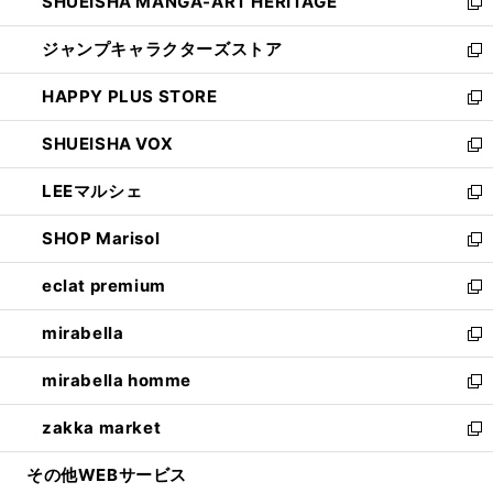
SHUEISHA MANGA-ART HERITAGE
く
で
い
新
開
ウ
し
ジャンプキャラクターズストア
く
ィ
い
新
ン
ウ
し
HAPPY PLUS STORE
ド
ィ
い
新
ウ
ン
ウ
し
SHUEISHA VOX
で
ド
ィ
い
新
開
ウ
ン
ウ
し
LEEマルシェ
く
で
ド
ィ
い
新
開
ウ
ン
ウ
し
SHOP Marisol
く
で
ド
ィ
い
新
開
ウ
ン
ウ
し
eclat premium
く
で
ド
ィ
い
新
開
ウ
ン
ウ
し
mirabella
く
で
ド
ィ
い
新
開
ウ
ン
ウ
し
mirabella homme
く
で
ド
ィ
い
新
開
ウ
ン
ウ
し
zakka market
く
で
ド
ィ
い
新
開
ウ
ン
ウ
し
その他WEBサービス
く
で
ド
ィ
い