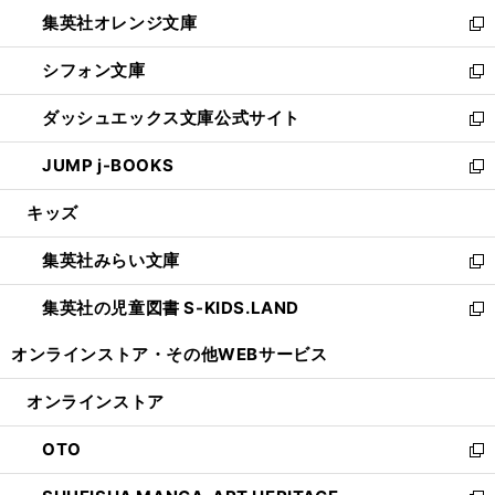
ウ
ン
し
集英社オレンジ文庫
く
で
ド
い
新
開
ウ
ウ
し
シフォン文庫
く
で
ィ
い
新
開
ン
ウ
し
ダッシュエックス文庫公式サイト
く
ド
ィ
い
新
ウ
ン
ウ
し
JUMP j-BOOKS
で
ド
ィ
い
新
開
ウ
ン
ウ
し
キッズ
く
で
ド
ィ
い
開
ウ
ン
ウ
集英社みらい文庫
く
で
ド
ィ
新
開
ウ
ン
し
集英社の児童図書 S-KIDS.LAND
く
で
ド
い
新
開
ウ
ウ
し
オンラインストア・
その他WEBサービス
く
で
ィ
い
開
ン
ウ
オンラインストア
く
ド
ィ
ウ
ン
OTO
で
ド
新
開
ウ
し