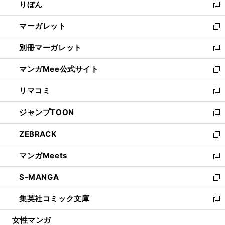
りぼん
く
で
ド
ィ
新
開
ウ
ン
し
マーガレット
く
で
ド
い
新
開
ウ
ウ
し
別冊マーガレット
く
で
ィ
い
新
開
ン
ウ
し
マンガMee公式サイト
く
ド
ィ
い
新
ウ
ン
ウ
し
リマコミ
で
ド
ィ
い
新
開
ウ
ン
ウ
し
ジャンプTOON
く
で
ド
ィ
い
新
開
ウ
ン
ウ
し
ZEBRACK
く
で
ド
ィ
い
新
開
ウ
ン
ウ
し
マンガMeets
く
で
ド
ィ
い
新
開
ウ
ン
ウ
し
S-MANGA
く
で
ド
ィ
い
新
開
ウ
ン
ウ
し
集英社コミック文庫
く
で
ド
ィ
い
新
開
ウ
ン
ウ
し
女性マンガ
く
で
ド
ィ
い