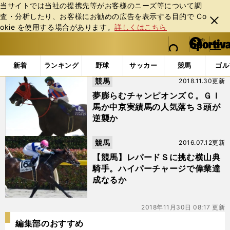
当サイトでは当社の提携先等がお客様のニーズ等について調
査・分析したり、お客様にお勧めの広告を表⽰する⽬的で Co
閉じ
okie を使⽤する場合があります。
詳しくはこちら
る
マイペ
web Sportiva (webスポルティーバ)
検索
メニュ
we
ー
「#インカンテーション」の最新ニュース・ 情報
b
ジ
新着
ランキング
野球
サッカー
競馬
ゴル
ス
競馬
2018.11.30更新
ポ
ル
夢膨らむチャンピオンズＣ。ＧＩ
テ
馬か中京実績馬の人気落ち３頭が
ィ
逆襲か
ー
バ
競馬
2016.07.12更新
【競馬】レパードＳに挑む横山典
騎手。ハイパーチャージで偉業達
成なるか
2018年11月30日 08:17 更新
編集部のおすすめ