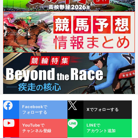
cebo
X
Facebookで
Xでフォローする
ok
フォローする
uTube
LINE
YouTubeで
LINEで
チャンネル登録
アカウント追加