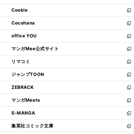
開
ウ
ン
ウ
Cookie
く
で
ド
ィ
新
開
ウ
ン
し
Cocohana
く
で
ド
い
新
開
ウ
ウ
し
office YOU
く
で
ィ
い
新
開
ン
ウ
し
マンガMee公式サイト
く
ド
ィ
い
新
ウ
ン
ウ
し
リマコミ
で
ド
ィ
い
新
開
ウ
ン
ウ
し
ジャンプTOON
く
で
ド
ィ
い
新
開
ウ
ン
ウ
し
ZEBRACK
く
で
ド
ィ
い
新
開
ウ
ン
ウ
し
マンガMeets
く
で
ド
ィ
い
新
開
ウ
ン
ウ
し
S-MANGA
く
で
ド
ィ
い
新
開
ウ
ン
ウ
し
集英社コミック文庫
く
で
ド
ィ
い
新
開
ウ
ン
ウ
し