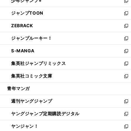
少年ジャンプ+
で
ド
ィ
い
新
開
ウ
ン
ウ
し
ジャンプTOON
く
で
ド
ィ
い
新
開
ウ
ン
ウ
し
ZEBRACK
く
で
ド
ィ
い
新
開
ウ
ン
ウ
し
ジャンプルーキー！
く
で
ド
ィ
い
新
開
ウ
ン
ウ
し
S-MANGA
く
で
ド
ィ
い
新
開
ウ
ン
ウ
し
集英社ジャンプリミックス
く
で
ド
ィ
い
新
開
ウ
ン
ウ
し
集英社コミック文庫
く
で
ド
ィ
い
新
開
ウ
ン
ウ
し
青年マンガ
く
で
ド
ィ
い
開
ウ
ン
ウ
週刊ヤングジャンプ
く
で
ド
ィ
新
開
ウ
ン
し
ヤングジャンプ定期購読デジタル
く
で
ド
い
新
開
ウ
ウ
し
ヤンジャン！
く
で
ィ
い
新