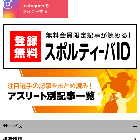
stagra
Instagramで
m
フォローする
サービス
開
く/
推奨環境