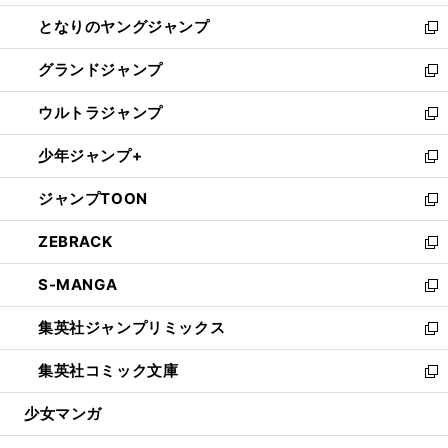
開
ン
ウ
し
となりのヤングジャンプ
く
ド
ィ
い
新
ウ
ン
ウ
し
グランドジャンプ
で
ド
ィ
い
新
開
ウ
ン
ウ
し
ウルトラジャンプ
く
で
ド
ィ
い
新
開
ウ
ン
ウ
し
少年ジャンプ+
く
で
ド
ィ
い
新
開
ウ
ン
ウ
し
ジャンプTOON
く
で
ド
ィ
い
新
開
ウ
ン
ウ
し
ZEBRACK
く
で
ド
ィ
い
新
開
ウ
ン
ウ
し
S-MANGA
く
で
ド
ィ
い
新
開
ウ
ン
ウ
し
集英社ジャンプリミックス
く
で
ド
ィ
い
新
開
ウ
ン
ウ
し
集英社コミック文庫
く
で
ド
ィ
い
新
開
ウ
ン
ウ
し
少女マンガ
く
で
ド
ィ
い
開
ウ
ン
ウ