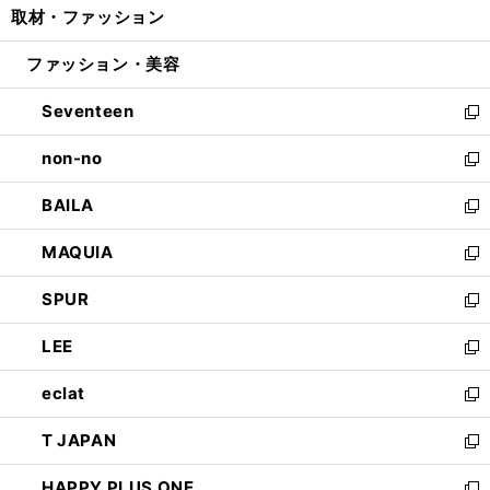
取材・ファッション
く
で
ド
ィ
い
開
ウ
ン
ウ
ファッション・美容
く
で
ド
ィ
開
ウ
ン
Seventeen
く
で
ド
新
開
ウ
し
non-no
く
で
い
新
開
ウ
し
BAILA
く
ィ
い
新
ン
ウ
し
MAQUIA
ド
ィ
い
新
ウ
ン
ウ
し
SPUR
で
ド
ィ
い
新
開
ウ
ン
ウ
し
LEE
く
で
ド
ィ
い
新
開
ウ
ン
ウ
し
eclat
く
で
ド
ィ
い
新
開
ウ
ン
ウ
し
T JAPAN
く
で
ド
ィ
い
新
開
ウ
ン
ウ
し
HAPPY PLUS ONE
く
で
ド