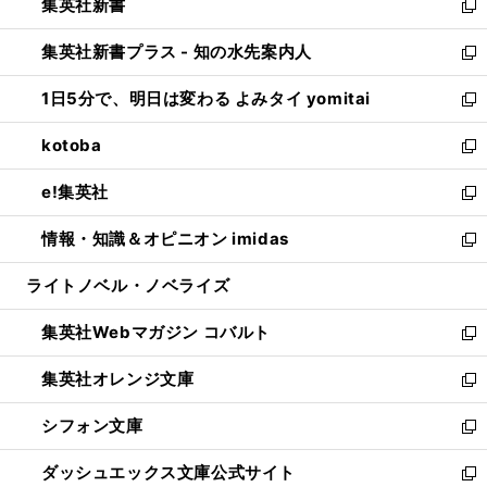
集英社新書
く
で
ィ
い
新
開
ン
ウ
し
集英社新書プラス - 知の水先案内人
く
ド
ィ
い
新
ウ
ン
ウ
し
1日5分で、明日は変わる よみタイ yomitai
で
ド
ィ
い
新
開
ウ
ン
ウ
し
kotoba
く
で
ド
ィ
い
新
開
ウ
ン
ウ
し
e!集英社
く
で
ド
ィ
い
新
開
ウ
ン
ウ
し
情報・知識＆オピニオン imidas
く
で
ド
ィ
い
新
開
ウ
ン
ウ
し
ライトノベル・ノベライズ
く
で
ド
ィ
い
開
ウ
ン
ウ
集英社Webマガジン コバルト
く
で
ド
ィ
新
開
ウ
ン
し
集英社オレンジ文庫
く
で
ド
い
新
開
ウ
ウ
し
シフォン文庫
く
で
ィ
い
新
開
ン
ウ
し
ダッシュエックス文庫公式サイト
く
ド
ィ
い
新