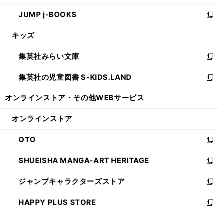
ウ
ン
ウ
し
JUMP j-BOOKS
で
ド
ィ
い
新
開
ウ
ン
ウ
し
キッズ
く
で
ド
ィ
い
開
ウ
ン
ウ
集英社みらい文庫
く
で
ド
ィ
新
開
ウ
ン
し
集英社の児童図書 S-KIDS.LAND
く
で
ド
い
新
開
ウ
ウ
し
オンラインストア・
その他WEBサービス
く
で
ィ
い
開
ン
ウ
オンラインストア
く
ド
ィ
ウ
ン
OTO
で
ド
新
開
ウ
し
SHUEISHA MANGA-ART HERITAGE
く
で
い
新
開
ウ
し
ジャンプキャラクターズストア
く
ィ
い
新
ン
ウ
し
HAPPY PLUS STORE
ド
ィ
い
新
ウ
ン
ウ
し