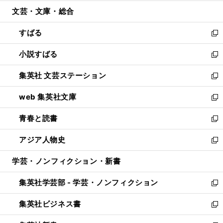
開
ウ
ン
ウ
文芸・文庫・総合
く
で
ド
ィ
開
ウ
ン
すばる
く
で
ド
新
開
ウ
し
小説すばる
く
で
い
新
開
ウ
し
集英社 文芸ステーション
く
ィ
い
新
ン
ウ
し
web 集英社文庫
ド
ィ
い
新
ウ
ン
ウ
し
青春と読書
で
ド
ィ
い
新
開
ウ
ン
ウ
し
アジア人物史
く
で
ド
ィ
い
新
開
ウ
ン
ウ
し
学芸・ノンフィクション・新書
く
で
ド
ィ
い
開
ウ
ン
ウ
集英社学芸部 - 学芸・ノンフィクション
く
で
ド
ィ
新
開
ウ
ン
し
集英社ビジネス書
く
で
ド
い
新
開
ウ
ウ
し