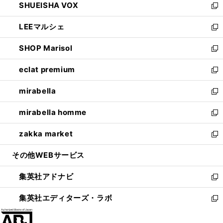
SHUEISHA VOX
で
ド
ィ
い
新
開
ウ
ン
ウ
し
LEEマルシェ
く
で
ド
ィ
い
新
開
ウ
ン
ウ
し
SHOP Marisol
く
で
ド
ィ
い
新
開
ウ
ン
ウ
し
eclat premium
く
で
ド
ィ
い
新
開
ウ
ン
ウ
し
mirabella
く
で
ド
ィ
い
新
開
ウ
ン
ウ
し
mirabella homme
く
で
ド
ィ
い
新
開
ウ
ン
ウ
し
zakka market
く
で
ド
ィ
い
新
開
ウ
ン
ウ
し
その他WEBサービス
く
で
ド
ィ
い
開
ウ
ン
ウ
集英社アドナビ
く
で
ド
ィ
新
開
ウ
ン
し
集英社エディターズ・ラボ
く
で
ド
い
新
開
ウ
ウ
し
く
で
ィ
い