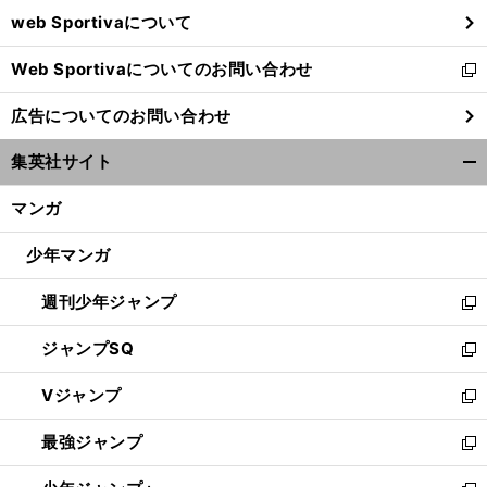
ウ
web Sportivaについて
で
開
Web Sportivaについてのお問い合わせ
く
新
し
広告についてのお問い合わせ
い
ウ
集英社サイト
ィ
開
ン
く/
マンガ
ド
閉
ウ
じ
少年マンガ
で
る
開
週刊少年ジャンプ
く
新
し
ジャンプSQ
い
新
ウ
し
Vジャンプ
ィ
い
新
ン
ウ
し
最強ジャンプ
ド
ィ
い
新
ウ
ン
ウ
し