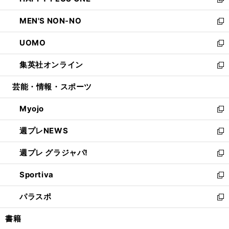
ィ
い
新
開
ウ
ン
ウ
し
MEN'S NON-NO
く
で
ド
ィ
い
新
開
ウ
ン
ウ
し
UOMO
く
で
ド
ィ
い
新
開
ウ
ン
ウ
し
集英社オンライン
く
で
ド
ィ
い
新
開
ウ
ン
ウ
し
芸能・情報・スポーツ
く
で
ド
ィ
い
開
ウ
ン
ウ
Myojo
く
で
ド
ィ
新
開
ウ
ン
し
週プレNEWS
く
で
ド
い
新
開
ウ
ウ
し
週プレ グラジャパ!
く
で
ィ
い
新
開
ン
ウ
し
Sportiva
く
ド
ィ
い
新
ウ
ン
ウ
し
パラスポ
で
ド
ィ
い
新
開
ウ
ン
ウ
し
書籍
く
で
ド
ィ
い