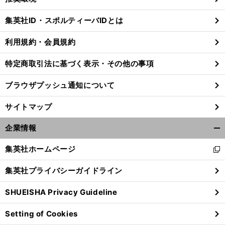
閉
じ
集英社ID・スポルティーバIDとは
る
利用規約・会員規約
特定商取引法に基づく表示・その他の事項
ブラウザプッシュ通知について
サイトマップ
企業情報
開
く/
集英社ホームページ
新
閉
し
じ
集英社プライバシーガイドライン
い
る
ウ
SHUEISHA Privacy Guideline
ィ
ン
Setting of Cookies
ド