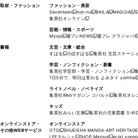
い
し
い
い
ド
ン
ド
ン
取材・ファッション
ファッション・美容
開
く
開
ウ
い
ウ
ウ
ウ
ド
ウ
ド
Seventeen
non-no
BAILA
MAQUIA
S
く
く
新
新
新
新
ィ
ウ
ィ
ィ
で
ウ
で
ウ
集英社オンライン
し
新
し
し
し
ン
ィ
ン
ン
開
で
開
で
い
し
い
い
い
ド
ン
ド
ド
芸能・情報・スポーツ
く
開
く
開
ウ
い
ウ
ウ
ウ
ウ
ド
ウ
ウ
Myojo
週プレNEWS
週プレ グラジャパ!
く
く
新
新
新
ィ
ウ
ィ
ィ
ィ
で
ウ
で
で
し
し
ン
ィ
ン
ン
ン
書籍
文芸・文庫・総合
開
で
開
開
い
い
ド
ン
ド
ド
ド
すばる
小説すばる
集英社 文芸ステーシ
く
開
く
く
新
新
ウ
ウ
ウ
ド
ウ
ウ
ウ
く
し
し
ィ
ィ
学芸・ノンフィクション・新書
で
ウ
で
で
で
い
い
ン
ン
集英社学芸部 - 学芸・ノンフィクション
開
で
開
開
開
新
ウ
ウ
ド
ド
1日5分で、明日は変わる よみタイ yomitai
く
開
く
く
く
し
新
ィ
ィ
ウ
ウ
く
い
ン
ン
ライトノベル・ノベライズ
で
で
ウ
ド
ド
集英社Webマガジン コバルト
集英社オレ
開
開
新
ィ
ウ
ウ
く
く
し
ン
キッズ
で
で
い
ド
集英社みらい文庫
集英社の児童図書 S-KID
開
開
新
ウ
ウ
く
く
し
ィ
オンラインストア・
オンラインストア
で
い
ン
その他WEBサービス
OTO
SHUEISHA MANGA-ART HERITAGE
開
新
ウ
ド
LEEマルシェ
SHOP Marisol
eclat prem
く
し
新
新