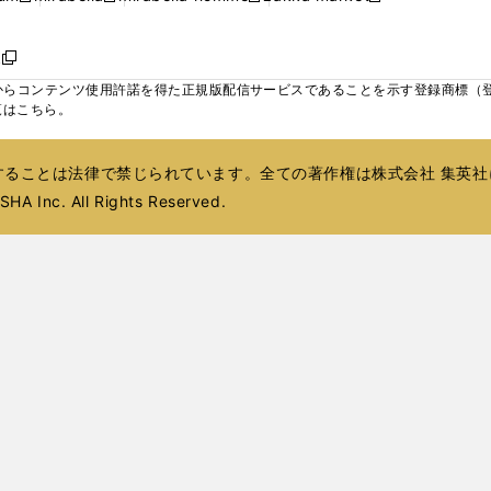
ィ
ウ
ウ
ウ
く
く
く
く
い
し
し
い
し
し
い
ン
で
で
で
ウ
い
い
ウ
い
い
ウ
ド
ボ
開
開
開
新
ィ
ウ
ウ
ィ
ウ
ウ
ィ
ウ
く
く
く
し
らコンテンツ使用許諾を得た正規版配信サービスであることを示す登録商標（登録番
ン
ィ
ィ
ン
ィ
ィ
ン
で
い
覧はこちら。
ド
ン
ン
ド
ン
ン
ド
開
ウ
ウ
ド
ド
ウ
ド
ド
ウ
く
ィ
で
ウ
ウ
で
ウ
ウ
で
ることは法律で禁じられています。全ての著作権は株式会社 集英社
ン
開
で
で
開
で
で
開
ド
HA Inc. All Rights Reserved.
く
開
開
く
開
開
く
ウ
く
く
く
く
で
開
く