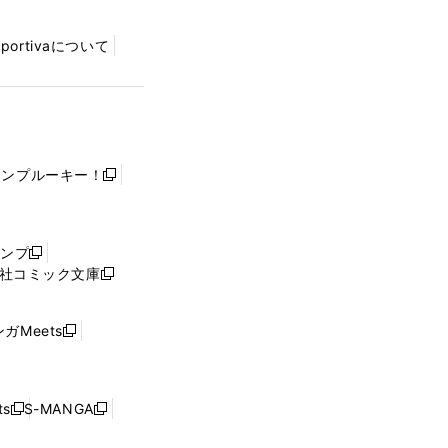
Sportivaについて
ャンプルーキー！
新
し
い
ウ
ャンプ
新
ィ
社コミック文庫
し
新
ン
い
し
ド
ウ
い
ウ
ガMeets
新
ィ
ウ
で
し
ン
ィ
開
い
ド
ン
く
ウ
ウ
ド
s
S-MANGA
新
新
ィ
で
ウ
し
し
ン
開
で