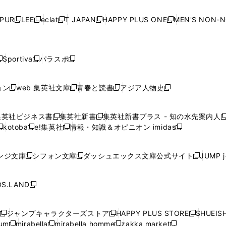
い
い
い
い
ド
ド
ド
ド
ド
開
く
開
く
開
く
開
ウ
ウ
ウ
ウ
ウ
ウ
ウ
ウ
ウ
PUR
LEE
eclat
T JAPAN
HAPPY PLUS ONE
MEN'S NON-
く
く
く
く
新
新
新
新
新
ィ
ィ
ィ
ィ
で
で
で
で
で
し
し
し
し
し
ン
ン
ン
ン
開
開
開
開
開
い
い
い
い
い
ド
ド
ド
ド
く
く
く
く
く
ウ
ウ
ウ
ウ
ウ
ウ
ウ
ウ
ウ
Sportiva
パラスポ
新
新
ィ
ィ
ィ
ィ
ィ
で
で
で
で
し
し
し
ン
ン
ン
ン
ン
開
開
開
開
い
い
い
ド
ド
ド
ド
ド
ョン
web 集英社文庫
青春と読書
アジア人物史
く
く
く
く
新
新
新
新
ウ
ウ
ウ
ウ
ウ
ウ
ウ
ウ
し
し
し
し
ィ
ィ
ィ
で
で
で
で
で
い
い
い
い
ン
ン
ン
集英社ビジネス書
集英社新書
集英社新書プラス - 知の水先案内人
開
開
開
開
開
新
新
新
ウ
ウ
ウ
ウ
ド
ド
ド
kotoba
e!集英社
情報・知識＆オピニオン imidas
く
く
く
く
く
新
し
新
し
新
ィ
ィ
ィ
ィ
ウ
ウ
ウ
し
し
い
し
い
し
ン
ン
ン
ン
で
で
で
い
い
ウ
い
ウ
い
ド
ド
ド
ド
ンジ文庫
シフォン文庫
ダッシュエックス文庫公式サイト
JUMP 
開
開
開
新
新
新
ウ
ウ
ィ
ウ
ィ
ウ
ウ
ウ
ウ
ウ
く
く
く
し
し
し
ィ
ィ
ン
ィ
ン
ィ
で
で
で
で
い
い
い
ン
ン
ド
ン
ド
ン
S.LAND
開
開
開
開
新
ウ
ウ
ウ
ド
ド
ウ
ド
ウ
ド
く
く
く
く
し
ィ
ィ
ィ
ウ
ウ
で
ウ
で
ウ
い
ン
ン
ン
ジャンプキャラクターズストア
HAPPY PLUS STORE
SHUEIS
で
で
開
で
開
で
新
新
新
ウ
ド
ド
ド
ium
mirabella
mirabella homme
zakka market
開
開
く
開
く
開
し
新
新
新
し
新
し