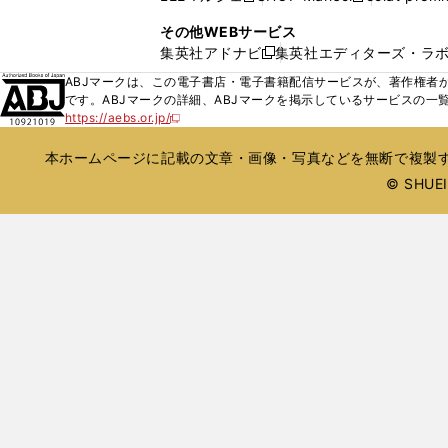
ィ
ウ
い
し
し
ン
その他WEBサービス
で
ウ
い
い
ド
集英社アドナビ
集英社エディターズ・ラ
開
新
ィ
ウ
ウ
ウ
く
し
ABJマークは、この電子書店・電子書籍配信サービスが、著作権者か
ン
ィ
ィ
で
い
です。ABJマークの詳細、ABJマークを掲示しているサービスの一
ド
ン
ン
開
https://aebs.or.jp/
ウ
新
ウ
ド
ド
く
し
ィ
で
ウ
ウ
い
本ホームページに記載の文章・画像・写真などを無断で複製す
ン
開
で
で
ウ
ド
© SHUEIS
ィ
く
開
開
ン
ウ
く
く
ド
で
ウ
開
で
開
く
く