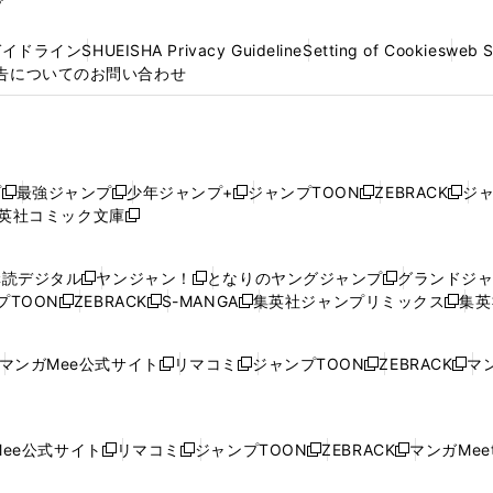
プ
ガイドライン
SHUEISHA Privacy Guideline
Setting of Cookies
web 
告についてのお問い合わせ
プ
最強ジャンプ
少年ジャンプ+
ジャンプTOON
ZEBRACK
ジ
新
新
新
新
新
英社コミック文庫
し
新
し
し
し
し
い
い
し
い
い
い
ウ
ウ
い
ウ
ウ
ウ
購読デジタル
ヤンジャン！
となりのヤングジャンプ
グランドジ
新
新
新
ィ
ィ
ウ
ィ
ィ
ィ
プTOON
ZEBRACK
S-MANGA
集英社ジャンプリミックス
集英
新
し
新
し
新
し
新
ン
ン
ィ
ン
ン
ン
し
い
し
い
し
い
し
ド
ド
ン
ド
ド
ド
い
ウ
い
ウ
い
ウ
い
ウ
ウ
ド
ウ
ウ
ウ
マンガMee公式サイト
リマコミ
ジャンプTOON
ZEBRACK
マン
新
新
新
新
ウ
ィ
ウ
ィ
ウ
ィ
ウ
で
で
ウ
で
で
で
し
し
し
し
し
ィ
ン
ィ
ン
ィ
ン
ィ
開
開
で
開
開
開
い
い
い
い
い
ン
ド
ン
ド
ン
ド
ン
く
く
開
く
く
く
ウ
ウ
ウ
ウ
ウ
ド
ウ
ド
ウ
ド
ウ
ド
ee公式サイト
リマコミ
ジャンプTOON
ZEBRACK
マンガMeet
く
新
新
新
新
ィ
ィ
ィ
ィ
ィ
ウ
で
ウ
で
ウ
で
ウ
し
し
し
し
ン
ン
ン
ン
ン
で
開
で
開
で
開
で