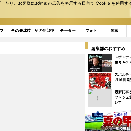
たり、お客様にお勧めの広告を表⽰する⽬的で Cookie を使⽤す
フ
その他球技
その他競技
モーター
フォト
連載
編集部のおすすめ
スポルテ
集号 Vol
スポルテ
月16日発
最新記事
プッシュ
いて