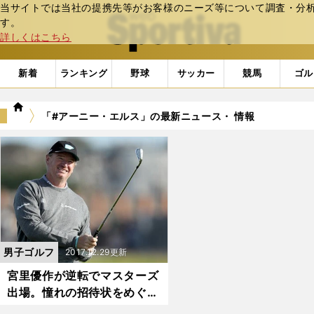
当サイトでは当社の提携先等がお客様のニーズ等について調査・分析し
web Sportiva (webスポルティーバ)
す。
詳しくはこちら
新着
ランキング
野球
サッカー
競馬
ゴル
we
「#アーニー・エルス」の最新ニュース・ 情報
b
ス
ポ
ル
テ
ィ
ー
バ
男子ゴルフ
2017.12.29更新
宮里優作が逆転でマスターズ
出場。憧れの招待状をめぐる
悲喜こもごも