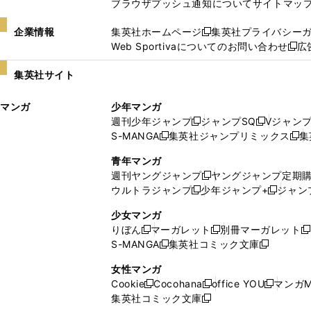
ブラウザプッシュ通知について
サイトマッ
企業情報
集英社ホームページ
集英社プライバシー
新
Web Sportivaについてのお問い合わせ
広
し
新
い
し
集英社サイト
ウ
い
ィ
ウ
マンガ
少年マンガ
ン
ィ
週刊少年ジャンプ
ジャンプSQ
Vジャン
ド
ン
新
新
S-MANGA
集英社ジャンプリミックス
集
ウ
ド
新
し
し
新
で
ウ
し
い
い
し
青年マンガ
開
で
い
ウ
ウ
い
週刊ヤングジャンプ
ヤングジャンプ定期
新
く
開
ウ
ィ
ィ
ウ
ウルトラジャンプ
少年ジャンプ+
ジャン
新
し
新
く
ィ
ン
ン
ィ
し
い
し
ン
ド
ド
ン
少女マンガ
い
ウ
い
ド
ウ
ウ
ド
りぼん
マーガレット
別冊マーガレット
新
新
新
ウ
ィ
ウ
ウ
で
で
ウ
S-MANGA
集英社コミック文庫
し
新
し
新
ィ
ン
ィ
で
開
開
で
い
し
い
し
ン
ド
ン
女性マンガ
開
く
く
開
ウ
い
ウ
い
ド
ウ
ド
Cookie
Cocohana
office YOU
マンガM
く
く
新
新
新
ィ
ウ
ィ
ウ
ウ
で
ウ
集英社コミック文庫
し
新
し
し
ン
ィ
ン
ィ
で
開
で