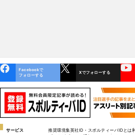
ebo
X
YouTube
Facebookで
Xでフォローする
ok
フォローする
サービス
推奨環境
集英社ID・スポルティーバIDとは