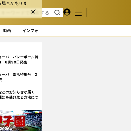
る場合がありま
マイペ
閉じ
検索
メニュ
ー
る
す
ジ
る
動画
インフォ
ィーバ バレーボール特
.4 6月30日発売
ィーバ 部活特集号 3
売
などのお知らせが届く
通知を受け取る方法につ