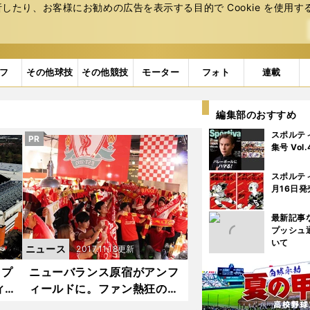
たり、お客様にお勧めの広告を表⽰する⽬的で Cookie を使⽤す
フ
その他球技
その他競技
モーター
フォト
連載
編集部のおすすめ
スポルテ
PR
集号 Vol
スポルテ
月16日発
最新記事
プッシュ
いて
ニュース
2017.11.18更新
ァプ
ニューバランス原宿がアンフ
ィ
ィールドに。ファン熱狂のリ
30
バプールナイト