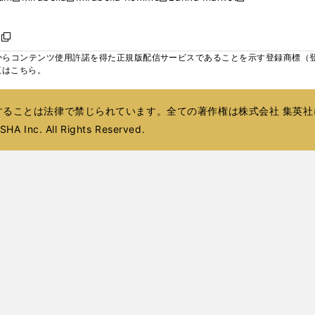
ィ
ウ
ウ
ウ
く
く
く
く
い
し
し
い
し
し
い
ン
で
で
で
ウ
い
い
ウ
い
い
ウ
ド
ボ
開
開
開
新
ィ
ウ
ウ
ィ
ウ
ウ
ィ
ウ
く
く
く
し
らコンテンツ使用許諾を得た正規版配信サービスであることを示す登録商標（登録番
ン
ィ
ィ
ン
ィ
ィ
ン
で
い
覧はこちら。
ド
ン
ン
ド
ン
ン
ド
開
ウ
ウ
ド
ド
ウ
ド
ド
ウ
く
ィ
で
ウ
ウ
で
ウ
ウ
で
ることは法律で禁じられています。全ての著作権は株式会社 集英社
ン
開
で
で
開
で
で
開
ド
HA Inc. All Rights Reserved.
く
開
開
く
開
開
く
ウ
く
く
く
く
で
開
く