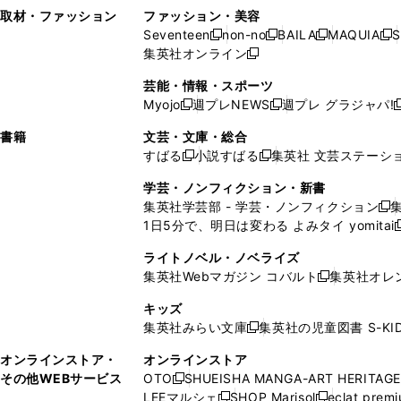
い
し
い
い
ド
ン
ド
ン
取材・ファッション
ファッション・美容
開
く
開
ウ
い
ウ
ウ
ウ
ド
ウ
ド
Seventeen
non-no
BAILA
MAQUIA
S
く
く
新
新
新
新
ィ
ウ
ィ
ィ
で
ウ
で
ウ
集英社オンライン
し
新
し
し
し
ン
ィ
ン
ン
開
で
開
で
い
し
い
い
い
ド
ン
ド
ド
芸能・情報・スポーツ
く
開
く
開
ウ
い
ウ
ウ
ウ
ウ
ド
ウ
ウ
Myojo
週プレNEWS
週プレ グラジャパ!
く
く
新
新
新
ィ
ウ
ィ
ィ
ィ
で
ウ
で
で
し
し
ン
ィ
ン
ン
ン
書籍
文芸・文庫・総合
開
で
開
開
い
い
ド
ン
ド
ド
ド
すばる
小説すばる
集英社 文芸ステーシ
く
開
く
く
新
新
ウ
ウ
ウ
ド
ウ
ウ
ウ
く
し
し
ィ
ィ
学芸・ノンフィクション・新書
で
ウ
で
で
で
い
い
ン
ン
集英社学芸部 - 学芸・ノンフィクション
開
で
開
開
開
新
ウ
ウ
ド
ド
1日5分で、明日は変わる よみタイ yomitai
く
開
く
く
く
し
新
ィ
ィ
ウ
ウ
く
い
ン
ン
ライトノベル・ノベライズ
で
で
ウ
ド
ド
集英社Webマガジン コバルト
集英社オレ
開
開
新
ィ
ウ
ウ
く
く
し
ン
キッズ
で
で
い
ド
集英社みらい文庫
集英社の児童図書 S-KID
開
開
新
ウ
ウ
く
く
し
ィ
オンラインストア・
オンラインストア
で
い
ン
その他WEBサービス
OTO
SHUEISHA MANGA-ART HERITAGE
開
新
ウ
ド
LEEマルシェ
SHOP Marisol
eclat prem
く
し
新
新