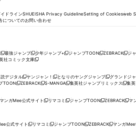
プ
ガイドライン
SHUEISHA Privacy Guideline
Setting of Cookies
web 
告についてのお問い合わせ
プ
最強ジャンプ
少年ジャンプ+
ジャンプTOON
ZEBRACK
ジ
新
新
新
新
新
英社コミック文庫
し
新
し
し
し
し
い
い
し
い
い
い
ウ
ウ
い
ウ
ウ
ウ
購読デジタル
ヤンジャン！
となりのヤングジャンプ
グランドジ
新
新
新
ィ
ィ
ウ
ィ
ィ
ィ
プTOON
ZEBRACK
S-MANGA
集英社ジャンプリミックス
集英
新
し
新
し
新
し
新
ン
ン
ィ
ン
ン
ン
し
い
し
い
し
い
し
ド
ド
ン
ド
ド
ド
い
ウ
い
ウ
い
ウ
い
ウ
ウ
ド
ウ
ウ
ウ
マンガMee公式サイト
リマコミ
ジャンプTOON
ZEBRACK
マン
新
新
新
新
ウ
ィ
ウ
ィ
ウ
ィ
ウ
で
で
ウ
で
で
で
し
し
し
し
し
ィ
ン
ィ
ン
ィ
ン
ィ
開
開
で
開
開
開
い
い
い
い
い
ン
ド
ン
ド
ン
ド
ン
く
く
開
く
く
く
ウ
ウ
ウ
ウ
ウ
ド
ウ
ド
ウ
ド
ウ
ド
ee公式サイト
リマコミ
ジャンプTOON
ZEBRACK
マンガMeet
く
新
新
新
新
ィ
ィ
ィ
ィ
ィ
ウ
で
ウ
で
ウ
で
ウ
し
し
し
し
ン
ン
ン
ン
ン
で
開
で
開
で
開
で