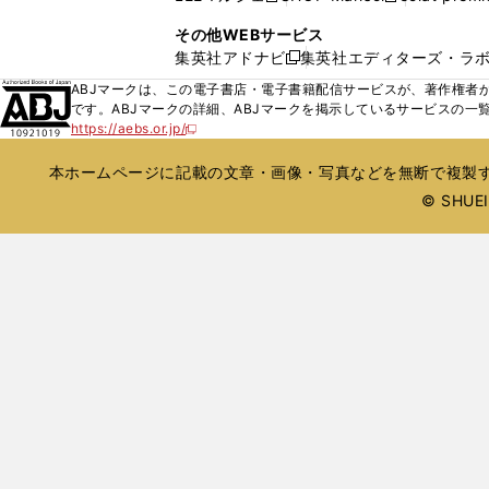
ィ
ウ
い
し
し
ン
その他WEBサービス
で
ウ
い
い
ド
集英社アドナビ
集英社エディターズ・ラ
開
新
ィ
ウ
ウ
ウ
く
し
ABJマークは、この電子書店・電子書籍配信サービスが、著作権者か
ン
ィ
ィ
で
い
です。ABJマークの詳細、ABJマークを掲示しているサービスの一
ド
ン
ン
開
https://aebs.or.jp/
ウ
新
ウ
ド
ド
く
し
ィ
で
ウ
ウ
い
本ホームページに記載の文章・画像・写真などを無断で複製す
ン
開
で
で
ウ
ド
© SHUEIS
ィ
く
開
開
ン
ウ
く
く
ド
で
ウ
開
で
開
く
く