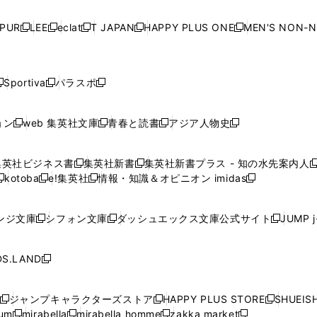
い
い
い
い
ド
ド
ド
ド
ド
開
く
開
く
開
く
開
ウ
ウ
ウ
ウ
ウ
ウ
ウ
ウ
ウ
PUR
LEE
eclat
T JAPAN
HAPPY PLUS ONE
MEN'S NON-
く
く
く
く
新
新
新
新
新
ィ
ィ
ィ
ィ
で
で
で
で
で
し
し
し
し
し
ン
ン
ン
ン
開
開
開
開
開
い
い
い
い
い
ド
ド
ド
ド
く
く
く
く
く
ウ
ウ
ウ
ウ
ウ
ウ
ウ
ウ
ウ
Sportiva
パラスポ
新
新
ィ
ィ
ィ
ィ
ィ
で
で
で
で
し
し
し
ン
ン
ン
ン
ン
開
開
開
開
い
い
い
ド
ド
ド
ド
ド
ョン
web 集英社文庫
青春と読書
アジア人物史
く
く
く
く
新
新
新
新
ウ
ウ
ウ
ウ
ウ
ウ
ウ
ウ
し
し
し
し
ィ
ィ
ィ
で
で
で
で
で
い
い
い
い
ン
ン
ン
集英社ビジネス書
集英社新書
集英社新書プラス - 知の水先案内人
開
開
開
開
開
新
新
新
ウ
ウ
ウ
ウ
ド
ド
ド
kotoba
e!集英社
情報・知識＆オピニオン imidas
く
く
く
く
く
新
し
新
し
新
ィ
ィ
ィ
ィ
ウ
ウ
ウ
し
し
い
し
い
し
ン
ン
ン
ン
で
で
で
い
い
ウ
い
ウ
い
ド
ド
ド
ド
ンジ文庫
シフォン文庫
ダッシュエックス文庫公式サイト
JUMP 
開
開
開
新
新
新
ウ
ウ
ィ
ウ
ィ
ウ
ウ
ウ
ウ
ウ
く
く
く
し
し
し
ィ
ィ
ン
ィ
ン
ィ
で
で
で
で
い
い
い
ン
ン
ド
ン
ド
ン
S.LAND
開
開
開
開
新
ウ
ウ
ウ
ド
ド
ウ
ド
ウ
ド
く
く
く
く
し
ィ
ィ
ィ
ウ
ウ
で
ウ
で
ウ
い
ン
ン
ン
ジャンプキャラクターズストア
HAPPY PLUS STORE
SHUEIS
で
で
開
で
開
で
新
新
新
ウ
ド
ド
ド
ium
mirabella
mirabella homme
zakka market
開
開
く
開
く
開
し
新
新
新
し
新
し