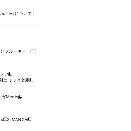
Sportivaについて
ャンプルーキー！
新
し
い
ウ
ャンプ
新
ィ
社コミック文庫
し
新
ン
い
し
ド
ウ
い
ウ
ガMeets
新
ィ
ウ
で
し
ン
ィ
開
い
ド
ン
く
ウ
ウ
ド
s
S-MANGA
新
新
ィ
で
ウ
し
し
ン
開
で