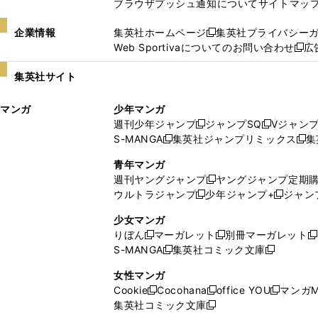
ブラウザプッシュ通知について
サイトマッ
企業情報
集英社ホームページ
集英社プライバシー
新
Web Sportivaについてのお問い合わせ
広
し
新
い
し
集英社サイト
ウ
い
ィ
ウ
マンガ
少年マンガ
ン
ィ
週刊少年ジャンプ
ジャンプSQ
Vジャン
ド
ン
新
新
S-MANGA
集英社ジャンプリミックス
集
ウ
ド
新
し
し
新
で
ウ
し
い
い
し
青年マンガ
開
で
い
ウ
ウ
い
週刊ヤングジャンプ
ヤングジャンプ定期
新
く
開
ウ
ィ
ィ
ウ
ウルトラジャンプ
少年ジャンプ+
ジャン
新
し
新
く
ィ
ン
ン
ィ
し
い
し
ン
ド
ド
ン
少女マンガ
い
ウ
い
ド
ウ
ウ
ド
りぼん
マーガレット
別冊マーガレット
新
新
新
ウ
ィ
ウ
ウ
で
で
ウ
S-MANGA
集英社コミック文庫
し
新
し
新
ィ
ン
ィ
で
開
開
で
い
し
い
し
ン
ド
ン
女性マンガ
開
く
く
開
ウ
い
ウ
い
ド
ウ
ド
Cookie
Cocohana
office YOU
マンガM
く
く
新
新
新
ィ
ウ
ィ
ウ
ウ
で
ウ
集英社コミック文庫
し
新
し
し
ン
ィ
ン
ィ
で
開
で