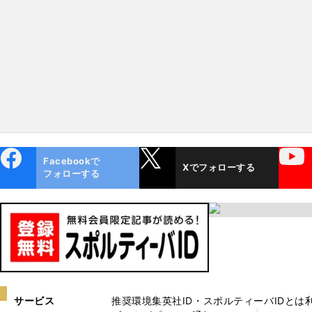
本拠地～欧州スタジアムガイ
年の時を経て～欧州スタ
ド～
ムガイド
ebo
X
YouTube
Facebookで
Xでフォローする
ok
フォローする
サービス
推奨環境
集英社ID・スポルティーバIDとは