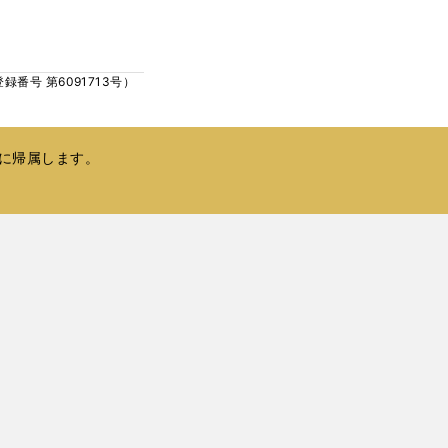
ウ
い
で
ウ
開
ィ
く
号 第6091713号）
ン
ド
ウ
で
に帰属します。
開
く