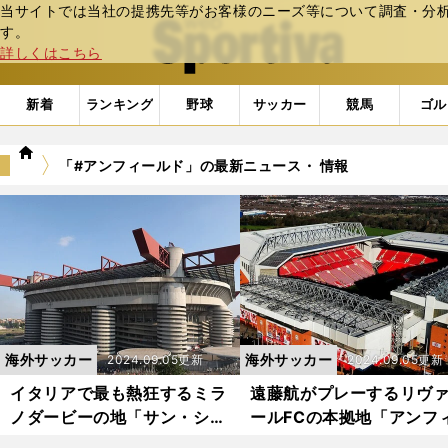
当サイトでは当社の提携先等がお客様のニーズ等について調査・分析し
web Sportiva (webスポルティーバ)
す。
詳しくはこちら
新着
ランキング
野球
サッカー
競馬
ゴル
we
「#アンフィールド」の最新ニュース・ 情報
b
ス
ポ
ル
テ
ィ
ー
バ
海外サッカー
海外サッカー
2024.09.05更新
2024.09.05更新
イタリアで最も熱狂するミラ
遠藤航がプレーするリヴ
ノダービーの地「サン・シー
ールFCの本拠地「アンフ
ロ 」インテルと ACミランの
ールド」 歓喜と悲劇の1