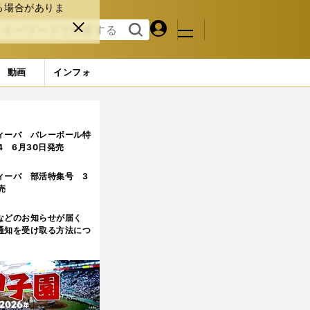
る場合がありま
マイペ
閉じ
検索
メニュ
ー
る
す
ジ
る
動画
インフォ
ィーバ バレーボール特
.4 6月30日発売
ィーバ 部活特集号 3
売
などのお知らせが届く
通知を受け取る方法につ