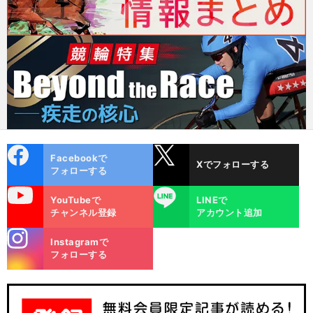
cebo
X
Facebookで
Xでフォローする
ok
フォローする
uTube
LINE
YouTubeで
LINEで
チャンネル登録
アカウント追加
stagra
Instagramで
m
フォローする