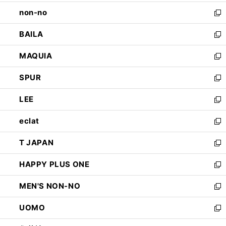
開
ウ
し
non-no
く
で
い
新
開
ウ
し
BAILA
く
ィ
い
新
ン
ウ
し
MAQUIA
ド
ィ
い
新
ウ
ン
ウ
し
SPUR
で
ド
ィ
い
新
開
ウ
ン
ウ
し
LEE
く
で
ド
ィ
い
新
開
ウ
ン
ウ
し
eclat
く
で
ド
ィ
い
新
開
ウ
ン
ウ
し
T JAPAN
く
で
ド
ィ
い
新
開
ウ
ン
ウ
し
HAPPY PLUS ONE
く
で
ド
ィ
い
新
開
ウ
ン
ウ
し
MEN'S NON-NO
く
で
ド
ィ
い
新
開
ウ
ン
ウ
し
UOMO
く
で
ド
ィ
い
新
開
ウ
ン
ウ
し