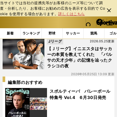
当サイトでは当社の提携先等がお客様のニーズ等について調
査・分析したり、お客様にお勧めの広告を表⽰する⽬的で Co
閉じ
okie を使⽤する場合があります。
詳しくはこちら
る
マイペ
web Sportiva (webスポルティーバ)
検索
メニュ
we
ー
「#アンドレス」の最新ニュース・ 情報
b
ジ
新着
ランキング
野球
サッカー
競馬
ゴル
ス
Jリーグ
2026.05.25更新
ポ
ル
【Ｊリーグ】イニエスタはサッカ
テ
ーの本質を教えてくれた 「バル
ィ
サの天才少年」の記憶を辿ったク
ー
ラシコの夜
バ
2026年05月25日 13:09 更新
編集部のおすすめ
スポルティーバ バレーボール
特集号 Vol.4 6月30日発売