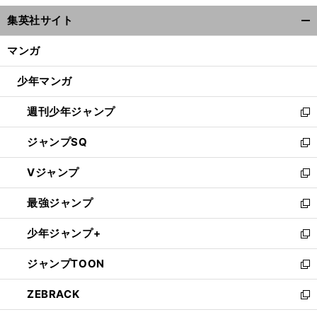
ウ
集英社サイト
ィ
開
ン
く/
マンガ
ド
閉
ウ
じ
少年マンガ
で
る
開
週刊少年ジャンプ
く
新
し
ジャンプSQ
い
新
ウ
し
Vジャンプ
ィ
い
新
ン
ウ
し
最強ジャンプ
ド
ィ
い
新
ウ
ン
ウ
し
少年ジャンプ+
で
ド
ィ
い
新
開
ウ
ン
ウ
し
ジャンプTOON
く
で
ド
ィ
い
新
開
ウ
ン
ウ
し
ZEBRACK
く
で
ド
ィ
い
新
開
ウ
ン
ウ
し