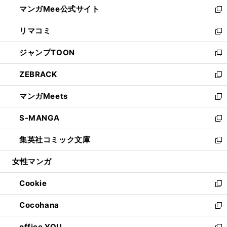
し
マンガMee公式サイト
く
ド
ィ
い
新
ウ
ン
ウ
し
リマコミ
で
ド
ィ
い
新
開
ウ
ン
ウ
し
ジャンプTOON
く
で
ド
ィ
い
新
開
ウ
ン
ウ
し
ZEBRACK
く
で
ド
ィ
い
新
開
ウ
ン
ウ
し
マンガMeets
く
で
ド
ィ
い
新
開
ウ
ン
ウ
し
S-MANGA
く
で
ド
ィ
い
新
開
ウ
ン
ウ
し
集英社コミック文庫
く
で
ド
ィ
い
新
開
ウ
ン
ウ
し
女性マンガ
く
で
ド
ィ
い
開
ウ
ン
ウ
Cookie
く
で
ド
ィ
新
開
ウ
ン
し
Cocohana
く
で
ド
い
新
開
ウ
ウ
し
office YOU
く