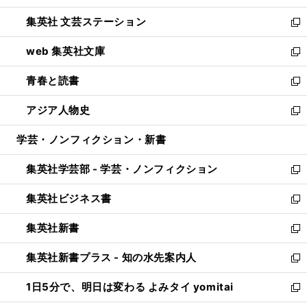
開
ウ
し
集英社 文芸ステーション
く
ィ
い
新
ン
ウ
し
web 集英社文庫
ド
ィ
い
新
ウ
ン
ウ
し
青春と読書
で
ド
ィ
い
新
開
ウ
ン
ウ
し
アジア人物史
く
で
ド
ィ
い
新
開
ウ
ン
ウ
し
学芸・ノンフィクション・新書
く
で
ド
ィ
い
開
ウ
ン
ウ
集英社学芸部 - 学芸・ノンフィクション
く
で
ド
ィ
新
開
ウ
ン
し
集英社ビジネス書
く
で
ド
い
新
開
ウ
ウ
し
集英社新書
く
で
ィ
い
新
開
ン
ウ
し
集英社新書プラス - 知の水先案内人
く
ド
ィ
い
新
ウ
ン
ウ
し
1日5分で、明日は変わる よみタイ yomitai
で
ド
ィ
い
新
開
ウ
ン
ウ
し