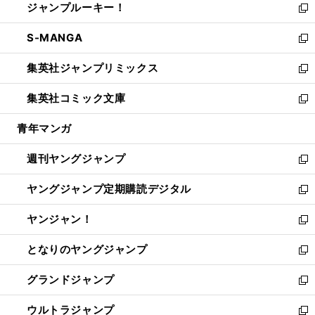
ジャンプルーキー！
く
で
ド
ィ
い
新
開
ウ
ン
ウ
し
S-MANGA
く
で
ド
ィ
い
新
開
ウ
ン
ウ
し
集英社ジャンプリミックス
く
で
ド
ィ
い
新
開
ウ
ン
ウ
し
集英社コミック文庫
く
で
ド
ィ
い
新
開
ウ
ン
ウ
し
青年マンガ
く
で
ド
ィ
い
開
ウ
ン
ウ
週刊ヤングジャンプ
く
で
ド
ィ
新
開
ウ
ン
し
ヤングジャンプ定期購読デジタル
く
で
ド
い
新
開
ウ
ウ
し
ヤンジャン！
く
で
ィ
い
新
開
ン
ウ
し
となりのヤングジャンプ
く
ド
ィ
い
新
ウ
ン
ウ
し
グランドジャンプ
で
ド
ィ
い
新
開
ウ
ン
ウ
し
ウルトラジャンプ
く
で
ド
ィ
い
新