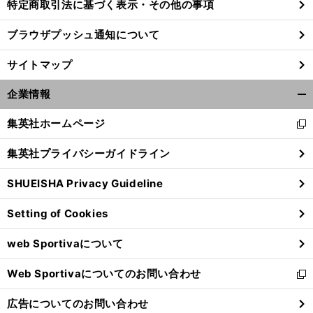
特定商取引法に基づく表示・その他の事項
ブラウザプッシュ通知について
サイトマップ
企業情報
開
く/
集英社ホームページ
新
閉
し
じ
集英社プライバシーガイドライン
い
る
ウ
SHUEISHA Privacy Guideline
ィ
ン
Setting of Cookies
ド
ウ
web Sportivaについて
で
開
Web Sportivaについてのお問い合わせ
く
新
し
広告についてのお問い合わせ
い