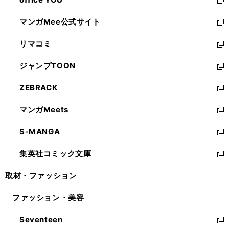
で
ィ
い
新
開
ン
ウ
し
マンガMee公式サイト
く
ド
ィ
い
新
ウ
ン
ウ
し
リマコミ
で
ド
ィ
い
新
開
ウ
ン
ウ
し
ジャンプTOON
く
で
ド
ィ
い
新
開
ウ
ン
ウ
し
ZEBRACK
く
で
ド
ィ
い
新
開
ウ
ン
ウ
し
マンガMeets
く
で
ド
ィ
い
新
開
ウ
ン
ウ
し
S-MANGA
く
で
ド
ィ
い
新
開
ウ
ン
ウ
し
集英社コミック文庫
く
で
ド
ィ
い
新
開
ウ
ン
ウ
し
取材・ファッション
く
で
ド
ィ
い
開
ウ
ン
ウ
ファッション・美容
く
で
ド
ィ
開
ウ
ン
Seventeen
く
で
ド
新