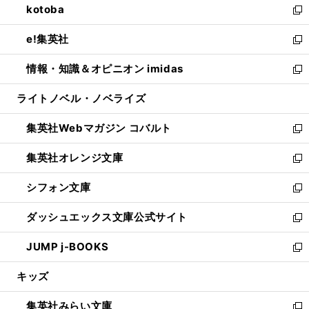
kotoba
く
で
ド
ィ
い
新
開
ウ
ン
ウ
し
e!集英社
く
で
ド
ィ
い
新
開
ウ
ン
ウ
し
情報・知識＆オピニオン imidas
く
で
ド
ィ
い
新
開
ウ
ン
ウ
し
ライトノベル・ノベライズ
く
で
ド
ィ
い
開
ウ
ン
ウ
集英社Webマガジン コバルト
く
で
ド
ィ
新
開
ウ
ン
し
集英社オレンジ文庫
く
で
ド
い
新
開
ウ
ウ
し
シフォン文庫
く
で
ィ
い
新
開
ン
ウ
し
ダッシュエックス文庫公式サイト
く
ド
ィ
い
新
ウ
ン
ウ
し
JUMP j-BOOKS
で
ド
ィ
い
新
開
ウ
ン
ウ
し
キッズ
く
で
ド
ィ
い
開
ウ
ン
ウ
集英社みらい文庫
く
で
ド
ィ