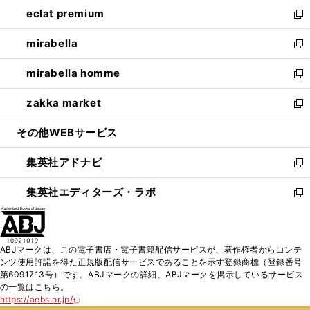
ン
ウ
し
eclat premium
く
で
ド
ィ
い
新
開
ウ
ン
ウ
し
mirabella
く
で
ド
ィ
い
新
開
ウ
ン
ウ
し
mirabella homme
く
で
ド
ィ
い
新
開
ウ
ン
ウ
し
zakka market
く
で
ド
ィ
い
新
開
ウ
ン
ウ
し
その他WEBサービス
く
で
ド
ィ
い
開
ウ
ン
ウ
集英社アドナビ
く
で
ド
ィ
新
開
ウ
ン
し
集英社エディターズ・ラボ
く
で
ド
い
新
開
ウ
ウ
し
く
で
ィ
い
開
ン
ウ
ABJマークは、この電子書店・電子書籍配信サービスが、著作権者からコンテ
く
ド
ィ
ンツ使用許諾を得た正規版配信サービスであることを示す登録商標（登録番号
ウ
ン
第6091713号）です。ABJマークの詳細、ABJマークを掲示しているサービス
で
ド
の一覧はこちら。
開
ウ
https://aebs.or.jp/
新