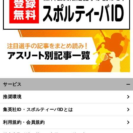
サービス
開
く/
推奨環境
閉
じ
集英社ID・スポルティーバIDとは
る
利用規約・会員規約