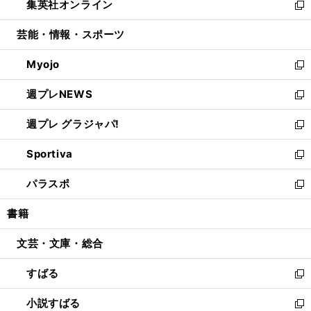
集英社オンライン
く
で
ド
ィ
い
新
開
ウ
ン
ウ
し
芸能・情報・スポーツ
く
で
ド
ィ
い
開
ウ
ン
ウ
Myojo
く
で
ド
ィ
新
開
ウ
ン
し
週プレNEWS
く
で
ド
い
新
開
ウ
ウ
し
週プレ グラジャパ!
く
で
ィ
い
新
開
ン
ウ
し
Sportiva
く
ド
ィ
い
新
ウ
ン
ウ
し
パラスポ
で
ド
ィ
い
新
開
ウ
ン
ウ
し
書籍
く
で
ド
ィ
い
開
ウ
ン
ウ
文芸・文庫・総合
く
で
ド
ィ
開
ウ
ン
すばる
く
で
ド
新
開
ウ
し
小説すばる
く
で
い
新