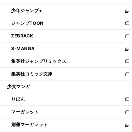
開
ウ
ン
ウ
し
少年ジャンプ+
く
で
ド
ィ
い
新
開
ウ
ン
ウ
し
ジャンプTOON
く
で
ド
ィ
い
新
開
ウ
ン
ウ
し
ZEBRACK
く
で
ド
ィ
い
新
開
ウ
ン
ウ
し
S-MANGA
く
で
ド
ィ
い
新
開
ウ
ン
ウ
し
集英社ジャンプリミックス
く
で
ド
ィ
い
新
開
ウ
ン
ウ
し
集英社コミック文庫
く
で
ド
ィ
い
新
開
ウ
ン
ウ
し
少女マンガ
く
で
ド
ィ
い
開
ウ
ン
ウ
りぼん
く
で
ド
ィ
新
開
ウ
ン
し
マーガレット
く
で
ド
い
新
開
ウ
ウ
し
別冊マーガレット
く
で
ィ
い
新
開
ン
ウ