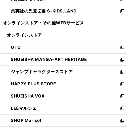
新
開
ウ
ン
し
集英社の児童図書 S-KIDS.LAND
く
で
ド
い
新
開
ウ
ウ
し
オンラインストア・
その他WEBサービス
く
で
ィ
い
開
ン
ウ
オンラインストア
く
ド
ィ
ウ
ン
OTO
で
ド
新
開
ウ
し
SHUEISHA MANGA-ART HERITAGE
く
で
い
新
開
ウ
し
ジャンプキャラクターズストア
く
ィ
い
新
ン
ウ
し
HAPPY PLUS STORE
ド
ィ
い
新
ウ
ン
ウ
し
SHUEISHA VOX
で
ド
ィ
い
新
開
ウ
ン
ウ
し
LEEマルシェ
く
で
ド
ィ
い
新
開
ウ
ン
ウ
し
SHOP Marisol
く
で
ド
ィ
い
新
開
ウ