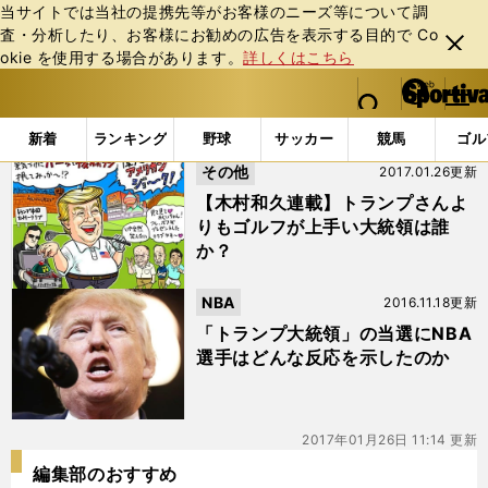
当サイトでは当社の提携先等がお客様のニーズ等について調
査・分析したり、お客様にお勧めの広告を表⽰する⽬的で Co
閉じ
okie を使⽤する場合があります。
詳しくはこちら
る
マイペ
web Sportiva (webスポルティーバ)
検索
メニュ
we
ー
「#アメリカ大統領」の最新ニュース・ 情報
b
ジ
新着
ランキング
野球
サッカー
競馬
ゴル
ス
その他
2017.01.26更新
ポ
ル
【木村和久連載】トランプさんよ
テ
りもゴルフが上手い大統領は誰
ィ
か？
ー
バ
NBA
2016.11.18更新
「トランプ大統領」の当選にNBA
選手はどんな反応を示したのか
2017年01月26日 11:14 更新
編集部のおすすめ