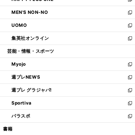
ィ
い
新
開
ウ
ン
ウ
し
MEN'S NON-NO
く
で
ド
ィ
い
新
開
ウ
ン
ウ
し
UOMO
く
で
ド
ィ
い
新
開
ウ
ン
ウ
し
集英社オンライン
く
で
ド
ィ
い
新
開
ウ
ン
ウ
し
芸能・情報・スポーツ
く
で
ド
ィ
い
開
ウ
ン
ウ
Myojo
く
で
ド
ィ
新
開
ウ
ン
し
週プレNEWS
く
で
ド
い
新
開
ウ
ウ
し
週プレ グラジャパ!
く
で
ィ
い
新
開
ン
ウ
し
Sportiva
く
ド
ィ
い
新
ウ
ン
ウ
し
パラスポ
で
ド
ィ
い
新
開
ウ
ン
ウ
し
書籍
く
で
ド
ィ
い