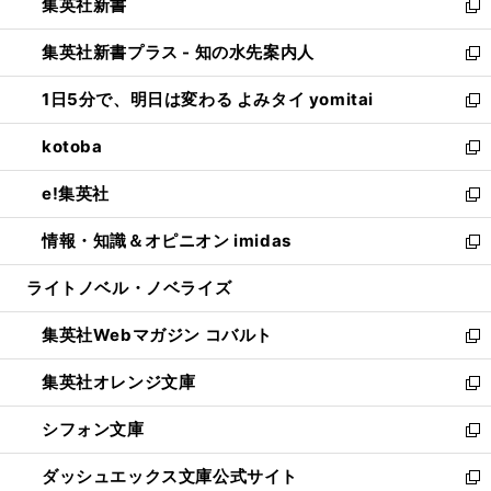
集英社新書
く
で
ィ
い
新
開
ン
ウ
し
集英社新書プラス - 知の水先案内人
く
ド
ィ
い
新
ウ
ン
ウ
し
1日5分で、明日は変わる よみタイ yomitai
で
ド
ィ
い
新
開
ウ
ン
ウ
し
kotoba
く
で
ド
ィ
い
新
開
ウ
ン
ウ
し
e!集英社
く
で
ド
ィ
い
新
開
ウ
ン
ウ
し
情報・知識＆オピニオン imidas
く
で
ド
ィ
い
新
開
ウ
ン
ウ
し
ライトノベル・ノベライズ
く
で
ド
ィ
い
開
ウ
ン
ウ
集英社Webマガジン コバルト
く
で
ド
ィ
新
開
ウ
ン
し
集英社オレンジ文庫
く
で
ド
い
新
開
ウ
ウ
し
シフォン文庫
く
で
ィ
い
新
開
ン
ウ
し
ダッシュエックス文庫公式サイト
く
ド
ィ
い
新