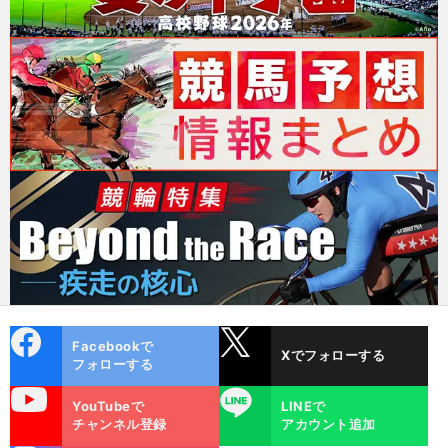
cebo
X
Facebookで
Xでフォローする
ok
フォローする
uTube
LINE
YouTubeで
LINEで
チャンネル登録
アカウント追加