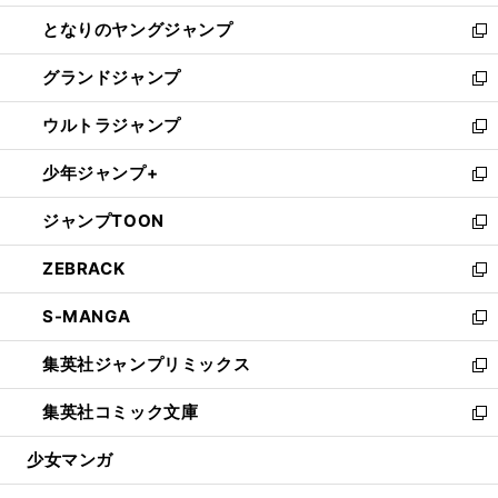
開
ン
ウ
し
となりのヤングジャンプ
く
ド
ィ
い
新
ウ
ン
ウ
し
グランドジャンプ
で
ド
ィ
い
新
開
ウ
ン
ウ
し
ウルトラジャンプ
く
で
ド
ィ
い
新
開
ウ
ン
ウ
し
少年ジャンプ+
く
で
ド
ィ
い
新
開
ウ
ン
ウ
し
ジャンプTOON
く
で
ド
ィ
い
新
開
ウ
ン
ウ
し
ZEBRACK
く
で
ド
ィ
い
新
開
ウ
ン
ウ
し
S-MANGA
く
で
ド
ィ
い
新
開
ウ
ン
ウ
し
集英社ジャンプリミックス
く
で
ド
ィ
い
新
開
ウ
ン
ウ
し
集英社コミック文庫
く
で
ド
ィ
い
新
開
ウ
ン
ウ
し
少女マンガ
く
で
ド
ィ
い
開
ウ
ン
ウ