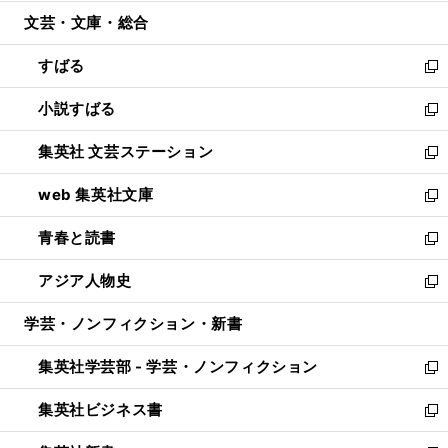
開
ウ
ン
ウ
文芸・文庫・総合
く
で
ド
ィ
開
ウ
ン
すばる
く
で
ド
新
開
ウ
し
小説すばる
く
で
い
新
開
ウ
し
集英社 文芸ステーション
く
ィ
い
新
ン
ウ
し
web 集英社文庫
ド
ィ
い
新
ウ
ン
ウ
し
青春と読書
で
ド
ィ
い
新
開
ウ
ン
ウ
し
アジア人物史
く
で
ド
ィ
い
新
開
ウ
ン
ウ
し
学芸・ノンフィクション・新書
く
で
ド
ィ
い
開
ウ
ン
ウ
集英社学芸部 - 学芸・ノンフィクション
く
で
ド
ィ
新
開
ウ
ン
し
集英社ビジネス書
く
で
ド
い
新
開
ウ
ウ
し