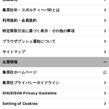
閉
じ
集英社ID・スポルティーバIDとは
る
利用規約・会員規約
特定商取引法に基づく表示・その他の事項
ブラウザプッシュ通知について
サイトマップ
企業情報
開
く/
集英社ホームページ
新
閉
し
じ
集英社プライバシーガイドライン
い
る
ウ
SHUEISHA Privacy Guideline
ィ
ン
Setting of Cookies
ド