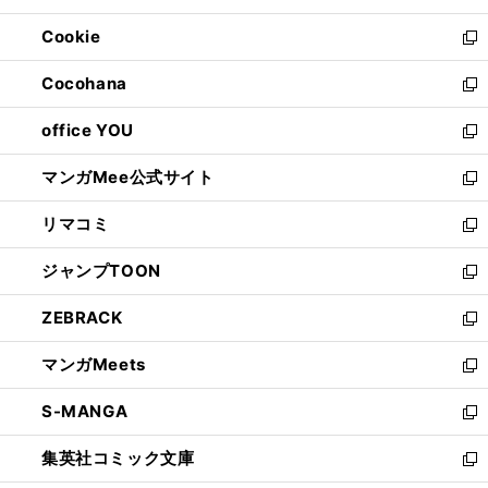
開
ウ
ン
ウ
Cookie
く
で
ド
ィ
新
開
ウ
ン
し
Cocohana
く
で
ド
い
新
開
ウ
ウ
し
office YOU
く
で
ィ
い
新
開
ン
ウ
し
マンガMee公式サイト
く
ド
ィ
い
新
ウ
ン
ウ
し
リマコミ
で
ド
ィ
い
新
開
ウ
ン
ウ
し
ジャンプTOON
く
で
ド
ィ
い
新
開
ウ
ン
ウ
し
ZEBRACK
く
で
ド
ィ
い
新
開
ウ
ン
ウ
し
マンガMeets
く
で
ド
ィ
い
新
開
ウ
ン
ウ
し
S-MANGA
く
で
ド
ィ
い
新
開
ウ
ン
ウ
し
集英社コミック文庫
く
で
ド
ィ
い
新
開
ウ
ン
ウ
し