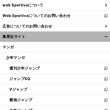
ウ
web Sportivaについて
で
開
Web Sportivaについてのお問い合わせ
く
新
し
広告についてのお問い合わせ
い
ウ
集英社サイト
ィ
開
ン
く/
マンガ
ド
閉
ウ
じ
少年マンガ
で
る
開
週刊少年ジャンプ
く
新
し
ジャンプSQ
い
新
ウ
し
Vジャンプ
ィ
い
新
ン
ウ
し
最強ジャンプ
ド
ィ
い
新
ウ
ン
ウ
し