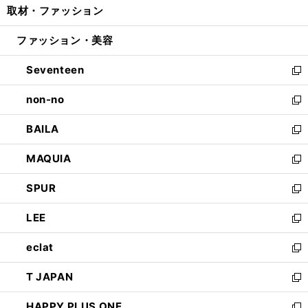
取材・ファッション
く
で
ド
ィ
い
開
ウ
ン
ウ
ファッション・美容
く
で
ド
ィ
開
ウ
ン
Seventeen
く
で
ド
新
開
ウ
し
non-no
く
で
い
新
開
ウ
し
BAILA
く
ィ
い
新
ン
ウ
し
MAQUIA
ド
ィ
い
新
ウ
ン
ウ
し
SPUR
で
ド
ィ
い
新
開
ウ
ン
ウ
し
LEE
く
で
ド
ィ
い
新
開
ウ
ン
ウ
し
eclat
く
で
ド
ィ
い
新
開
ウ
ン
ウ
し
T JAPAN
く
で
ド
ィ
い
新
開
ウ
ン
ウ
し
HAPPY PLUS ONE
く
で
ド