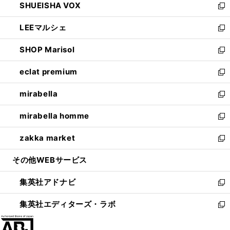
SHUEISHA VOX
で
ド
ィ
い
新
開
ウ
ン
ウ
し
LEEマルシェ
く
で
ド
ィ
い
新
開
ウ
ン
ウ
し
SHOP Marisol
く
で
ド
ィ
い
新
開
ウ
ン
ウ
し
eclat premium
く
で
ド
ィ
い
新
開
ウ
ン
ウ
し
mirabella
く
で
ド
ィ
い
新
開
ウ
ン
ウ
し
mirabella homme
く
で
ド
ィ
い
新
開
ウ
ン
ウ
し
zakka market
く
で
ド
ィ
い
新
開
ウ
ン
ウ
し
その他WEBサービス
く
で
ド
ィ
い
開
ウ
ン
ウ
集英社アドナビ
く
で
ド
ィ
新
開
ウ
ン
し
集英社エディターズ・ラボ
く
で
ド
い
新
開
ウ
ウ
し
く
で
ィ
い