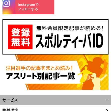
stagra
Instagramで
m
フォローする
サービス
開
く/
推奨環境