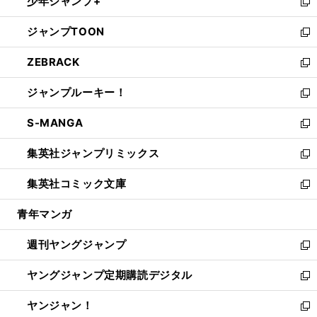
少年ジャンプ+
で
ド
ィ
い
新
開
ウ
ン
ウ
し
ジャンプTOON
く
で
ド
ィ
い
新
開
ウ
ン
ウ
し
ZEBRACK
く
で
ド
ィ
い
新
開
ウ
ン
ウ
し
ジャンプルーキー！
く
で
ド
ィ
い
新
開
ウ
ン
ウ
し
S-MANGA
く
で
ド
ィ
い
新
開
ウ
ン
ウ
し
集英社ジャンプリミックス
く
で
ド
ィ
い
新
開
ウ
ン
ウ
し
集英社コミック文庫
く
で
ド
ィ
い
新
開
ウ
ン
ウ
し
青年マンガ
く
で
ド
ィ
い
開
ウ
ン
ウ
週刊ヤングジャンプ
く
で
ド
ィ
新
開
ウ
ン
し
ヤングジャンプ定期購読デジタル
く
で
ド
い
新
開
ウ
ウ
し
ヤンジャン！
く
で
ィ
い
新