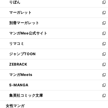
りぼん
く
で
ド
ィ
新
開
ウ
ン
し
マーガレット
く
で
ド
い
新
開
ウ
ウ
し
別冊マーガレット
く
で
ィ
い
新
開
ン
ウ
し
マンガMee公式サイト
く
ド
ィ
い
新
ウ
ン
ウ
し
リマコミ
で
ド
ィ
い
新
開
ウ
ン
ウ
し
ジャンプTOON
く
で
ド
ィ
い
新
開
ウ
ン
ウ
し
ZEBRACK
く
で
ド
ィ
い
新
開
ウ
ン
ウ
し
マンガMeets
く
で
ド
ィ
い
新
開
ウ
ン
ウ
し
S-MANGA
く
で
ド
ィ
い
新
開
ウ
ン
ウ
し
集英社コミック文庫
く
で
ド
ィ
い
新
開
ウ
ン
ウ
し
女性マンガ
く
で
ド
ィ
い