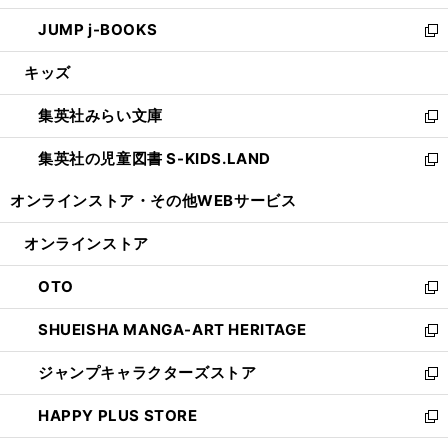
ウ
ン
ウ
し
JUMP j-BOOKS
で
ド
ィ
い
新
開
ウ
ン
ウ
し
キッズ
く
で
ド
ィ
い
開
ウ
ン
ウ
集英社みらい文庫
く
で
ド
ィ
新
開
ウ
ン
し
集英社の児童図書 S-KIDS.LAND
く
で
ド
い
新
開
ウ
ウ
し
オンラインストア・
その他WEBサービス
く
で
ィ
い
開
ン
ウ
オンラインストア
く
ド
ィ
ウ
ン
OTO
で
ド
新
開
ウ
し
SHUEISHA MANGA-ART HERITAGE
く
で
い
新
開
ウ
し
ジャンプキャラクターズストア
く
ィ
い
新
ン
ウ
し
HAPPY PLUS STORE
ド
ィ
い
新
ウ
ン
ウ
し