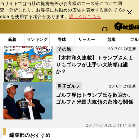
当サイトでは当社の提携先等がお客様のニーズ等について調
査・分析したり、お客様にお勧めの広告を表⽰する⽬的で Co
閉じ
okie を使⽤する場合があります。
詳しくはこちら
る
マイペ
web Sportiva (webスポルティーバ)
検索
メニュ
we
ー
「#アイゼンハワー」の最新ニュース・ 情報
b
ジ
新着
ランキング
野球
サッカー
競馬
ゴル
ス
その他
2017.01.26更新
ポ
ル
【木村和久連載】トランプさんよ
テ
りもゴルフが上手い大統領は誰
ィ
か？
ー
バ
男子ゴルフ
2016.11.21更新
ゴルフ界はトランプ氏を歓迎か。
ゴルフと米国大統領の密接な関係
2017年01月26日 11:14 更新
編集部のおすすめ