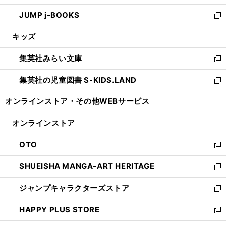
ウ
ン
ウ
し
JUMP j-BOOKS
で
ド
ィ
い
新
開
ウ
ン
ウ
し
キッズ
く
で
ド
ィ
い
開
ウ
ン
ウ
集英社みらい文庫
く
で
ド
ィ
新
開
ウ
ン
し
集英社の児童図書 S-KIDS.LAND
く
で
ド
い
新
開
ウ
ウ
し
オンラインストア・
その他WEBサービス
く
で
ィ
い
開
ン
ウ
オンラインストア
く
ド
ィ
ウ
ン
OTO
で
ド
新
開
ウ
し
SHUEISHA MANGA-ART HERITAGE
く
で
い
新
開
ウ
し
ジャンプキャラクターズストア
く
ィ
い
新
ン
ウ
し
HAPPY PLUS STORE
ド
ィ
い
新
ウ
ン
ウ
し