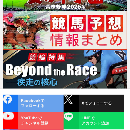
cebo
X
Facebookで
Xでフォローする
ok
フォローする
uTube
LINE
YouTubeで
LINEで
チャンネル登録
アカウント追加