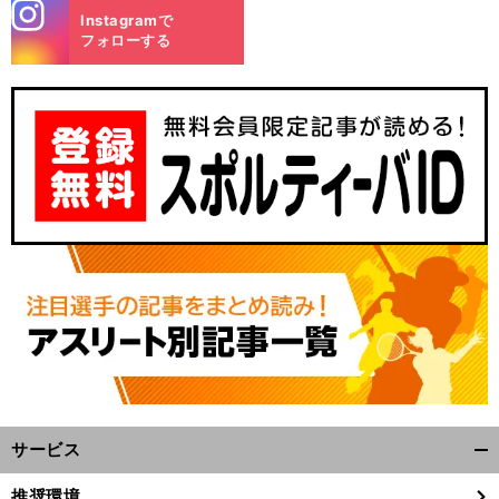
stagra
Instagramで
m
フォローする
サービス
開
く/
推奨環境