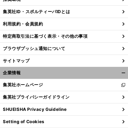
閉
じ
集英社ID・スポルティーバIDとは
る
利用規約・会員規約
特定商取引法に基づく表示・その他の事項
ブラウザプッシュ通知について
サイトマップ
企業情報
開
く/
集英社ホームページ
新
閉
し
じ
集英社プライバシーガイドライン
い
る
ウ
SHUEISHA Privacy Guideline
ィ
ン
Setting of Cookies
ド