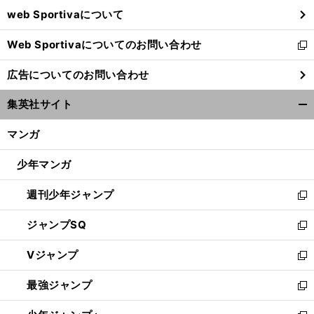
ウ
web Sportivaについて
で
開
Web Sportivaについてのお問い合わせ
く
新
し
広告についてのお問い合わせ
い
ウ
集英社サイト
ィ
開
ン
く/
マンガ
ド
閉
ウ
じ
少年マンガ
で
る
開
週刊少年ジャンプ
く
新
し
ジャンプSQ
い
新
ウ
し
Vジャンプ
ィ
い
新
ン
ウ
し
最強ジャンプ
ド
ィ
い
新
ウ
ン
ウ
し