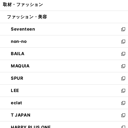
取材・ファッション
く
で
ド
ィ
い
開
ウ
ン
ウ
ファッション・美容
く
で
ド
ィ
開
ウ
ン
Seventeen
く
で
ド
新
開
ウ
し
non-no
く
で
い
新
開
ウ
し
BAILA
く
ィ
い
新
ン
ウ
し
MAQUIA
ド
ィ
い
新
ウ
ン
ウ
し
SPUR
で
ド
ィ
い
新
開
ウ
ン
ウ
し
LEE
く
で
ド
ィ
い
新
開
ウ
ン
ウ
し
eclat
く
で
ド
ィ
い
新
開
ウ
ン
ウ
し
T JAPAN
く
で
ド
ィ
い
新
開
ウ
ン
ウ
し
HAPPY PLUS ONE
く
で
ド