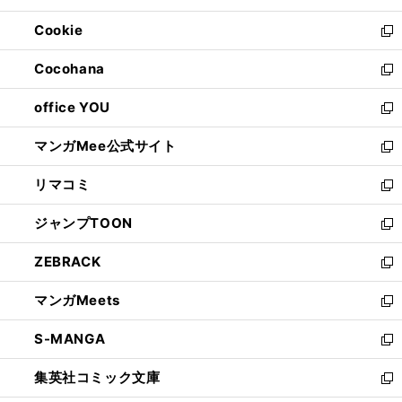
開
ウ
ン
ウ
Cookie
く
で
ド
ィ
新
開
ウ
ン
し
Cocohana
く
で
ド
い
新
開
ウ
ウ
し
office YOU
く
で
ィ
い
新
開
ン
ウ
し
マンガMee公式サイト
く
ド
ィ
い
新
ウ
ン
ウ
し
リマコミ
で
ド
ィ
い
新
開
ウ
ン
ウ
し
ジャンプTOON
く
で
ド
ィ
い
新
開
ウ
ン
ウ
し
ZEBRACK
く
で
ド
ィ
い
新
開
ウ
ン
ウ
し
マンガMeets
く
で
ド
ィ
い
新
開
ウ
ン
ウ
し
S-MANGA
く
で
ド
ィ
い
新
開
ウ
ン
ウ
し
集英社コミック文庫
く
で
ド
ィ
い
新
開
ウ
ン
ウ
し