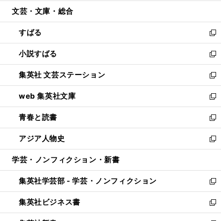
開
ウ
ン
ウ
文芸・文庫・総合
く
で
ド
ィ
開
ウ
ン
すばる
く
で
ド
新
開
ウ
し
小説すばる
く
で
い
新
開
ウ
し
集英社 文芸ステーション
く
ィ
い
新
ン
ウ
し
web 集英社文庫
ド
ィ
い
新
ウ
ン
ウ
し
青春と読書
で
ド
ィ
い
新
開
ウ
ン
ウ
し
アジア人物史
く
で
ド
ィ
い
新
開
ウ
ン
ウ
し
学芸・ノンフィクション・新書
く
で
ド
ィ
い
開
ウ
ン
ウ
集英社学芸部 - 学芸・ノンフィクション
く
で
ド
ィ
新
開
ウ
ン
し
集英社ビジネス書
く
で
ド
い
新
開
ウ
ウ
し