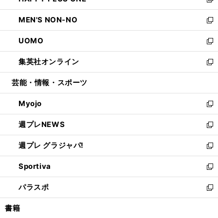
ィ
い
新
開
ウ
ン
ウ
し
MEN'S NON-NO
く
で
ド
ィ
い
新
開
ウ
ン
ウ
し
UOMO
く
で
ド
ィ
い
新
開
ウ
ン
ウ
し
集英社オンライン
く
で
ド
ィ
い
新
開
ウ
ン
ウ
し
芸能・情報・スポーツ
く
で
ド
ィ
い
開
ウ
ン
ウ
Myojo
く
で
ド
ィ
新
開
ウ
ン
し
週プレNEWS
く
で
ド
い
新
開
ウ
ウ
し
週プレ グラジャパ!
く
で
ィ
い
新
開
ン
ウ
し
Sportiva
く
ド
ィ
い
新
ウ
ン
ウ
し
パラスポ
で
ド
ィ
い
新
開
ウ
ン
ウ
し
書籍
く
で
ド
ィ
い