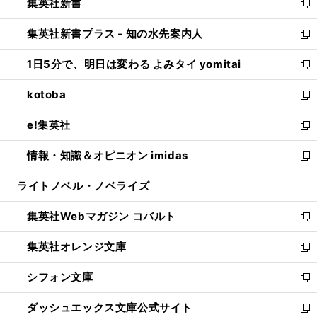
集英社新書
く
で
ィ
い
新
開
ン
ウ
し
集英社新書プラス - 知の水先案内人
く
ド
ィ
い
新
ウ
ン
ウ
し
1日5分で、明日は変わる よみタイ yomitai
で
ド
ィ
い
新
開
ウ
ン
ウ
し
kotoba
く
で
ド
ィ
い
新
開
ウ
ン
ウ
し
e!集英社
く
で
ド
ィ
い
新
開
ウ
ン
ウ
し
情報・知識＆オピニオン imidas
く
で
ド
ィ
い
新
開
ウ
ン
ウ
し
ライトノベル・ノベライズ
く
で
ド
ィ
い
開
ウ
ン
ウ
集英社Webマガジン コバルト
く
で
ド
ィ
新
開
ウ
ン
し
集英社オレンジ文庫
く
で
ド
い
新
開
ウ
ウ
し
シフォン文庫
く
で
ィ
い
新
開
ン
ウ
し
ダッシュエックス文庫公式サイト
く
ド
ィ
い
新