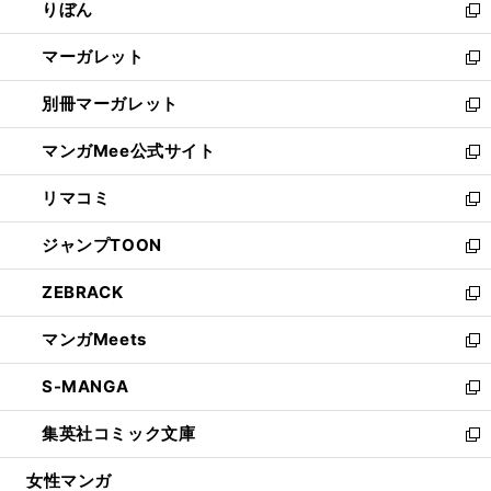
りぼん
く
で
ド
ィ
新
開
ウ
ン
し
マーガレット
く
で
ド
い
新
開
ウ
ウ
し
別冊マーガレット
く
で
ィ
い
新
開
ン
ウ
し
マンガMee公式サイト
く
ド
ィ
い
新
ウ
ン
ウ
し
リマコミ
で
ド
ィ
い
新
開
ウ
ン
ウ
し
ジャンプTOON
く
で
ド
ィ
い
新
開
ウ
ン
ウ
し
ZEBRACK
く
で
ド
ィ
い
新
開
ウ
ン
ウ
し
マンガMeets
く
で
ド
ィ
い
新
開
ウ
ン
ウ
し
S-MANGA
く
で
ド
ィ
い
新
開
ウ
ン
ウ
し
集英社コミック文庫
く
で
ド
ィ
い
新
開
ウ
ン
ウ
し
女性マンガ
く
で
ド
ィ
い