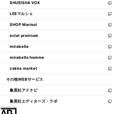
SHUEISHA VOX
で
ド
ィ
い
新
開
ウ
ン
ウ
し
LEEマルシェ
く
で
ド
ィ
い
新
開
ウ
ン
ウ
し
SHOP Marisol
く
で
ド
ィ
い
新
開
ウ
ン
ウ
し
eclat premium
く
で
ド
ィ
い
新
開
ウ
ン
ウ
し
mirabella
く
で
ド
ィ
い
新
開
ウ
ン
ウ
し
mirabella homme
く
で
ド
ィ
い
新
開
ウ
ン
ウ
し
zakka market
く
で
ド
ィ
い
新
開
ウ
ン
ウ
し
その他WEBサービス
く
で
ド
ィ
い
開
ウ
ン
ウ
集英社アドナビ
く
で
ド
ィ
新
開
ウ
ン
し
集英社エディターズ・ラボ
く
で
ド
い
新
開
ウ
ウ
し
く
で
ィ
い