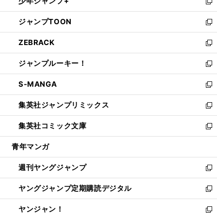
少年ジャンプ+
で
ド
ィ
い
新
開
ウ
ン
ウ
し
ジャンプTOON
く
で
ド
ィ
い
新
開
ウ
ン
ウ
し
ZEBRACK
く
で
ド
ィ
い
新
開
ウ
ン
ウ
し
ジャンプルーキー！
く
で
ド
ィ
い
新
開
ウ
ン
ウ
し
S-MANGA
く
で
ド
ィ
い
新
開
ウ
ン
ウ
し
集英社ジャンプリミックス
く
で
ド
ィ
い
新
開
ウ
ン
ウ
し
集英社コミック文庫
く
で
ド
ィ
い
新
開
ウ
ン
ウ
し
青年マンガ
く
で
ド
ィ
い
開
ウ
ン
ウ
週刊ヤングジャンプ
く
で
ド
ィ
新
開
ウ
ン
し
ヤングジャンプ定期購読デジタル
く
で
ド
い
新
開
ウ
ウ
し
ヤンジャン！
く
で
ィ
い
新