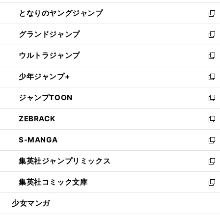
開
ン
ウ
し
となりのヤングジャンプ
く
ド
ィ
い
新
ウ
ン
ウ
し
グランドジャンプ
で
ド
ィ
い
新
開
ウ
ン
ウ
し
ウルトラジャンプ
く
で
ド
ィ
い
新
開
ウ
ン
ウ
し
少年ジャンプ+
く
で
ド
ィ
い
新
開
ウ
ン
ウ
し
ジャンプTOON
く
で
ド
ィ
い
新
開
ウ
ン
ウ
し
ZEBRACK
く
で
ド
ィ
い
新
開
ウ
ン
ウ
し
S-MANGA
く
で
ド
ィ
い
新
開
ウ
ン
ウ
し
集英社ジャンプリミックス
く
で
ド
ィ
い
新
開
ウ
ン
ウ
し
集英社コミック文庫
く
で
ド
ィ
い
新
開
ウ
ン
ウ
し
少女マンガ
く
で
ド
ィ
い
開
ウ
ン
ウ