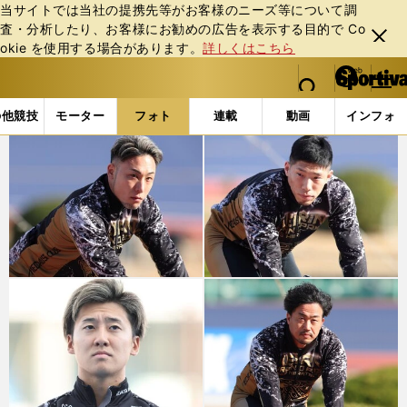
当サイトでは当社の提携先等がお客様のニーズ等について調
査・分析したり、お客様にお勧めの広告を表⽰する⽬的で Co
閉じ
okie を使⽤する場合があります。
詳しくはこちら
る
マイペ
web Sportiva (webスポルティーバ)
検索
メニュ
we
ー
フォトギャラリー (3ページ目)
b
ジ
の他競技
モーター
フォト
連載
動画
インフォ
ス
ポ
ル
テ
ィ
ー
バ