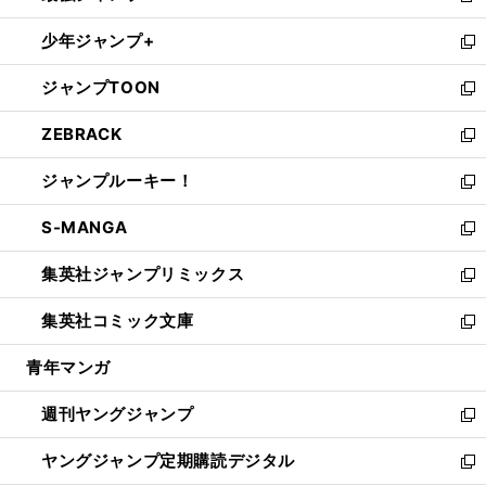
ウ
ン
ウ
し
少年ジャンプ+
で
ド
ィ
い
新
開
ウ
ン
ウ
し
ジャンプTOON
く
で
ド
ィ
い
新
開
ウ
ン
ウ
し
ZEBRACK
く
で
ド
ィ
い
新
開
ウ
ン
ウ
し
ジャンプルーキー！
く
で
ド
ィ
い
新
開
ウ
ン
ウ
し
S-MANGA
く
で
ド
ィ
い
新
開
ウ
ン
ウ
し
集英社ジャンプリミックス
く
で
ド
ィ
い
新
開
ウ
ン
ウ
し
集英社コミック文庫
く
で
ド
ィ
い
新
開
ウ
ン
ウ
し
青年マンガ
く
で
ド
ィ
い
開
ウ
ン
ウ
週刊ヤングジャンプ
く
で
ド
ィ
新
開
ウ
ン
し
ヤングジャンプ定期購読デジタル
く
で
ド
い
新
開
ウ