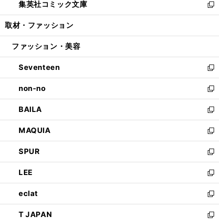
集英社コミック文庫
く
で
ド
ィ
い
新
開
ウ
ン
ウ
し
取材・ファッション
く
で
ド
ィ
い
開
ウ
ン
ウ
ファッション・美容
く
で
ド
ィ
開
ウ
ン
Seventeen
く
で
ド
新
開
ウ
し
non-no
く
で
い
新
開
ウ
し
BAILA
く
ィ
い
新
ン
ウ
し
MAQUIA
ド
ィ
い
新
ウ
ン
ウ
し
SPUR
で
ド
ィ
い
新
開
ウ
ン
ウ
し
LEE
く
で
ド
ィ
い
新
開
ウ
ン
ウ
し
eclat
く
で
ド
ィ
い
新
開
ウ
ン
ウ
し
T JAPAN
く
で
ド
ィ
い
新