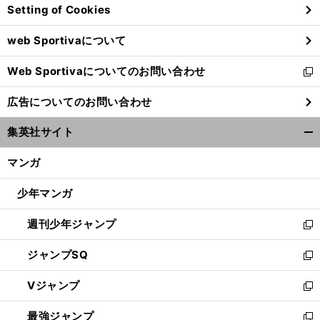
Setting of Cookies
ド
ウ
web Sportivaについて
で
開
Web Sportivaについてのお問い合わせ
く
新
し
広告についてのお問い合わせ
い
ウ
集英社サイト
ィ
開
ン
く/
マンガ
ド
閉
ウ
じ
少年マンガ
で
る
開
週刊少年ジャンプ
く
新
し
ジャンプSQ
い
新
ウ
し
Vジャンプ
ィ
い
新
ン
ウ
し
最強ジャンプ
ド
ィ
い
新