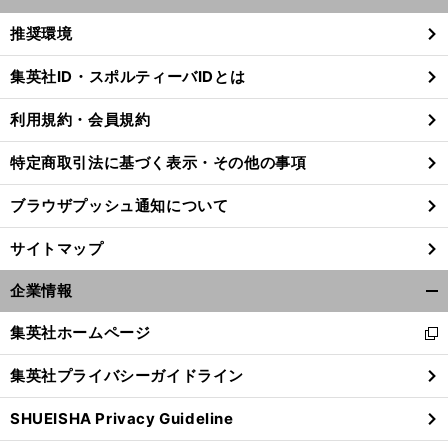
開
く/
推奨環境
閉
じ
集英社ID・スポルティーバIDとは
る
利用規約・会員規約
特定商取引法に基づく表示・その他の事項
ブラウザプッシュ通知について
サイトマップ
企業情報
開
く/
集英社ホームページ
新
閉
し
じ
集英社プライバシーガイドライン
い
る
ウ
SHUEISHA Privacy Guideline
ィ
ン