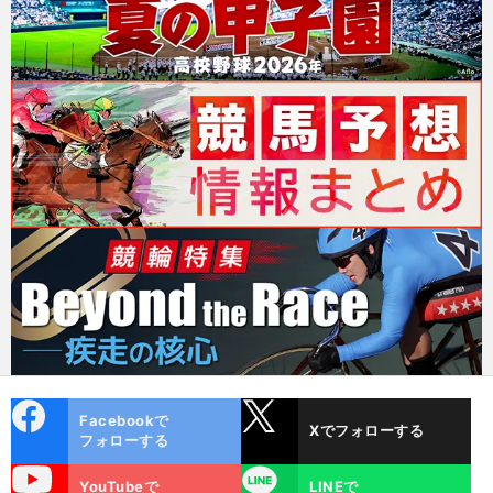
cebo
X
Facebookで
Xでフォローする
ok
フォローする
uTube
LINE
YouTubeで
LINEで