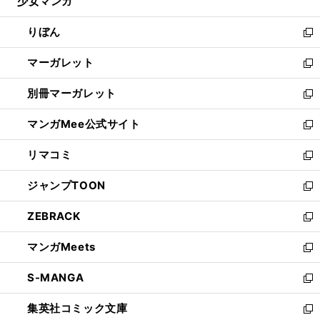
少女マンガ
く
で
ド
ィ
い
開
ウ
ン
ウ
りぼん
く
で
ド
ィ
新
開
ウ
ン
し
マーガレット
く
で
ド
い
新
開
ウ
ウ
し
別冊マーガレット
く
で
ィ
い
新
開
ン
ウ
し
マンガMee公式サイト
く
ド
ィ
い
新
ウ
ン
ウ
し
リマコミ
で
ド
ィ
い
新
開
ウ
ン
ウ
し
ジャンプTOON
く
で
ド
ィ
い
新
開
ウ
ン
ウ
し
ZEBRACK
く
で
ド
ィ
い
新
開
ウ
ン
ウ
し
マンガMeets
く
で
ド
ィ
い
新
開
ウ
ン
ウ
し
S-MANGA
く
で
ド
ィ
い
新
開
ウ
ン
ウ
し
集英社コミック文庫
く
で
ド
ィ
い
新