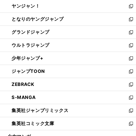
ウ
し
ヤンジャン！
く
で
ィ
い
新
開
ン
ウ
し
となりのヤングジャンプ
く
ド
ィ
い
新
ウ
ン
ウ
し
グランドジャンプ
で
ド
ィ
い
新
開
ウ
ン
ウ
し
ウルトラジャンプ
く
で
ド
ィ
い
新
開
ウ
ン
ウ
し
少年ジャンプ+
く
で
ド
ィ
い
新
開
ウ
ン
ウ
し
ジャンプTOON
く
で
ド
ィ
い
新
開
ウ
ン
ウ
し
ZEBRACK
く
で
ド
ィ
い
新
開
ウ
ン
ウ
し
S-MANGA
く
で
ド
ィ
い
新
開
ウ
ン
ウ
し
集英社ジャンプリミックス
く
で
ド
ィ
い
新
開
ウ
ン
ウ
し
集英社コミック文庫
く
で
ド
ィ
い
新
開
ウ
ン
ウ
し