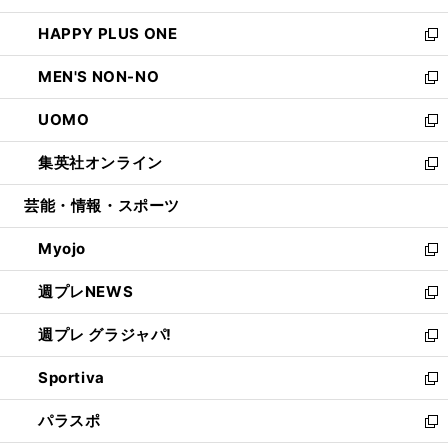
開
ウ
ン
ウ
し
HAPPY PLUS ONE
く
で
ド
ィ
い
新
開
ウ
ン
ウ
し
MEN'S NON-NO
く
で
ド
ィ
い
新
開
ウ
ン
ウ
し
UOMO
く
で
ド
ィ
い
新
開
ウ
ン
ウ
し
集英社オンライン
く
で
ド
ィ
い
新
開
ウ
ン
ウ
し
芸能・情報・スポーツ
く
で
ド
ィ
い
開
ウ
ン
ウ
Myojo
く
で
ド
ィ
新
開
ウ
ン
し
週プレNEWS
く
で
ド
い
新
開
ウ
ウ
し
週プレ グラジャパ!
く
で
ィ
い
新
開
ン
ウ
し
Sportiva
く
ド
ィ
い
新
ウ
ン
ウ
し
パラスポ
で
ド
ィ
い
新
開
ウ
ン
ウ
し