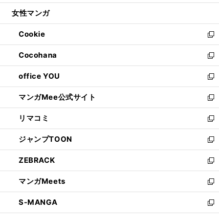
開
ウ
ン
ウ
し
女性マンガ
く
で
ド
ィ
い
開
ウ
ン
ウ
Cookie
く
で
ド
ィ
新
開
ウ
ン
し
Cocohana
く
で
ド
い
新
開
ウ
ウ
し
office YOU
く
で
ィ
い
新
開
ン
ウ
し
マンガMee公式サイト
く
ド
ィ
い
新
ウ
ン
ウ
し
リマコミ
で
ド
ィ
い
新
開
ウ
ン
ウ
し
ジャンプTOON
く
で
ド
ィ
い
新
開
ウ
ン
ウ
し
ZEBRACK
く
で
ド
ィ
い
新
開
ウ
ン
ウ
し
マンガMeets
く
で
ド
ィ
い
新
開
ウ
ン
ウ
し
S-MANGA
く
で
ド
ィ
い
新
開
ウ
ン
ウ
し