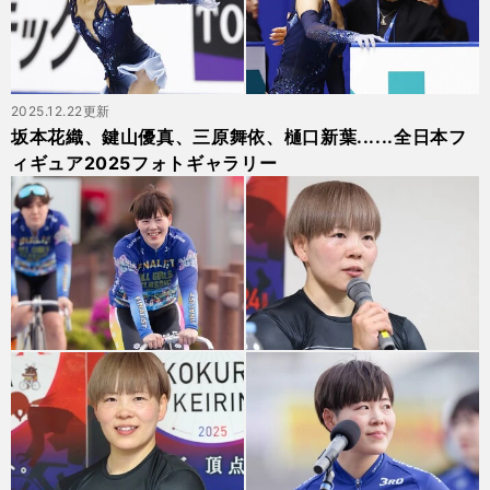
2025.12.22更新
坂本花織、鍵山優真、三原舞依、樋口新葉......全日本フ
ィギュア2025フォトギャラリー