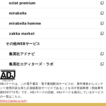
eclat premium
く
で
ド
ィ
い
新
開
ウ
ン
ウ
し
mirabella
く
で
ド
ィ
い
新
開
ウ
ン
ウ
し
mirabella homme
く
で
ド
ィ
い
新
開
ウ
ン
ウ
し
zakka market
く
で
ド
ィ
い
新
開
ウ
ン
ウ
し
その他WEBサービス
く
で
ド
ィ
い
開
ウ
ン
ウ
集英社アドナビ
く
で
ド
ィ
新
開
ウ
ン
し
集英社エディターズ・ラボ
く
で
ド
い
新
開
ウ
ウ
し
く
で
ィ
い
開
ン
ウ
ABJマークは、この電子書店・電子書籍配信サービスが、著作権者からコンテ
く
ド
ィ
ンツ使用許諾を得た正規版配信サービスであることを示す登録商標（登録番号
ウ
ン
第6091713号）です。ABJマークの詳細、ABJマークを掲示しているサービス
で
ド
の一覧はこちら。
開
ウ
https://aebs.or.jp/
新
く
で
し