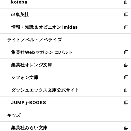
kotoba
く
で
ド
ィ
い
新
開
ウ
ン
ウ
し
e!集英社
く
で
ド
ィ
い
新
開
ウ
ン
ウ
し
情報・知識＆オピニオン imidas
く
で
ド
ィ
い
新
開
ウ
ン
ウ
し
ライトノベル・ノベライズ
く
で
ド
ィ
い
開
ウ
ン
ウ
集英社Webマガジン コバルト
く
で
ド
ィ
新
開
ウ
ン
し
集英社オレンジ文庫
く
で
ド
い
新
開
ウ
ウ
し
シフォン文庫
く
で
ィ
い
新
開
ン
ウ
し
ダッシュエックス文庫公式サイト
く
ド
ィ
い
新
ウ
ン
ウ
し
JUMP j-BOOKS
で
ド
ィ
い
新
開
ウ
ン
ウ
し
キッズ
く
で
ド
ィ
い
開
ウ
ン
ウ
集英社みらい文庫
く
で
ド
ィ
新