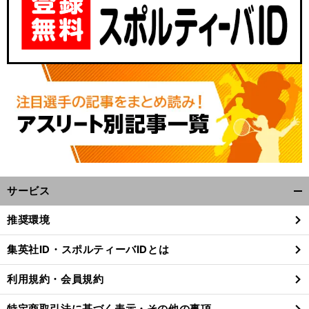
サービス
開
く/
推奨環境
閉
じ
集英社ID・スポルティーバIDとは
る
利用規約・会員規約
特定商取引法に基づく表示・その他の事項