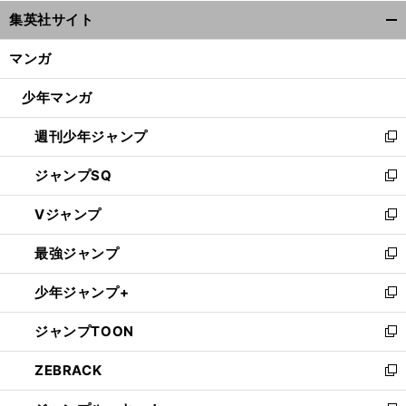
ウ
集英社サイト
ィ
開
ン
く/
マンガ
ド
閉
ウ
じ
少年マンガ
で
る
開
週刊少年ジャンプ
く
新
し
ジャンプSQ
い
新
ウ
し
Vジャンプ
ィ
い
新
ン
ウ
し
最強ジャンプ
ド
ィ
い
新
ウ
ン
ウ
し
少年ジャンプ+
で
ド
ィ
い
新
開
ウ
ン
ウ
し
ジャンプTOON
く
で
ド
ィ
い
新
開
ウ
ン
ウ
し
ZEBRACK
く
で
ド
ィ
い
新
開
ウ
ン
ウ
し