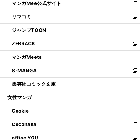
マンガMee公式サイト
く
ド
ィ
い
新
ウ
ン
ウ
し
リマコミ
で
ド
ィ
い
新
開
ウ
ン
ウ
し
ジャンプTOON
く
で
ド
ィ
い
新
開
ウ
ン
ウ
し
ZEBRACK
く
で
ド
ィ
い
新
開
ウ
ン
ウ
し
マンガMeets
く
で
ド
ィ
い
新
開
ウ
ン
ウ
し
S-MANGA
く
で
ド
ィ
い
新
開
ウ
ン
ウ
し
集英社コミック文庫
く
で
ド
ィ
い
新
開
ウ
ン
ウ
し
女性マンガ
く
で
ド
ィ
い
開
ウ
ン
ウ
Cookie
く
で
ド
ィ
新
開
ウ
ン
し
Cocohana
く
で
ド
い
新
開
ウ
ウ
し
office YOU
く
で
ィ
い
新