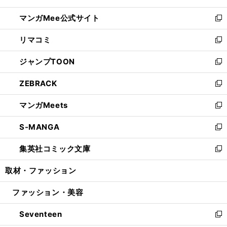
開
ン
ウ
し
マンガMee公式サイト
く
ド
ィ
い
新
ウ
ン
ウ
し
リマコミ
で
ド
ィ
い
新
開
ウ
ン
ウ
し
ジャンプTOON
く
で
ド
ィ
い
新
開
ウ
ン
ウ
し
ZEBRACK
く
で
ド
ィ
い
新
開
ウ
ン
ウ
し
マンガMeets
く
で
ド
ィ
い
新
開
ウ
ン
ウ
し
S-MANGA
く
で
ド
ィ
い
新
開
ウ
ン
ウ
し
集英社コミック文庫
く
で
ド
ィ
い
新
開
ウ
ン
ウ
し
取材・ファッション
く
で
ド
ィ
い
開
ウ
ン
ウ
ファッション・美容
く
で
ド
ィ
開
ウ
ン
Seventeen
く
で
ド
新
開
ウ
し