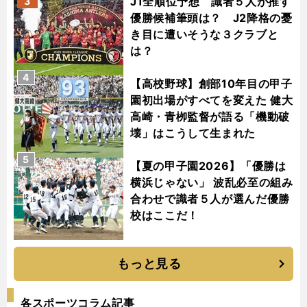
J1全順位予想 識者５人が推す
3
優勝候補筆頭は？ J2降格の憂
き目に遭いそうな３クラブと
は？
4
【高校野球】創部10年目の甲子
園初出場がすべてを変えた 健大
高崎・青栁監督が語る「機動破
壊」はこうして生まれた
5
【夏の甲子園2026】「優勝は
横浜じゃない」 波乱必至の組み
合わせで識者５人が選んだ優勝
校はここだ！
もっと見る
各スポーツコラム記事