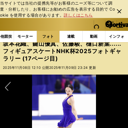
当サイトでは当社の提携先等がお客様のニーズ等について調
査・分析したり、お客様にお勧めの広告を表⽰する⽬的で Co
閉じ
okie を使⽤する場合があります。
詳しくはこちら
る
マイペ
web Sportiva (webスポルティーバ)
検索
メニュ
we
ー
フォトギャラリー
坂本花織、鍵山優真、佐藤駿、樋口新葉.
b
ジ
の他競技
モーター
フォト
連載
動画
インフォ
ス
坂本花織、鍵山優真、佐藤駿、樋口新葉......
ポ
フィギュアスケートNHK杯2025フォトギャ
ル
ラリー (17ページ目)
テ
ィ
2025年11月08日 12:10 公開
2025年11月09日 23:24 更新
ー
バ
次へ