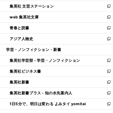
開
ウ
し
集英社 文芸ステーション
く
ィ
い
新
ン
ウ
し
web 集英社文庫
ド
ィ
い
新
ウ
ン
ウ
し
青春と読書
で
ド
ィ
い
新
開
ウ
ン
ウ
し
アジア人物史
く
で
ド
ィ
い
新
開
ウ
ン
ウ
し
学芸・ノンフィクション・新書
く
で
ド
ィ
い
開
ウ
ン
ウ
集英社学芸部 - 学芸・ノンフィクション
く
で
ド
ィ
新
開
ウ
ン
し
集英社ビジネス書
く
で
ド
い
新
開
ウ
ウ
し
集英社新書
く
で
ィ
い
新
開
ン
ウ
し
集英社新書プラス - 知の水先案内人
く
ド
ィ
い
新
ウ
ン
ウ
し
1日5分で、明日は変わる よみタイ yomitai
で
ド
ィ
い
新
開
ウ
ン
ウ
し