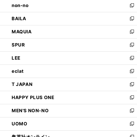
non-no
く
で
い
新
開
ウ
し
BAILA
く
ィ
い
新
ン
ウ
し
MAQUIA
ド
ィ
い
新
ウ
ン
ウ
し
SPUR
で
ド
ィ
い
新
開
ウ
ン
ウ
し
LEE
く
で
ド
ィ
い
新
開
ウ
ン
ウ
し
eclat
く
で
ド
ィ
い
新
開
ウ
ン
ウ
し
T JAPAN
く
で
ド
ィ
い
新
開
ウ
ン
ウ
し
HAPPY PLUS ONE
く
で
ド
ィ
い
新
開
ウ
ン
ウ
し
MEN'S NON-NO
く
で
ド
ィ
い
新
開
ウ
ン
ウ
し
UOMO
く
で
ド
ィ
い
新
開
ウ
ン
ウ
し
集英社オンライン
く
で