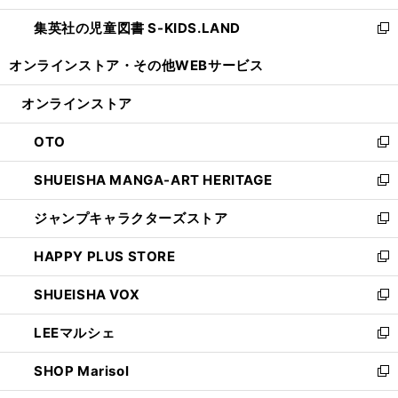
開
ウ
ン
し
集英社の児童図書 S-KIDS.LAND
く
で
ド
い
新
開
ウ
ウ
し
オンラインストア・
その他WEBサービス
く
で
ィ
い
開
ン
ウ
オンラインストア
く
ド
ィ
ウ
ン
OTO
で
ド
新
開
ウ
し
SHUEISHA MANGA-ART HERITAGE
く
で
い
新
開
ウ
し
ジャンプキャラクターズストア
く
ィ
い
新
ン
ウ
し
HAPPY PLUS STORE
ド
ィ
い
新
ウ
ン
ウ
し
SHUEISHA VOX
で
ド
ィ
い
新
開
ウ
ン
ウ
し
LEEマルシェ
く
で
ド
ィ
い
新
開
ウ
ン
ウ
し
SHOP Marisol
く
で
ド
ィ
い
新
開
ウ
ン
ウ
し