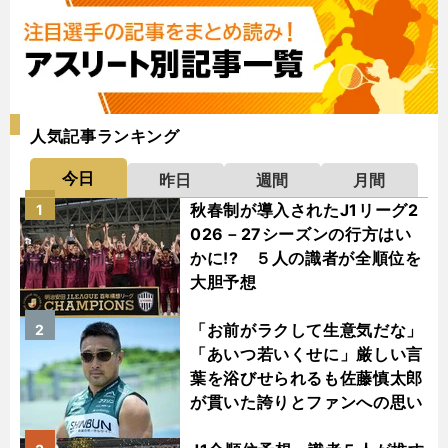
人気記事ランキング
今日
昨日
週間
月間
秋春制が導入されたJ1リーグ2
1
026－27シーズンの行方はい
かに!? ５人の識者が全順位を
大胆予想
「お前がラクして生意気だな」
2
「あいつ若いくせに」厳しい言
葉を浴びせられるも佐藤慎太郎
が貫いた誇りとファンへの思い