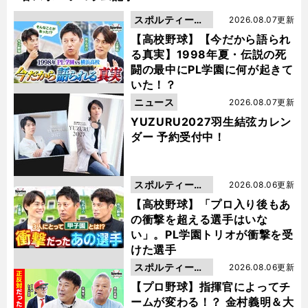
スポルティーバ
2026.08.07更新
動画
【高校野球】【今だから語られ
る真実】1998年夏・伝説の死
闘の最中にPL学園に何が起きて
いた！？
ニュース
2026.08.07更新
YUZURU2027羽生結弦カレン
ダー 予約受付中！
スポルティーバ
2026.08.06更新
動画
【高校野球】「プロ入り後もあ
の衝撃を超える選手はいな
い」。PL学園トリオが衝撃を受
けた選手
スポルティーバ
2026.08.06更新
動画
【プロ野球】指揮官によってチ
ームが変わる！？ 金村義明＆大