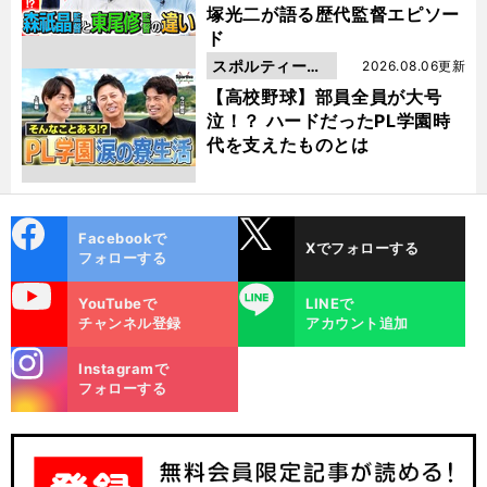
塚光二が語る歴代監督エピソー
ド
スポルティーバ
2026.08.06更新
動画
【高校野球】部員全員が大号
泣！？ ハードだったPL学園時
代を支えたものとは
cebo
X
Facebookで
Xでフォローする
ok
フォローする
uTube
LINE
YouTubeで
LINEで
チャンネル登録
アカウント追加
stagra
Instagramで
m
フォローする