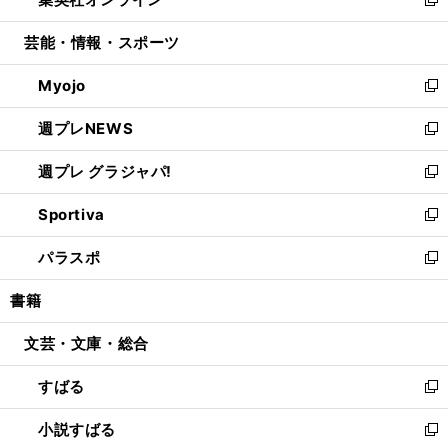
ド
ィ
い
新
開
ウ
ン
ウ
し
芸能・情報・スポーツ
く
で
ド
ィ
い
開
ウ
ン
ウ
Myojo
く
で
ド
ィ
新
開
ウ
ン
し
週プレNEWS
く
で
ド
い
新
開
ウ
ウ
し
週プレ グラジャパ!
く
で
ィ
い
新
開
ン
ウ
し
Sportiva
く
ド
ィ
い
新
ウ
ン
ウ
し
パラスポ
で
ド
ィ
い
新
開
ウ
ン
ウ
し
書籍
く
で
ド
ィ
い
開
ウ
ン
ウ
文芸・文庫・総合
く
で
ド
ィ
開
ウ
ン
すばる
く
で
ド
新
開
ウ
し
小説すばる
く
で
い
新