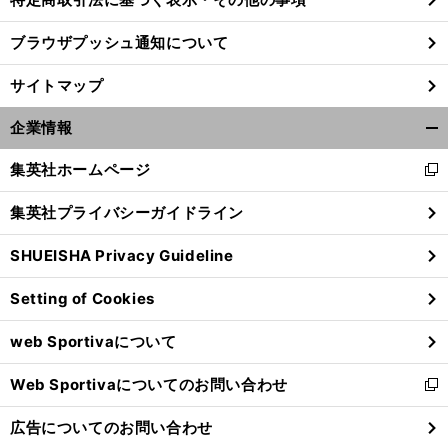
ブラウザプッシュ通知について
サイトマップ
企業情報
開
く/
集英社ホームページ
新
閉
し
じ
集英社プライバシーガイドライン
い
る
ウ
SHUEISHA Privacy Guideline
ィ
ン
Setting of Cookies
ド
ウ
web Sportivaについて
で
開
Web Sportivaについてのお問い合わせ
く
新
し
広告についてのお問い合わせ
い