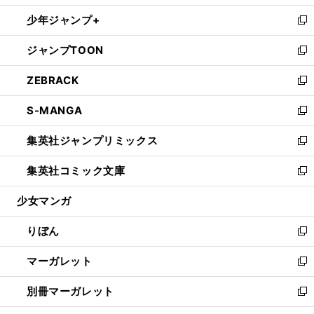
開
ウ
ン
ウ
し
少年ジャンプ+
く
で
ド
ィ
い
新
開
ウ
ン
ウ
し
ジャンプTOON
く
で
ド
ィ
い
新
開
ウ
ン
ウ
し
ZEBRACK
く
で
ド
ィ
い
新
開
ウ
ン
ウ
し
S-MANGA
く
で
ド
ィ
い
新
開
ウ
ン
ウ
し
集英社ジャンプリミックス
く
で
ド
ィ
い
新
開
ウ
ン
ウ
し
集英社コミック文庫
く
で
ド
ィ
い
新
開
ウ
ン
ウ
し
少女マンガ
く
で
ド
ィ
い
開
ウ
ン
ウ
りぼん
く
で
ド
ィ
新
開
ウ
ン
し
マーガレット
く
で
ド
い
新
開
ウ
ウ
し
別冊マーガレット
く
で
ィ
い
新
開
ン
ウ
し