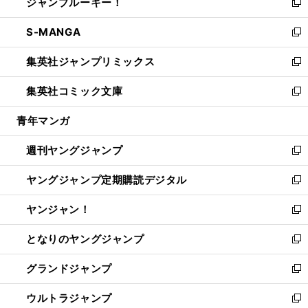
ジャンプルーキー！
く
で
ド
ィ
い
新
開
ウ
ン
ウ
し
S-MANGA
く
で
ド
ィ
い
新
開
ウ
ン
ウ
し
集英社ジャンプリミックス
く
で
ド
ィ
い
新
開
ウ
ン
ウ
し
集英社コミック文庫
く
で
ド
ィ
い
新
開
ウ
ン
ウ
し
青年マンガ
く
で
ド
ィ
い
開
ウ
ン
ウ
週刊ヤングジャンプ
く
で
ド
ィ
新
開
ウ
ン
し
ヤングジャンプ定期購読デジタル
く
で
ド
い
新
開
ウ
ウ
し
ヤンジャン！
く
で
ィ
い
新
開
ン
ウ
し
となりのヤングジャンプ
く
ド
ィ
い
新
ウ
ン
ウ
し
グランドジャンプ
で
ド
ィ
い
新
開
ウ
ン
ウ
し
ウルトラジャンプ
く
で
ド
ィ
い
新