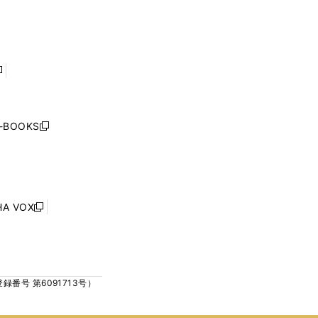
で
で
ン
ン
開
開
ド
ド
く
く
ウ
ウ
で
で
開
開
く
く
し
い
ウ
j-BOOKS
新
ィ
し
ン
い
ド
ウ
ウ
ィ
で
ン
HA VOX
開
新
ド
く
し
ウ
い
で
ウ
開
ィ
く
号 第6091713号）
ン
ド
ウ