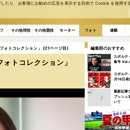
たり、お客様にお勧めの広告を表⽰する⽬的で Cookie を使⽤す
フ
その他球技
その他競技
モーター
フォト
連載
フォトコレクション」 (21ページ目)
編集部のおすすめ
スポルテ
・フォトコレクション」
集号 Vol
スポルテ
月16日発
最新記事
プッシュ
いて