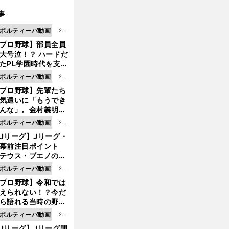
事
ポルティーバ動画
202
プロ野球】部員全員
6.0
大号泣！？ ハードだ
8.0
たPL学園時代を支え
6更
ものとは
ポルティーバ動画
202
新
プロ野球】先輩たち
6.0
気遣いに「もうでき
8.0
んな」。金村義明＆
6更
塚光二が明かす引退
ポルティーバ動画
202
新
ピソード！
Jリーグ】Jリーグ・
6.0
開幕前注目ポイント
8.0
テウス・ブエノの鹿
5更
移籍！ 恐るべし15
ポルティーバ動画
202
新
磯部怜夢！
プロ野球】令和では
6.0
えられない！？今だ
8.0
ら語れる当時の野球
4更
情とは...
ポルティーバ動画
202
新
Jリーグ】Jリーグ開
6.0