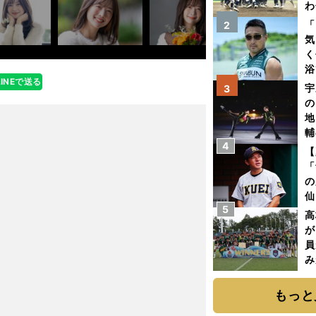
わ
だ
「
2
気
く
浴
LINEで送る
太
宇
3
ァ
の
地
輔
4
題
【
「
の
仙
5
か
高
画
が
員
み
もっと