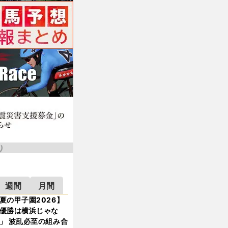
週間
月間
夏の甲子園2026】
優勝は横浜じゃな
」 波乱必至の組み合