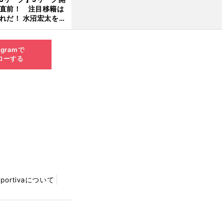
直前！ 注目移籍は
8.0
れだ！ 水沼宏太を水
3更
貴史がすこ〜し語る
新
agramで
ローする
Sportivaについて