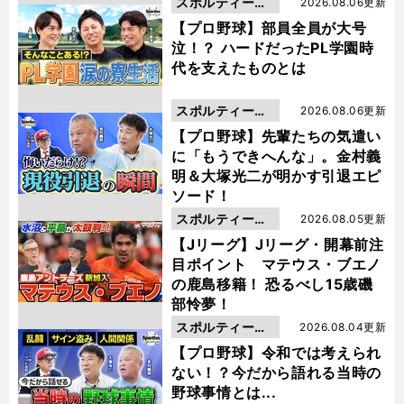
スポルティーバ
2026.08.06更新
動画
【プロ野球】部員全員が大号
泣！？ ハードだったPL学園時
代を支えたものとは
スポルティーバ
2026.08.06更新
動画
【プロ野球】先輩たちの気遣い
に「もうできへんな」。金村義
明＆大塚光二が明かす引退エピ
ソード！
スポルティーバ
2026.08.05更新
動画
【Jリーグ】Jリーグ・開幕前注
目ポイント マテウス・ブエノ
の鹿島移籍！ 恐るべし15歳磯
部怜夢！
スポルティーバ
2026.08.04更新
動画
【プロ野球】令和では考えられ
ない！？今だから語れる当時の
野球事情とは...