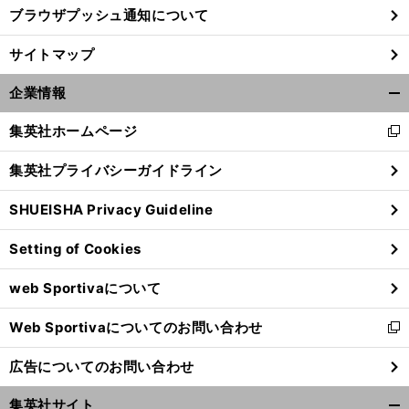
ブラウザプッシュ通知について
サイトマップ
企業情報
開
く/
集英社ホームページ
新
閉
し
じ
集英社プライバシーガイドライン
い
る
ウ
SHUEISHA Privacy Guideline
ィ
ン
Setting of Cookies
ド
ウ
web Sportivaについて
で
開
Web Sportivaについてのお問い合わせ
く
新
し
広告についてのお問い合わせ
い
ウ
集英社サイト
ィ