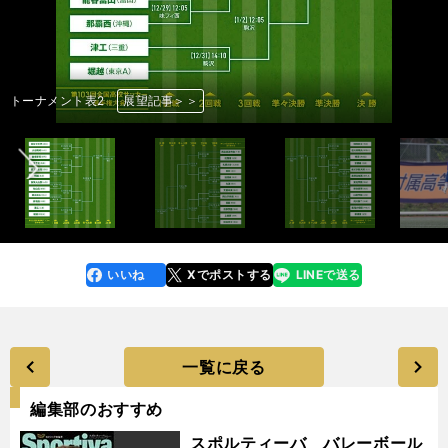
マガリェンス・アルナウド（長崎総科大附／GK） photo by Morita
藤吉純誠（鹿児島城西／GK） photo by Tsuchiya Masashi
小沼蒼珠（青森山田／DF） photo by Tsuchiya Masashi
亀田歩夢（流通経済大柏／MF） photo by Morita Masayoshi
福本一太（阪南大高／MF） photo by Morita Masayoshi
高岡伶颯（日章学園／FW） photo by Morita Masayoshi
石川大也（青森山田／FW） photo by Tsuchiya Masashi
竹花龍生（明秀日立／FW） photo by Tsuchiya Masashi
オノノジュ慶吏（前橋育英／FW） photo by Tsuchiya Masashi
加藤隆成（帝京大可児／FW） photo by Morita Masayoshi
前へ
Masayoshi
松田駿（青森山田／GK） photo by Tsuchiya Masashi
五嶋夏生（大津／DF） photo by Morita Masayoshi
森奏（堀越／DF） photo by Tsuchiya Masashi
田所莉旺（帝京／DF） photo by Tsuchiya Masashi
宮地陸翔（京都橘／DF） photo by Morita Masayoshi
田中佑磨（佐賀東／DF） photo by Morita Masayoshi
嶋本悠大（大津／MF） photo by Morita Masayoshi
大内完介（尚志／MF） photo by Tsuchiya Masashi
石井陽（前橋育英／MF） photo by Tsuchiya Masashi
山下景司（大津／FW） photo by Tsuchiya Masashi
門田翔平（高知／FW） photo by Morita Masayoshi
トーナメント表1
トーナメント表2
トーナメント表3
トーナメント表4
紹介記事＞＞
紹介記事＞＞
紹介記事＞＞
紹介記事＞＞
紹介記事＞＞
紹介記事＞＞
紹介記事＞＞
紹介記事＞＞
紹介記事＞＞
紹介記事＞＞
展望記事＞＞
展望記事＞＞
展望記事＞＞
展望記事＞＞
紹介記事＞＞
紹介記事＞＞
紹介記事＞＞
紹介記事＞＞
紹介記事＞＞
紹介記事＞＞
紹介記事＞＞
紹介記事＞＞
紹介記事＞＞
紹介記事＞＞
紹介記事＞＞
いいね
Xでポストする
LINEで送る
line
faceboo
x
k
一覧に戻る
編集部のおすすめ
スポルティーバ バレーボール