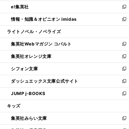
開
ウ
ン
ウ
し
e!集英社
く
で
ド
ィ
い
新
開
ウ
ン
ウ
し
情報・知識＆オピニオン imidas
く
で
ド
ィ
い
新
開
ウ
ン
ウ
し
ライトノベル・ノベライズ
く
で
ド
ィ
い
開
ウ
ン
ウ
集英社Webマガジン コバルト
く
で
ド
ィ
新
開
ウ
ン
し
集英社オレンジ文庫
く
で
ド
い
新
開
ウ
ウ
し
シフォン文庫
く
で
ィ
い
新
開
ン
ウ
し
ダッシュエックス文庫公式サイト
く
ド
ィ
い
新
ウ
ン
ウ
し
JUMP j-BOOKS
で
ド
ィ
い
新
開
ウ
ン
ウ
し
キッズ
く
で
ド
ィ
い
開
ウ
ン
ウ
集英社みらい文庫
く
で
ド
ィ
新
開
ウ
ン
し