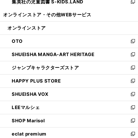
集英社の児童図書 S-KIDS.LAND
く
で
ド
い
新
開
ウ
ウ
し
オンラインストア・
その他WEBサービス
く
で
ィ
い
開
ン
ウ
オンラインストア
く
ド
ィ
ウ
ン
OTO
で
ド
新
開
ウ
し
SHUEISHA MANGA-ART HERITAGE
く
で
い
新
開
ウ
し
ジャンプキャラクターズストア
く
ィ
い
新
ン
ウ
し
HAPPY PLUS STORE
ド
ィ
い
新
ウ
ン
ウ
し
SHUEISHA VOX
で
ド
ィ
い
新
開
ウ
ン
ウ
し
LEEマルシェ
く
で
ド
ィ
い
新
開
ウ
ン
ウ
し
SHOP Marisol
く
で
ド
ィ
い
新
開
ウ
ン
ウ
し
eclat premium
く
で
ド
ィ
い
新