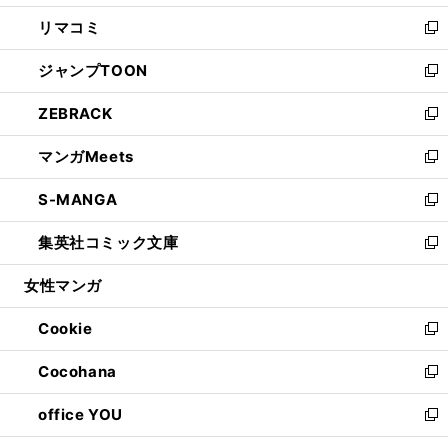
ウ
ン
ウ
し
リマコミ
で
ド
ィ
い
新
開
ウ
ン
ウ
し
ジャンプTOON
く
で
ド
ィ
い
新
開
ウ
ン
ウ
し
ZEBRACK
く
で
ド
ィ
い
新
開
ウ
ン
ウ
し
マンガMeets
く
で
ド
ィ
い
新
開
ウ
ン
ウ
し
S-MANGA
く
で
ド
ィ
い
新
開
ウ
ン
ウ
し
集英社コミック文庫
く
で
ド
ィ
い
新
開
ウ
ン
ウ
し
女性マンガ
く
で
ド
ィ
い
開
ウ
ン
ウ
Cookie
く
で
ド
ィ
新
開
ウ
ン
し
Cocohana
く
で
ド
い
新
開
ウ
ウ
し
office YOU
く
で
ィ
い
新
開
ン
ウ
し