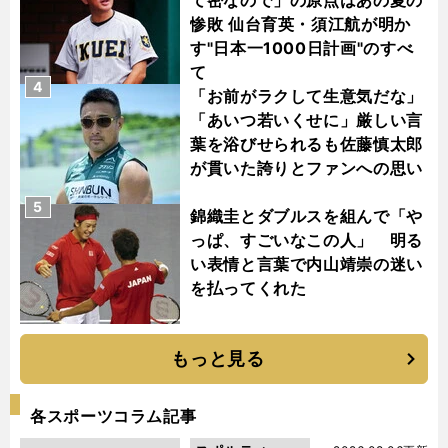
惨敗 仙台育英・須江航が明か
す"日本一1000日計画"のすべ
て
4
「お前がラクして生意気だな」
「あいつ若いくせに」厳しい言
葉を浴びせられるも佐藤慎太郎
が貫いた誇りとファンへの思い
5
錦織圭とダブルスを組んで「や
っぱ、すごいなこの人」 明る
い表情と言葉で内山靖崇の迷い
を払ってくれた
もっと見る
各スポーツコラム記事