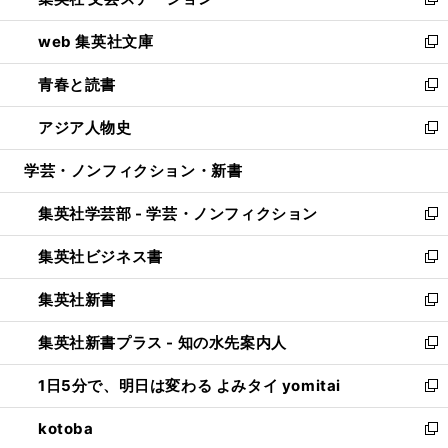
ィ
い
新
ン
ウ
し
web 集英社文庫
ド
ィ
い
新
ウ
ン
ウ
し
青春と読書
で
ド
ィ
い
新
開
ウ
ン
ウ
し
アジア人物史
く
で
ド
ィ
い
新
開
ウ
ン
ウ
し
学芸・ノンフィクション・新書
く
で
ド
ィ
い
開
ウ
ン
ウ
集英社学芸部 - 学芸・ノンフィクション
く
で
ド
ィ
新
開
ウ
ン
し
集英社ビジネス書
く
で
ド
い
新
開
ウ
ウ
し
集英社新書
く
で
ィ
い
新
開
ン
ウ
し
集英社新書プラス - 知の水先案内人
く
ド
ィ
い
新
ウ
ン
ウ
し
1日5分で、明日は変わる よみタイ yomitai
で
ド
ィ
い
新
開
ウ
ン
ウ
し
kotoba
く
で
ド
ィ
い
新