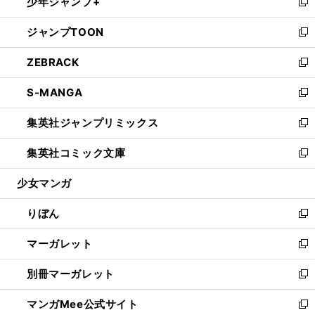
少年ジャンプ+
く
で
ド
ィ
い
新
開
ウ
ン
ウ
し
ジャンプTOON
く
で
ド
ィ
い
新
開
ウ
ン
ウ
し
ZEBRACK
く
で
ド
ィ
い
新
開
ウ
ン
ウ
し
S-MANGA
く
で
ド
ィ
い
新
開
ウ
ン
ウ
し
集英社ジャンプリミックス
く
で
ド
ィ
い
新
開
ウ
ン
ウ
し
集英社コミック文庫
く
で
ド
ィ
い
新
開
ウ
ン
ウ
し
少女マンガ
く
で
ド
ィ
い
開
ウ
ン
ウ
りぼん
く
で
ド
ィ
新
開
ウ
ン
し
マーガレット
く
で
ド
い
新
開
ウ
ウ
し
別冊マーガレット
く
で
ィ
い
新
開
ン
ウ
し
マンガMee公式サイト
く
ド
ィ
い
新