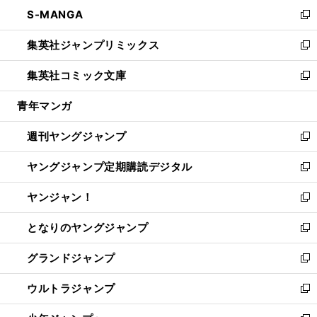
ン
ウ
し
S-MANGA
く
で
ド
ィ
い
新
開
ウ
ン
ウ
し
集英社ジャンプリミックス
く
で
ド
ィ
い
新
開
ウ
ン
ウ
し
集英社コミック文庫
く
で
ド
ィ
い
新
開
ウ
ン
ウ
し
青年マンガ
く
で
ド
ィ
い
開
ウ
ン
ウ
週刊ヤングジャンプ
く
で
ド
ィ
新
開
ウ
ン
し
ヤングジャンプ定期購読デジタル
く
で
ド
い
新
開
ウ
ウ
し
ヤンジャン！
く
で
ィ
い
新
開
ン
ウ
し
となりのヤングジャンプ
く
ド
ィ
い
新
ウ
ン
ウ
し
グランドジャンプ
で
ド
ィ
い
新
開
ウ
ン
ウ
し
ウルトラジャンプ
く
で
ド
ィ
い
新
開
ウ
ン
ウ
し