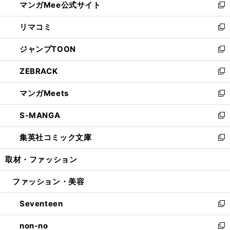
マンガMee公式サイト
く
ド
ィ
い
新
ウ
ン
ウ
し
リマコミ
で
ド
ィ
い
新
開
ウ
ン
ウ
し
ジャンプTOON
く
で
ド
ィ
い
新
開
ウ
ン
ウ
し
ZEBRACK
く
で
ド
ィ
い
新
開
ウ
ン
ウ
し
マンガMeets
く
で
ド
ィ
い
新
開
ウ
ン
ウ
し
S-MANGA
く
で
ド
ィ
い
新
開
ウ
ン
ウ
し
集英社コミック文庫
く
で
ド
ィ
い
新
開
ウ
ン
ウ
し
取材・ファッション
く
で
ド
ィ
い
開
ウ
ン
ウ
ファッション・美容
く
で
ド
ィ
開
ウ
ン
Seventeen
く
で
ド
新
開
ウ
し
non-no
く
で
い
新