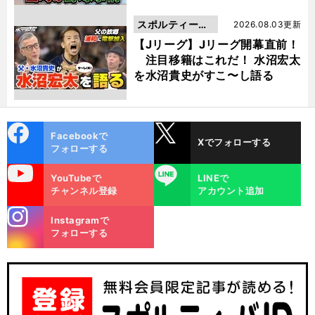
スポルティーバ
2026.08.03更新
動画
【Jリーグ】Jリーグ開幕直前！
注目移籍はこれだ！ 水沼宏太
を水沼貴史がすこ〜し語る
cebo
X
Facebookで
Xでフォローする
ok
フォローする
uTube
LINE
YouTubeで
LINEで
チャンネル登録
アカウント追加
stagra
Instagramで
m
フォローする