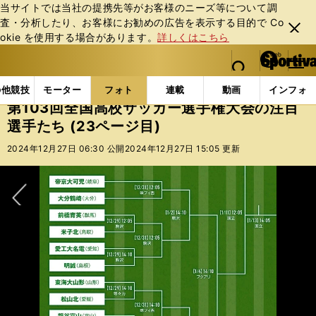
当サイトでは当社の提携先等がお客様のニーズ等について調
査・分析したり、お客様にお勧めの広告を表⽰する⽬的で Co
閉じ
okie を使⽤する場合があります。
詳しくはこちら
る
マイペ
web Sportiva (webスポルティーバ)
検索
メニュ
we
ー
フォトギャラリー
コラムフォト
第103回全国高校
b
ジ
の他競技
モーター
フォト
連載
動画
インフォ
ス
第103回全国高校サッカー選手権大会の注目
ポ
選手たち (23ページ目)
ル
テ
2024年12月27日 06:30 公開
2024年12月27日 15:05 更新
ィ
ー
バ
次へ