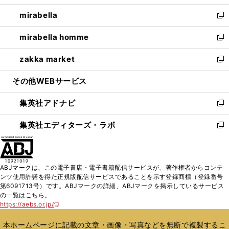
開
ウ
ン
ウ
し
mirabella
く
で
ド
ィ
い
新
開
ウ
ン
ウ
し
mirabella homme
く
で
ド
ィ
い
新
開
ウ
ン
ウ
し
zakka market
く
で
ド
ィ
い
新
開
ウ
ン
ウ
し
その他WEBサービス
く
で
ド
ィ
い
開
ウ
ン
ウ
集英社アドナビ
く
で
ド
ィ
新
開
ウ
ン
し
集英社エディターズ・ラボ
く
で
ド
い
新
開
ウ
ウ
し
く
で
ィ
い
開
ン
ウ
ABJマークは、この電子書店・電子書籍配信サービスが、著作権者からコンテ
く
ド
ィ
ンツ使用許諾を得た正規版配信サービスであることを示す登録商標（登録番号
ウ
ン
第6091713号）です。ABJマークの詳細、ABJマークを掲示しているサービス
で
ド
の一覧はこちら。
開
ウ
https://aebs.or.jp/
新
く
で
し
い
開
本ホームページに記載の文章・画像・写真などを無断で複製するこ