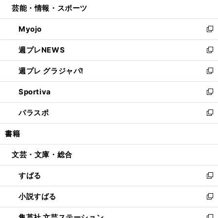
芸能・情報・スポーツ
く
で
ド
ィ
い
開
ウ
ン
ウ
Myojo
く
で
ド
ィ
新
開
ウ
ン
し
週プレNEWS
く
で
ド
い
新
開
ウ
ウ
し
週プレ グラジャパ!
く
で
ィ
い
新
開
ン
ウ
し
Sportiva
く
ド
ィ
い
新
ウ
ン
ウ
し
パラスポ
で
ド
ィ
い
新
開
ウ
ン
ウ
し
書籍
く
で
ド
ィ
い
開
ウ
ン
ウ
文芸・文庫・総合
く
で
ド
ィ
開
ウ
ン
すばる
く
で
ド
新
開
ウ
し
小説すばる
く
で
い
新
開
ウ
し
集英社 文芸ステーション
く