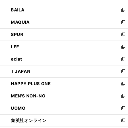
開
ウ
し
BAILA
く
ィ
い
新
ン
ウ
し
MAQUIA
ド
ィ
い
新
ウ
ン
ウ
し
SPUR
で
ド
ィ
い
新
開
ウ
ン
ウ
し
LEE
く
で
ド
ィ
い
新
開
ウ
ン
ウ
し
eclat
く
で
ド
ィ
い
新
開
ウ
ン
ウ
し
T JAPAN
く
で
ド
ィ
い
新
開
ウ
ン
ウ
し
HAPPY PLUS ONE
く
で
ド
ィ
い
新
開
ウ
ン
ウ
し
MEN'S NON-NO
く
で
ド
ィ
い
新
開
ウ
ン
ウ
し
UOMO
く
で
ド
ィ
い
新
開
ウ
ン
ウ
し
集英社オンライン
く
で
ド
ィ
い
新
開
ウ
ン
ウ
し