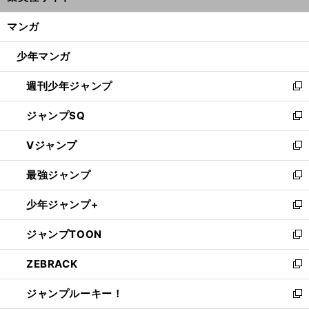
開
ン
く/
マンガ
ド
閉
ウ
じ
少年マンガ
で
る
開
週刊少年ジャンプ
く
新
し
ジャンプSQ
い
新
ウ
し
Vジャンプ
ィ
い
新
ン
ウ
し
最強ジャンプ
ド
ィ
い
新
ウ
ン
ウ
し
少年ジャンプ+
で
ド
ィ
い
新
開
ウ
ン
ウ
し
ジャンプTOON
く
で
ド
ィ
い
新
開
ウ
ン
ウ
し
ZEBRACK
く
で
ド
ィ
い
新
開
ウ
ン
ウ
し
ジャンプルーキー！
く
で
ド
ィ
い
新
開
ウ