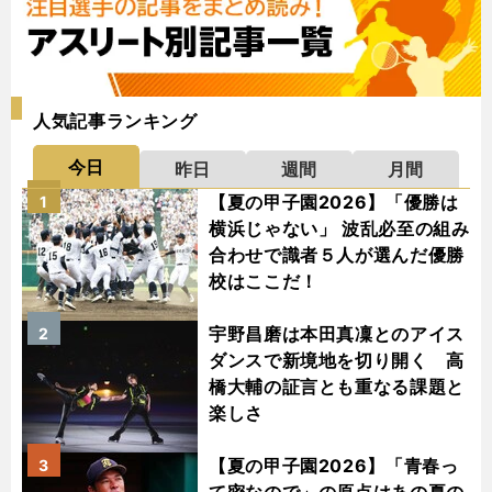
人気記事ランキング
今日
昨日
週間
月間
【夏の甲子園2026】「優勝は
1
横浜じゃない」 波乱必至の組み
合わせで識者５人が選んだ優勝
校はここだ！
宇野昌磨は本田真凜とのアイス
2
ダンスで新境地を切り開く 高
橋大輔の証言とも重なる課題と
楽しさ
【夏の甲子園2026】「青春っ
3
て密なので」の原点はあの夏の