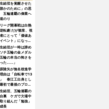
生結弦を覚醒させた
誰かのために」の思
 五輪連覇の偉業へ
道のり
リーグ開幕戦は白熱
逆転劇 だが観客、視
者にとって「価値あ
イベント」になって
たか
生結弦が一時は諦め
ソチ五輪の金メダル
五輪の本当の怖さを
った......」
原陵矢が無名校進学
理由は「自転車で13
」 春江工出身とし
最初で最後のプロ野
選手となった
生結弦、五輪連覇の
台裏 ケガで欠場中
取り組んだ「勉強」
成長