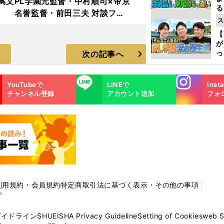
蔦文
PL学園元監督・中村順司×帝京
る
名誉監督・前田三夫 対談フォ
光
ス
トギャラリー
ピ
【
が
っ
次の記事へ
た
Instagra
LINE
YouTubeで
LINEで
Inst
m
チャンネル登録
アカウント追加
フォ
利用規約・会員規約
特定商取引法に基づく表示・その他の事項
プ
ガイドライン
SHUEISHA Privacy Guideline
Setting of Cookies
web 