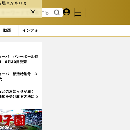
る場合がありま
マイペ
閉じ
検索
メニュ
ー
る
す
ジ
る
動画
インフォ
ィーバ バレーボール特
.4 6月30日発売
ィーバ 部活特集号 3
売
などのお知らせが届く
通知を受け取る方法につ