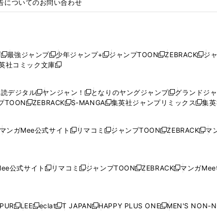
告についてのお問い合わせ
プ
最強ジャンプ
少年ジャンプ+
ジャンプTOON
ZEBRACK
ジ
新
新
新
新
新
英社コミック文庫
し
新
し
し
し
し
い
い
し
い
い
い
ウ
ウ
い
ウ
ウ
ウ
購読デジタル
ヤンジャン！
となりのヤングジャンプ
グランドジ
新
新
新
ィ
ィ
ウ
ィ
ィ
ィ
プTOON
ZEBRACK
S-MANGA
集英社ジャンプリミックス
集英
新
し
新
し
新
し
新
ン
ン
ィ
ン
ン
ン
し
い
し
い
し
い
し
ド
ド
ン
ド
ド
ド
い
ウ
い
ウ
い
ウ
い
ウ
ウ
ド
ウ
ウ
ウ
マンガMee公式サイト
リマコミ
ジャンプTOON
ZEBRACK
マン
新
新
新
新
ウ
ィ
ウ
ィ
ウ
ィ
ウ
で
で
ウ
で
で
で
し
し
し
し
し
ィ
ン
ィ
ン
ィ
ン
ィ
開
開
で
開
開
開
い
い
い
い
い
ン
ド
ン
ド
ン
ド
ン
く
く
開
く
く
く
ウ
ウ
ウ
ウ
ウ
ド
ウ
ド
ウ
ド
ウ
ド
ee公式サイト
リマコミ
ジャンプTOON
ZEBRACK
マンガMeet
く
新
新
新
新
ィ
ィ
ィ
ィ
ィ
ウ
で
ウ
で
ウ
で
ウ
し
し
し
し
ン
ン
ン
ン
ン
で
開
で
開
で
開
で
い
い
い
い
ド
ド
ド
ド
ド
開
く
開
く
開
く
開
ウ
ウ
ウ
ウ
ウ
ウ
ウ
ウ
ウ
PUR
LEE
eclat
T JAPAN
HAPPY PLUS ONE
MEN'S NON-
く
く
く
く
新
新
新
新
新
ィ
ィ
ィ
ィ
で
で
で
で
で