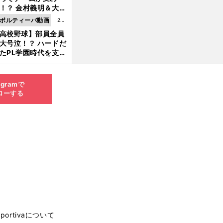
8.0
！？ 金村義明＆大塚
6更
二が語る歴代監督エ
ポルティーバ動画
202
新
ソード
高校野球】部員全員
6.0
大号泣！？ ハードだ
8.0
たPL学園時代を支え
6更
ものとは
新
agramで
ローする
Sportivaについて