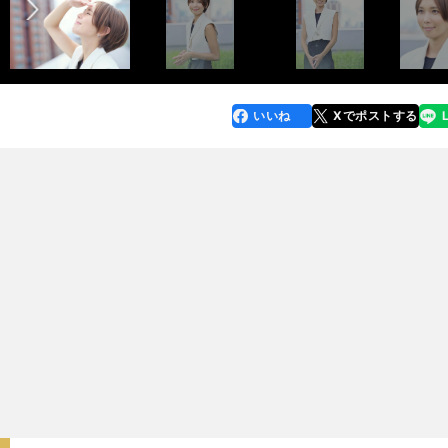
いいね
Xでポストする
line
faceboo
x
k