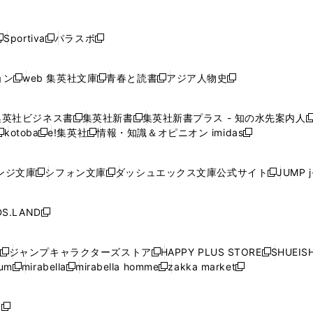
し
し
し
し
し
ン
ン
ン
ン
開
開
開
開
開
い
い
い
い
い
ド
ド
ド
ド
く
く
く
く
く
ウ
ウ
ウ
ウ
ウ
ウ
ウ
ウ
ウ
Sportiva
パラスポ
新
新
ィ
ィ
ィ
ィ
ィ
で
で
で
で
し
し
し
ン
ン
ン
ン
ン
開
開
開
開
い
い
い
ド
ド
ド
ド
ド
ョン
web 集英社文庫
青春と読書
アジア人物史
く
く
く
く
新
新
新
新
ウ
ウ
ウ
ウ
ウ
ウ
ウ
ウ
し
し
し
し
ィ
ィ
ィ
で
で
で
で
で
い
い
い
い
ン
ン
ン
集英社ビジネス書
集英社新書
集英社新書プラス - 知の水先案内人
開
開
開
開
開
新
新
新
ウ
ウ
ウ
ウ
ド
ド
ド
kotoba
e!集英社
情報・知識＆オピニオン imidas
く
く
く
く
く
新
し
新
し
新
ィ
ィ
ィ
ィ
ウ
ウ
ウ
し
し
い
し
い
し
ン
ン
ン
ン
で
で
で
い
い
ウ
い
ウ
い
ド
ド
ド
ド
ンジ文庫
シフォン文庫
ダッシュエックス文庫公式サイト
JUMP 
開
開
開
新
新
新
ウ
ウ
ィ
ウ
ィ
ウ
ウ
ウ
ウ
ウ
く
く
く
し
し
し
ィ
ィ
ン
ィ
ン
ィ
で
で
で
で
い
い
い
ン
ン
ド
ン
ド
ン
S.LAND
開
開
開
開
新
ウ
ウ
ウ
ド
ド
ウ
ド
ウ
ド
く
く
く
く
し
ィ
ィ
ィ
ウ
ウ
で
ウ
で
ウ
い
ン
ン
ン
ジャンプキャラクターズストア
HAPPY PLUS STORE
SHUEIS
で
で
開
で
開
で
新
新
新
ウ
ド
ド
ド
ium
mirabella
mirabella homme
zakka market
開
開
く
開
く
開
し
新
新
新
し
新
し
ィ
ウ
ウ
ウ
く
く
く
く
い
し
し
い
し
し
い
ン
で
で
で
ウ
い
い
ウ
い
い
ウ
ド
ボ
開
開
開
新