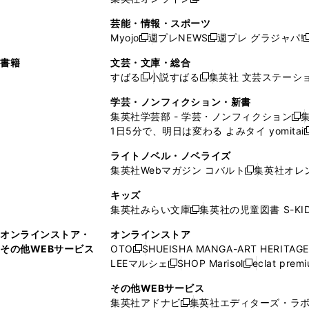
し
新
し
し
し
ン
ィ
ン
ン
開
で
開
で
い
し
い
い
い
ド
ン
ド
ド
芸能・情報・スポーツ
く
開
く
開
ウ
い
ウ
ウ
ウ
ウ
ド
ウ
ウ
Myojo
週プレNEWS
週プレ グラジャパ!
く
く
新
新
新
ィ
ウ
ィ
ィ
ィ
で
ウ
で
で
し
し
ン
ィ
ン
ン
ン
書籍
文芸・文庫・総合
開
で
開
開
い
い
ド
ン
ド
ド
ド
すばる
小説すばる
集英社 文芸ステーシ
く
開
く
く
新
新
ウ
ウ
ウ
ド
ウ
ウ
ウ
く
し
し
ィ
ィ
学芸・ノンフィクション・新書
で
ウ
で
で
で
い
い
ン
ン
集英社学芸部 - 学芸・ノンフィクション
開
で
開
開
開
新
ウ
ウ
ド
ド
1日5分で、明日は変わる よみタイ yomitai
く
開
く
く
く
し
新
ィ
ィ
ウ
ウ
く
い
ン
ン
ライトノベル・ノベライズ
で
で
ウ
ド
ド
集英社Webマガジン コバルト
集英社オレ
開
開
新
ィ
ウ
ウ
く
く
し
ン
キッズ
で
で
い
ド
集英社みらい文庫
集英社の児童図書 S-KID
開
開
新
ウ
ウ
く
く
し
ィ
オンラインストア・
オンラインストア
で
い
ン
その他WEBサービス
OTO
SHUEISHA MANGA-ART HERITAGE
開
新
ウ
ド
LEEマルシェ
SHOP Marisol
eclat prem
く
し
新
新
ィ
ウ
い
し
し
ン
その他WEBサービス
で
ウ
い
い
ド
集英社アドナビ
集英社エディターズ・ラ
開
新