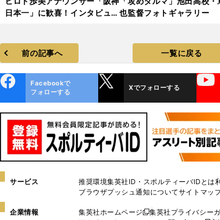
ヒロド歩美アナウンサー「阪神
「攻めダルマ」池田高校・
日本一」に歓喜！インタビュー
也監督フォトギャラリー
カット集
前の記事へ
一覧に戻る
ebo
X
YouTube
Facebookで
Xでフォローする
ok
フォローする
サービス
推奨環境
集英社ID・スポルティーバIDとは
ブラウザプッシュ通知について
サイトマッ
企業情報
集英社ホームページ
集英社プライバシー
新