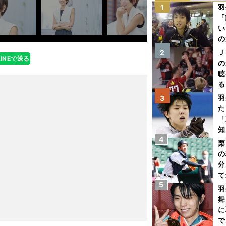
羽
1
「
い
の
Ｊ
2
LINEで送る
の
聴
る
い
羽
3
た
「
知
4
栗
の
分
て
5
球
羽
舞
に
で