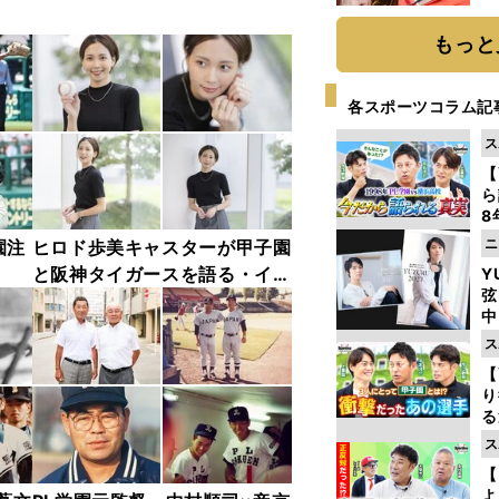
もっと
各スポーツコラム記
ス
【
ら
8
最
ニ
園注
ヒロド歩美キャスターが甲子園
き
と阪神タイガースを語る・イン
Y
弦
タビューカット集
中
ス
【
り
る
学
ス
け
【
よ