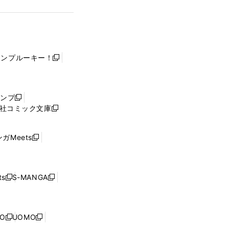
ャンプルーキー！
新
し
い
ウ
ャンプ
新
ィ
社コミック文庫
し
新
ン
い
し
ド
ウ
い
ウ
ガMeets
新
ィ
ウ
で
し
ン
ィ
開
い
ド
ン
く
ウ
ウ
ド
s
S-MANGA
新
新
ィ
で
ウ
し
し
ン
開
で
い
い
ド
く
開
ウ
ウ
ウ
NO
UOMO
く
新
新
ィ
ィ
で