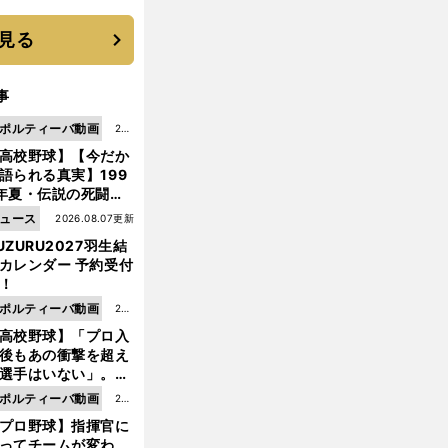
見る
事
ポルティーバ動画
202
高校野球】【今だか
6.0
語られる真実】199
8.0
年夏・伝説の死闘の
7更
中にPL学園に何が起
ュース
2026.08.07更新
新
ていた！？
UZURU2027羽生結
カレンダー 予約受付
！
ポルティーバ動画
202
高校野球】「プロ入
6.0
後もあの衝撃を超え
8.0
選手はいない」。PL
6更
園トリオが衝撃を受
ポルティーバ動画
202
新
た選手
プロ野球】指揮官に
6.0
ってチームが変わ