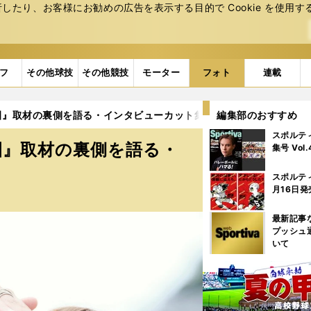
たり、お客様にお勧めの広告を表⽰する⽬的で Cookie を使⽤す
フ
その他球技
その他競技
モーター
フォト
連載
』取材の裏側を語る・インタビューカット集 (12ページ目)
編集部のおすすめ
スポルテ
園』取材の裏側を語る・
集号 Vol
スポルテ
月16日発
最新記事
プッシュ
いて