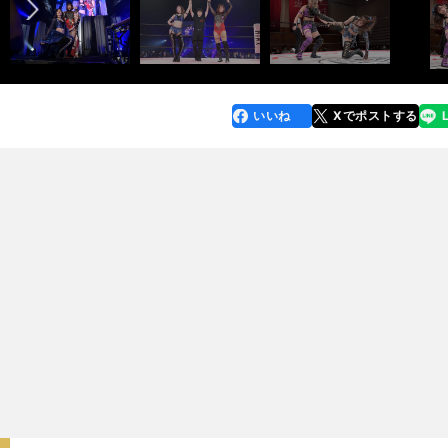
いいね
Xでポストする
line
faceboo
x
k