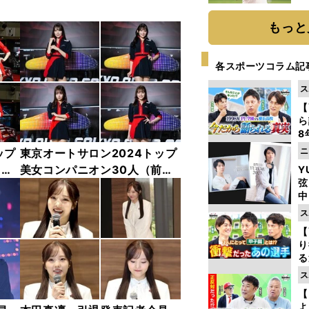
ト
く
もっと
各スポーツコラム記
ス
【
ら
8
最
ニ
ップ
東京オートサロン2024トップ
き
中
美女コンパニオン30人（前
Y
弦
編）「全身フォト」
中
ス
【
り
る
学
ス
け
【
よ