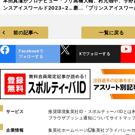
本田真凜がプロデビュー「プリ
高橋大輔、村元哉中、宇野
ンスアイスワールド2023−20
磨...「プリンスアイスワー
24」フォトギャラリー
2023−2024」フォトギャ
リー
前の記事へ
一覧に戻る
ebo
X
YouTube
Facebookで
Xでフォローする
ok
フォローする
サービス
推奨環境
集英社ID・スポルティーバIDとは
ブラウザプッシュ通知について
サイトマッ
企業情報
集英社ホームページ
集英社プライバシー
新