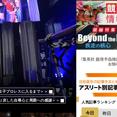
女子プロレスに入るまで＞＞
女子プロレスに入るまで＞＞
女子プロレスに入るまで＞＞
女子プロレスに入るまで＞＞
女子プロレスに入るまで＞＞
女子プロレスに入るまで＞＞
女子プロレスに入るまで＞＞
女子プロレスに入るまで＞＞
女子プロレスに入るまで＞＞
女子プロレスに入るまで＞＞
女子プロレスに入るまで＞＞
女子プロレスに入るまで＞＞
女子プロレスに入るまで＞＞
女子プロレスに入るまで＞＞
女子プロレスに入るまで＞＞
女子プロレスに入るまで＞＞
女子プロレスに入るまで＞＞
女子プロレスに入るまで＞＞
女子プロレスに入るまで＞＞
女子プロレスに入るまで＞＞
り戻した自尊心と周囲への感謝＞＞
り戻した自尊心と周囲への感謝＞＞
り戻した自尊心と周囲への感謝＞＞
り戻した自尊心と周囲への感謝＞＞
り戻した自尊心と周囲への感謝＞＞
り戻した自尊心と周囲への感謝＞＞
り戻した自尊心と周囲への感謝＞＞
り戻した自尊心と周囲への感謝＞＞
り戻した自尊心と周囲への感謝＞＞
り戻した自尊心と周囲への感謝＞＞
り戻した自尊心と周囲への感謝＞＞
り戻した自尊心と周囲への感謝＞＞
り戻した自尊心と周囲への感謝＞＞
り戻した自尊心と周囲への感謝＞＞
り戻した自尊心と周囲への感謝＞＞
り戻した自尊心と周囲への感謝＞＞
り戻した自尊心と周囲への感謝＞＞
り戻した自尊心と周囲への感謝＞＞
り戻した自尊心と周囲への感謝＞＞
り戻した自尊心と周囲への感謝＞＞
人気記事ランキング
今日
昨日