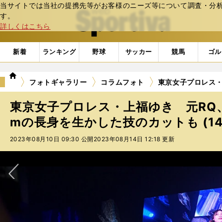
当サイトでは当社の提携先等がお客様のニーズ等について調査・分析し
web Sportiva (webスポルティーバ)
す。
詳しくはこちら
新着
ランキング
野球
サッカー
競馬
ゴル
we
フォトギャラリー
コラムフォト
東京女子プロレス・
b
ス
東京女子プロレス・上福ゆき 元RQ、
ポ
ル
mの長身を生かした技のカットも (1
テ
2023年08月10日 09:30 公開
2023年08月14日 12:18 更新
ィ
ー
バ
次へ