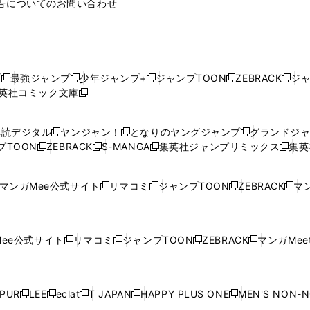
告についてのお問い合わせ
プ
最強ジャンプ
少年ジャンプ+
ジャンプTOON
ZEBRACK
ジ
新
新
新
新
新
英社コミック文庫
し
新
し
し
し
し
い
い
し
い
い
い
ウ
ウ
い
ウ
ウ
ウ
購読デジタル
ヤンジャン！
となりのヤングジャンプ
グランドジ
新
新
新
ィ
ィ
ウ
ィ
ィ
ィ
プTOON
ZEBRACK
S-MANGA
集英社ジャンプリミックス
集英
新
し
新
し
新
し
新
ン
ン
ィ
ン
ン
ン
し
い
し
い
し
い
し
ド
ド
ン
ド
ド
ド
い
ウ
い
ウ
い
ウ
い
ウ
ウ
ド
ウ
ウ
ウ
マンガMee公式サイト
リマコミ
ジャンプTOON
ZEBRACK
マン
新
新
新
新
ウ
ィ
ウ
ィ
ウ
ィ
ウ
で
で
ウ
で
で
で
し
し
し
し
し
ィ
ン
ィ
ン
ィ
ン
ィ
開
開
で
開
開
開
い
い
い
い
い
ン
ド
ン
ド
ン
ド
ン
く
く
開
く
く
く
ウ
ウ
ウ
ウ
ウ
ド
ウ
ド
ウ
ド
ウ
ド
ee公式サイト
リマコミ
ジャンプTOON
ZEBRACK
マンガMeet
く
新
新
新
新
ィ
ィ
ィ
ィ
ィ
ウ
で
ウ
で
ウ
で
ウ
し
し
し
し
ン
ン
ン
ン
ン
で
開
で
開
で
開
で
い
い
い
い
ド
ド
ド
ド
ド
開
く
開
く
開
く
開
ウ
ウ
ウ
ウ
ウ
ウ
ウ
ウ
ウ
PUR
LEE
eclat
T JAPAN
HAPPY PLUS ONE
MEN'S NON-
く
く
く
く
新
新
新
新
新
ィ
ィ
ィ
ィ
で
で
で
で
で