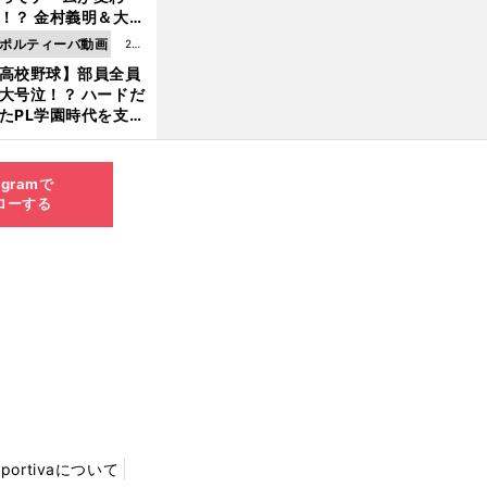
8.0
！？ 金村義明＆大塚
6更
二が語る歴代監督エ
ポルティーバ動画
202
新
ソード
高校野球】部員全員
6.0
大号泣！？ ハードだ
8.0
たPL学園時代を支え
6更
ものとは
新
agramで
ローする
Sportivaについて