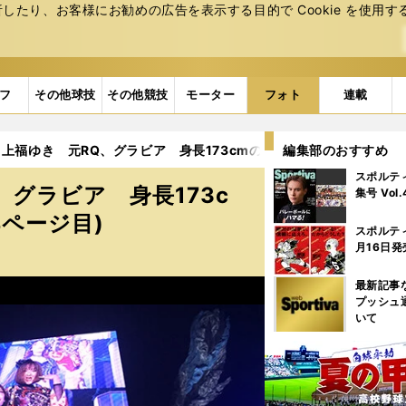
たり、お客様にお勧めの広告を表⽰する⽬的で Cookie を使⽤す
フ
その他球技
その他競技
モーター
フォト
連載
上福ゆき 元RQ、グラビア 身長173cmの長身を生かした技のカット
編集部のおすすめ
スポルテ
グラビア 身長173c
集号 Vol
4ページ目)
スポルテ
月16日発
最新記事
プッシュ
いて