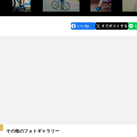
いいね
Xでポストする
line
faceboo
x
k
その他のフォトギャラリー