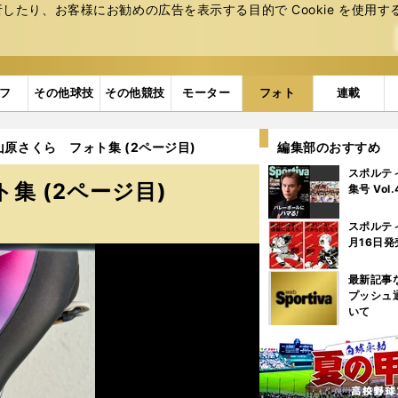
たり、お客様にお勧めの広告を表⽰する⽬的で Cookie を使⽤す
フ
その他球技
その他競技
モーター
フォト
連載
山原さくら フォト集 (2ページ目)
編集部のおすすめ
スポルテ
集 (2ページ目)
集号 Vol
スポルテ
月16日発
最新記事
プッシュ
いて