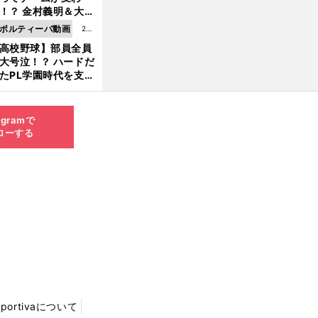
8.0
！？ 金村義明＆大塚
6更
二が語る歴代監督エ
ポルティーバ動画
202
新
ソード
高校野球】部員全員
6.0
大号泣！？ ハードだ
8.0
たPL学園時代を支え
6更
ものとは
新
agramで
ローする
Sportivaについて