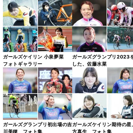
ガールズケイリン 小泉夢菜
ガールズグランプリ2023
フォトギャラリー
した、佐藤水菜
ガールズグランプリ初出場の吉
ガールズケイリン期待の星
川美穂 フォト集
方真生 フォト集