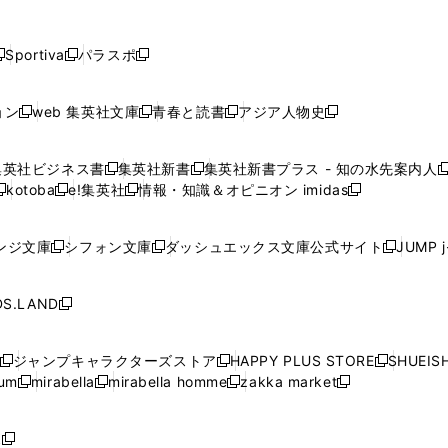
し
し
し
し
し
ン
ン
ン
ン
開
開
開
開
開
い
い
い
い
い
ド
ド
ド
ド
く
く
く
く
く
ウ
ウ
ウ
ウ
ウ
ウ
ウ
ウ
ウ
Sportiva
パラスポ
新
新
ィ
ィ
ィ
ィ
ィ
で
で
で
で
し
し
し
ン
ン
ン
ン
ン
開
開
開
開
い
い
い
ド
ド
ド
ド
ド
ョン
web 集英社文庫
青春と読書
アジア人物史
く
く
く
く
新
新
新
新
ウ
ウ
ウ
ウ
ウ
ウ
ウ
ウ
し
し
し
し
ィ
ィ
ィ
で
で
で
で
で
い
い
い
い
ン
ン
ン
集英社ビジネス書
集英社新書
集英社新書プラス - 知の水先案内人
開
開
開
開
開
新
新
新
ウ
ウ
ウ
ウ
ド
ド
ド
kotoba
e!集英社
情報・知識＆オピニオン imidas
く
く
く
く
く
新
し
新
し
新
ィ
ィ
ィ
ィ
ウ
ウ
ウ
し
し
い
し
い
し
ン
ン
ン
ン
で
で
で
い
い
ウ
い
ウ
い
ド
ド
ド
ド
ンジ文庫
シフォン文庫
ダッシュエックス文庫公式サイト
JUMP 
開
開
開
新
新
新
ウ
ウ
ィ
ウ
ィ
ウ
ウ
ウ
ウ
ウ
く
く
く
し
し
し
ィ
ィ
ン
ィ
ン
ィ
で
で
で
で
い
い
い
ン
ン
ド
ン
ド
ン
S.LAND
開
開
開
開
新
ウ
ウ
ウ
ド
ド
ウ
ド
ウ
ド
く
く
く
く
し
ィ
ィ
ィ
ウ
ウ
で
ウ
で
ウ
い
ン
ン
ン
ジャンプキャラクターズストア
HAPPY PLUS STORE
SHUEIS
で
で
開
で
開
で
新
新
新
ウ
ド
ド
ド
ium
mirabella
mirabella homme
zakka market
開
開
く
開
く
開
し
新
新
新
し
新
し
ィ
ウ
ウ
ウ
く
く
く
く
い
し
し
い
し
し
い
ン
で
で
で
ウ
い
い
ウ
い
い
ウ
ド
ボ
開
開
開
新