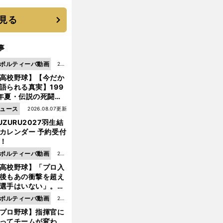
 それでもプロではな
大学進学を選ぶ理由
見る
事
ポルティーバ動画
202
高校野球】【今だか
6.0
語られる真実】199
8.0
年夏・伝説の死闘の
7更
中にPL学園に何が起
ュース
2026.08.07更新
新
ていた！？
UZURU2027羽生結
カレンダー 予約受付
！
ポルティーバ動画
202
高校野球】「プロ入
6.0
後もあの衝撃を超え
8.0
選手はいない」。PL
6更
園トリオが衝撃を受
ポルティーバ動画
202
新
た選手
プロ野球】指揮官に
6.0
ってチームが変わ