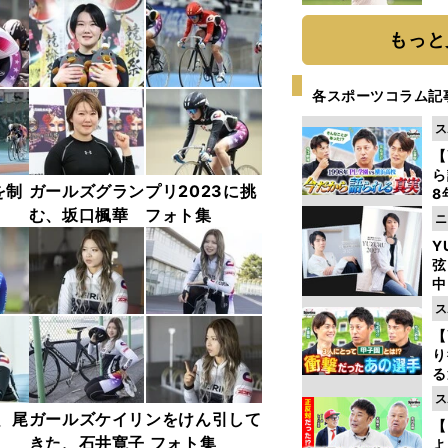
ト
く
もっと
各スポーツコラム記
ス
【
ら
を制
ガールズグランプリ2023に挑
8
最
む、坂口楓華 フォト集
ニ
き
Y
弦
中
ス
【
り
る
学
ス
け
、尾
ガールズケイリンをけん引して
【
きた、石井寛子 フォト集
よ