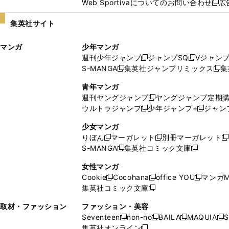
Web Sportivaについてのお問い合わせ
広
し
新
い
し
集英社サイト
ウ
い
ィ
ウ
マンガ
少年マンガ
ン
ィ
週刊少年ジャンプ
ジャンプSQ
Vジャン
ド
ン
新
新
S-MANGA
集英社ジャンプリミックス
集
ウ
ド
新
し
し
新
で
ウ
し
い
い
し
青年マンガ
開
で
い
ウ
ウ
い
週刊ヤングジャンプ
ヤングジャンプ定期
新
く
開
ウ
ィ
ィ
ウ
ウルトラジャンプ
少年ジャンプ+
ジャン
新
し
新
く
ィ
ン
ン
ィ
し
い
し
ン
ド
ド
ン
少女マンガ
い
ウ
い
ド
ウ
ウ
ド
りぼん
マーガレット
別冊マーガレット
新
新
新
ウ
ィ
ウ
ウ
で
で
ウ
S-MANGA
集英社コミック文庫
し
新
し
新
ィ
ン
ィ
で
開
開
で
い
し
い
し
ン
ド
ン
女性マンガ
開
く
く
開
ウ
い
ウ
い
ド
ウ
ド
Cookie
Cocohana
office YOU
マンガM
く
く
新
新
新
ィ
ウ
ィ
ウ
ウ
で
ウ
集英社コミック文庫
し
新
し
し
ン
ィ
ン
ィ
で
開
で
い
し
い
い
ド
ン
ド
ン
取材・ファッション
ファッション・美容
開
く
開
ウ
い
ウ
ウ
ウ
ド
ウ
ド
Seventeen
non-no
BAILA
MAQUIA
S
く
く
新
新
新
新
ィ
ウ
ィ
ィ
で
ウ
で
ウ
集英社オンライン