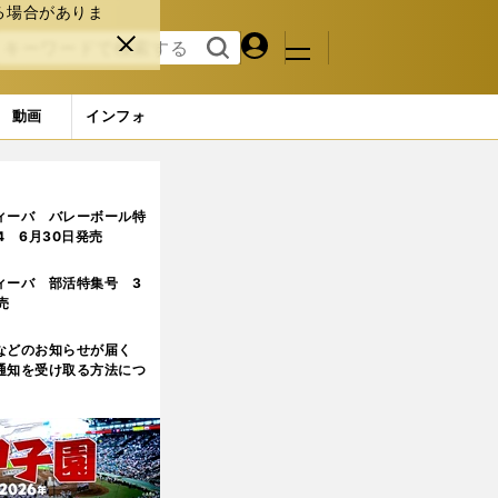
る場合がありま
マイペ
閉じ
検索
メニュ
ー
る
す
ジ
る
動画
インフォ
ィーバ バレーボール特
.4 6月30日発売
ィーバ 部活特集号 3
売
などのお知らせが届く
通知を受け取る方法につ