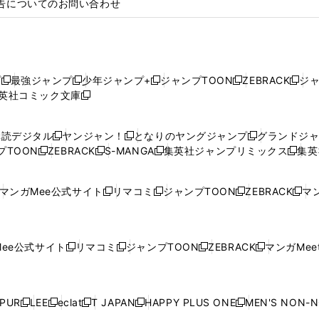
告についてのお問い合わせ
プ
最強ジャンプ
少年ジャンプ+
ジャンプTOON
ZEBRACK
ジ
新
新
新
新
新
英社コミック文庫
し
新
し
し
し
し
い
い
し
い
い
い
ウ
ウ
い
ウ
ウ
ウ
購読デジタル
ヤンジャン！
となりのヤングジャンプ
グランドジ
新
新
新
ィ
ィ
ウ
ィ
ィ
ィ
プTOON
ZEBRACK
S-MANGA
集英社ジャンプリミックス
集英
新
し
新
し
新
し
新
ン
ン
ィ
ン
ン
ン
し
い
し
い
し
い
し
ド
ド
ン
ド
ド
ド
い
ウ
い
ウ
い
ウ
い
ウ
ウ
ド
ウ
ウ
ウ
マンガMee公式サイト
リマコミ
ジャンプTOON
ZEBRACK
マン
新
新
新
新
ウ
ィ
ウ
ィ
ウ
ィ
ウ
で
で
ウ
で
で
で
し
し
し
し
し
ィ
ン
ィ
ン
ィ
ン
ィ
開
開
で
開
開
開
い
い
い
い
い
ン
ド
ン
ド
ン
ド
ン
く
く
開
く
く
く
ウ
ウ
ウ
ウ
ウ
ド
ウ
ド
ウ
ド
ウ
ド
ee公式サイト
リマコミ
ジャンプTOON
ZEBRACK
マンガMeet
く
新
新
新
新
ィ
ィ
ィ
ィ
ィ
ウ
で
ウ
で
ウ
で
ウ
し
し
し
し
ン
ン
ン
ン
ン
で
開
で
開
で
開
で
い
い
い
い
ド
ド
ド
ド
ド
開
く
開
く
開
く
開
ウ
ウ
ウ
ウ
ウ
ウ
ウ
ウ
ウ
PUR
LEE
eclat
T JAPAN
HAPPY PLUS ONE
MEN'S NON-
く
く
く
く
新
新
新
新
新
ィ
ィ
ィ
ィ
で
で
で
で
で