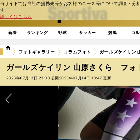
当サイトでは当社の提携先等がお客様のニーズ等について調査・分析し
web Sportiva (webスポルティーバ)
す。
詳しくはこちら
新着
ランキング
野球
サッカー
競馬
ゴル
we
フォトギャラリー
コラムフォト
ガールズケイリン 
b
ス
ガールズケイリン 山原さくら フォト
ポ
ル
2023年07月13日 23:00 公開
2023年07月14日 10:47 更新
テ
ィ
ー
バ
次へ