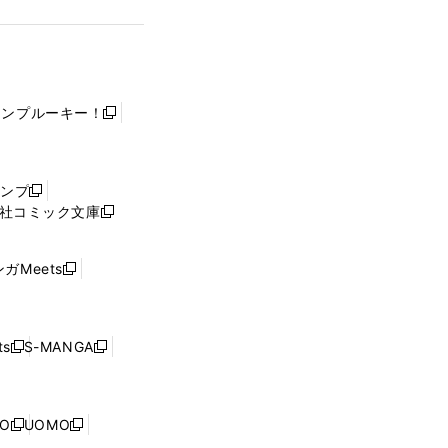
ャンプルーキー！
新
し
い
ウ
ャンプ
新
ィ
社コミック文庫
し
新
ン
い
し
ド
ウ
い
ウ
ガMeets
新
ィ
ウ
で
し
ン
ィ
開
い
ド
ン
く
ウ
ウ
ド
s
S-MANGA
新
新
ィ
で
ウ
し
し
ン
開
で
い
い
ド
く
開
ウ
ウ
ウ
NO
UOMO
く
新
新
ィ
ィ
で