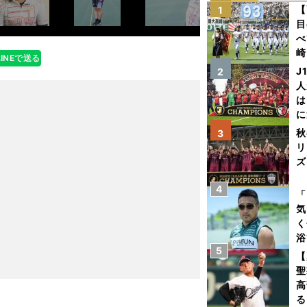
【
1
目
べ
崎
LINEで送る
「
J
2
て
人
は
に
と
秋
3
リ
ズ
4
を
「
気
く
浴
5
太
【
ァ
聖
高
る