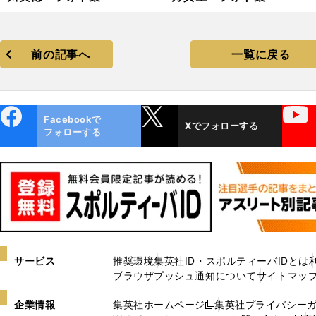
前の記事へ
一覧に戻る
ebo
X
YouTube
Facebookで
Xでフォローする
ok
フォローする
サービス
推奨環境
集英社ID・スポルティーバIDとは
ブラウザプッシュ通知について
サイトマッ
企業情報
集英社ホームページ
集英社プライバシー
新