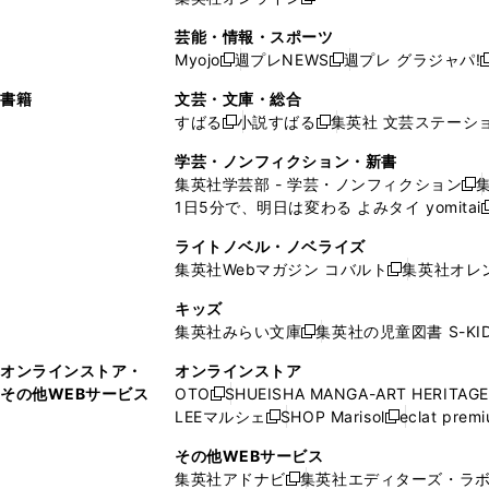
し
新
し
し
し
ン
ィ
ン
ン
開
で
開
で
い
し
い
い
い
ド
ン
ド
ド
芸能・情報・スポーツ
く
開
く
開
ウ
い
ウ
ウ
ウ
ウ
ド
ウ
ウ
Myojo
週プレNEWS
週プレ グラジャパ!
く
く
新
新
新
ィ
ウ
ィ
ィ
ィ
で
ウ
で
で
し
し
ン
ィ
ン
ン
ン
書籍
文芸・文庫・総合
開
で
開
開
い
い
ド
ン
ド
ド
ド
すばる
小説すばる
集英社 文芸ステーシ
く
開
く
く
新
新
ウ
ウ
ウ
ド
ウ
ウ
ウ
く
し
し
ィ
ィ
学芸・ノンフィクション・新書
で
ウ
で
で
で
い
い
ン
ン
集英社学芸部 - 学芸・ノンフィクション
開
で
開
開
開
新
ウ
ウ
ド
ド
1日5分で、明日は変わる よみタイ yomitai
く
開
く
く
く
し
新
ィ
ィ
ウ
ウ
く
い
ン
ン
ライトノベル・ノベライズ
で
で
ウ
ド
ド
集英社Webマガジン コバルト
集英社オレ
開
開
新
ィ
ウ
ウ
く
く
し
ン
キッズ
で
で
い
ド
集英社みらい文庫
集英社の児童図書 S-KID
開
開
新
ウ
ウ
く
く
し
ィ
オンラインストア・
オンラインストア
で
い
ン
その他WEBサービス
OTO
SHUEISHA MANGA-ART HERITAGE
開
新
ウ
ド
LEEマルシェ
SHOP Marisol
eclat prem
く
し
新
新
ィ
ウ
い
し
し
ン
その他WEBサービス
で
ウ
い
い
ド
集英社アドナビ
集英社エディターズ・ラ
開
新