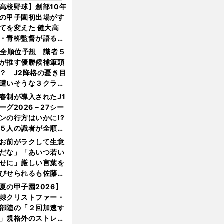
高校野球】創部10年
の甲子園初出場がす
てを変えた 健大高
・青栁監督が語る
機動破壊」はこうし
1全順位予想 識者５
生まれた
が推す優勝候補筆頭
？ J2降格の憂き目
遭いそうな３クラブ
は？
春制が導入されたJ1
ーグ2026－27シー
ンの行方はいかに!?
５人の識者が全順位
大胆予想
お前がラクして生意
だな」「あいつ若い
せに」厳しい言葉を
びせられるも佐藤慎
郎が貫いた誇りとフ
夏の甲子園2026】
ンへの思い
隷クリストファー・
部陸の「２回加速す
」規格外のストレー