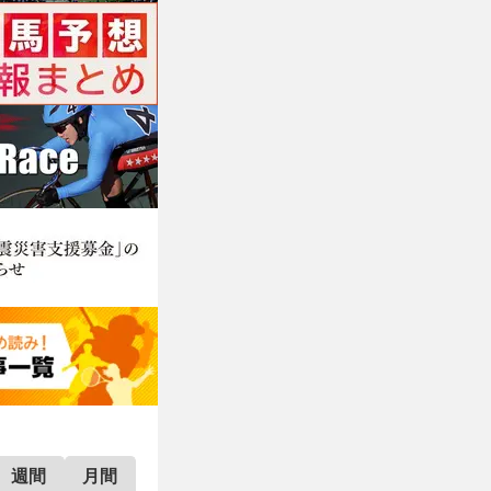
週間
月間