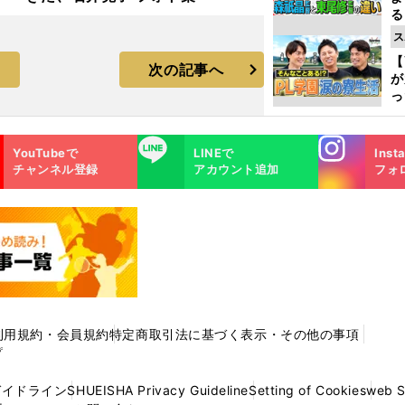
る
光
ス
ピ
【
次の記事へ
が
っ
た
Instagra
LINE
YouTubeで
LINEで
Inst
m
チャンネル登録
アカウント追加
フォ
利用規約・会員規約
特定商取引法に基づく表示・その他の事項
プ
ガイドライン
SHUEISHA Privacy Guideline
Setting of Cookies
web 