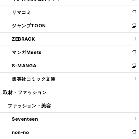
新
ウ
ン
ウ
し
リマコミ
で
ド
ィ
い
新
開
ウ
ン
ウ
し
ジャンプTOON
く
で
ド
ィ
い
新
開
ウ
ン
ウ
し
ZEBRACK
く
で
ド
ィ
い
新
開
ウ
ン
ウ
し
マンガMeets
く
で
ド
ィ
い
新
開
ウ
ン
ウ
し
S-MANGA
く
で
ド
ィ
い
新
開
ウ
ン
ウ
し
集英社コミック文庫
く
で
ド
ィ
い
新
開
ウ
ン
ウ
し
取材・ファッション
く
で
ド
ィ
い
開
ウ
ン
ウ
ファッション・美容
く
で
ド
ィ
開
ウ
ン
Seventeen
く
で
ド
新
開
ウ
し
non-no
く
で
い
新
開