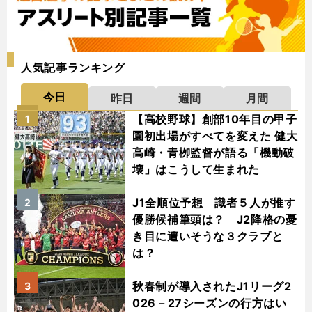
人気記事ランキング
今日
昨日
週間
月間
【高校野球】創部10年目の甲子
1
園初出場がすべてを変えた 健大
高崎・青栁監督が語る「機動破
壊」はこうして生まれた
J1全順位予想 識者５人が推す
2
優勝候補筆頭は？ J2降格の憂
き目に遭いそうな３クラブと
は？
秋春制が導入されたJ1リーグ2
3
026－27シーズンの行方はい