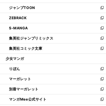
開
ウ
ン
ウ
し
ジャンプTOON
く
で
ド
ィ
い
新
開
ウ
ン
ウ
し
ZEBRACK
く
で
ド
ィ
い
新
開
ウ
ン
ウ
し
S-MANGA
く
で
ド
ィ
い
新
開
ウ
ン
ウ
し
集英社ジャンプリミックス
く
で
ド
ィ
い
新
開
ウ
ン
ウ
し
集英社コミック文庫
く
で
ド
ィ
い
新
開
ウ
ン
ウ
し
少女マンガ
く
で
ド
ィ
い
開
ウ
ン
ウ
りぼん
く
で
ド
ィ
新
開
ウ
ン
し
マーガレット
く
で
ド
い
新
開
ウ
ウ
し
別冊マーガレット
く
で
ィ
い
新
開
ン
ウ
し
マンガMee公式サイト
く
ド
ィ
い
新
ウ
ン
ウ
し