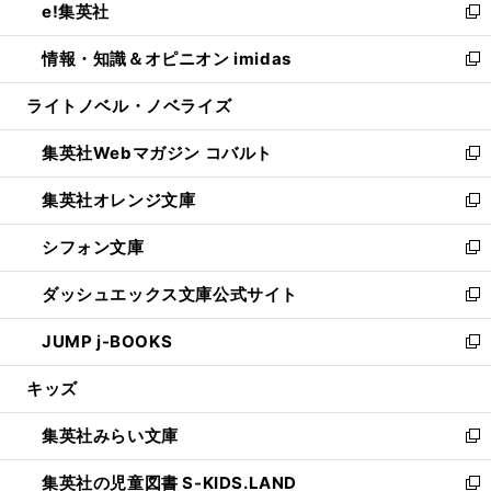
e!集英社
く
で
ド
ィ
い
新
開
ウ
ン
ウ
し
情報・知識＆オピニオン imidas
く
で
ド
ィ
い
新
開
ウ
ン
ウ
し
ライトノベル・ノベライズ
く
で
ド
ィ
い
開
ウ
ン
ウ
集英社Webマガジン コバルト
く
で
ド
ィ
新
開
ウ
ン
し
集英社オレンジ文庫
く
で
ド
い
新
開
ウ
ウ
し
シフォン文庫
く
で
ィ
い
新
開
ン
ウ
し
ダッシュエックス文庫公式サイト
く
ド
ィ
い
新
ウ
ン
ウ
し
JUMP j-BOOKS
で
ド
ィ
い
新
開
ウ
ン
ウ
し
キッズ
く
で
ド
ィ
い
開
ウ
ン
ウ
集英社みらい文庫
く
で
ド
ィ
新
開
ウ
ン
し
集英社の児童図書 S-KIDS.LAND
く
で
ド
い
新