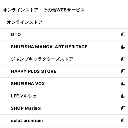
開
ウ
ウ
し
オンラインストア・
その他WEBサービス
く
で
ィ
い
開
ン
ウ
オンラインストア
く
ド
ィ
ウ
ン
OTO
で
ド
新
開
ウ
し
SHUEISHA MANGA-ART HERITAGE
く
で
い
新
開
ウ
し
ジャンプキャラクターズストア
く
ィ
い
新
ン
ウ
し
HAPPY PLUS STORE
ド
ィ
い
新
ウ
ン
ウ
し
SHUEISHA VOX
で
ド
ィ
い
新
開
ウ
ン
ウ
し
LEEマルシェ
く
で
ド
ィ
い
新
開
ウ
ン
ウ
し
SHOP Marisol
く
で
ド
ィ
い
新
開
ウ
ン
ウ
し
eclat premium
く
で
ド
ィ
い
新
開
ウ
ン
ウ
し