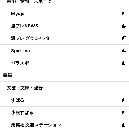
芸能・情報・スポーツ
く
で
ド
ィ
い
開
ウ
ン
ウ
Myojo
く
で
ド
ィ
新
開
ウ
ン
し
週プレNEWS
く
で
ド
い
新
開
ウ
ウ
し
週プレ グラジャパ!
く
で
ィ
い
新
開
ン
ウ
し
Sportiva
く
ド
ィ
い
新
ウ
ン
ウ
し
パラスポ
で
ド
ィ
い
新
開
ウ
ン
ウ
し
書籍
く
で
ド
ィ
い
開
ウ
ン
ウ
文芸・文庫・総合
く
で
ド
ィ
開
ウ
ン
すばる
く
で
ド
新
開
ウ
し
小説すばる
く
で
い
新
開
ウ
し
集英社 文芸ステーション
く
ィ
い
新