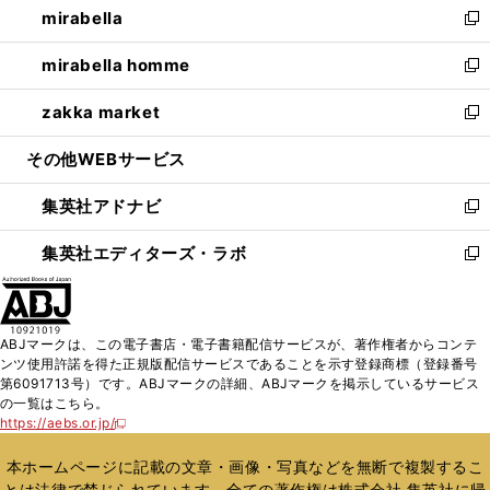
mirabella
く
で
ド
ィ
い
新
開
ウ
ン
ウ
し
mirabella homme
く
で
ド
ィ
い
新
開
ウ
ン
ウ
し
zakka market
く
で
ド
ィ
い
新
開
ウ
ン
ウ
し
その他WEBサービス
く
で
ド
ィ
い
開
ウ
ン
ウ
集英社アドナビ
く
で
ド
ィ
新
開
ウ
ン
し
集英社エディターズ・ラボ
く
で
ド
い
新
開
ウ
ウ
し
く
で
ィ
い
開
ン
ウ
ABJマークは、この電子書店・電子書籍配信サービスが、著作権者からコンテ
く
ド
ィ
ンツ使用許諾を得た正規版配信サービスであることを示す登録商標（登録番号
ウ
ン
第6091713号）です。ABJマークの詳細、ABJマークを掲示しているサービス
で
ド
の一覧はこちら。
開
ウ
https://aebs.or.jp/
新
く
で
し
い
開
本ホームページに記載の文章・画像・写真などを無断で複製するこ
ウ
く
とは法律で禁じられています。全ての著作権は株式会社 集英社に帰