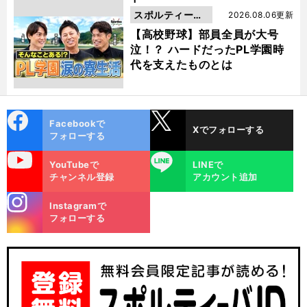
スポルティーバ
2026.08.06更新
動画
【高校野球】部員全員が大号
泣！？ ハードだったPL学園時
代を支えたものとは
cebo
X
Facebookで
Xでフォローする
ok
フォローする
uTube
LINE
YouTubeで
LINEで
チャンネル登録
アカウント追加
stagra
Instagramで
m
フォローする