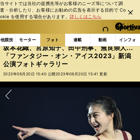
当サイトでは当社の提携先等がお客様のニーズ等について調
査・分析したり、お客様にお勧めの広告を表⽰する⽬的で Co
閉じ
okie を使⽤する場合があります。
詳しくはこちら
る
マイペ
web Sportiva (webスポルティーバ)
検索
メニュ
we
ー
フォトギャラリー
坂本花織、宮原知子、田中刑事、無良
b
ジ
の他競技
モーター
フォト
連載
動画
インフォ
ス
坂本花織、宮原知子、田中刑事、無良崇人...
ポ
「ファンタジー・オン・アイス2023」新潟
ル
公演フォトギャラリー
テ
ィ
2023年06月20日 15:40 公開
2023年06月20日 15:41 更新
ー
バ
次へ