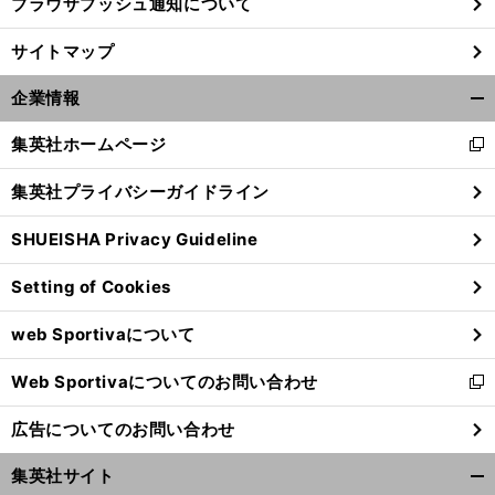
ブラウザプッシュ通知について
サイトマップ
企業情報
開
く/
集英社ホームページ
新
閉
し
じ
集英社プライバシーガイドライン
い
る
ウ
SHUEISHA Privacy Guideline
ィ
ン
Setting of Cookies
ド
ウ
web Sportivaについて
で
開
Web Sportivaについてのお問い合わせ
く
新
し
広告についてのお問い合わせ
い
ウ
集英社サイト
ィ
開