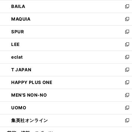
ウ
し
BAILA
く
ィ
い
新
ン
ウ
し
MAQUIA
ド
ィ
い
新
ウ
ン
ウ
し
SPUR
で
ド
ィ
い
新
開
ウ
ン
ウ
し
LEE
く
で
ド
ィ
い
新
開
ウ
ン
ウ
し
eclat
く
で
ド
ィ
い
新
開
ウ
ン
ウ
し
T JAPAN
く
で
ド
ィ
い
新
開
ウ
ン
ウ
し
HAPPY PLUS ONE
く
で
ド
ィ
い
新
開
ウ
ン
ウ
し
MEN'S NON-NO
く
で
ド
ィ
い
新
開
ウ
ン
ウ
し
UOMO
く
で
ド
ィ
い
新
開
ウ
ン
ウ
し
集英社オンライン
く
で
ド
ィ
い
新
開
ウ
ン
ウ
し