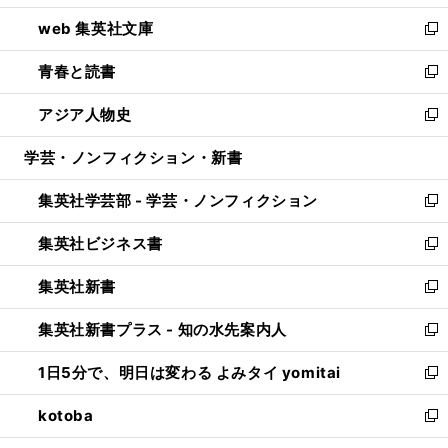
ン
ウ
し
web 集英社文庫
ド
ィ
い
新
ウ
ン
ウ
し
青春と読書
で
ド
ィ
い
新
開
ウ
ン
ウ
し
アジア人物史
く
で
ド
ィ
い
新
開
ウ
ン
ウ
し
学芸・ノンフィクション・新書
く
で
ド
ィ
い
開
ウ
ン
ウ
集英社学芸部 - 学芸・ノンフィクション
く
で
ド
ィ
新
開
ウ
ン
し
集英社ビジネス書
く
で
ド
い
新
開
ウ
ウ
し
集英社新書
く
で
ィ
い
新
開
ン
ウ
し
集英社新書プラス - 知の水先案内人
く
ド
ィ
い
新
ウ
ン
ウ
し
1日5分で、明日は変わる よみタイ yomitai
で
ド
ィ
い
新
開
ウ
ン
ウ
し
kotoba
く
で
ド
ィ
い
新
開
ウ
ン
ウ
し