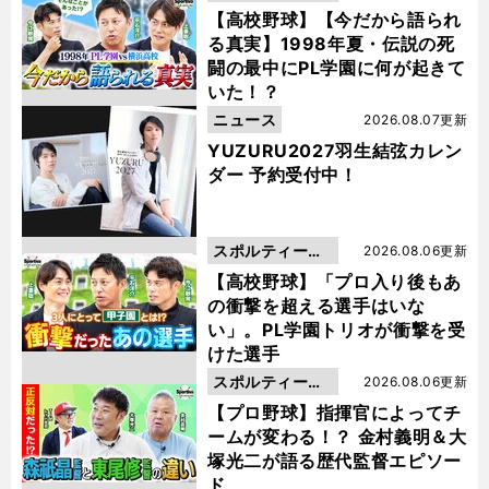
動画
【高校野球】【今だから語られ
る真実】1998年夏・伝説の死
闘の最中にPL学園に何が起きて
いた！？
ニュース
2026.08.07更新
YUZURU2027羽生結弦カレン
ダー 予約受付中！
スポルティーバ
2026.08.06更新
動画
【高校野球】「プロ入り後もあ
の衝撃を超える選手はいな
い」。PL学園トリオが衝撃を受
けた選手
スポルティーバ
2026.08.06更新
動画
【プロ野球】指揮官によってチ
ームが変わる！？ 金村義明＆大
塚光二が語る歴代監督エピソー
ド