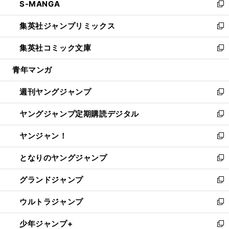
S-MANGA
く
で
ド
ィ
い
新
開
ウ
ン
ウ
し
集英社ジャンプリミックス
く
で
ド
ィ
い
新
開
ウ
ン
ウ
し
集英社コミック文庫
く
で
ド
ィ
い
新
開
ウ
ン
ウ
し
青年マンガ
く
で
ド
ィ
い
開
ウ
ン
ウ
週刊ヤングジャンプ
く
で
ド
ィ
新
開
ウ
ン
し
ヤングジャンプ定期購読デジタル
く
で
ド
い
新
開
ウ
ウ
し
ヤンジャン！
く
で
ィ
い
新
開
ン
ウ
し
となりのヤングジャンプ
く
ド
ィ
い
新
ウ
ン
ウ
し
グランドジャンプ
で
ド
ィ
い
新
開
ウ
ン
ウ
し
ウルトラジャンプ
く
で
ド
ィ
い
新
開
ウ
ン
ウ
し
少年ジャンプ+
く
で
ド
ィ
い
新