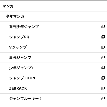
ン
く/
マンガ
ド
閉
ウ
じ
少年マンガ
で
る
開
週刊少年ジャンプ
く
新
し
ジャンプSQ
い
新
ウ
し
Vジャンプ
ィ
い
新
ン
ウ
し
最強ジャンプ
ド
ィ
い
新
ウ
ン
ウ
し
少年ジャンプ+
で
ド
ィ
い
新
開
ウ
ン
ウ
し
ジャンプTOON
く
で
ド
ィ
い
新
開
ウ
ン
ウ
し
ZEBRACK
く
で
ド
ィ
い
新
開
ウ
ン
ウ
し
ジャンプルーキー！
く
で
ド
ィ
い
新
開
ウ
ン
ウ
し