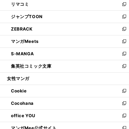
リマコミ
で
ド
ィ
い
新
開
ウ
ン
ウ
し
ジャンプTOON
く
で
ド
ィ
い
新
開
ウ
ン
ウ
し
ZEBRACK
く
で
ド
ィ
い
新
開
ウ
ン
ウ
し
マンガMeets
く
で
ド
ィ
い
新
開
ウ
ン
ウ
し
S-MANGA
く
で
ド
ィ
い
新
開
ウ
ン
ウ
し
集英社コミック文庫
く
で
ド
ィ
い
新
開
ウ
ン
ウ
し
女性マンガ
く
で
ド
ィ
い
開
ウ
ン
ウ
Cookie
く
で
ド
ィ
新
開
ウ
ン
し
Cocohana
く
で
ド
い
新
開
ウ
ウ
し
office YOU
く
で
ィ
い
新
開
ン
ウ
し
マンガMee公式サイト
く
ド
ィ
い