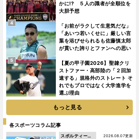
かに!? ５人の識者が全順位を
大胆予想
4
「お前がラクして生意気だな」
「あいつ若いくせに」厳しい言
葉を浴びせられるも佐藤慎太郎
が貫いた誇りとファンへの思い
5
【夏の甲子園2026】聖隷クリ
ストファー・高部陸の「２回加
速する」規格外のストレート そ
れでもプロではなく大学進学を
選ぶ理由
もっと見る
各スポーツコラム記事
スポルティーバ
2026.08.07更新