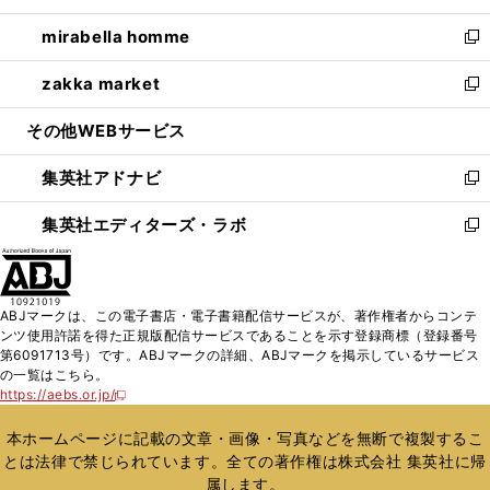
開
ウ
ン
ウ
し
mirabella homme
く
で
ド
ィ
い
新
開
ウ
ン
ウ
し
zakka market
く
で
ド
ィ
い
新
開
ウ
ン
ウ
し
その他WEBサービス
く
で
ド
ィ
い
開
ウ
ン
ウ
集英社アドナビ
く
で
ド
ィ
新
開
ウ
ン
し
集英社エディターズ・ラボ
く
で
ド
い
新
開
ウ
ウ
し
く
で
ィ
い
開
ン
ウ
ABJマークは、この電子書店・電子書籍配信サービスが、著作権者からコンテ
く
ド
ィ
ンツ使用許諾を得た正規版配信サービスであることを示す登録商標（登録番号
ウ
ン
第6091713号）です。ABJマークの詳細、ABJマークを掲示しているサービス
で
ド
の一覧はこちら。
開
ウ
https://aebs.or.jp/
新
く
で
し
い
開
本ホームページに記載の文章・画像・写真などを無断で複製するこ
ウ
く
とは法律で禁じられています。全ての著作権は株式会社 集英社に帰
ィ
属します。
ン