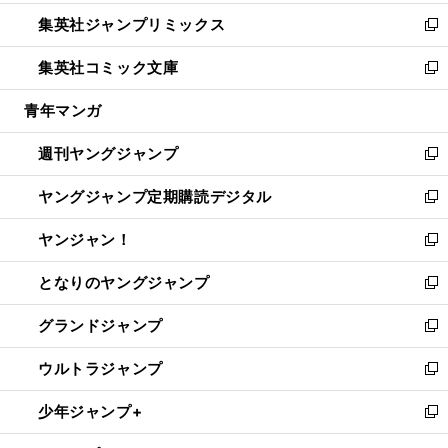
開
ウ
ン
ウ
し
集英社ジャンプリミックス
く
で
ド
ィ
い
新
開
ウ
ン
ウ
し
集英社コミック文庫
く
で
ド
ィ
い
新
開
ウ
ン
ウ
し
青年マンガ
く
で
ド
ィ
い
開
ウ
ン
ウ
週刊ヤングジャンプ
く
で
ド
ィ
新
開
ウ
ン
し
ヤングジャンプ定期購読デジタル
く
で
ド
い
新
開
ウ
ウ
し
ヤンジャン！
く
で
ィ
い
新
開
ン
ウ
し
となりのヤングジャンプ
く
ド
ィ
い
新
ウ
ン
ウ
し
グランドジャンプ
で
ド
ィ
い
新
開
ウ
ン
ウ
し
ウルトラジャンプ
く
で
ド
ィ
い
新
開
ウ
ン
ウ
し
少年ジャンプ+
く
で
ド
ィ
い
新
開
ウ
ン
ウ
し