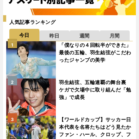
人気記事ランキング
今日
昨日
週間
月間
「僕なりの４回転半ができた」
1
最後の五輪、羽生結弦がこだわ
ったジャンプの美学
羽生結弦、五輪連覇の舞台裏
2
ケガで欠場中に取り組んだ「勉
強」で成長
【ワールドカップ】サッカー日
3
本代表を名将たちはどう見たか
ファン・ハール、クロップ、フ