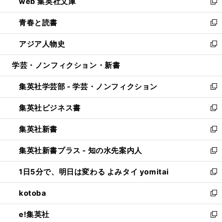
web 集英社文庫
ド
ィ
い
新
ウ
ン
ウ
し
青春と読書
で
ド
ィ
い
新
開
ウ
ン
ウ
し
アジア人物史
く
で
ド
ィ
い
新
開
ウ
ン
ウ
し
学芸・ノンフィクション・新書
く
で
ド
ィ
い
開
ウ
ン
ウ
集英社学芸部 - 学芸・ノンフィクション
く
で
ド
ィ
新
開
ウ
ン
し
集英社ビジネス書
く
で
ド
い
新
開
ウ
ウ
し
集英社新書
く
で
ィ
い
新
開
ン
ウ
し
集英社新書プラス - 知の水先案内人
く
ド
ィ
い
新
ウ
ン
ウ
し
1日5分で、明日は変わる よみタイ yomitai
で
ド
ィ
い
新
開
ウ
ン
ウ
し
kotoba
く
で
ド
ィ
い
新
開
ウ
ン
ウ
し
e!集英社
く
で
ド
ィ
い
新