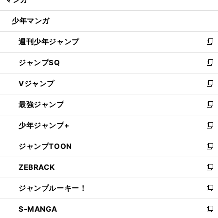
ド
閉
ウ
じ
少年マンガ
で
る
開
週刊少年ジャンプ
く
新
し
ジャンプSQ
い
新
ウ
し
Vジャンプ
ィ
い
新
ン
ウ
し
最強ジャンプ
ド
ィ
い
新
ウ
ン
ウ
し
少年ジャンプ+
で
ド
ィ
い
新
開
ウ
ン
ウ
し
ジャンプTOON
く
で
ド
ィ
い
新
開
ウ
ン
ウ
し
ZEBRACK
く
で
ド
ィ
い
新
開
ウ
ン
ウ
し
ジャンプルーキー！
く
で
ド
ィ
い
新
開
ウ
ン
ウ
し
S-MANGA
く
で
ド
ィ
い
新