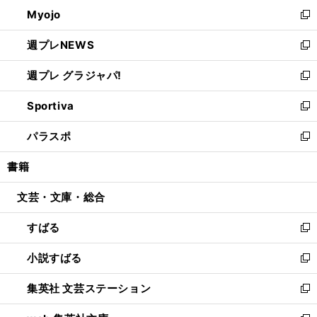
ン
ウ
Myojo
く
で
ド
ィ
新
開
ウ
ン
し
週プレNEWS
く
で
ド
い
新
開
ウ
ウ
し
週プレ グラジャパ!
く
で
ィ
い
新
開
ン
ウ
し
Sportiva
く
ド
ィ
い
新
ウ
ン
ウ
し
パラスポ
で
ド
ィ
い
新
開
ウ
ン
ウ
し
書籍
く
で
ド
ィ
い
開
ウ
ン
ウ
文芸・文庫・総合
く
で
ド
ィ
開
ウ
ン
すばる
く
で
ド
新
開
ウ
し
小説すばる
く
で
い
新
開
ウ
し
集英社 文芸ステーション
く
ィ
い
新
ン
ウ
し