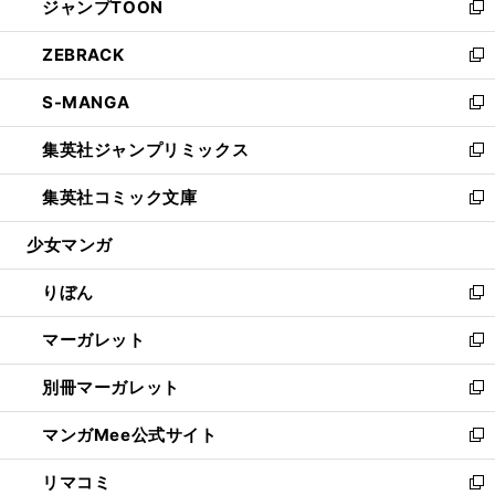
ジャンプTOON
く
で
ド
ィ
い
新
開
ウ
ン
ウ
し
ZEBRACK
く
で
ド
ィ
い
新
開
ウ
ン
ウ
し
S-MANGA
く
で
ド
ィ
い
新
開
ウ
ン
ウ
し
集英社ジャンプリミックス
く
で
ド
ィ
い
新
開
ウ
ン
ウ
し
集英社コミック文庫
く
で
ド
ィ
い
新
開
ウ
ン
ウ
し
少女マンガ
く
で
ド
ィ
い
開
ウ
ン
ウ
りぼん
く
で
ド
ィ
新
開
ウ
ン
し
マーガレット
く
で
ド
い
新
開
ウ
ウ
し
別冊マーガレット
く
で
ィ
い
新
開
ン
ウ
し
マンガMee公式サイト
く
ド
ィ
い
新
ウ
ン
ウ
し
リマコミ
で
ド
ィ
い
新