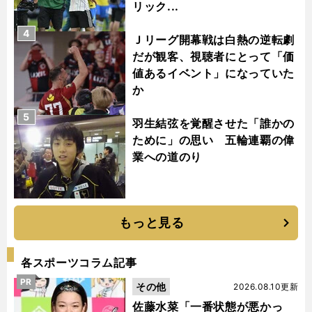
リック...
4
Ｊリーグ開幕戦は白熱の逆転劇
だが観客、視聴者にとって「価
値あるイベント」になっていた
か
5
羽生結弦を覚醒させた「誰かの
ために」の思い 五輪連覇の偉
業への道のり
もっと見る
各スポーツコラム記事
PR
その他
2026.08.10更新
佐藤水菜「一番状態が悪かっ