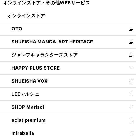
オンラインストア・
その他WEBサービス
く
で
ィ
い
開
ン
ウ
オンラインストア
く
ド
ィ
ウ
ン
OTO
で
ド
新
開
ウ
し
SHUEISHA MANGA-ART HERITAGE
く
で
い
新
開
ウ
し
ジャンプキャラクターズストア
く
ィ
い
新
ン
ウ
し
HAPPY PLUS STORE
ド
ィ
い
新
ウ
ン
ウ
し
SHUEISHA VOX
で
ド
ィ
い
新
開
ウ
ン
ウ
し
LEEマルシェ
く
で
ド
ィ
い
新
開
ウ
ン
ウ
し
SHOP Marisol
く
で
ド
ィ
い
新
開
ウ
ン
ウ
し
eclat premium
く
で
ド
ィ
い
新
開
ウ
ン
ウ
し
mirabella
く
で
ド
ィ
い
新