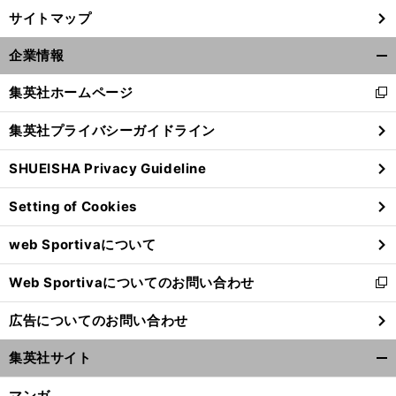
サイトマップ
企業情報
開
く/
集英社ホームページ
新
閉
し
じ
集英社プライバシーガイドライン
い
る
ウ
SHUEISHA Privacy Guideline
ィ
ン
Setting of Cookies
ド
ウ
web Sportivaについて
で
開
Web Sportivaについてのお問い合わせ
く
新
し
広告についてのお問い合わせ
い
ウ
集英社サイト
ィ
開
ン
く/
マンガ