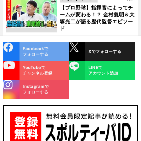
動画
【プロ野球】指揮官によってチ
ームが変わる！？ 金村義明＆大
塚光二が語る歴代監督エピソー
ド
cebo
X
Facebookで
Xでフォローする
ok
フォローする
uTube
LINE
YouTubeで
LINEで
チャンネル登録
アカウント追加
stagra
Instagramで
m
フォローする