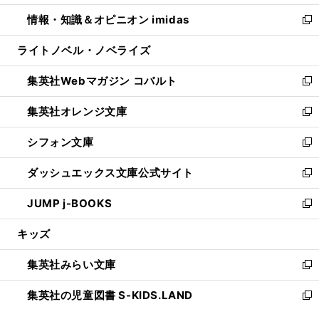
開
ウ
ン
ウ
し
情報・知識＆オピニオン imidas
く
で
ド
ィ
い
新
開
ウ
ン
ウ
し
ライトノベル・ノベライズ
く
で
ド
ィ
い
開
ウ
ン
ウ
集英社Webマガジン コバルト
く
で
ド
ィ
新
開
ウ
ン
し
集英社オレンジ文庫
く
で
ド
い
新
開
ウ
ウ
し
シフォン文庫
く
で
ィ
い
新
開
ン
ウ
し
ダッシュエックス文庫公式サイト
く
ド
ィ
い
新
ウ
ン
ウ
し
JUMP j-BOOKS
で
ド
ィ
い
新
開
ウ
ン
ウ
し
キッズ
く
で
ド
ィ
い
開
ウ
ン
ウ
集英社みらい文庫
く
で
ド
ィ
新
開
ウ
ン
し
集英社の児童図書 S-KIDS.LAND
く
で
ド
い
新
開
ウ
ウ
し