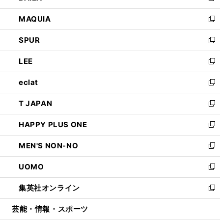
ン
ウ
し
MAQUIA
ド
ィ
い
新
ウ
ン
ウ
し
SPUR
で
ド
ィ
い
新
開
ウ
ン
ウ
し
LEE
く
で
ド
ィ
い
新
開
ウ
ン
ウ
し
eclat
く
で
ド
ィ
い
新
開
ウ
ン
ウ
し
T JAPAN
く
で
ド
ィ
い
新
開
ウ
ン
ウ
し
HAPPY PLUS ONE
く
で
ド
ィ
い
新
開
ウ
ン
ウ
し
MEN'S NON-NO
く
で
ド
ィ
い
新
開
ウ
ン
ウ
し
UOMO
く
で
ド
ィ
い
新
開
ウ
ン
ウ
し
集英社オンライン
く
で
ド
ィ
い
新
開
ウ
ン
ウ
し
芸能・情報・スポーツ
く
で
ド
ィ
い
開
ウ