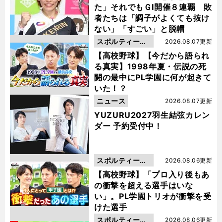
た」それでもＧⅠ開催８連覇 敗
者たちは「調子がよくても抜け
ない」「すごい」と脱帽
スポルティーバ
2026.08.07更新
動画
【高校野球】【今だから語られ
る真実】1998年夏・伝説の死
闘の最中にPL学園に何が起きて
いた！？
ニュース
2026.08.07更新
YUZURU2027羽生結弦カレン
ダー 予約受付中！
スポルティーバ
2026.08.06更新
動画
【高校野球】「プロ入り後もあ
の衝撃を超える選手はいな
い」。PL学園トリオが衝撃を受
けた選手
スポルティーバ
2026.08.06更新