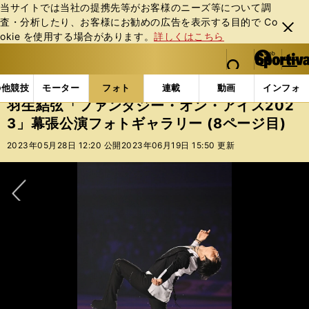
当サイトでは当社の提携先等がお客様のニーズ等について調
査・分析したり、お客様にお勧めの広告を表⽰する⽬的で Co
閉じ
okie を使⽤する場合があります。
詳しくはこちら
る
マイペ
web Sportiva (webスポルティーバ)
検索
メニュ
we
ー
フォトギャラリー
羽生結弦「ファンタジー・オン・アイス
b
ジ
の他競技
モーター
フォト
連載
動画
インフォ
ス
羽生結弦「ファンタジー・オン・アイス202
ポ
3」幕張公演フォトギャラリー (8ページ目)
ル
テ
2023年05月28日 12:20 公開
2023年06月19日 15:50 更新
ィ
ー
バ
次へ