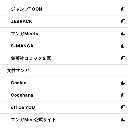
開
ウ
ン
ウ
し
ジャンプTOON
く
で
ド
ィ
い
新
開
ウ
ン
ウ
し
ZEBRACK
く
で
ド
ィ
い
新
開
ウ
ン
ウ
し
マンガMeets
く
で
ド
ィ
い
新
開
ウ
ン
ウ
し
S-MANGA
く
で
ド
ィ
い
新
開
ウ
ン
ウ
し
集英社コミック文庫
く
で
ド
ィ
い
新
開
ウ
ン
ウ
し
女性マンガ
く
で
ド
ィ
い
開
ウ
ン
ウ
Cookie
く
で
ド
ィ
新
開
ウ
ン
し
Cocohana
く
で
ド
い
新
開
ウ
ウ
し
office YOU
く
で
ィ
い
新
開
ン
ウ
し
マンガMee公式サイト
く
ド
ィ
い
新
ウ
ン
ウ
し