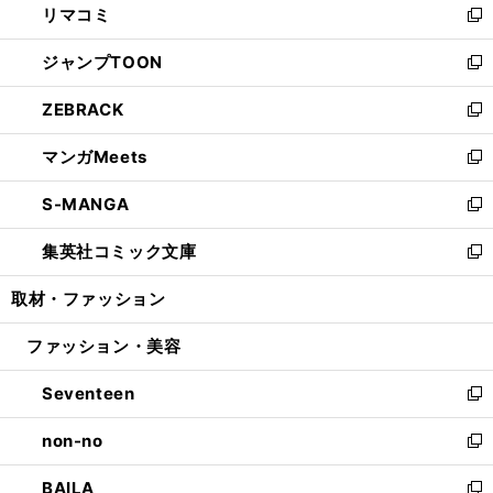
リマコミ
で
ド
ィ
い
新
開
ウ
ン
ウ
し
ジャンプTOON
く
で
ド
ィ
い
新
開
ウ
ン
ウ
し
ZEBRACK
く
で
ド
ィ
い
新
開
ウ
ン
ウ
し
マンガMeets
く
で
ド
ィ
い
新
開
ウ
ン
ウ
し
S-MANGA
く
で
ド
ィ
い
新
開
ウ
ン
ウ
し
集英社コミック文庫
く
で
ド
ィ
い
新
開
ウ
ン
ウ
し
取材・ファッション
く
で
ド
ィ
い
開
ウ
ン
ウ
ファッション・美容
く
で
ド
ィ
開
ウ
ン
Seventeen
く
で
ド
新
開
ウ
し
non-no
く
で
い
新
開
ウ
し
BAILA
く
ィ
い
新