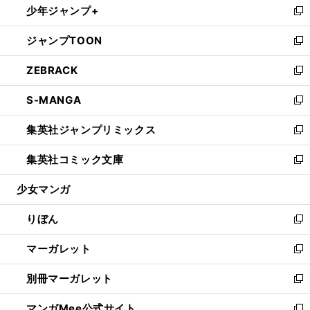
少年ジャンプ+
く
で
ド
ィ
い
新
開
ウ
ン
ウ
し
ジャンプTOON
く
で
ド
ィ
い
新
開
ウ
ン
ウ
し
ZEBRACK
く
で
ド
ィ
い
新
開
ウ
ン
ウ
し
S-MANGA
く
で
ド
ィ
い
新
開
ウ
ン
ウ
し
集英社ジャンプリミックス
く
で
ド
ィ
い
新
開
ウ
ン
ウ
し
集英社コミック文庫
く
で
ド
ィ
い
新
開
ウ
ン
ウ
し
少女マンガ
く
で
ド
ィ
い
開
ウ
ン
ウ
りぼん
く
で
ド
ィ
新
開
ウ
ン
し
マーガレット
く
で
ド
い
新
開
ウ
ウ
し
別冊マーガレット
く
で
ィ
い
新
開
ン
ウ
し
マンガMee公式サイト
く
ド
ィ