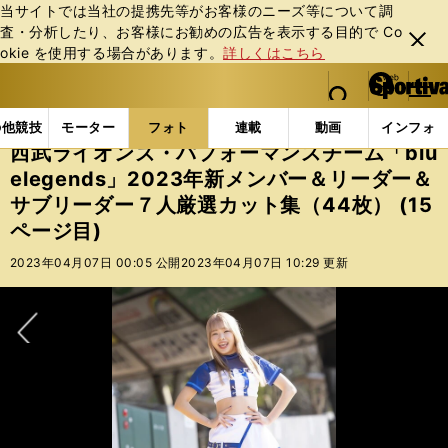
当サイトでは当社の提携先等がお客様のニーズ等について調
査・分析したり、お客様にお勧めの広告を表⽰する⽬的で Co
閉じ
okie を使⽤する場合があります。
詳しくはこちら
る
マイペ
web Sportiva (webスポルティーバ)
検索
メニュ
we
ー
フォトギャラリー
西武ライオンズ・パフォーマンスチーム「
b
ジ
の他競技
モーター
フォト
連載
動画
インフォ
ス
西武ライオンズ・パフォーマンスチーム「blu
ポ
elegends」2023年新メンバー＆リーダー＆
ル
サブリーダー７人厳選カット集（44枚） (15
テ
ィ
ページ目)
ー
2023年04月07日 00:05 公開
2023年04月07日 10:29 更新
バ
次へ