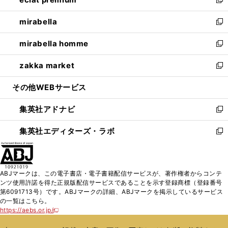
ド
ィ
い
新
開
ウ
ン
ウ
し
mirabella
く
で
ド
ィ
い
新
開
ウ
ン
ウ
し
mirabella homme
く
で
ド
ィ
い
新
開
ウ
ン
ウ
し
zakka market
く
で
ド
ィ
い
新
開
ウ
ン
ウ
し
その他WEBサービス
く
で
ド
ィ
い
開
ウ
ン
ウ
集英社アドナビ
く
で
ド
ィ
新
開
ウ
ン
し
集英社エディターズ・ラボ
く
で
ド
い
新
開
ウ
ウ
し
く
で
ィ
い
開
ン
ウ
ABJマークは、この電子書店・電子書籍配信サービスが、著作権者からコンテ
く
ド
ィ
ンツ使用許諾を得た正規版配信サービスであることを示す登録商標（登録番号
ウ
ン
第6091713号）です。ABJマークの詳細、ABJマークを掲示しているサービス
で
ド
の一覧はこちら。
開
ウ
https://aebs.or.jp/
新
く
で
し