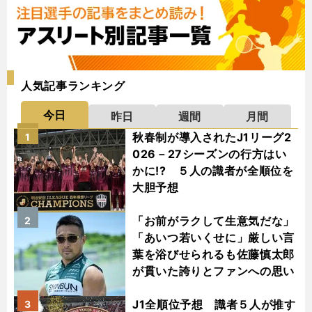
人気記事ランキング
今日
昨日
週間
月間
秋春制が導入されたJ1リーグ2
1
026－27シーズンの行方はい
かに!? ５人の識者が全順位を
大胆予想
「お前がラクして生意気だな」
2
「あいつ若いくせに」厳しい言
葉を浴びせられるも佐藤慎太郎
が貫いた誇りとファンへの思い
J1全順位予想 識者５人が推す
3