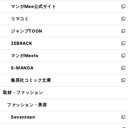
開
ン
ウ
し
マンガMee公式サイト
く
ド
ィ
い
新
ウ
ン
ウ
し
リマコミ
で
ド
ィ
い
新
開
ウ
ン
ウ
し
ジャンプTOON
く
で
ド
ィ
い
新
開
ウ
ン
ウ
し
ZEBRACK
く
で
ド
ィ
い
新
開
ウ
ン
ウ
し
マンガMeets
く
で
ド
ィ
い
新
開
ウ
ン
ウ
し
S-MANGA
く
で
ド
ィ
い
新
開
ウ
ン
ウ
し
集英社コミック文庫
く
で
ド
ィ
い
新
開
ウ
ン
ウ
し
取材・ファッション
く
で
ド
ィ
い
開
ウ
ン
ウ
ファッション・美容
く
で
ド
ィ
開
ウ
ン
Seventeen
く
で
ド
新
開
ウ
し