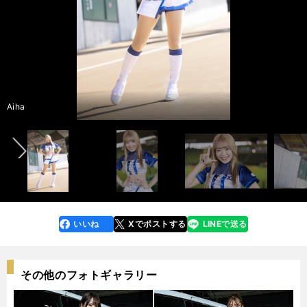
インタビュー記事＆メンバー紹介ムービー＞＞
インタビュー記事＆メンバー紹介ムービー＞＞
前へ
photo by Tatematsu Naozumi
Emiru
Natsuki
Aiha
Maho
Yumari
Kanna
Nozomi
photo by Tatematsu Naozumi
いいね
Xでポストする
LINEで送る
line
faceboo
x
k
その他のフォトギャラリー