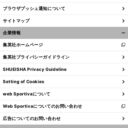
ブラウザプッシュ通知について
サイトマップ
企業情報
開
く/
集英社ホームページ
新
閉
し
じ
集英社プライバシーガイドライン
い
る
ウ
SHUEISHA Privacy Guideline
ィ
ン
Setting of Cookies
ド
ウ
web Sportivaについて
で
開
Web Sportivaについてのお問い合わせ
く
新
し
広告についてのお問い合わせ
い
ウ