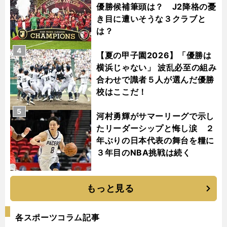
優勝候補筆頭は？ J2降格の憂
き目に遭いそうな３クラブと
は？
4
【夏の甲子園2026】「優勝は
横浜じゃない」 波乱必至の組み
合わせで識者５人が選んだ優勝
校はここだ！
5
河村勇輝がサマーリーグで示し
たリーダーシップと悔し涙 ２
年ぶりの日本代表の舞台を糧に
３年目のNBA挑戦は続く
もっと見る
各スポーツコラム記事