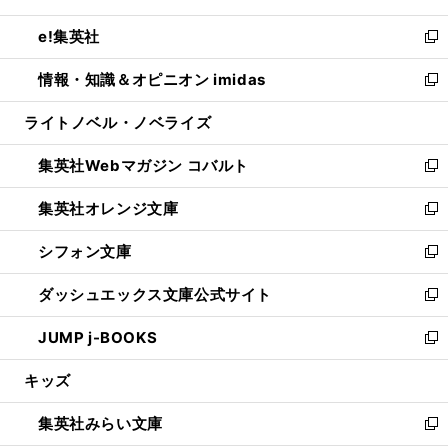
開
ウ
ン
ウ
し
e!集英社
く
で
ド
ィ
い
新
開
ウ
ン
ウ
し
情報・知識＆オピニオン imidas
く
で
ド
ィ
い
新
開
ウ
ン
ウ
し
ライトノベル・ノベライズ
く
で
ド
ィ
い
開
ウ
ン
ウ
集英社Webマガジン コバルト
く
で
ド
ィ
新
開
ウ
ン
し
集英社オレンジ文庫
く
で
ド
い
新
開
ウ
ウ
し
シフォン文庫
く
で
ィ
い
新
開
ン
ウ
し
ダッシュエックス文庫公式サイト
く
ド
ィ
い
新
ウ
ン
ウ
し
JUMP j-BOOKS
で
ド
ィ
い
新
開
ウ
ン
ウ
し
キッズ
く
で
ド
ィ
い
開
ウ
ン
ウ
集英社みらい文庫
く
で
ド
ィ
新
開
ウ
ン