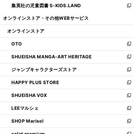
し
集英社の児童図書 S-KIDS.LAND
く
で
ド
い
新
開
ウ
ウ
し
オンラインストア・
その他WEBサービス
く
で
ィ
い
開
ン
ウ
オンラインストア
く
ド
ィ
ウ
ン
OTO
で
ド
新
開
ウ
し
SHUEISHA MANGA-ART HERITAGE
く
で
い
新
開
ウ
し
ジャンプキャラクターズストア
く
ィ
い
新
ン
ウ
し
HAPPY PLUS STORE
ド
ィ
い
新
ウ
ン
ウ
し
SHUEISHA VOX
で
ド
ィ
い
新
開
ウ
ン
ウ
し
LEEマルシェ
く
で
ド
ィ
い
新
開
ウ
ン
ウ
し
SHOP Marisol
く
で
ド
ィ
い
新
開
ウ
ン
ウ
し
eclat premium
く
で