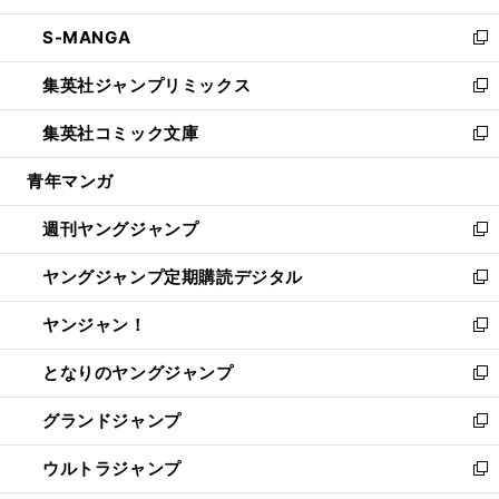
開
ウ
ン
ウ
し
S-MANGA
く
で
ド
ィ
い
新
開
ウ
ン
ウ
し
集英社ジャンプリミックス
く
で
ド
ィ
い
新
開
ウ
ン
ウ
し
集英社コミック文庫
く
で
ド
ィ
い
新
開
ウ
ン
ウ
し
青年マンガ
く
で
ド
ィ
い
開
ウ
ン
ウ
週刊ヤングジャンプ
く
で
ド
ィ
新
開
ウ
ン
し
ヤングジャンプ定期購読デジタル
く
で
ド
い
新
開
ウ
ウ
し
ヤンジャン！
く
で
ィ
い
新
開
ン
ウ
し
となりのヤングジャンプ
く
ド
ィ
い
新
ウ
ン
ウ
し
グランドジャンプ
で
ド
ィ
い
新
開
ウ
ン
ウ
し
ウルトラジャンプ
く
で
ド
ィ
い
新
開
ウ
ン
ウ
し