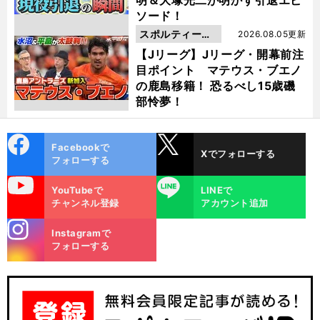
ソード！
スポルティーバ
2026.08.05更新
動画
【Jリーグ】Jリーグ・開幕前注
目ポイント マテウス・ブエノ
の鹿島移籍！ 恐るべし15歳磯
部怜夢！
cebo
X
Facebookで
Xでフォローする
ok
フォローする
uTube
LINE
YouTubeで
LINEで
チャンネル登録
アカウント追加
stagra
Instagramで
m
フォローする