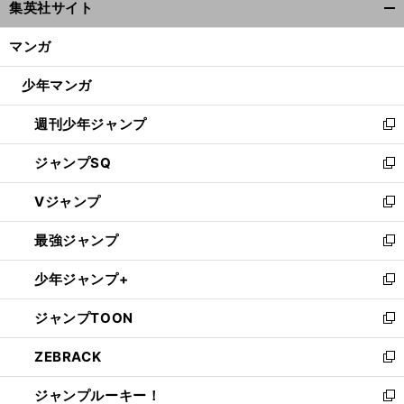
集英社サイト
ィ
開
ン
く/
マンガ
ド
閉
ウ
じ
少年マンガ
で
る
開
週刊少年ジャンプ
く
新
し
ジャンプSQ
い
新
ウ
し
Vジャンプ
ィ
い
新
ン
ウ
し
最強ジャンプ
ド
ィ
い
新
ウ
ン
ウ
し
少年ジャンプ+
で
ド
ィ
い
新
開
ウ
ン
ウ
し
ジャンプTOON
く
で
ド
ィ
い
新
開
ウ
ン
ウ
し
ZEBRACK
く
で
ド
ィ
い
新
開
ウ
ン
ウ
し
ジャンプルーキー！
く
で
ド
ィ
い
新