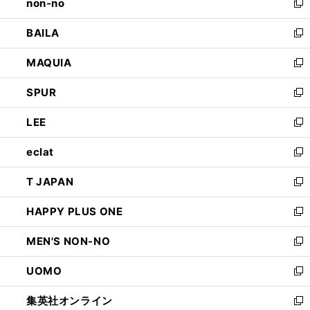
non-no
く
で
い
新
開
ウ
し
BAILA
く
ィ
い
新
ン
ウ
し
MAQUIA
ド
ィ
い
新
ウ
ン
ウ
し
SPUR
で
ド
ィ
い
新
開
ウ
ン
ウ
し
LEE
く
で
ド
ィ
い
新
開
ウ
ン
ウ
し
eclat
く
で
ド
ィ
い
新
開
ウ
ン
ウ
し
T JAPAN
く
で
ド
ィ
い
新
開
ウ
ン
ウ
し
HAPPY PLUS ONE
く
で
ド
ィ
い
新
開
ウ
ン
ウ
し
MEN'S NON-NO
く
で
ド
ィ
い
新
開
ウ
ン
ウ
し
UOMO
く
で
ド
ィ
い
新
開
ウ
ン
ウ
し
集英社オンライン
く
で
ド
ィ
い
新