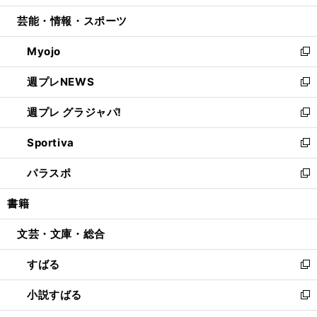
開
ウ
ン
ウ
し
芸能・情報・スポーツ
く
で
ド
ィ
い
開
ウ
ン
ウ
Myojo
く
で
ド
ィ
新
開
ウ
ン
し
週プレNEWS
く
で
ド
い
新
開
ウ
ウ
し
週プレ グラジャパ!
く
で
ィ
い
新
開
ン
ウ
し
Sportiva
く
ド
ィ
い
新
ウ
ン
ウ
し
パラスポ
で
ド
ィ
い
新
開
ウ
ン
ウ
し
書籍
く
で
ド
ィ
い
開
ウ
ン
ウ
文芸・文庫・総合
く
で
ド
ィ
開
ウ
ン
すばる
く
で
ド
新
開
ウ
し
小説すばる
く
で
い
新
開
ウ
し