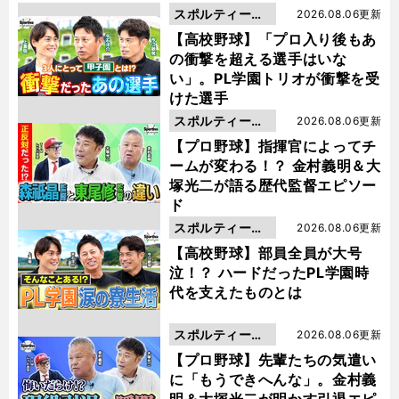
スポルティーバ
2026.08.06更新
動画
【高校野球】「プロ入り後もあ
の衝撃を超える選手はいな
い」。PL学園トリオが衝撃を受
けた選手
スポルティーバ
2026.08.06更新
動画
【プロ野球】指揮官によってチ
ームが変わる！？ 金村義明＆大
塚光二が語る歴代監督エピソー
ド
スポルティーバ
2026.08.06更新
動画
【高校野球】部員全員が大号
泣！？ ハードだったPL学園時
代を支えたものとは
スポルティーバ
2026.08.06更新
動画
【プロ野球】先輩たちの気遣い
に「もうできへんな」。金村義
明＆大塚光二が明かす引退エピ