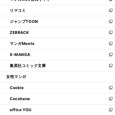
い
新
ウ
ン
ウ
し
リマコミ
で
ド
ィ
い
新
開
ウ
ン
ウ
し
ジャンプTOON
く
で
ド
ィ
い
新
開
ウ
ン
ウ
し
ZEBRACK
く
で
ド
ィ
い
新
開
ウ
ン
ウ
し
マンガMeets
く
で
ド
ィ
い
新
開
ウ
ン
ウ
し
S-MANGA
く
で
ド
ィ
い
新
開
ウ
ン
ウ
し
集英社コミック文庫
く
で
ド
ィ
い
新
開
ウ
ン
ウ
し
女性マンガ
く
で
ド
ィ
い
開
ウ
ン
ウ
Cookie
く
で
ド
ィ
新
開
ウ
ン
し
Cocohana
く
で
ド
い
新
開
ウ
ウ
し
office YOU
く
で
ィ
い
新