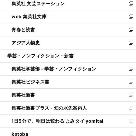
集英社 文芸ステーション
く
ィ
い
新
ン
ウ
し
web 集英社文庫
ド
ィ
い
新
ウ
ン
ウ
し
青春と読書
で
ド
ィ
い
新
開
ウ
ン
ウ
し
アジア人物史
く
で
ド
ィ
い
新
開
ウ
ン
ウ
し
学芸・ノンフィクション・新書
く
で
ド
ィ
い
開
ウ
ン
ウ
集英社学芸部 - 学芸・ノンフィクション
く
で
ド
ィ
新
開
ウ
ン
し
集英社ビジネス書
く
で
ド
い
新
開
ウ
ウ
し
集英社新書
く
で
ィ
い
新
開
ン
ウ
し
集英社新書プラス - 知の水先案内人
く
ド
ィ
い
新
ウ
ン
ウ
し
1日5分で、明日は変わる よみタイ yomitai
で
ド
ィ
い
新
開
ウ
ン
ウ
し
kotoba
く
で
ド
ィ
い
新