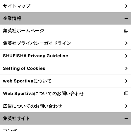
サイトマップ
企業情報
開
く/
集英社ホームページ
新
閉
し
じ
集英社プライバシーガイドライン
い
る
ウ
SHUEISHA Privacy Guideline
ィ
ン
Setting of Cookies
ド
ウ
web Sportivaについて
で
開
Web Sportivaについてのお問い合わせ
く
新
し
広告についてのお問い合わせ
い
ウ
集英社サイト
ィ
開
ン
く/
マンガ