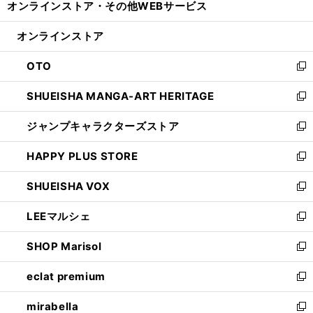
オンラインストア・
その他WEBサービス
く
で
ィ
い
開
ン
ウ
オンラインストア
く
ド
ィ
ウ
ン
OTO
で
ド
新
開
ウ
し
SHUEISHA MANGA-ART HERITAGE
く
で
い
新
開
ウ
し
ジャンプキャラクターズストア
く
ィ
い
新
ン
ウ
し
HAPPY PLUS STORE
ド
ィ
い
新
ウ
ン
ウ
し
SHUEISHA VOX
で
ド
ィ
い
新
開
ウ
ン
ウ
し
LEEマルシェ
く
で
ド
ィ
い
新
開
ウ
ン
ウ
し
SHOP Marisol
く
で
ド
ィ
い
新
開
ウ
ン
ウ
し
eclat premium
く
で
ド
ィ
い
新
開
ウ
ン
ウ
し
mirabella
く
で
ド
ィ
い
新