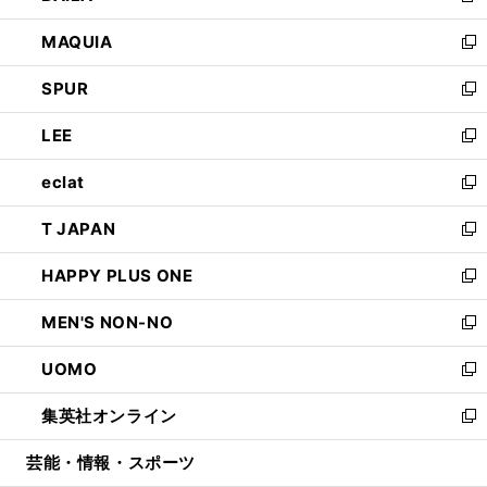
ン
ウ
し
MAQUIA
ド
ィ
い
新
ウ
ン
ウ
し
SPUR
で
ド
ィ
い
新
開
ウ
ン
ウ
し
LEE
く
で
ド
ィ
い
新
開
ウ
ン
ウ
し
eclat
く
で
ド
ィ
い
新
開
ウ
ン
ウ
し
T JAPAN
く
で
ド
ィ
い
新
開
ウ
ン
ウ
し
HAPPY PLUS ONE
く
で
ド
ィ
い
新
開
ウ
ン
ウ
し
MEN'S NON-NO
く
で
ド
ィ
い
新
開
ウ
ン
ウ
し
UOMO
く
で
ド
ィ
い
新
開
ウ
ン
ウ
し
集英社オンライン
く
で
ド
ィ
い
新
開
ウ
ン
ウ
し
芸能・情報・スポーツ
く
で
ド
ィ
い
開
ウ