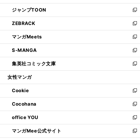
開
ウ
ン
ウ
し
ジャンプTOON
く
で
ド
ィ
い
新
開
ウ
ン
ウ
し
ZEBRACK
く
で
ド
ィ
い
新
開
ウ
ン
ウ
し
マンガMeets
く
で
ド
ィ
い
新
開
ウ
ン
ウ
し
S-MANGA
く
で
ド
ィ
い
新
開
ウ
ン
ウ
し
集英社コミック文庫
く
で
ド
ィ
い
新
開
ウ
ン
ウ
し
女性マンガ
く
で
ド
ィ
い
開
ウ
ン
ウ
Cookie
く
で
ド
ィ
新
開
ウ
ン
し
Cocohana
く
で
ド
い
新
開
ウ
ウ
し
office YOU
く
で
ィ
い
新
開
ン
ウ
し
マンガMee公式サイト
く
ド
ィ
い
新
ウ
ン
ウ
し