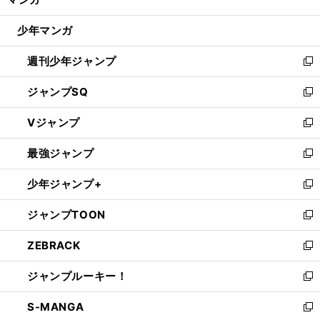
ド
閉
ウ
じ
少年マンガ
で
る
開
週刊少年ジャンプ
く
新
し
ジャンプSQ
い
新
ウ
し
Vジャンプ
ィ
い
新
ン
ウ
し
最強ジャンプ
ド
ィ
い
新
ウ
ン
ウ
し
少年ジャンプ+
で
ド
ィ
い
新
開
ウ
ン
ウ
し
ジャンプTOON
く
で
ド
ィ
い
新
開
ウ
ン
ウ
し
ZEBRACK
く
で
ド
ィ
い
新
開
ウ
ン
ウ
し
ジャンプルーキー！
く
で
ド
ィ
い
新
開
ウ
ン
ウ
し
S-MANGA
く
で
ド
ィ
い
新