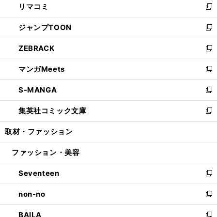
リマコミ
で
ド
ィ
い
新
開
ウ
ン
ウ
し
ジャンプTOON
く
で
ド
ィ
い
新
開
ウ
ン
ウ
し
ZEBRACK
く
で
ド
ィ
い
新
開
ウ
ン
ウ
し
マンガMeets
く
で
ド
ィ
い
新
開
ウ
ン
ウ
し
S-MANGA
く
で
ド
ィ
い
新
開
ウ
ン
ウ
し
集英社コミック文庫
く
で
ド
ィ
い
新
開
ウ
ン
ウ
し
取材・ファッション
く
で
ド
ィ
い
開
ウ
ン
ウ
ファッション・美容
く
で
ド
ィ
開
ウ
ン
Seventeen
く
で
ド
新
開
ウ
し
non-no
く
で
い
新
開
ウ
し
BAILA
く
ィ
い
新