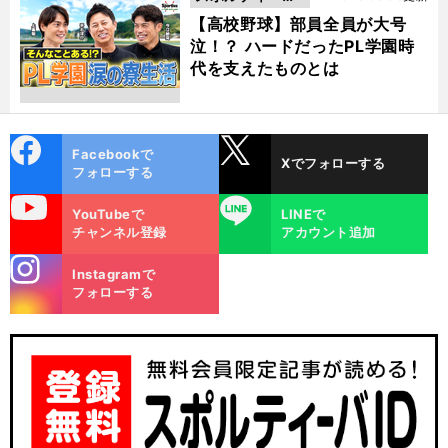
動画
【高校野球】部員全員が大号
泣！？ ハードだったPL学園時
代を支えたものとは
cebo
X
Facebookで
Xでフォローする
ok
フォローする
uTube
LINE
YouTubeで
LINEで
チャンネル登録
アカウント追加
stagra
Instagramで
m
フォローする