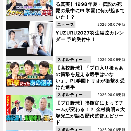
る真実】1998年夏・伝説の死
闘の最中にPL学園に何が起きて
いた！？
ニュース
2026.08.07更新
YUZURU2027羽生結弦カレン
ダー 予約受付中！
スポルティーバ
2026.08.06更新
動画
【高校野球】「プロ入り後もあ
の衝撃を超える選手はいな
い」。PL学園トリオが衝撃を受
けた選手
スポルティーバ
2026.08.06更新
動画
【プロ野球】指揮官によってチ
ームが変わる！？ 金村義明＆大
塚光二が語る歴代監督エピソー
ド
スポルティーバ
2026.08.06更新