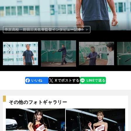
2023年７月追加「新基準バット試し打ち」記事＞＞
2023年７月追加「新基準バット試し打ち」記事＞＞
前へ
帝京高校・前田三夫名誉監督インタビュー記事＞＞
帝京高校・前田三夫名誉監督インタビュー記事＞＞
photo by Murakami Shogo
photo by Murakami Shogo
photo by Murakami Shogo
いいね
Xでポストする
LINEで送る
line
faceboo
x
k
その他のフォトギャラリー