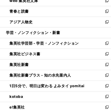
web 集英社文庫
ド
ィ
い
新
ウ
ン
ウ
し
青春と読書
で
ド
ィ
い
新
開
ウ
ン
ウ
し
アジア人物史
く
で
ド
ィ
い
新
開
ウ
ン
ウ
し
学芸・ノンフィクション・新書
く
で
ド
ィ
い
開
ウ
ン
ウ
集英社学芸部 - 学芸・ノンフィクション
く
で
ド
ィ
新
開
ウ
ン
し
集英社ビジネス書
く
で
ド
い
新
開
ウ
ウ
し
集英社新書
く
で
ィ
い
新
開
ン
ウ
し
集英社新書プラス - 知の水先案内人
く
ド
ィ
い
新
ウ
ン
ウ
し
1日5分で、明日は変わる よみタイ yomitai
で
ド
ィ
い
新
開
ウ
ン
ウ
し
kotoba
く
で
ド
ィ
い
新
開
ウ
ン
ウ
し
e!集英社
く
で
ド
ィ
い
新