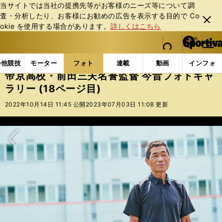
当サイトでは当社の提携先等がお客様のニーズ等について調
査・分析したり、お客様にお勧めの広告を表⽰する⽬的で Co
閉じ
okie を使⽤する場合があります。
詳しくはこちら
る
マイペ
web Sportiva (webスポルティーバ)
検索
メニュ
we
ー
フォトギャラリー
帝京高校・前田三夫名誉監督 今昔フォ
b
ジ
の他競技
モーター
フォト
連載
動画
インフォ
ス
帝京高校・前田三夫名誉監督 今昔フォトギャ
ポ
ラリー (18ページ目)
ル
テ
2022年10月14日 11:45 公開
2023年07月03日 11:08 更新
ィ
ー
バ
次へ