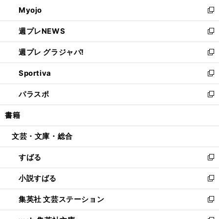
ン
ウ
Myojo
く
で
ド
ィ
新
開
ウ
ン
し
週プレNEWS
く
で
ド
い
新
開
ウ
ウ
し
週プレ グラジャパ!
く
で
ィ
い
新
開
ン
ウ
し
Sportiva
く
ド
ィ
い
新
ウ
ン
ウ
し
パラスポ
で
ド
ィ
い
新
開
ウ
ン
ウ
し
書籍
く
で
ド
ィ
い
開
ウ
ン
ウ
文芸・文庫・総合
く
で
ド
ィ
開
ウ
ン
すばる
く
で
ド
新
開
ウ
し
小説すばる
く
で
い
新
開
ウ
し
集英社 文芸ステーション
く
ィ
い
新
ン
ウ
し