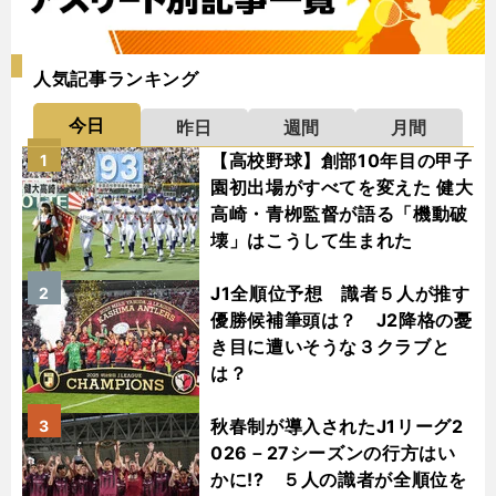
人気記事ランキング
今日
昨日
週間
月間
【高校野球】創部10年目の甲子
1
園初出場がすべてを変えた 健大
高崎・青栁監督が語る「機動破
壊」はこうして生まれた
J1全順位予想 識者５人が推す
2
優勝候補筆頭は？ J2降格の憂
き目に遭いそうな３クラブと
は？
秋春制が導入されたJ1リーグ2
3
026－27シーズンの行方はい
かに!? ５人の識者が全順位を