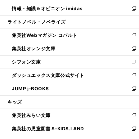
開
ウ
ン
ウ
し
情報・知識＆オピニオン imidas
く
で
ド
ィ
い
新
開
ウ
ン
ウ
し
ライトノベル・ノベライズ
く
で
ド
ィ
い
開
ウ
ン
ウ
集英社Webマガジン コバルト
く
で
ド
ィ
新
開
ウ
ン
し
集英社オレンジ文庫
く
で
ド
い
新
開
ウ
ウ
し
シフォン文庫
く
で
ィ
い
新
開
ン
ウ
し
ダッシュエックス文庫公式サイト
く
ド
ィ
い
新
ウ
ン
ウ
し
JUMP j-BOOKS
で
ド
ィ
い
新
開
ウ
ン
ウ
し
キッズ
く
で
ド
ィ
い
開
ウ
ン
ウ
集英社みらい文庫
く
で
ド
ィ
新
開
ウ
ン
し
集英社の児童図書 S-KIDS.LAND
く
で
ド
い
新
開
ウ
ウ
し