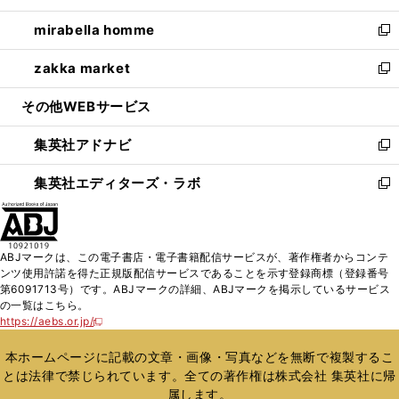
開
ウ
ン
ウ
し
mirabella homme
く
で
ド
ィ
い
新
開
ウ
ン
ウ
し
zakka market
く
で
ド
ィ
い
新
開
ウ
ン
ウ
し
その他WEBサービス
く
で
ド
ィ
い
開
ウ
ン
ウ
集英社アドナビ
く
で
ド
ィ
新
開
ウ
ン
し
集英社エディターズ・ラボ
く
で
ド
い
新
開
ウ
ウ
し
く
で
ィ
い
開
ン
ウ
ABJマークは、この電子書店・電子書籍配信サービスが、著作権者からコンテ
く
ド
ィ
ンツ使用許諾を得た正規版配信サービスであることを示す登録商標（登録番号
ウ
ン
第6091713号）です。ABJマークの詳細、ABJマークを掲示しているサービス
で
ド
の一覧はこちら。
開
ウ
https://aebs.or.jp/
新
く
で
し
い
開
本ホームページに記載の文章・画像・写真などを無断で複製するこ
ウ
く
とは法律で禁じられています。全ての著作権は株式会社 集英社に帰
ィ
属します。
ン