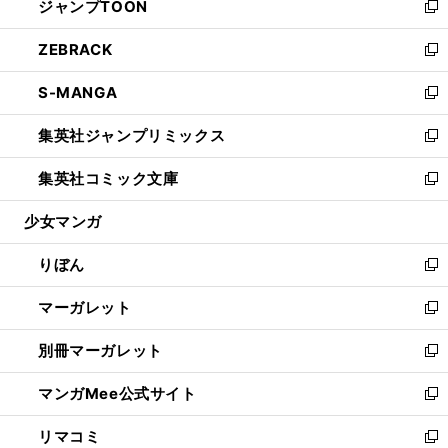
ジャンプTOON
く
で
ド
ィ
い
新
開
ウ
ン
ウ
し
ZEBRACK
く
で
ド
ィ
い
新
開
ウ
ン
ウ
し
S-MANGA
く
で
ド
ィ
い
新
開
ウ
ン
ウ
し
集英社ジャンプリミックス
く
で
ド
ィ
い
新
開
ウ
ン
ウ
し
集英社コミック文庫
く
で
ド
ィ
い
新
開
ウ
ン
ウ
し
少女マンガ
く
で
ド
ィ
い
開
ウ
ン
ウ
りぼん
く
で
ド
ィ
新
開
ウ
ン
し
マーガレット
く
で
ド
い
新
開
ウ
ウ
し
別冊マーガレット
く
で
ィ
い
新
開
ン
ウ
し
マンガMee公式サイト
く
ド
ィ
い
新
ウ
ン
ウ
し
リマコミ
で
ド
ィ
い
新