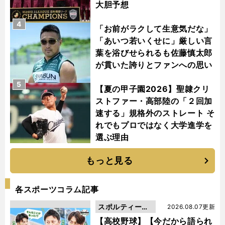
大胆予想
4
「お前がラクして生意気だな」
「あいつ若いくせに」厳しい言
葉を浴びせられるも佐藤慎太郎
が貫いた誇りとファンへの思い
5
【夏の甲子園2026】聖隷クリ
ストファー・高部陸の「２回加
速する」規格外のストレート そ
れでもプロではなく大学進学を
選ぶ理由
もっと見る
各スポーツコラム記事
スポルティーバ
2026.08.07更新
動画
【高校野球】【今だから語られ