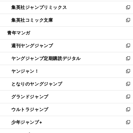
開
ウ
ン
ウ
し
集英社ジャンプリミックス
く
で
ド
ィ
い
新
開
ウ
ン
ウ
し
集英社コミック文庫
く
で
ド
ィ
い
新
開
ウ
ン
ウ
し
青年マンガ
く
で
ド
ィ
い
開
ウ
ン
ウ
週刊ヤングジャンプ
く
で
ド
ィ
新
開
ウ
ン
し
ヤングジャンプ定期購読デジタル
く
で
ド
い
新
開
ウ
ウ
し
ヤンジャン！
く
で
ィ
い
新
開
ン
ウ
し
となりのヤングジャンプ
く
ド
ィ
い
新
ウ
ン
ウ
し
グランドジャンプ
で
ド
ィ
い
新
開
ウ
ン
ウ
し
ウルトラジャンプ
く
で
ド
ィ
い
新
開
ウ
ン
ウ
し
少年ジャンプ+
く
で
ド
ィ
い
新
開
ウ
ン
ウ
し