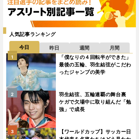
人気記事ランキング
今日
昨日
週間
月間
「僕なりの４回転半ができた」
1
最後の五輪、羽生結弦がこだわ
ったジャンプの美学
羽生結弦、五輪連覇の舞台裏
2
ケガで欠場中に取り組んだ「勉
強」で成長
【ワールドカップ】サッカー日
3
本代表を名将たちはどう見たか