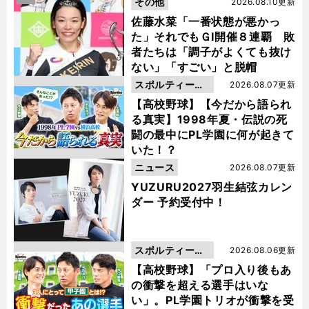
その他
2026.08.10更新
佐藤水菜「一番状態が悪かっ
た」それでもＧⅠ開催８連覇 敗
者たちは「調子がよくても抜け
ない」「すごい」と脱帽
スポルティーバ
2026.08.07更新
動画
【高校野球】【今だから語られ
る真実】1998年夏・伝説の死
闘の最中にPL学園に何が起きて
いた！？
ニュース
2026.08.07更新
YUZURU2027羽生結弦カレン
ダー 予約受付中！
スポルティーバ
2026.08.06更新
動画
【高校野球】「プロ入り後もあ
の衝撃を超える選手はいな
い」。PL学園トリオが衝撃を受