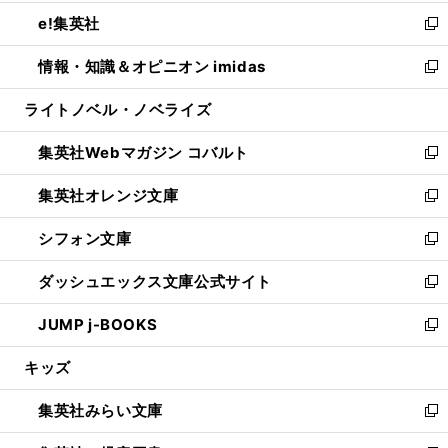
開
ウ
ン
ウ
し
e!集英社
く
で
ド
ィ
い
新
開
ウ
ン
ウ
し
情報・知識＆オピニオン imidas
く
で
ド
ィ
い
新
開
ウ
ン
ウ
し
ライトノベル・ノベライズ
く
で
ド
ィ
い
開
ウ
ン
ウ
集英社Webマガジン コバルト
く
で
ド
ィ
新
開
ウ
ン
し
集英社オレンジ文庫
く
で
ド
い
新
開
ウ
ウ
し
シフォン文庫
く
で
ィ
い
新
開
ン
ウ
し
ダッシュエックス文庫公式サイト
く
ド
ィ
い
新
ウ
ン
ウ
し
JUMP j-BOOKS
で
ド
ィ
い
新
開
ウ
ン
ウ
し
キッズ
く
で
ド
ィ
い
開
ウ
ン
ウ
集英社みらい文庫
く
で
ド
ィ
新
開
ウ
ン
し