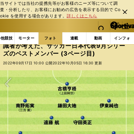
当サイトでは当社の提携先等がお客様のニーズ等について調
査・分析したり、お客様にお勧めの広告を表⽰する⽬的で Co
閉じ
okie を使⽤する場合があります。
詳しくはこちら
る
マイペ
web Sportiva (webスポルティーバ)
検索
メニュ
we
ー
フォトギャラリー
コラムフォト
識者が考えた、サッ
b
ジ
の他競技
モーター
フォト
連載
動画
インフォ
ス
識者が考えた、サッカー日本代表9月シリー
ポ
ズのベストメンバー (3ページ目)
ル
テ
2022年09月17日 10:00 公開
2022年10月05日 16:30 更新
ィ
ー
バ
次へ