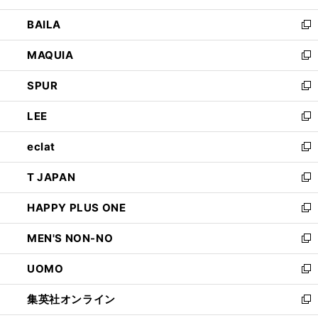
開
ウ
し
BAILA
く
ィ
い
新
ン
ウ
し
MAQUIA
ド
ィ
い
新
ウ
ン
ウ
し
SPUR
で
ド
ィ
い
新
開
ウ
ン
ウ
し
LEE
く
で
ド
ィ
い
新
開
ウ
ン
ウ
し
eclat
く
で
ド
ィ
い
新
開
ウ
ン
ウ
し
T JAPAN
く
で
ド
ィ
い
新
開
ウ
ン
ウ
し
HAPPY PLUS ONE
く
で
ド
ィ
い
新
開
ウ
ン
ウ
し
MEN'S NON-NO
く
で
ド
ィ
い
新
開
ウ
ン
ウ
し
UOMO
く
で
ド
ィ
い
新
開
ウ
ン
ウ
し
集英社オンライン
く
で
ド
ィ
い
新
開
ウ
ン
ウ
し