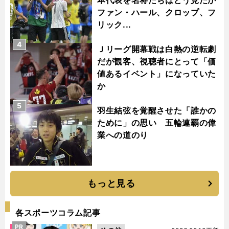
ファン・ハール、クロップ、フ
リック...
4
Ｊリーグ開幕戦は白熱の逆転劇
だが観客、視聴者にとって「価
値あるイベント」になっていた
か
5
羽生結弦を覚醒させた「誰かの
ために」の思い 五輪連覇の偉
業への道のり
もっと見る
各スポーツコラム記事
PR