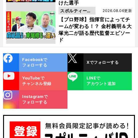
けた選手
スポルティーバ
2026.08.06更新
動画
【プロ野球】指揮官によってチ
ームが変わる！？ 金村義明＆大
塚光二が語る歴代監督エピソー
ド
cebo
X
Facebookで
Xでフォローする
ok
フォローする
uTube
LINE
YouTubeで
LINEで
チャンネル登録
アカウント追加
stagra
Instagramで
m
フォローする