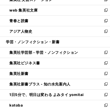
ィ
い
新
ン
ウ
し
web 集英社文庫
ド
ィ
い
新
ウ
ン
ウ
し
青春と読書
で
ド
ィ
い
新
開
ウ
ン
ウ
し
アジア人物史
く
で
ド
ィ
い
新
開
ウ
ン
ウ
し
学芸・ノンフィクション・新書
く
で
ド
ィ
い
開
ウ
ン
ウ
集英社学芸部 - 学芸・ノンフィクション
く
で
ド
ィ
新
開
ウ
ン
し
集英社ビジネス書
く
で
ド
い
新
開
ウ
ウ
し
集英社新書
く
で
ィ
い
新
開
ン
ウ
し
集英社新書プラス - 知の水先案内人
く
ド
ィ
い
新
ウ
ン
ウ
し
1日5分で、明日は変わる よみタイ yomitai
で
ド
ィ
い
新
開
ウ
ン
ウ
し
kotoba
く
で
ド
ィ
い
新