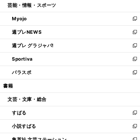
芸能・情報・スポーツ
く
で
ド
ィ
い
開
ウ
ン
ウ
Myojo
く
で
ド
ィ
新
開
ウ
ン
し
週プレNEWS
く
で
ド
い
新
開
ウ
ウ
し
週プレ グラジャパ!
く
で
ィ
い
新
開
ン
ウ
し
Sportiva
く
ド
ィ
い
新
ウ
ン
ウ
し
パラスポ
で
ド
ィ
い
新
開
ウ
ン
ウ
し
書籍
く
で
ド
ィ
い
開
ウ
ン
ウ
文芸・文庫・総合
く
で
ド
ィ
開
ウ
ン
すばる
く
で
ド
新
開
ウ
し
小説すばる
く
で
い
新
開
ウ
し
集英社 文芸ステーション
く