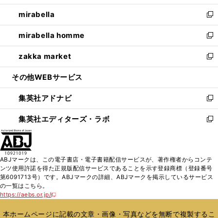
開
ウ
ン
ウ
し
mirabella
く
で
ド
ィ
い
新
開
ウ
ン
ウ
し
mirabella homme
く
で
ド
ィ
い
新
開
ウ
ン
ウ
し
zakka market
く
で
ド
ィ
い
新
開
ウ
ン
ウ
し
その他WEBサービス
く
で
ド
ィ
い
開
ウ
ン
ウ
集英社アドナビ
く
で
ド
ィ
新
開
ウ
ン
し
集英社エディターズ・ラボ
く
で
ド
い
新
開
ウ
ウ
し
く
で
ィ
い
開
ン
ウ
ABJマークは、この電子書店・電子書籍配信サービスが、著作権者からコンテ
く
ド
ィ
ンツ使用許諾を得た正規版配信サービスであることを示す登録商標（登録番号
ウ
ン
第6091713号）です。ABJマークの詳細、ABJマークを掲示しているサービス
で
ド
の一覧はこちら。
開
ウ
https://aebs.or.jp/
新
く
で
し
い
開
本ホームページに記載の文章・画像・写真などを無断で複製するこ