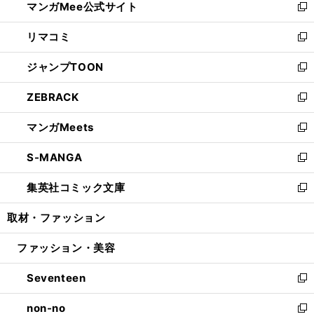
マンガMee公式サイト
く
ド
ィ
い
新
ウ
ン
ウ
し
リマコミ
で
ド
ィ
い
新
開
ウ
ン
ウ
し
ジャンプTOON
く
で
ド
ィ
い
新
開
ウ
ン
ウ
し
ZEBRACK
く
で
ド
ィ
い
新
開
ウ
ン
ウ
し
マンガMeets
く
で
ド
ィ
い
新
開
ウ
ン
ウ
し
S-MANGA
く
で
ド
ィ
い
新
開
ウ
ン
ウ
し
集英社コミック文庫
く
で
ド
ィ
い
新
開
ウ
ン
ウ
し
取材・ファッション
く
で
ド
ィ
い
開
ウ
ン
ウ
ファッション・美容
く
で
ド
ィ
開
ウ
ン
Seventeen
く
で
ド
新
開
ウ
し
non-no
く
で
い
新