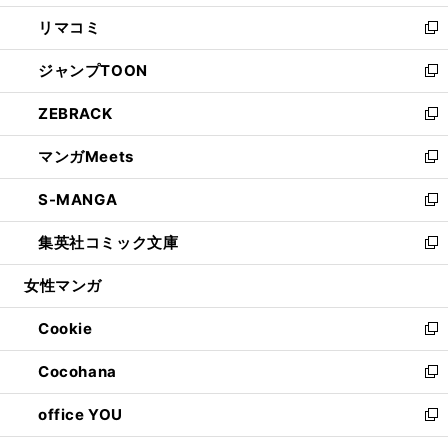
ウ
ン
ウ
し
リマコミ
で
ド
ィ
い
新
開
ウ
ン
ウ
し
ジャンプTOON
く
で
ド
ィ
い
新
開
ウ
ン
ウ
し
ZEBRACK
く
で
ド
ィ
い
新
開
ウ
ン
ウ
し
マンガMeets
く
で
ド
ィ
い
新
開
ウ
ン
ウ
し
S-MANGA
く
で
ド
ィ
い
新
開
ウ
ン
ウ
し
集英社コミック文庫
く
で
ド
ィ
い
新
開
ウ
ン
ウ
し
女性マンガ
く
で
ド
ィ
い
開
ウ
ン
ウ
Cookie
く
で
ド
ィ
新
開
ウ
ン
し
Cocohana
く
で
ド
い
新
開
ウ
ウ
し
office YOU
く
で
ィ
い
新
開
ン
ウ
し