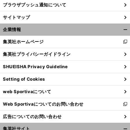
ブラウザプッシュ通知について
サイトマップ
企業情報
開
く/
集英社ホームページ
新
閉
し
じ
集英社プライバシーガイドライン
い
る
ウ
SHUEISHA Privacy Guideline
ィ
ン
Setting of Cookies
ド
ウ
web Sportivaについて
で
開
Web Sportivaについてのお問い合わせ
く
新
し
広告についてのお問い合わせ
い
ウ
集英社サイト
ィ