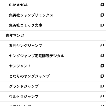
ン
ウ
し
S-MANGA
く
で
ド
ィ
い
新
開
ウ
ン
ウ
し
集英社ジャンプリミックス
く
で
ド
ィ
い
新
開
ウ
ン
ウ
し
集英社コミック文庫
く
で
ド
ィ
い
新
開
ウ
ン
ウ
し
青年マンガ
く
で
ド
ィ
い
開
ウ
ン
ウ
週刊ヤングジャンプ
く
で
ド
ィ
新
開
ウ
ン
し
ヤングジャンプ定期購読デジタル
く
で
ド
い
新
開
ウ
ウ
し
ヤンジャン！
く
で
ィ
い
新
開
ン
ウ
し
となりのヤングジャンプ
く
ド
ィ
い
新
ウ
ン
ウ
し
グランドジャンプ
で
ド
ィ
い
新
開
ウ
ン
ウ
し
ウルトラジャンプ
く
で
ド
ィ
い
新
開
ウ
ン
ウ
し