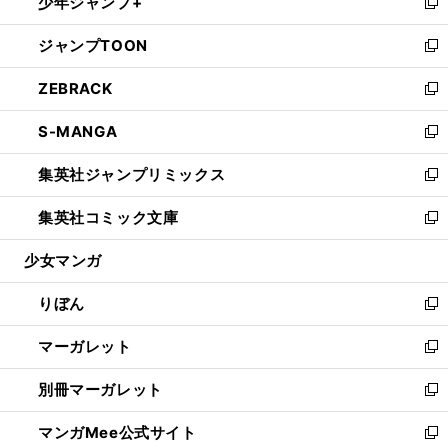
少年ジャンプ+
く
で
ド
ィ
い
新
開
ウ
ン
ウ
し
ジャンプTOON
く
で
ド
ィ
い
新
開
ウ
ン
ウ
し
ZEBRACK
く
で
ド
ィ
い
新
開
ウ
ン
ウ
し
S-MANGA
く
で
ド
ィ
い
新
開
ウ
ン
ウ
し
集英社ジャンプリミックス
く
で
ド
ィ
い
新
開
ウ
ン
ウ
し
集英社コミック文庫
く
で
ド
ィ
い
新
開
ウ
ン
ウ
し
少女マンガ
く
で
ド
ィ
い
開
ウ
ン
ウ
りぼん
く
で
ド
ィ
新
開
ウ
ン
し
マーガレット
く
で
ド
い
新
開
ウ
ウ
し
別冊マーガレット
く
で
ィ
い
新
開
ン
ウ
し
マンガMee公式サイト
く
ド
ィ
い
新