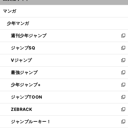
開
ン
く/
マンガ
ド
閉
ウ
じ
少年マンガ
で
る
開
週刊少年ジャンプ
く
新
し
ジャンプSQ
い
新
ウ
し
Vジャンプ
ィ
い
新
ン
ウ
し
最強ジャンプ
ド
ィ
い
新
ウ
ン
ウ
し
少年ジャンプ+
で
ド
ィ
い
新
開
ウ
ン
ウ
し
ジャンプTOON
く
で
ド
ィ
い
新
開
ウ
ン
ウ
し
ZEBRACK
く
で
ド
ィ
い
新
開
ウ
ン
ウ
し
ジャンプルーキー！
く
で
ド
ィ
い
新
開
ウ