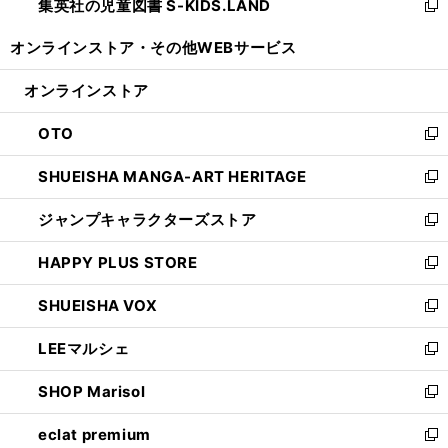
集英社の児童図書 S-KIDS.LAND
く
で
ド
い
新
開
ウ
ウ
し
オンラインストア・
その他WEBサービス
く
で
ィ
い
開
ン
ウ
オンラインストア
く
ド
ィ
ウ
ン
OTO
で
ド
新
開
ウ
し
SHUEISHA MANGA-ART HERITAGE
く
で
い
新
開
ウ
し
ジャンプキャラクターズストア
く
ィ
い
新
ン
ウ
し
HAPPY PLUS STORE
ド
ィ
い
新
ウ
ン
ウ
し
SHUEISHA VOX
で
ド
ィ
い
新
開
ウ
ン
ウ
し
LEEマルシェ
く
で
ド
ィ
い
新
開
ウ
ン
ウ
し
SHOP Marisol
く
で
ド
ィ
い
新
開
ウ
ン
ウ
し
eclat premium
く
で
ド
ィ
い
新