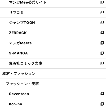
マンガMee公式サイト
く
ド
ィ
い
新
ウ
ン
ウ
し
リマコミ
で
ド
ィ
い
新
開
ウ
ン
ウ
し
ジャンプTOON
く
で
ド
ィ
い
新
開
ウ
ン
ウ
し
ZEBRACK
く
で
ド
ィ
い
新
開
ウ
ン
ウ
し
マンガMeets
く
で
ド
ィ
い
新
開
ウ
ン
ウ
し
S-MANGA
く
で
ド
ィ
い
新
開
ウ
ン
ウ
し
集英社コミック文庫
く
で
ド
ィ
い
新
開
ウ
ン
ウ
し
取材・ファッション
く
で
ド
ィ
い
開
ウ
ン
ウ
ファッション・美容
く
で
ド
ィ
開
ウ
ン
Seventeen
く
で
ド
新
開
ウ
し
non-no
く
で
い
新