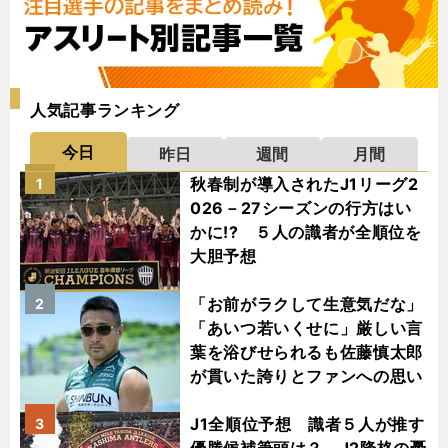
人気記事ランキング
今日
昨日
週間
月間
秋春制が導入されたJ1リーグ2
1
026－27シーズンの行方はい
かに!? ５人の識者が全順位を
大胆予想
「お前がラクして生意気だな」
2
「あいつ若いくせに」厳しい言
葉を浴びせられるも佐藤慎太郎
が貫いた誇りとファンへの思い
J1全順位予想 識者５人が推す
3
優勝候補筆頭は？ J2降格の憂