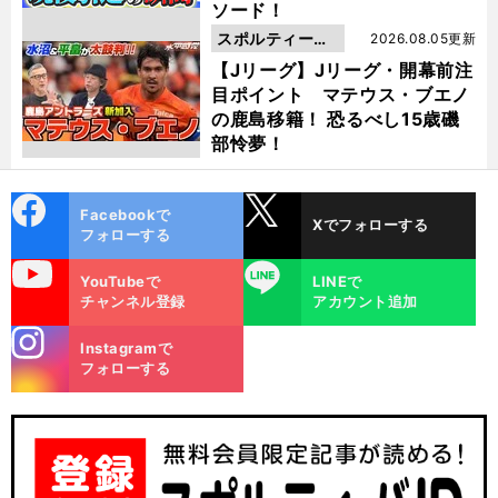
ソード！
スポルティーバ
2026.08.05更新
動画
【Jリーグ】Jリーグ・開幕前注
目ポイント マテウス・ブエノ
の鹿島移籍！ 恐るべし15歳磯
部怜夢！
cebo
X
Facebookで
Xでフォローする
ok
フォローする
uTube
LINE
YouTubeで
LINEで
チャンネル登録
アカウント追加
stagra
Instagramで
m
フォローする