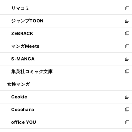
ウ
ン
ウ
し
リマコミ
で
ド
ィ
い
新
開
ウ
ン
ウ
し
ジャンプTOON
く
で
ド
ィ
い
新
開
ウ
ン
ウ
し
ZEBRACK
く
で
ド
ィ
い
新
開
ウ
ン
ウ
し
マンガMeets
く
で
ド
ィ
い
新
開
ウ
ン
ウ
し
S-MANGA
く
で
ド
ィ
い
新
開
ウ
ン
ウ
し
集英社コミック文庫
く
で
ド
ィ
い
新
開
ウ
ン
ウ
し
女性マンガ
く
で
ド
ィ
い
開
ウ
ン
ウ
Cookie
く
で
ド
ィ
新
開
ウ
ン
し
Cocohana
く
で
ド
い
新
開
ウ
ウ
し
office YOU
く
で
ィ
い
新
開
ン
ウ
し