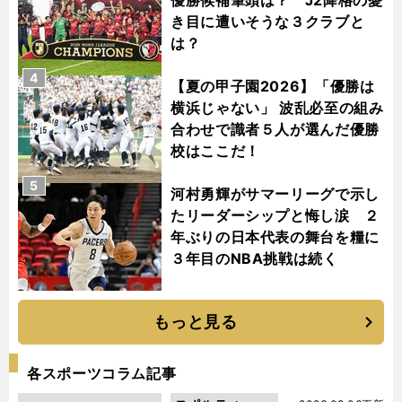
き目に遭いそうな３クラブと
は？
4
【夏の甲子園2026】「優勝は
横浜じゃない」 波乱必至の組み
合わせで識者５人が選んだ優勝
校はここだ！
5
河村勇輝がサマーリーグで示し
たリーダーシップと悔し涙 ２
年ぶりの日本代表の舞台を糧に
３年目のNBA挑戦は続く
もっと見る
各スポーツコラム記事