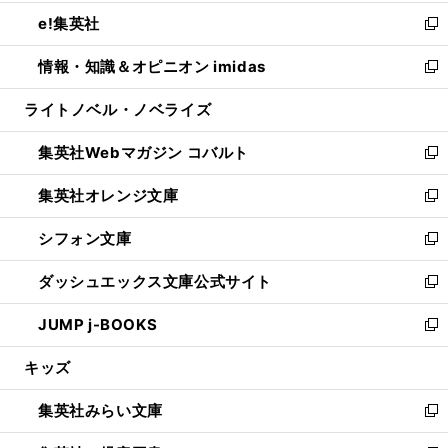
開
ウ
ン
ウ
し
e!集英社
く
で
ド
ィ
い
新
開
ウ
ン
ウ
し
情報・知識＆オピニオン imidas
く
で
ド
ィ
い
新
開
ウ
ン
ウ
し
ライトノベル・ノベライズ
く
で
ド
ィ
い
開
ウ
ン
ウ
集英社Webマガジン コバルト
く
で
ド
ィ
新
開
ウ
ン
し
集英社オレンジ文庫
く
で
ド
い
新
開
ウ
ウ
し
シフォン文庫
く
で
ィ
い
新
開
ン
ウ
し
ダッシュエックス文庫公式サイト
く
ド
ィ
い
新
ウ
ン
ウ
し
JUMP j-BOOKS
で
ド
ィ
い
新
開
ウ
ン
ウ
し
キッズ
く
で
ド
ィ
い
開
ウ
ン
ウ
集英社みらい文庫
く
で
ド
ィ
新
開
ウ
ン
し