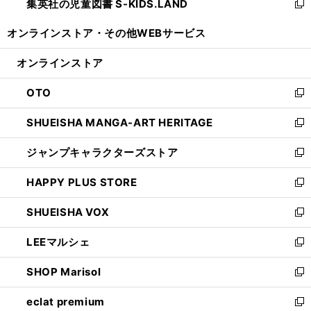
集英社の児童図書 S-KIDS.LAND
く
で
ド
い
新
開
ウ
ウ
し
オンラインストア・
その他WEBサービス
く
で
ィ
い
開
ン
ウ
オンラインストア
く
ド
ィ
ウ
ン
OTO
で
ド
新
開
ウ
し
SHUEISHA MANGA-ART HERITAGE
く
で
い
新
開
ウ
し
ジャンプキャラクターズストア
く
ィ
い
新
ン
ウ
し
HAPPY PLUS STORE
ド
ィ
い
新
ウ
ン
ウ
し
SHUEISHA VOX
で
ド
ィ
い
新
開
ウ
ン
ウ
し
LEEマルシェ
く
で
ド
ィ
い
新
開
ウ
ン
ウ
し
SHOP Marisol
く
で
ド
ィ
い
新
開
ウ
ン
ウ
し
eclat premium
く
で
ド
ィ
い
新