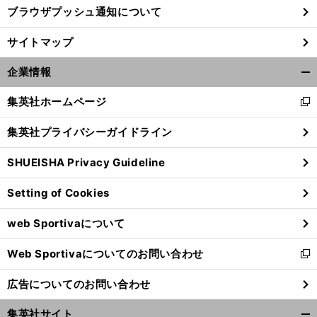
ブラウザプッシュ通知について
サイトマップ
企業情報
開
く/
集英社ホームページ
新
閉
し
じ
集英社プライバシーガイドライン
い
る
ウ
SHUEISHA Privacy Guideline
ィ
ン
Setting of Cookies
ド
ウ
web Sportivaについて
で
開
Web Sportivaについてのお問い合わせ
く
新
し
広告についてのお問い合わせ
い
ウ
集英社サイト
ィ