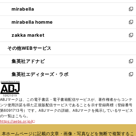
開
ウ
ン
ウ
し
mirabella
く
で
ド
ィ
い
新
開
ウ
ン
ウ
し
mirabella homme
く
で
ド
ィ
い
新
開
ウ
ン
ウ
し
zakka market
く
で
ド
ィ
い
新
開
ウ
ン
ウ
し
その他WEBサービス
く
で
ド
ィ
い
開
ウ
ン
ウ
集英社アドナビ
く
で
ド
ィ
新
開
ウ
ン
し
集英社エディターズ・ラボ
く
で
ド
い
新
開
ウ
ウ
し
く
で
ィ
い
開
ン
ウ
ABJマークは、この電子書店・電子書籍配信サービスが、著作権者からコンテ
く
ド
ィ
ンツ使用許諾を得た正規版配信サービスであることを示す登録商標（登録番号
ウ
ン
第6091713号）です。ABJマークの詳細、ABJマークを掲示しているサービス
で
ド
の一覧はこちら。
開
ウ
https://aebs.or.jp/
新
く
で
し
い
開
本ホームページに記載の文章・画像・写真などを無断で複製するこ