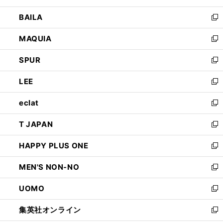
開
ウ
し
BAILA
く
ィ
い
新
ン
ウ
し
MAQUIA
ド
ィ
い
新
ウ
ン
ウ
し
SPUR
で
ド
ィ
い
新
開
ウ
ン
ウ
し
LEE
く
で
ド
ィ
い
新
開
ウ
ン
ウ
し
eclat
く
で
ド
ィ
い
新
開
ウ
ン
ウ
し
T JAPAN
く
で
ド
ィ
い
新
開
ウ
ン
ウ
し
HAPPY PLUS ONE
く
で
ド
ィ
い
新
開
ウ
ン
ウ
し
MEN'S NON-NO
く
で
ド
ィ
い
新
開
ウ
ン
ウ
し
UOMO
く
で
ド
ィ
い
新
開
ウ
ン
ウ
し
集英社オンライン
く
で
ド
ィ
い
新
開
ウ
ン
ウ
し