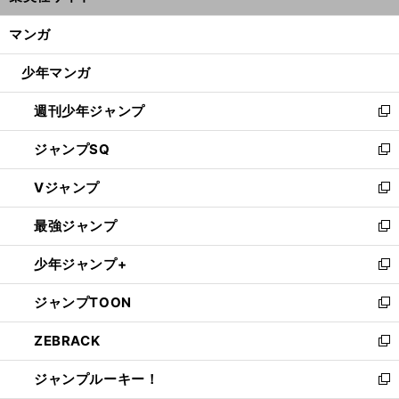
開
ン
く/
マンガ
ド
閉
ウ
じ
少年マンガ
で
る
開
週刊少年ジャンプ
く
新
し
ジャンプSQ
い
新
ウ
し
Vジャンプ
ィ
い
新
ン
ウ
し
最強ジャンプ
ド
ィ
い
新
ウ
ン
ウ
し
少年ジャンプ+
で
ド
ィ
い
新
開
ウ
ン
ウ
し
ジャンプTOON
く
で
ド
ィ
い
新
開
ウ
ン
ウ
し
ZEBRACK
く
で
ド
ィ
い
新
開
ウ
ン
ウ
し
ジャンプルーキー！
く
で
ド
ィ
い
新
開
ウ