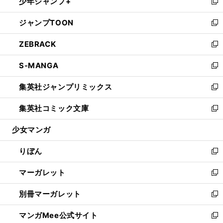
少年ジャンプ+
く
で
ド
ィ
い
新
開
ウ
ン
ウ
し
ジャンプTOON
く
で
ド
ィ
い
新
開
ウ
ン
ウ
し
ZEBRACK
く
で
ド
ィ
い
新
開
ウ
ン
ウ
し
S-MANGA
く
で
ド
ィ
い
新
開
ウ
ン
ウ
し
集英社ジャンプリミックス
く
で
ド
ィ
い
新
開
ウ
ン
ウ
し
集英社コミック文庫
く
で
ド
ィ
い
新
開
ウ
ン
ウ
し
少女マンガ
く
で
ド
ィ
い
開
ウ
ン
ウ
りぼん
く
で
ド
ィ
新
開
ウ
ン
し
マーガレット
く
で
ド
い
新
開
ウ
ウ
し
別冊マーガレット
く
で
ィ
い
新
開
ン
ウ
し
マンガMee公式サイト
く
ド
ィ
い
新