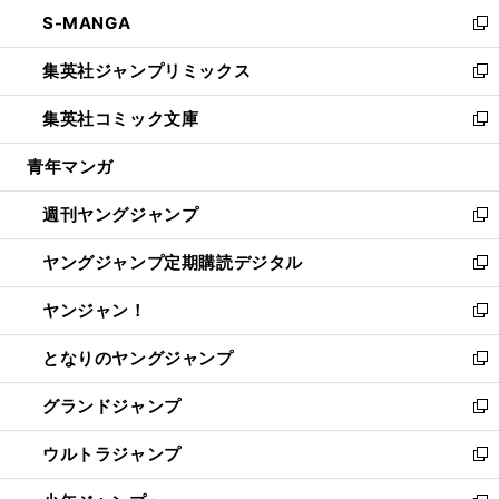
ン
ウ
し
S-MANGA
く
で
ド
ィ
い
新
開
ウ
ン
ウ
し
集英社ジャンプリミックス
く
で
ド
ィ
い
新
開
ウ
ン
ウ
し
集英社コミック文庫
く
で
ド
ィ
い
新
開
ウ
ン
ウ
し
青年マンガ
く
で
ド
ィ
い
開
ウ
ン
ウ
週刊ヤングジャンプ
く
で
ド
ィ
新
開
ウ
ン
し
ヤングジャンプ定期購読デジタル
く
で
ド
い
新
開
ウ
ウ
し
ヤンジャン！
く
で
ィ
い
新
開
ン
ウ
し
となりのヤングジャンプ
く
ド
ィ
い
新
ウ
ン
ウ
し
グランドジャンプ
で
ド
ィ
い
新
開
ウ
ン
ウ
し
ウルトラジャンプ
く
で
ド
ィ
い
新
開
ウ
ン
ウ
し