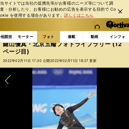
当サイトでは当社の提携先等がお客様のニーズ等について調
査・分析したり、お客様にお勧めの広告を表⽰する⽬的で Co
閉じ
okie を使⽤する場合があります。
詳しくはこちら
る
マイペ
web Sportiva (webスポルティーバ)
検索
メニュ
we
ー
フォトギャラリー
鍵山優真・北京五輪フォトライブラリー
b
ジ
の他競技
モーター
フォト
連載
動画
インフォ
ス
鍵山優真・北京五輪フォトライブラリー (12
ポ
ページ目)
ル
テ
2022年02月11日 17:30 公開
2022年02月11日 18:27 更新
ィ
ー
バ
次へ