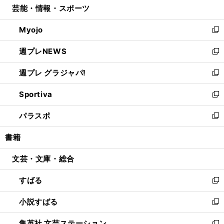
芸能・情報・スポーツ
く
で
ド
ィ
い
開
ウ
ン
ウ
Myojo
く
で
ド
ィ
新
開
ウ
ン
し
週プレNEWS
く
で
ド
い
新
開
ウ
ウ
し
週プレ グラジャパ!
く
で
ィ
い
新
開
ン
ウ
し
Sportiva
く
ド
ィ
い
新
ウ
ン
ウ
し
パラスポ
で
ド
ィ
い
新
開
ウ
ン
ウ
し
書籍
く
で
ド
ィ
い
開
ウ
ン
ウ
文芸・文庫・総合
く
で
ド
ィ
開
ウ
ン
すばる
く
で
ド
新
開
ウ
し
小説すばる
く
で
い
新
開
ウ
し
集英社 文芸ステーション
く