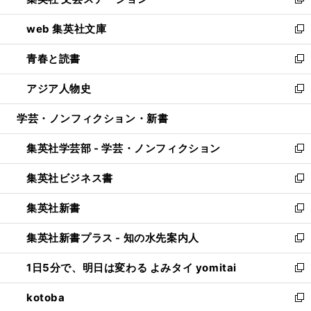
ィ
い
新
ン
ウ
し
web 集英社文庫
ド
ィ
い
新
ウ
ン
ウ
し
青春と読書
で
ド
ィ
い
新
開
ウ
ン
ウ
し
アジア人物史
く
で
ド
ィ
い
新
開
ウ
ン
ウ
し
学芸・ノンフィクション・新書
く
で
ド
ィ
い
開
ウ
ン
ウ
集英社学芸部 - 学芸・ノンフィクション
く
で
ド
ィ
新
開
ウ
ン
し
集英社ビジネス書
く
で
ド
い
新
開
ウ
ウ
し
集英社新書
く
で
ィ
い
新
開
ン
ウ
し
集英社新書プラス - 知の水先案内人
く
ド
ィ
い
新
ウ
ン
ウ
し
1日5分で、明日は変わる よみタイ yomitai
で
ド
ィ
い
新
開
ウ
ン
ウ
し
kotoba
く
で
ド
ィ
い
新