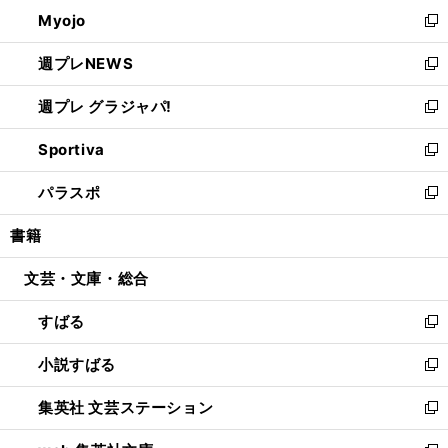
ン
ウ
Myojo
く
で
ド
ィ
新
開
ウ
ン
し
週プレNEWS
く
で
ド
い
新
開
ウ
ウ
し
週プレ グラジャパ!
く
で
ィ
い
新
開
ン
ウ
し
Sportiva
く
ド
ィ
い
新
ウ
ン
ウ
し
パラスポ
で
ド
ィ
い
新
開
ウ
ン
ウ
し
書籍
く
で
ド
ィ
い
開
ウ
ン
ウ
文芸・文庫・総合
く
で
ド
ィ
開
ウ
ン
すばる
く
で
ド
新
開
ウ
し
小説すばる
く
で
い
新
開
ウ
し
集英社 文芸ステーション
く
ィ
い
新
ン
ウ
し