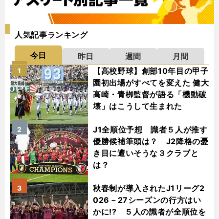
人気記事ランキング
今日
昨日
週間
月間
【高校野球】創部10年目の甲子
1
園初出場がすべてを変えた 健大
高崎・青栁監督が語る「機動破
壊」はこうして生まれた
J1全順位予想 識者５人が推す
2
優勝候補筆頭は？ J2降格の憂
き目に遭いそうな３クラブと
は？
秋春制が導入されたJ1リーグ2
3
026－27シーズンの行方はい
かに!? ５人の識者が全順位を