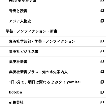
web 集英社文庫
ド
ィ
い
新
ウ
ン
ウ
し
青春と読書
で
ド
ィ
い
新
開
ウ
ン
ウ
し
アジア人物史
く
で
ド
ィ
い
新
開
ウ
ン
ウ
し
学芸・ノンフィクション・新書
く
で
ド
ィ
い
開
ウ
ン
ウ
集英社学芸部 - 学芸・ノンフィクション
く
で
ド
ィ
新
開
ウ
ン
し
集英社ビジネス書
く
で
ド
い
新
開
ウ
ウ
し
集英社新書
く
で
ィ
い
新
開
ン
ウ
し
集英社新書プラス - 知の水先案内人
く
ド
ィ
い
新
ウ
ン
ウ
し
1日5分で、明日は変わる よみタイ yomitai
で
ド
ィ
い
新
開
ウ
ン
ウ
し
kotoba
く
で
ド
ィ
い
新
開
ウ
ン
ウ
し
e!集英社
く
で
ド
ィ
い
新