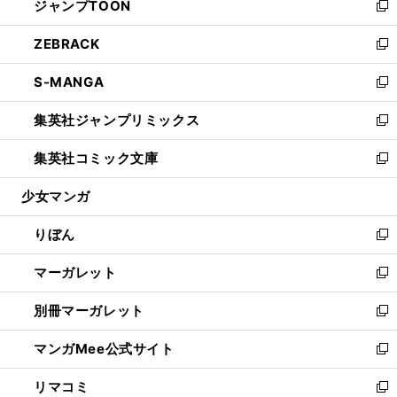
ジャンプTOON
く
で
ド
ィ
い
新
開
ウ
ン
ウ
し
ZEBRACK
く
で
ド
ィ
い
新
開
ウ
ン
ウ
し
S-MANGA
く
で
ド
ィ
い
新
開
ウ
ン
ウ
し
集英社ジャンプリミックス
く
で
ド
ィ
い
新
開
ウ
ン
ウ
し
集英社コミック文庫
く
で
ド
ィ
い
新
開
ウ
ン
ウ
し
少女マンガ
く
で
ド
ィ
い
開
ウ
ン
ウ
りぼん
く
で
ド
ィ
新
開
ウ
ン
し
マーガレット
く
で
ド
い
新
開
ウ
ウ
し
別冊マーガレット
く
で
ィ
い
新
開
ン
ウ
し
マンガMee公式サイト
く
ド
ィ
い
新
ウ
ン
ウ
し
リマコミ
で
ド
ィ
い
新