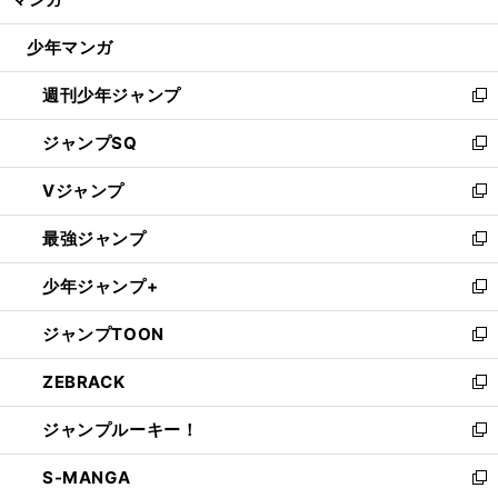
ド
閉
ウ
じ
少年マンガ
で
る
開
週刊少年ジャンプ
く
新
し
ジャンプSQ
い
新
ウ
し
Vジャンプ
ィ
い
新
ン
ウ
し
最強ジャンプ
ド
ィ
い
新
ウ
ン
ウ
し
少年ジャンプ+
で
ド
ィ
い
新
開
ウ
ン
ウ
し
ジャンプTOON
く
で
ド
ィ
い
新
開
ウ
ン
ウ
し
ZEBRACK
く
で
ド
ィ
い
新
開
ウ
ン
ウ
し
ジャンプルーキー！
く
で
ド
ィ
い
新
開
ウ
ン
ウ
し
S-MANGA
く
で
ド
ィ
い
新