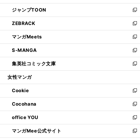
開
ウ
ン
ウ
し
ジャンプTOON
く
で
ド
ィ
い
新
開
ウ
ン
ウ
し
ZEBRACK
く
で
ド
ィ
い
新
開
ウ
ン
ウ
し
マンガMeets
く
で
ド
ィ
い
新
開
ウ
ン
ウ
し
S-MANGA
く
で
ド
ィ
い
新
開
ウ
ン
ウ
し
集英社コミック文庫
く
で
ド
ィ
い
新
開
ウ
ン
ウ
し
女性マンガ
く
で
ド
ィ
い
開
ウ
ン
ウ
Cookie
く
で
ド
ィ
新
開
ウ
ン
し
Cocohana
く
で
ド
い
新
開
ウ
ウ
し
office YOU
く
で
ィ
い
新
開
ン
ウ
し
マンガMee公式サイト
く
ド
ィ
い
新
ウ
ン
ウ
し