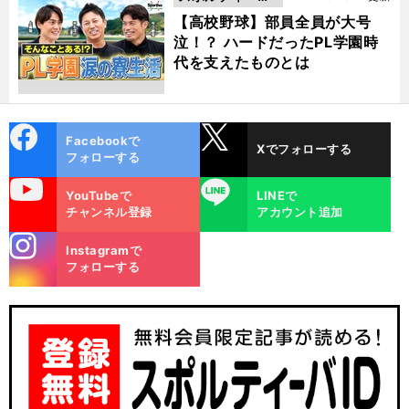
動画
【高校野球】部員全員が大号
泣！？ ハードだったPL学園時
代を支えたものとは
cebo
X
Facebookで
Xでフォローする
ok
フォローする
uTube
LINE
YouTubeで
LINEで
チャンネル登録
アカウント追加
stagra
Instagramで
m
フォローする