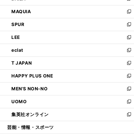
ン
ウ
し
MAQUIA
ド
ィ
い
新
ウ
ン
ウ
し
SPUR
で
ド
ィ
い
新
開
ウ
ン
ウ
し
LEE
く
で
ド
ィ
い
新
開
ウ
ン
ウ
し
eclat
く
で
ド
ィ
い
新
開
ウ
ン
ウ
し
T JAPAN
く
で
ド
ィ
い
新
開
ウ
ン
ウ
し
HAPPY PLUS ONE
く
で
ド
ィ
い
新
開
ウ
ン
ウ
し
MEN'S NON-NO
く
で
ド
ィ
い
新
開
ウ
ン
ウ
し
UOMO
く
で
ド
ィ
い
新
開
ウ
ン
ウ
し
集英社オンライン
く
で
ド
ィ
い
新
開
ウ
ン
ウ
し
芸能・情報・スポーツ
く
で
ド
ィ
い
開
ウ