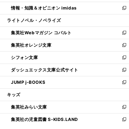
開
ウ
ン
ウ
し
情報・知識＆オピニオン imidas
く
で
ド
ィ
い
新
開
ウ
ン
ウ
し
ライトノベル・ノベライズ
く
で
ド
ィ
い
開
ウ
ン
ウ
集英社Webマガジン コバルト
く
で
ド
ィ
新
開
ウ
ン
し
集英社オレンジ文庫
く
で
ド
い
新
開
ウ
ウ
し
シフォン文庫
く
で
ィ
い
新
開
ン
ウ
し
ダッシュエックス文庫公式サイト
く
ド
ィ
い
新
ウ
ン
ウ
し
JUMP j-BOOKS
で
ド
ィ
い
新
開
ウ
ン
ウ
し
キッズ
く
で
ド
ィ
い
開
ウ
ン
ウ
集英社みらい文庫
く
で
ド
ィ
新
開
ウ
ン
し
集英社の児童図書 S-KIDS.LAND
く
で
ド
い
新
開
ウ
ウ
し