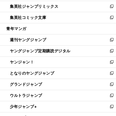
開
ウ
ン
ウ
し
集英社ジャンプリミックス
く
で
ド
ィ
い
新
開
ウ
ン
ウ
し
集英社コミック文庫
く
で
ド
ィ
い
新
開
ウ
ン
ウ
し
青年マンガ
く
で
ド
ィ
い
開
ウ
ン
ウ
週刊ヤングジャンプ
く
で
ド
ィ
新
開
ウ
ン
し
ヤングジャンプ定期購読デジタル
く
で
ド
い
新
開
ウ
ウ
し
ヤンジャン！
く
で
ィ
い
新
開
ン
ウ
し
となりのヤングジャンプ
く
ド
ィ
い
新
ウ
ン
ウ
し
グランドジャンプ
で
ド
ィ
い
新
開
ウ
ン
ウ
し
ウルトラジャンプ
く
で
ド
ィ
い
新
開
ウ
ン
ウ
し
少年ジャンプ+
く
で
ド
ィ
い
新
開
ウ
ン
ウ
し