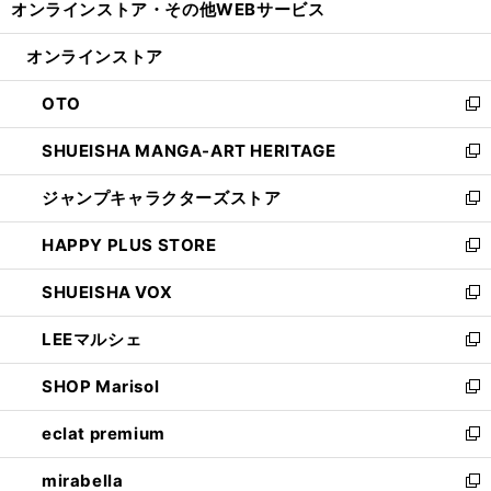
オンラインストア・
その他WEBサービス
く
で
ィ
い
開
ン
ウ
オンラインストア
く
ド
ィ
ウ
ン
OTO
で
ド
新
開
ウ
し
SHUEISHA MANGA-ART HERITAGE
く
で
い
新
開
ウ
し
ジャンプキャラクターズストア
く
ィ
い
新
ン
ウ
し
HAPPY PLUS STORE
ド
ィ
い
新
ウ
ン
ウ
し
SHUEISHA VOX
で
ド
ィ
い
新
開
ウ
ン
ウ
し
LEEマルシェ
く
で
ド
ィ
い
新
開
ウ
ン
ウ
し
SHOP Marisol
く
で
ド
ィ
い
新
開
ウ
ン
ウ
し
eclat premium
く
で
ド
ィ
い
新
開
ウ
ン
ウ
し
mirabella
く
で
ド
ィ
い
新