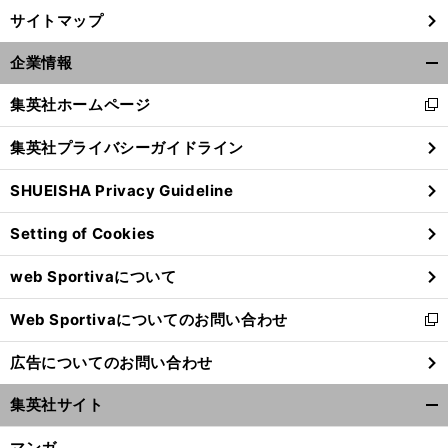
サイトマップ
企業情報
開
く/
集英社ホームページ
新
閉
し
じ
集英社プライバシーガイドライン
い
る
ウ
SHUEISHA Privacy Guideline
ィ
ン
Setting of Cookies
ド
ウ
web Sportivaについて
で
開
Web Sportivaについてのお問い合わせ
く
新
し
広告についてのお問い合わせ
い
ウ
集英社サイト
ィ
開
ン
く/
マンガ