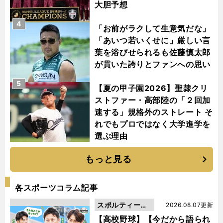
大胆予想
4
「お前がラクして生意気だな」
「あいつ若いくせに」厳しい言
葉を浴びせられるも佐藤慎太郎
が貫いた誇りとファンへの思い
5
【夏の甲子園2026】聖隷クリ
ストファー・高部陸の「２回加
速する」規格外のストレート そ
れでもプロではなく大学進学を
選ぶ理由
もっと見る
各スポーツコラム記事
スポルティーバ
2026.08.07更新
動画
【高校野球】【今だから語られ