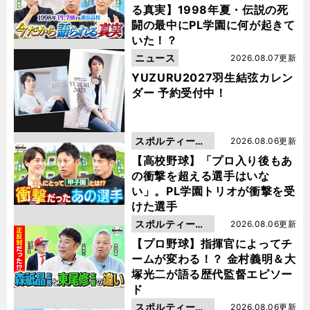
る真実】1998年夏・伝説の死
闘の最中にPL学園に何が起きて
いた！？
ニュース
2026.08.07更新
YUZURU2027羽生結弦カレン
ダー 予約受付中！
スポルティーバ
2026.08.06更新
動画
【高校野球】「プロ入り後もあ
の衝撃を超える選手はいな
い」。PL学園トリオが衝撃を受
けた選手
スポルティーバ
2026.08.06更新
動画
【プロ野球】指揮官によってチ
ームが変わる！？ 金村義明＆大
塚光二が語る歴代監督エピソー
ド
スポルティーバ
2026.08.06更新