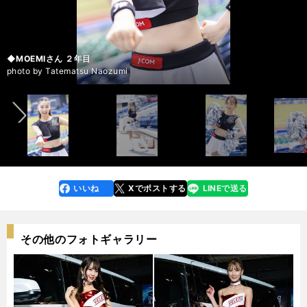
◆ASUKAさん ７年目 リーダー
◆ASUKAさん ７年目 リーダー
◆ASUKAさん ７年目 リーダー
◆ASUKAさん ７年目 リーダー
◆TOKOさん ５年目 サブリーダー
◆TOKOさん ５年目 サブリーダー
◆TOKOさん ５年目 サブリーダー
◆TOKOさん ５年目 サブリーダー
◆YUKAさん ４年目 サブリーダー
◆YUKAさん ４年目 サブリーダー
◆YUKAさん ４年目 サブリーダー
◆YUKAさん ４年目 サブリーダー
◆MINAMIさん ３年目
◆MINAMIさん ３年目
◆MINAMIさん ３年目
◆MINAMIさん ３年目
◆RINOさん ２年目
◆RINOさん ２年目
◆RINOさん ２年目
◆RINOさん ２年目
◆MANAMIさん ６年目
◆MANAMIさん ６年目
◆MANAMIさん ６年目
◆MANAMIさん ６年目
◆YUKIさん ７年目
◆YUKIさん ７年目
◆YUKIさん ７年目
◆YUKIさん ７年目
◆MOEMIさん ２年目
◆MOEMIさん ２年目
◆MOEMIさん ２年目
◆MOEMIさん ２年目
◆YUIさん ５年目
◆YUIさん ５年目
◆YUIさん ５年目
◆YUIさん ５年目
◆HINAさん ２年目
◆HINAさん ２年目
◆HINAさん ２年目
◆HINAさん ２年目
M☆Splash!!のメンバーたち
前へ
photo by Tatematsu Naozumi
photo by Tatematsu Naozumi
photo by Tatematsu Naozumi
photo by Tatematsu Naozumi
photo by Tatematsu Naozumi
photo by Tatematsu Naozumi
photo by Tatematsu Naozumi
photo by Tatematsu Naozumi
photo by Tatematsu Naozumi
photo by Tatematsu Naozumi
photo by Tatematsu Naozumi
photo by Tatematsu Naozumi
photo by Tatematsu Naozumi
photo by Tatematsu Naozumi
photo by Tatematsu Naozumi
photo by Tatematsu Naozumi
photo by Tatematsu Naozumi
photo by Tatematsu Naozumi
photo by Tatematsu Naozumi
photo by Tatematsu Naozumi
photo by Tatematsu Naozumi
photo by Tatematsu Naozumi
photo by Tatematsu Naozumi
photo by Tatematsu Naozumi
photo by Tatematsu Naozumi
photo by Tatematsu Naozumi
photo by Tatematsu Naozumi
photo by Tatematsu Naozumi
photo by Tatematsu Naozumi
photo by Tatematsu Naozumi
photo by Tatematsu Naozumi
photo by Tatematsu Naozumi
photo by Tatematsu Naozumi
photo by Tatematsu Naozumi
photo by Tatematsu Naozumi
photo by Tatematsu Naozumi
photo by Tatematsu Naozumi
photo by Tatematsu Naozumi
photo by Tatematsu Naozumi
photo by Tatematsu Naozumi
photo by Tatematsu Naozumi
いいね
Xでポストする
LINEで送る
line
faceboo
x
k
その他のフォトギャラリー