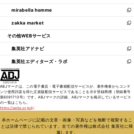
開
ウ
ン
ウ
し
mirabella homme
く
で
ド
ィ
い
新
開
ウ
ン
ウ
し
zakka market
く
で
ド
ィ
い
新
開
ウ
ン
ウ
し
その他WEBサービス
く
で
ド
ィ
い
開
ウ
ン
ウ
集英社アドナビ
く
で
ド
ィ
新
開
ウ
ン
し
集英社エディターズ・ラボ
く
で
ド
い
新
開
ウ
ウ
し
く
で
ィ
い
開
ン
ウ
ABJマークは、この電子書店・電子書籍配信サービスが、著作権者からコンテ
く
ド
ィ
ンツ使用許諾を得た正規版配信サービスであることを示す登録商標（登録番号
ウ
ン
第6091713号）です。ABJマークの詳細、ABJマークを掲示しているサービス
で
ド
の一覧はこちら。
開
ウ
https://aebs.or.jp/
新
く
で
し
い
開
本ホームページに記載の文章・画像・写真などを無断で複製するこ
ウ
く
とは法律で禁じられています。全ての著作権は株式会社 集英社に帰
ィ
属します。
ン