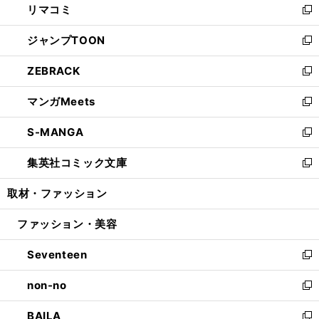
リマコミ
で
ド
ィ
い
新
開
ウ
ン
ウ
し
ジャンプTOON
く
で
ド
ィ
い
新
開
ウ
ン
ウ
し
ZEBRACK
く
で
ド
ィ
い
新
開
ウ
ン
ウ
し
マンガMeets
く
で
ド
ィ
い
新
開
ウ
ン
ウ
し
S-MANGA
く
で
ド
ィ
い
新
開
ウ
ン
ウ
し
集英社コミック文庫
く
で
ド
ィ
い
新
開
ウ
ン
ウ
し
取材・ファッション
く
で
ド
ィ
い
開
ウ
ン
ウ
ファッション・美容
く
で
ド
ィ
開
ウ
ン
Seventeen
く
で
ド
新
開
ウ
し
non-no
く
で
い
新
開
ウ
し
BAILA
く
ィ
い
新