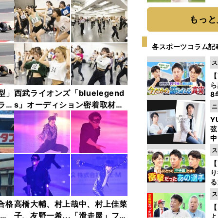
ト
く
もっと
各スポーツコラム記
ス
【
ら
年型」
西武ライオンズ「bluelegend
8
最
ラリ
s」オーディション密着取材・
ニ
き
フォトギャラリー
Y
弦
中
ス
【
り
る
学
ス
け
合格
高橋大輔、村上哉中、村上佳菜
【
ット
子、友野一希...「滑走屋」フォ
よ