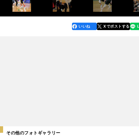
いいね
Xでポストする
line
faceboo
x
k
その他のフォトギャラリー