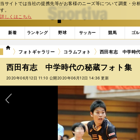
当サイトでは当社の提携先等がお客様のニーズ等について調査・分析し
web Sportiva (webスポルティーバ)
す。
詳しくはこちら
新着
ランキング
野球
サッカー
競馬
ゴル
we
フォトギャラリー
コラムフォト
西田有志 中学時
b
ス
西田有志 中学時代の秘蔵フォト集
ポ
ル
2020年06月12日 11:10 公開
2020年06月12日 14:36 更新
テ
ィ
ー
バ
次へ