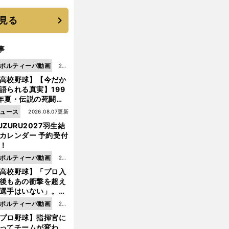
 それでもプロではな
大学進学を選ぶ理由
見る
事
ポルティーバ動画
202
高校野球】【今だか
6.0
語られる真実】199
8.0
年夏・伝説の死闘の
7更
中にPL学園に何が起
ュース
2026.08.07更新
新
ていた！？
UZURU2027羽生結
カレンダー 予約受付
！
ポルティーバ動画
202
高校野球】「プロ入
6.0
後もあの衝撃を超え
8.0
選手はいない」。PL
6更
園トリオが衝撃を受
ポルティーバ動画
202
新
た選手
プロ野球】指揮官に
6.0
ってチームが変わ