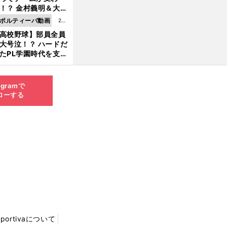
8.0
！？ 金村義明＆大塚
6更
二が語る歴代監督エ
ポルティーバ動画
202
新
ソード
高校野球】部員全員
6.0
大号泣！？ ハードだ
8.0
たPL学園時代を支え
6更
ものとは
新
agramで
ローする
Sportivaについて