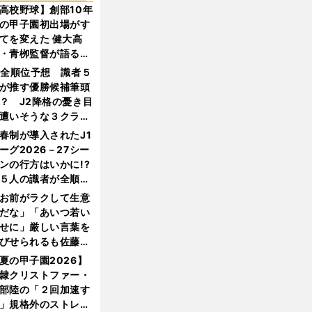
高校野球】創部10年
の甲子園初出場がす
てを変えた 健大高
・青栁監督が語る
機動破壊」はこうし
1全順位予想 識者５
生まれた
が推す優勝候補筆頭
？ J2降格の憂き目
遭いそうな３クラブ
は？
春制が導入されたJ1
ーグ2026－27シー
ンの行方はいかに!?
５人の識者が全順位
大胆予想
お前がラクして生意
だな」「あいつ若い
せに」厳しい言葉を
びせられるも佐藤慎
郎が貫いた誇りとフ
夏の甲子園2026】
ンへの思い
隷クリストファー・
部陸の「２回加速す
」規格外のストレー