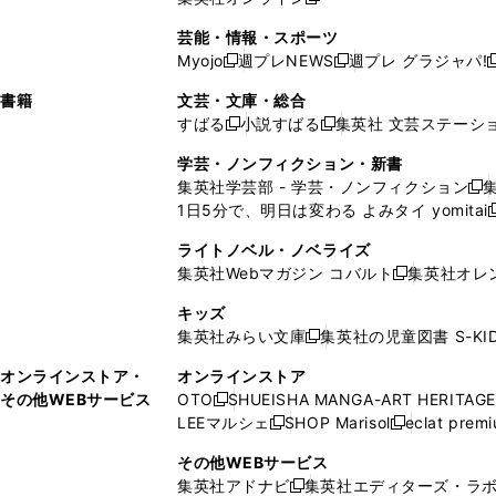
し
新
し
し
し
ン
ィ
ン
ン
開
で
開
で
い
し
い
い
い
ド
ン
ド
ド
芸能・情報・スポーツ
く
開
く
開
ウ
い
ウ
ウ
ウ
ウ
ド
ウ
ウ
Myojo
週プレNEWS
週プレ グラジャパ!
く
く
新
新
新
ィ
ウ
ィ
ィ
ィ
で
ウ
で
で
し
し
ン
ィ
ン
ン
ン
書籍
文芸・文庫・総合
開
で
開
開
い
い
ド
ン
ド
ド
ド
すばる
小説すばる
集英社 文芸ステーシ
く
開
く
く
新
新
ウ
ウ
ウ
ド
ウ
ウ
ウ
く
し
し
ィ
ィ
学芸・ノンフィクション・新書
で
ウ
で
で
で
い
い
ン
ン
集英社学芸部 - 学芸・ノンフィクション
開
で
開
開
開
新
ウ
ウ
ド
ド
1日5分で、明日は変わる よみタイ yomitai
く
開
く
く
く
し
新
ィ
ィ
ウ
ウ
く
い
ン
ン
ライトノベル・ノベライズ
で
で
ウ
ド
ド
集英社Webマガジン コバルト
集英社オレ
開
開
新
ィ
ウ
ウ
く
く
し
ン
キッズ
で
で
い
ド
集英社みらい文庫
集英社の児童図書 S-KID
開
開
新
ウ
ウ
く
く
し
ィ
オンラインストア・
オンラインストア
で
い
ン
その他WEBサービス
OTO
SHUEISHA MANGA-ART HERITAGE
開
新
ウ
ド
LEEマルシェ
SHOP Marisol
eclat prem
く
し
新
新
ィ
ウ
い
し
し
ン
その他WEBサービス
で
ウ
い
い
ド
集英社アドナビ
集英社エディターズ・ラ
開
新