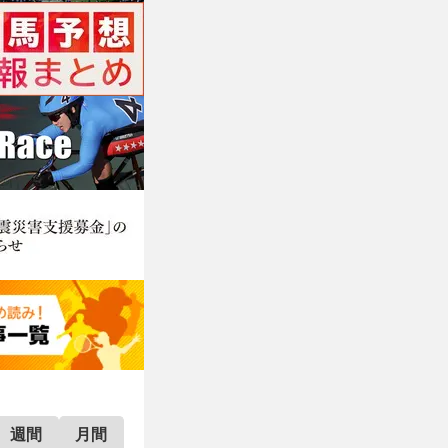
週間
月間