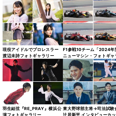
現役アイドルでプロレスラー
F1参戦10チーム「2024
渡辺未詩フォトギャラリー
ニューマシン・フォトギャ
ー
羽生結弦『RE_PRAY』横浜公
東大野球部主将→司法試験
演フォトギャラリー
辻居新平 インタビューカ