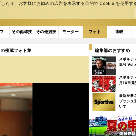
たり、お客様にお勧めの広告を表⽰する⽬的で Cookie を使⽤す
フ
その他球技
その他競技
モーター
フォト
連載
代の秘蔵フォト集
編集部のおすすめ
スポルテ
集号 Vol
スポルテ
月16日発
最新記事
プッシュ
いて