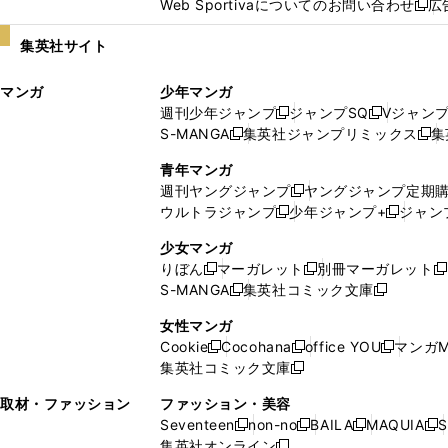
Web Sportivaについてのお問い合わせ
広
し
新
い
し
集英社サイト
ウ
い
ィ
ウ
マンガ
少年マンガ
ン
ィ
週刊少年ジャンプ
ジャンプSQ
Vジャン
ド
ン
新
新
S-MANGA
集英社ジャンプリミックス
集
ウ
ド
新
し
し
新
で
ウ
し
い
い
し
青年マンガ
開
で
い
ウ
ウ
い
週刊ヤングジャンプ
ヤングジャンプ定期
新
く
開
ウ
ィ
ィ
ウ
ウルトラジャンプ
少年ジャンプ+
ジャン
新
し
新
く
ィ
ン
ン
ィ
し
い
し
ン
ド
ド
ン
少女マンガ
い
ウ
い
ド
ウ
ウ
ド
りぼん
マーガレット
別冊マーガレット
新
新
新
ウ
ィ
ウ
ウ
で
で
ウ
S-MANGA
集英社コミック文庫
し
新
し
新
ィ
ン
ィ
で
開
開
で
い
し
い
し
ン
ド
ン
女性マンガ
開
く
く
開
ウ
い
ウ
い
ド
ウ
ド
Cookie
Cocohana
office YOU
マンガM
く
く
新
新
新
ィ
ウ
ィ
ウ
ウ
で
ウ
集英社コミック文庫
し
新
し
し
ン
ィ
ン
ィ
で
開
で
い
し
い
い
ド
ン
ド
ン
取材・ファッション
ファッション・美容
開
く
開
ウ
い
ウ
ウ
ウ
ド
ウ
ド
Seventeen
non-no
BAILA
MAQUIA
S
く
く
新
新
新
新
ィ
ウ
ィ
ィ
で
ウ
で
ウ
集英社オンライン