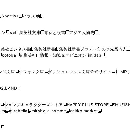
し
し
し
し
し
ン
ン
ン
ン
開
開
開
開
開
い
い
い
い
い
ド
ド
ド
ド
く
く
く
く
く
ウ
ウ
ウ
ウ
ウ
ウ
ウ
ウ
ウ
Sportiva
パラスポ
新
新
ィ
ィ
ィ
ィ
ィ
で
で
で
で
し
し
し
ン
ン
ン
ン
ン
開
開
開
開
い
い
い
ド
ド
ド
ド
ド
ョン
web 集英社文庫
青春と読書
アジア人物史
く
く
く
く
新
新
新
新
ウ
ウ
ウ
ウ
ウ
ウ
ウ
ウ
し
し
し
し
ィ
ィ
ィ
で
で
で
で
で
い
い
い
い
ン
ン
ン
集英社ビジネス書
集英社新書
集英社新書プラス - 知の水先案内人
開
開
開
開
開
新
新
新
ウ
ウ
ウ
ウ
ド
ド
ド
kotoba
e!集英社
情報・知識＆オピニオン imidas
く
く
く
く
く
新
し
新
し
新
ィ
ィ
ィ
ィ
ウ
ウ
ウ
し
し
い
し
い
し
ン
ン
ン
ン
で
で
で
い
い
ウ
い
ウ
い
ド
ド
ド
ド
ンジ文庫
シフォン文庫
ダッシュエックス文庫公式サイト
JUMP 
開
開
開
新
新
新
ウ
ウ
ィ
ウ
ィ
ウ
ウ
ウ
ウ
ウ
く
く
く
し
し
し
ィ
ィ
ン
ィ
ン
ィ
で
で
で
で
い
い
い
ン
ン
ド
ン
ド
ン
S.LAND
開
開
開
開
新
ウ
ウ
ウ
ド
ド
ウ
ド
ウ
ド
く
く
く
く
し
ィ
ィ
ィ
ウ
ウ
で
ウ
で
ウ
い
ン
ン
ン
ジャンプキャラクターズストア
HAPPY PLUS STORE
SHUEIS
で
で
開
で
開
で
新
新
新
ウ
ド
ド
ド
ium
mirabella
mirabella homme
zakka market
開
開
く
開
く
開
し
新
新
新
し
新
し
ィ
ウ
ウ
ウ
く
く
く
く
い
し
し
い
し
し
い
ン
で
で
で
ウ
い
い
ウ
い
い
ウ
ド
ボ
開
開
開
新