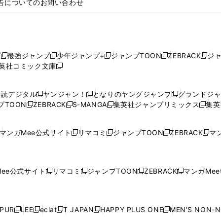
告についてのお問い合わせ
プ
最強ジャンプ
少年ジャンプ+
ジャンプTOON
ZEBRACK
ジ
新
新
新
新
新
英社コミック文庫
し
新
し
し
し
し
い
い
し
い
い
い
ウ
ウ
い
ウ
ウ
ウ
購読デジタル
ヤンジャン！
となりのヤングジャンプ
グランドジ
新
新
新
ィ
ィ
ウ
ィ
ィ
ィ
プTOON
ZEBRACK
S-MANGA
集英社ジャンプリミックス
集英
新
し
新
し
新
し
新
ン
ン
ィ
ン
ン
ン
し
い
し
い
し
い
し
ド
ド
ン
ド
ド
ド
い
ウ
い
ウ
い
ウ
い
ウ
ウ
ド
ウ
ウ
ウ
マンガMee公式サイト
リマコミ
ジャンプTOON
ZEBRACK
マン
新
新
新
新
ウ
ィ
ウ
ィ
ウ
ィ
ウ
で
で
ウ
で
で
で
し
し
し
し
し
ィ
ン
ィ
ン
ィ
ン
ィ
開
開
で
開
開
開
い
い
い
い
い
ン
ド
ン
ド
ン
ド
ン
く
く
開
く
く
く
ウ
ウ
ウ
ウ
ウ
ド
ウ
ド
ウ
ド
ウ
ド
ee公式サイト
リマコミ
ジャンプTOON
ZEBRACK
マンガMeet
く
新
新
新
新
ィ
ィ
ィ
ィ
ィ
ウ
で
ウ
で
ウ
で
ウ
し
し
し
し
ン
ン
ン
ン
ン
で
開
で
開
で
開
で
い
い
い
い
ド
ド
ド
ド
ド
開
く
開
く
開
く
開
ウ
ウ
ウ
ウ
ウ
ウ
ウ
ウ
ウ
PUR
LEE
eclat
T JAPAN
HAPPY PLUS ONE
MEN'S NON-
く
く
く
く
新
新
新
新
新
ィ
ィ
ィ
ィ
で
で
で
で
で