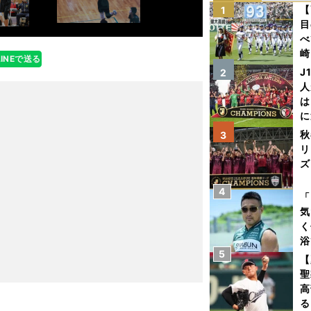
【
1
目
べ
崎
LINEで送る
「
J
2
て
人
は
に
と
秋
3
リ
ズ
4
を
「
気
く
浴
5
太
【
ァ
聖
高
る