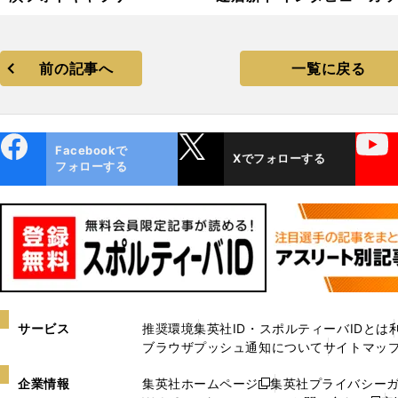
集
前の記事へ
一覧に戻る
ebo
X
YouTube
Facebookで
Xでフォローする
ok
フォローする
サービス
推奨環境
集英社ID・スポルティーバIDとは
ブラウザプッシュ通知について
サイトマッ
企業情報
集英社ホームページ
集英社プライバシー
新