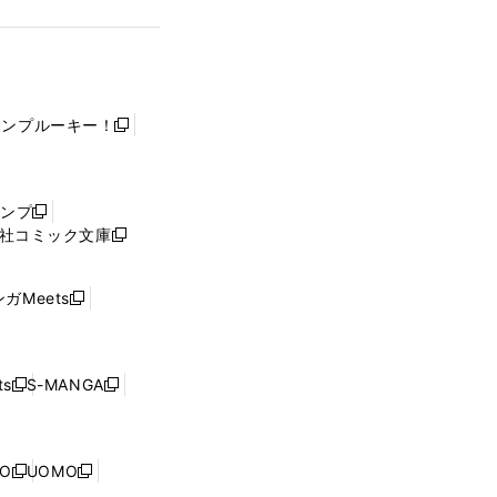
ャンプルーキー！
新
し
い
ウ
ャンプ
新
ィ
社コミック文庫
し
新
ン
い
し
ド
ウ
い
ウ
ガMeets
新
ィ
ウ
で
し
ン
ィ
開
い
ド
ン
く
ウ
ウ
ド
s
S-MANGA
新
新
ィ
で
ウ
し
し
ン
開
で
い
い
ド
く
開
ウ
ウ
ウ
NO
UOMO
く
新
新
ィ
ィ
で