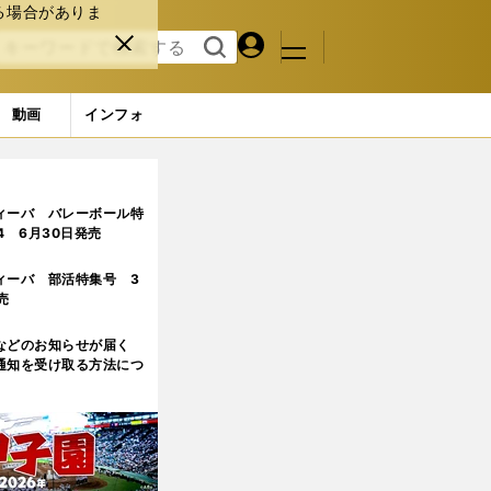
る場合がありま
マイペ
閉じ
検索
メニュ
ー
る
す
ジ
る
動画
インフォ
ィーバ バレーボール特
.4 6月30日発売
ィーバ 部活特集号 3
売
などのお知らせが届く
通知を受け取る方法につ