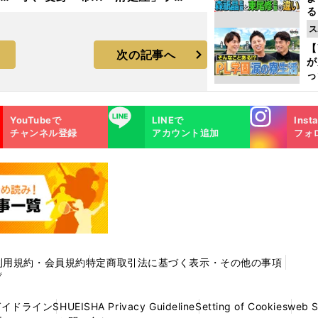
る
トギャラリー
光
ス
ピ
【
次の記事へ
が
っ
た
Instagra
LINE
YouTubeで
LINEで
Inst
m
チャンネル登録
アカウント追加
フォ
利用規約・会員規約
特定商取引法に基づく表示・その他の事項
プ
ガイドライン
SHUEISHA Privacy Guideline
Setting of Cookies
web 