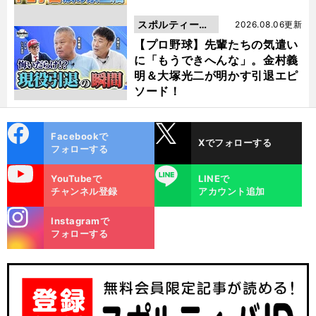
スポルティーバ
2026.08.06更新
動画
【プロ野球】先輩たちの気遣い
に「もうできへんな」。金村義
明＆大塚光二が明かす引退エピ
ソード！
cebo
X
Facebookで
Xでフォローする
ok
フォローする
uTube
LINE
YouTubeで
LINEで
チャンネル登録
アカウント追加
stagra
Instagramで
m
フォローする