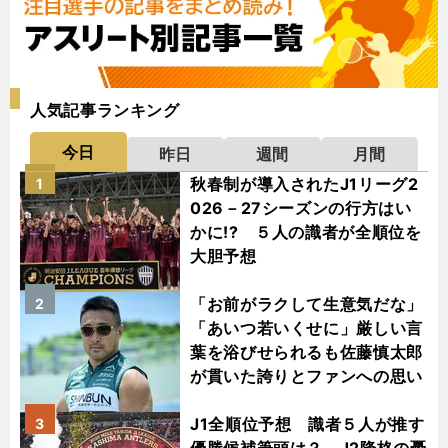
人気記事ランキング
今日
昨日
週間
月間
秋春制が導入されたJ1リーグ2
1
026－27シーズンの行方はい
かに!? ５人の識者が全順位を
大胆予想
「お前がラクして生意気だな」
2
「あいつ若いくせに」厳しい言
葉を浴びせられるも佐藤慎太郎
が貫いた誇りとファンへの思い
J1全順位予想 識者５人が推す
3
優勝候補筆頭は？ J2降格の憂