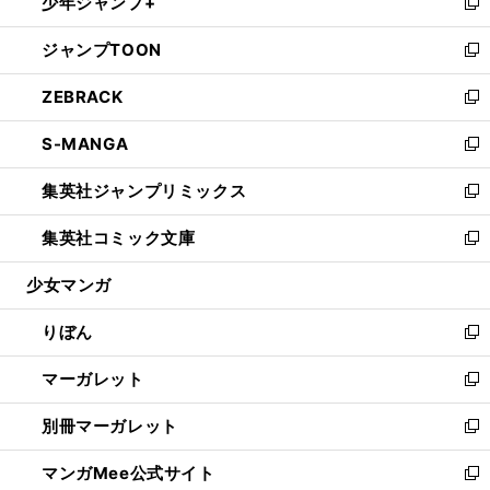
少年ジャンプ+
く
で
ド
ィ
い
新
開
ウ
ン
ウ
し
ジャンプTOON
く
で
ド
ィ
い
新
開
ウ
ン
ウ
し
ZEBRACK
く
で
ド
ィ
い
新
開
ウ
ン
ウ
し
S-MANGA
く
で
ド
ィ
い
新
開
ウ
ン
ウ
し
集英社ジャンプリミックス
く
で
ド
ィ
い
新
開
ウ
ン
ウ
し
集英社コミック文庫
く
で
ド
ィ
い
新
開
ウ
ン
ウ
し
少女マンガ
く
で
ド
ィ
い
開
ウ
ン
ウ
りぼん
く
で
ド
ィ
新
開
ウ
ン
し
マーガレット
く
で
ド
い
新
開
ウ
ウ
し
別冊マーガレット
く
で
ィ
い
新
開
ン
ウ
し
マンガMee公式サイト
く
ド
ィ
い
新