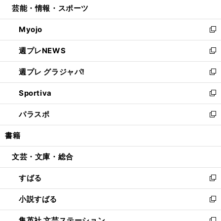
芸能・情報・スポーツ
く
で
ド
ィ
い
開
ウ
ン
ウ
Myojo
く
で
ド
ィ
新
開
ウ
ン
し
週プレNEWS
く
で
ド
い
新
開
ウ
ウ
し
週プレ グラジャパ!
く
で
ィ
い
新
開
ン
ウ
し
Sportiva
く
ド
ィ
い
新
ウ
ン
ウ
し
パラスポ
で
ド
ィ
い
新
開
ウ
ン
ウ
し
書籍
く
で
ド
ィ
い
開
ウ
ン
ウ
文芸・文庫・総合
く
で
ド
ィ
開
ウ
ン
すばる
く
で
ド
新
開
ウ
し
小説すばる
く
で
い
新
開
ウ
し
集英社 文芸ステーション
く