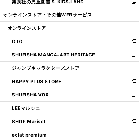
集英社の児童図書 S-KIDS.LAND
く
で
ド
い
新
開
ウ
ウ
し
オンラインストア・
その他WEBサービス
く
で
ィ
い
開
ン
ウ
オンラインストア
く
ド
ィ
ウ
ン
OTO
で
ド
新
開
ウ
し
SHUEISHA MANGA-ART HERITAGE
く
で
い
新
開
ウ
し
ジャンプキャラクターズストア
く
ィ
い
新
ン
ウ
し
HAPPY PLUS STORE
ド
ィ
い
新
ウ
ン
ウ
し
SHUEISHA VOX
で
ド
ィ
い
新
開
ウ
ン
ウ
し
LEEマルシェ
く
で
ド
ィ
い
新
開
ウ
ン
ウ
し
SHOP Marisol
く
で
ド
ィ
い
新
開
ウ
ン
ウ
し
eclat premium
く
で
ド
ィ
い
新