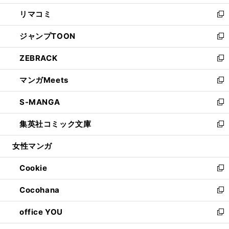
ウ
ン
ウ
し
リマコミ
で
ド
ィ
い
新
開
ウ
ン
ウ
し
ジャンプTOON
く
で
ド
ィ
い
新
開
ウ
ン
ウ
し
ZEBRACK
く
で
ド
ィ
い
新
開
ウ
ン
ウ
し
マンガMeets
く
で
ド
ィ
い
新
開
ウ
ン
ウ
し
S-MANGA
く
で
ド
ィ
い
新
開
ウ
ン
ウ
し
集英社コミック文庫
く
で
ド
ィ
い
新
開
ウ
ン
ウ
し
女性マンガ
く
で
ド
ィ
い
開
ウ
ン
ウ
Cookie
く
で
ド
ィ
新
開
ウ
ン
し
Cocohana
く
で
ド
い
新
開
ウ
ウ
し
office YOU
く
で
ィ
い
新
開
ン
ウ
し