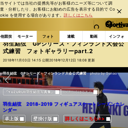
当サイトでは当社の提携先等がお客様のニーズ等について調
査・分析したり、お客様にお勧めの広告を表⽰する⽬的で Co
閉じ
okie を使⽤する場合があります。
詳しくはこちら
る
マイペ
web Sportiva (webスポルティーバ)
検索
メニュ
we
ー
フォトギャラリー
コラムフォト
羽生結弦 GPシリ
b
ジ
の他競技
モーター
フォト
連載
動画
インフォ
ス
羽生結弦 GPシリーズ・フィンランド大会公
ポ
式練習 フォトギャラリーpart.2
ル
テ
2018年11月03日 14:15 公開
2018年12月12日 18:08 更新
ィ
ー
羽生結弦 GPシリーズ・フィンランド大会公式練習
羽生結弦 GPシリーズ・フィンランド大会公式練習
羽生結弦 GPシリーズ・フィンランド大会公式練習
羽生結弦 GPシリーズ・フィンランド大会公式練習
羽生結弦 GPシリーズ・フィンランド大会公式練習
photo by Sunao
バ
Noto
『YUZURUⅡ羽生結弦写真集』
『YUZURUⅡ羽生結弦写真集』
『YUZURUⅡ羽生結弦写真集』
『YUZURUⅡ羽生結弦写真集』
『YUZURUⅡ羽生結弦写真集』
>>詳しくはこちら
>>詳しくはこちら
>>詳しくはこちら
>>詳しくはこちら
>>詳しくはこちら
次へ
羽生結弦
羽生結弦
羽生結弦
羽生結弦
羽生結弦
2018-2019 フィギュアスケートシーズンカレ
2018-2019 フィギュアスケートシーズンカレ
2018-2019 フィギュアスケートシーズンカレ
2018-2019 フィギュアスケートシーズンカレ
2018-2019 フィギュアスケートシーズンカレ
ンダー
ンダー
ンダー
ンダー
ンダー
卓上版
卓上版
卓上版
卓上版
卓上版
壁掛け版
壁掛け版
壁掛け版
壁掛け版
壁掛け版
詳しくはこちら>>
詳しくはこちら>>
詳しくはこちら>>
詳しくはこちら>>
詳しくはこちら>>