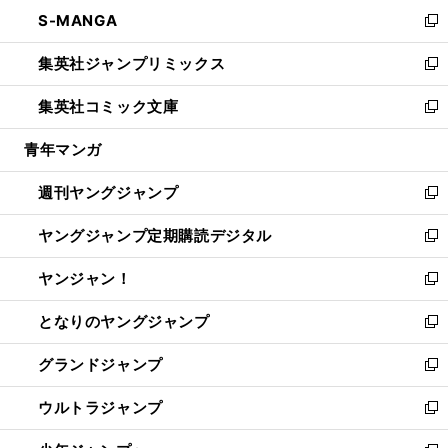
ン
ウ
し
S-MANGA
く
で
ド
ィ
い
新
開
ウ
ン
ウ
し
集英社ジャンプリミックス
く
で
ド
ィ
い
新
開
ウ
ン
ウ
し
集英社コミック文庫
く
で
ド
ィ
い
新
開
ウ
ン
ウ
し
青年マンガ
く
で
ド
ィ
い
開
ウ
ン
ウ
週刊ヤングジャンプ
く
で
ド
ィ
新
開
ウ
ン
し
ヤングジャンプ定期購読デジタル
く
で
ド
い
新
開
ウ
ウ
し
ヤンジャン！
く
で
ィ
い
新
開
ン
ウ
し
となりのヤングジャンプ
く
ド
ィ
い
新
ウ
ン
ウ
し
グランドジャンプ
で
ド
ィ
い
新
開
ウ
ン
ウ
し
ウルトラジャンプ
く
で
ド
ィ
い
新
開
ウ
ン
ウ
し