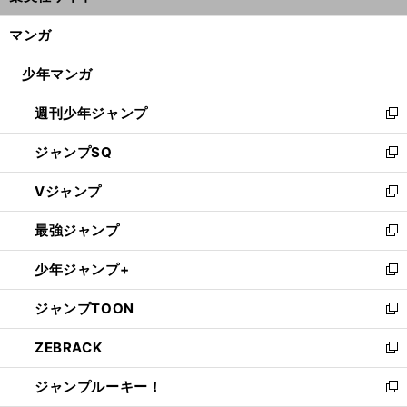
開
ン
く/
マンガ
ド
閉
ウ
じ
少年マンガ
で
る
開
週刊少年ジャンプ
く
新
し
ジャンプSQ
い
新
ウ
し
Vジャンプ
ィ
い
新
ン
ウ
し
最強ジャンプ
ド
ィ
い
新
ウ
ン
ウ
し
少年ジャンプ+
で
ド
ィ
い
新
開
ウ
ン
ウ
し
ジャンプTOON
く
で
ド
ィ
い
新
開
ウ
ン
ウ
し
ZEBRACK
く
で
ド
ィ
い
新
開
ウ
ン
ウ
し
ジャンプルーキー！
く
で
ド
ィ
い
新
開
ウ