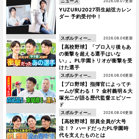
ニュース
2026.08.07更新
YUZURU2027羽生結弦カレン
ダー 予約受付中！
スポルティーバ
2026.08.06更新
動画
【高校野球】「プロ入り後もあ
の衝撃を超える選手はいな
い」。PL学園トリオが衝撃を受
けた選手
スポルティーバ
2026.08.06更新
動画
【プロ野球】指揮官によってチ
ームが変わる！？ 金村義明＆大
塚光二が語る歴代監督エピソー
ド
スポルティーバ
2026.08.06更新
動画
【高校野球】部員全員が大号
泣！？ ハードだったPL学園時
代を支えたものとは