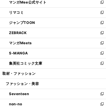
マンガMee公式サイト
く
ド
ィ
い
新
ウ
ン
ウ
し
リマコミ
で
ド
ィ
い
新
開
ウ
ン
ウ
し
ジャンプTOON
く
で
ド
ィ
い
新
開
ウ
ン
ウ
し
ZEBRACK
く
で
ド
ィ
い
新
開
ウ
ン
ウ
し
マンガMeets
く
で
ド
ィ
い
新
開
ウ
ン
ウ
し
S-MANGA
く
で
ド
ィ
い
新
開
ウ
ン
ウ
し
集英社コミック文庫
く
で
ド
ィ
い
新
開
ウ
ン
ウ
し
取材・ファッション
く
で
ド
ィ
い
開
ウ
ン
ウ
ファッション・美容
く
で
ド
ィ
開
ウ
ン
Seventeen
く
で
ド
新
開
ウ
し
non-no
く
で
い
新