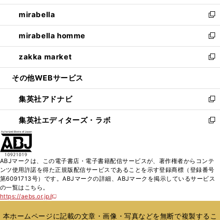
開
ウ
ン
ウ
し
mirabella
く
で
ド
ィ
い
新
開
ウ
ン
ウ
し
mirabella homme
く
で
ド
ィ
い
新
開
ウ
ン
ウ
し
zakka market
く
で
ド
ィ
い
新
開
ウ
ン
ウ
し
その他WEBサービス
く
で
ド
ィ
い
開
ウ
ン
ウ
集英社アドナビ
く
で
ド
ィ
新
開
ウ
ン
し
集英社エディターズ・ラボ
く
で
ド
い
新
開
ウ
ウ
し
く
で
ィ
い
開
ン
ウ
ABJマークは、この電子書店・電子書籍配信サービスが、著作権者からコンテ
く
ド
ィ
ンツ使用許諾を得た正規版配信サービスであることを示す登録商標（登録番号
ウ
ン
第6091713号）です。ABJマークの詳細、ABJマークを掲示しているサービス
で
ド
の一覧はこちら。
開
ウ
https://aebs.or.jp/
新
く
で
し
い
開
本ホームページに記載の文章・画像・写真などを無断で複製するこ