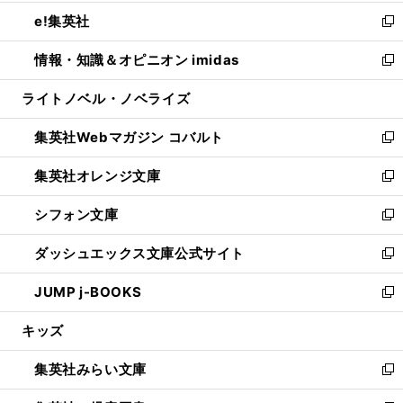
開
ウ
ン
ウ
し
e!集英社
く
で
ド
ィ
い
新
開
ウ
ン
ウ
し
情報・知識＆オピニオン imidas
く
で
ド
ィ
い
新
開
ウ
ン
ウ
し
ライトノベル・ノベライズ
く
で
ド
ィ
い
開
ウ
ン
ウ
集英社Webマガジン コバルト
く
で
ド
ィ
新
開
ウ
ン
し
集英社オレンジ文庫
く
で
ド
い
新
開
ウ
ウ
し
シフォン文庫
く
で
ィ
い
新
開
ン
ウ
し
ダッシュエックス文庫公式サイト
く
ド
ィ
い
新
ウ
ン
ウ
し
JUMP j-BOOKS
で
ド
ィ
い
新
開
ウ
ン
ウ
し
キッズ
く
で
ド
ィ
い
開
ウ
ン
ウ
集英社みらい文庫
く
で
ド
ィ
新
開
ウ
ン
し