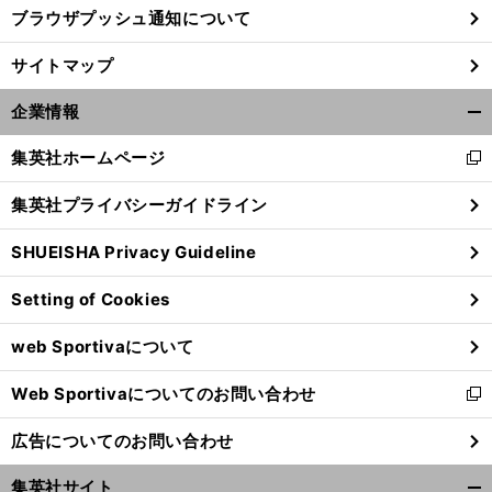
ブラウザプッシュ通知について
サイトマップ
企業情報
開
く/
集英社ホームページ
新
閉
し
じ
集英社プライバシーガイドライン
い
る
ウ
SHUEISHA Privacy Guideline
ィ
ン
Setting of Cookies
ド
ウ
web Sportivaについて
で
開
Web Sportivaについてのお問い合わせ
く
新
し
広告についてのお問い合わせ
い
ウ
集英社サイト
ィ