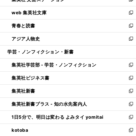
ィ
い
新
ン
ウ
し
web 集英社文庫
ド
ィ
い
新
ウ
ン
ウ
し
青春と読書
で
ド
ィ
い
新
開
ウ
ン
ウ
し
アジア人物史
く
で
ド
ィ
い
新
開
ウ
ン
ウ
し
学芸・ノンフィクション・新書
く
で
ド
ィ
い
開
ウ
ン
ウ
集英社学芸部 - 学芸・ノンフィクション
く
で
ド
ィ
新
開
ウ
ン
し
集英社ビジネス書
く
で
ド
い
新
開
ウ
ウ
し
集英社新書
く
で
ィ
い
新
開
ン
ウ
し
集英社新書プラス - 知の水先案内人
く
ド
ィ
い
新
ウ
ン
ウ
し
1日5分で、明日は変わる よみタイ yomitai
で
ド
ィ
い
新
開
ウ
ン
ウ
し
kotoba
く
で
ド
ィ
い
新