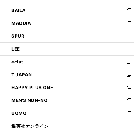
開
ウ
し
BAILA
く
ィ
い
新
ン
ウ
し
MAQUIA
ド
ィ
い
新
ウ
ン
ウ
し
SPUR
で
ド
ィ
い
新
開
ウ
ン
ウ
し
LEE
く
で
ド
ィ
い
新
開
ウ
ン
ウ
し
eclat
く
で
ド
ィ
い
新
開
ウ
ン
ウ
し
T JAPAN
く
で
ド
ィ
い
新
開
ウ
ン
ウ
し
HAPPY PLUS ONE
く
で
ド
ィ
い
新
開
ウ
ン
ウ
し
MEN'S NON-NO
く
で
ド
ィ
い
新
開
ウ
ン
ウ
し
UOMO
く
で
ド
ィ
い
新
開
ウ
ン
ウ
し
集英社オンライン
く
で
ド
ィ
い
新
開
ウ
ン
ウ
し