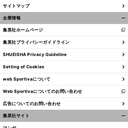
サイトマップ
企業情報
開
く/
集英社ホームページ
新
閉
し
じ
集英社プライバシーガイドライン
い
る
ウ
SHUEISHA Privacy Guideline
ィ
ン
Setting of Cookies
ド
ウ
web Sportivaについて
で
開
Web Sportivaについてのお問い合わせ
く
新
し
広告についてのお問い合わせ
い
ウ
集英社サイト
ィ
開
ン
く/
マンガ