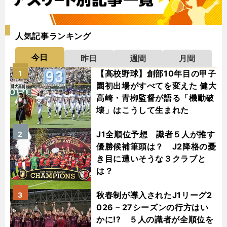
人気記事ランキング
今日
昨日
週間
月間
【高校野球】創部10年目の甲子
1
園初出場がすべてを変えた 健大
高崎・青栁監督が語る「機動破
壊」はこうして生まれた
J1全順位予想 識者５人が推す
2
優勝候補筆頭は？ J2降格の憂
き目に遭いそうな３クラブと
は？
秋春制が導入されたJ1リーグ2
3
026－27シーズンの行方はい
かに!? ５人の識者が全順位を