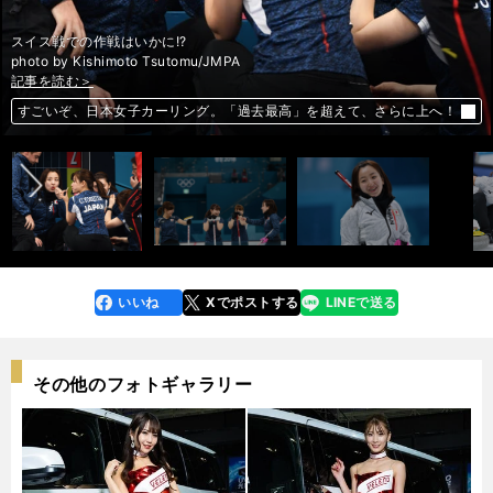
スイス戦での作戦はいかに!?
photo by Kishimoto Tsutomu/JMPA
記事を読む＞
記事を読む＞
記事を読む＞
記事を読む＞
記事を読む＞
記事を読む＞
記事を読む＞
前へ
すごいぞ、日本女子カーリング。「過去最高」を超えて、さらに上へ！
カーリング日本女子が快進撃。厄介なアイスに負けずメダルに突き進む
カーリング日本女子が快進撃。厄介なアイスに負けずメダルに突き進む
カーリング日本女子が快進撃。厄介なアイスに負けずメダルに突き進む
カーリング日本女子が快進撃。厄介なアイスに負けずメダルに突き進む
カーリング日本女子が快進撃。厄介なアイスに負けずメダルに突き進む
すごいぞ、日本女子カーリング。「過去最高」を超えて、さらに上へ！
いいね
Xでポストする
LINEで送る
line
faceboo
x
k
その他のフォトギャラリー