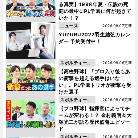
る真実】1998年夏・伝説の死
闘の最中にPL学園に何が起きて
いた！？
ニュース
2026.08.07更新
YUZURU2027羽生結弦カレン
ダー 予約受付中！
スポルティーバ
2026.08.06更新
動画
【高校野球】「プロ入り後もあ
の衝撃を超える選手はいな
い」。PL学園トリオが衝撃を受
けた選手
スポルティーバ
2026.08.06更新
動画
【プロ野球】指揮官によってチ
ームが変わる！？ 金村義明＆大
塚光二が語る歴代監督エピソー
ド
スポルティーバ
2026.08.06更新