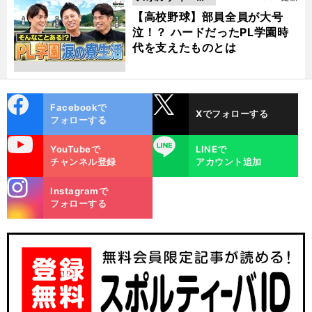
動画
【高校野球】部員全員が大号
泣！？ ハードだったPL学園時
代を支えたものとは
cebo
X
Facebookで
Xでフォローする
ok
フォローする
uTube
LINE
YouTubeで
LINEで
チャンネル登録
アカウント追加
stagra
Instagramで
m
フォローする