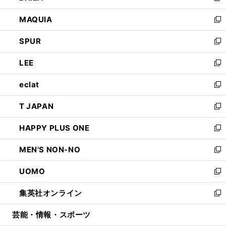
ン
ウ
し
MAQUIA
ド
ィ
い
新
ウ
ン
ウ
し
SPUR
で
ド
ィ
い
新
開
ウ
ン
ウ
し
LEE
く
で
ド
ィ
い
新
開
ウ
ン
ウ
し
eclat
く
で
ド
ィ
い
新
開
ウ
ン
ウ
し
T JAPAN
く
で
ド
ィ
い
新
開
ウ
ン
ウ
し
HAPPY PLUS ONE
く
で
ド
ィ
い
新
開
ウ
ン
ウ
し
MEN'S NON-NO
く
で
ド
ィ
い
新
開
ウ
ン
ウ
し
UOMO
く
で
ド
ィ
い
新
開
ウ
ン
ウ
し
集英社オンライン
く
で
ド
ィ
い
新
開
ウ
ン
ウ
し
芸能・情報・スポーツ
く
で
ド
ィ
い
開
ウ