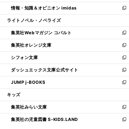
開
ウ
ン
ウ
し
情報・知識＆オピニオン imidas
く
で
ド
ィ
い
新
開
ウ
ン
ウ
し
ライトノベル・ノベライズ
く
で
ド
ィ
い
開
ウ
ン
ウ
集英社Webマガジン コバルト
く
で
ド
ィ
新
開
ウ
ン
し
集英社オレンジ文庫
く
で
ド
い
新
開
ウ
ウ
し
シフォン文庫
く
で
ィ
い
新
開
ン
ウ
し
ダッシュエックス文庫公式サイト
く
ド
ィ
い
新
ウ
ン
ウ
し
JUMP j-BOOKS
で
ド
ィ
い
新
開
ウ
ン
ウ
し
キッズ
く
で
ド
ィ
い
開
ウ
ン
ウ
集英社みらい文庫
く
で
ド
ィ
新
開
ウ
ン
し
集英社の児童図書 S-KIDS.LAND
く
で
ド
い
新
開
ウ
ウ
し