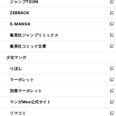
ジャンプTOON
く
で
ド
ィ
い
新
開
ウ
ン
ウ
し
ZEBRACK
く
で
ド
ィ
い
新
開
ウ
ン
ウ
し
S-MANGA
く
で
ド
ィ
い
新
開
ウ
ン
ウ
し
集英社ジャンプリミックス
く
で
ド
ィ
い
新
開
ウ
ン
ウ
し
集英社コミック文庫
く
で
ド
ィ
い
新
開
ウ
ン
ウ
し
少女マンガ
く
で
ド
ィ
い
開
ウ
ン
ウ
りぼん
く
で
ド
ィ
新
開
ウ
ン
し
マーガレット
く
で
ド
い
新
開
ウ
ウ
し
別冊マーガレット
く
で
ィ
い
新
開
ン
ウ
し
マンガMee公式サイト
く
ド
ィ
い
新
ウ
ン
ウ
し
リマコミ
で
ド
ィ
い
新