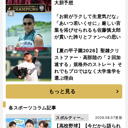
大胆予想
4
「お前がラクして生意気だな」
「あいつ若いくせに」厳しい言
葉を浴びせられるも佐藤慎太郎
が貫いた誇りとファンへの思い
5
【夏の甲子園2026】聖隷クリ
ストファー・高部陸の「２回加
速する」規格外のストレート そ
れでもプロではなく大学進学を
選ぶ理由
もっと見る
各スポーツコラム記事
スポルティーバ
2026.08.07更新
動画
【高校野球】【今だから語られ