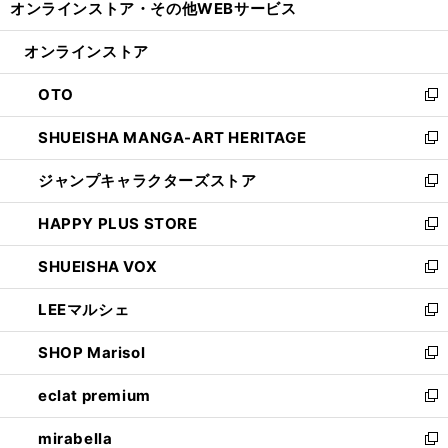
オンラインストア・
その他WEBサービス
く
で
ィ
い
開
ン
ウ
オンラインストア
く
ド
ィ
ウ
ン
OTO
で
ド
新
開
ウ
し
SHUEISHA MANGA-ART HERITAGE
く
で
い
新
開
ウ
し
ジャンプキャラクターズストア
く
ィ
い
新
ン
ウ
し
HAPPY PLUS STORE
ド
ィ
い
新
ウ
ン
ウ
し
SHUEISHA VOX
で
ド
ィ
い
新
開
ウ
ン
ウ
し
LEEマルシェ
く
で
ド
ィ
い
新
開
ウ
ン
ウ
し
SHOP Marisol
く
で
ド
ィ
い
新
開
ウ
ン
ウ
し
eclat premium
く
で
ド
ィ
い
新
開
ウ
ン
ウ
し
mirabella
く
で
ド
ィ
い
新