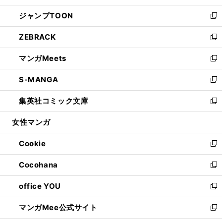
開
ウ
ン
ウ
し
ジャンプTOON
く
で
ド
ィ
い
新
開
ウ
ン
ウ
し
ZEBRACK
く
で
ド
ィ
い
新
開
ウ
ン
ウ
し
マンガMeets
く
で
ド
ィ
い
新
開
ウ
ン
ウ
し
S-MANGA
く
で
ド
ィ
い
新
開
ウ
ン
ウ
し
集英社コミック文庫
く
で
ド
ィ
い
新
開
ウ
ン
ウ
し
女性マンガ
く
で
ド
ィ
い
開
ウ
ン
ウ
Cookie
く
で
ド
ィ
新
開
ウ
ン
し
Cocohana
く
で
ド
い
新
開
ウ
ウ
し
office YOU
く
で
ィ
い
新
開
ン
ウ
し
マンガMee公式サイト
く
ド
ィ
い
新
ウ
ン
ウ
し