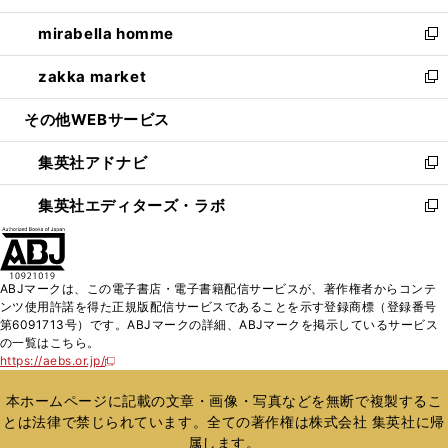
開
ウ
ン
ウ
し
mirabella homme
く
で
ド
ィ
い
新
開
ウ
ン
ウ
し
zakka market
く
で
ド
ィ
い
新
開
ウ
ン
ウ
し
その他WEBサービス
く
で
ド
ィ
い
開
ウ
ン
ウ
集英社アドナビ
く
で
ド
ィ
新
開
ウ
ン
し
集英社エディターズ・ラボ
く
で
ド
い
新
開
ウ
ウ
し
く
で
ィ
い
開
ン
ウ
ABJマークは、この電子書店・電子書籍配信サービスが、著作権者からコンテ
く
ド
ィ
ンツ使用許諾を得た正規版配信サービスであることを示す登録商標（登録番号
ウ
ン
第6091713号）です。ABJマークの詳細、ABJマークを掲示しているサービス
で
ド
の一覧はこちら。
開
ウ
https://aebs.or.jp/
新
く
で
し
い
開
本ホームページに記載の文章・画像・写真などを無断で複製するこ
ウ
く
とは法律で禁じられています。全ての著作権は株式会社 集英社に帰
ィ
属します。
ン