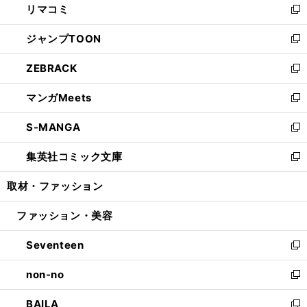
リマコミ
で
ド
ィ
い
新
開
ウ
ン
ウ
し
ジャンプTOON
く
で
ド
ィ
い
新
開
ウ
ン
ウ
し
ZEBRACK
く
で
ド
ィ
い
新
開
ウ
ン
ウ
し
マンガMeets
く
で
ド
ィ
い
新
開
ウ
ン
ウ
し
S-MANGA
く
で
ド
ィ
い
新
開
ウ
ン
ウ
し
集英社コミック文庫
く
で
ド
ィ
い
新
開
ウ
ン
ウ
し
取材・ファッション
く
で
ド
ィ
い
開
ウ
ン
ウ
ファッション・美容
く
で
ド
ィ
開
ウ
ン
Seventeen
く
で
ド
新
開
ウ
し
non-no
く
で
い
新
開
ウ
し
BAILA
く
ィ
い
新