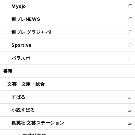
ン
ウ
Myojo
く
で
ド
ィ
新
開
ウ
ン
し
週プレNEWS
く
で
ド
い
新
開
ウ
ウ
し
週プレ グラジャパ!
く
で
ィ
い
新
開
ン
ウ
し
Sportiva
く
ド
ィ
い
新
ウ
ン
ウ
し
パラスポ
で
ド
ィ
い
新
開
ウ
ン
ウ
し
書籍
く
で
ド
ィ
い
開
ウ
ン
ウ
文芸・文庫・総合
く
で
ド
ィ
開
ウ
ン
すばる
く
で
ド
新
開
ウ
し
小説すばる
く
で
い
新
開
ウ
し
集英社 文芸ステーション
く
ィ
い
新
ン
ウ
し