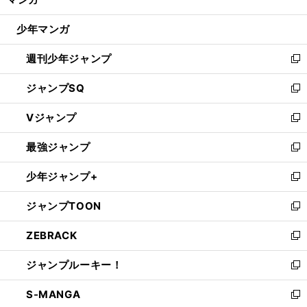
ド
閉
ウ
じ
少年マンガ
で
る
開
週刊少年ジャンプ
く
新
し
ジャンプSQ
い
新
ウ
し
Vジャンプ
ィ
い
新
ン
ウ
し
最強ジャンプ
ド
ィ
い
新
ウ
ン
ウ
し
少年ジャンプ+
で
ド
ィ
い
新
開
ウ
ン
ウ
し
ジャンプTOON
く
で
ド
ィ
い
新
開
ウ
ン
ウ
し
ZEBRACK
く
で
ド
ィ
い
新
開
ウ
ン
ウ
し
ジャンプルーキー！
く
で
ド
ィ
い
新
開
ウ
ン
ウ
し
S-MANGA
く
で
ド
ィ
い
新