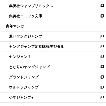
開
ウ
ン
ウ
し
集英社ジャンプリミックス
く
で
ド
ィ
い
新
開
ウ
ン
ウ
し
集英社コミック文庫
く
で
ド
ィ
い
新
開
ウ
ン
ウ
し
青年マンガ
く
で
ド
ィ
い
開
ウ
ン
ウ
週刊ヤングジャンプ
く
で
ド
ィ
新
開
ウ
ン
し
ヤングジャンプ定期購読デジタル
く
で
ド
い
新
開
ウ
ウ
し
ヤンジャン！
く
で
ィ
い
新
開
ン
ウ
し
となりのヤングジャンプ
く
ド
ィ
い
新
ウ
ン
ウ
し
グランドジャンプ
で
ド
ィ
い
新
開
ウ
ン
ウ
し
ウルトラジャンプ
く
で
ド
ィ
い
新
開
ウ
ン
ウ
し
少年ジャンプ+
く
で
ド
ィ
い
新
開
ウ
ン
ウ
し