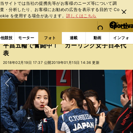
当サイトでは当社の提携先等がお客様のニーズ等について調
査・分析したり、お客様にお勧めの広告を表⽰する⽬的で Co
閉じ
okie を使⽤する場合があります。
詳しくはこちら
る
マイペ
web Sportiva (webスポルティーバ)
検索
メニュ
we
ー
フォトギャラリー
スポーツビーナスギャラリー
平
b
ジ
の他競技
モーター
フォト
連載
動画
インフォ
ス
平昌五輪で奮闘中！ カーリング女子日本代
ポ
表
ル
テ
2018年02月19日 17:37 公開
2019年01月15日 14:36 更新
ィ
ー
バ
次へ