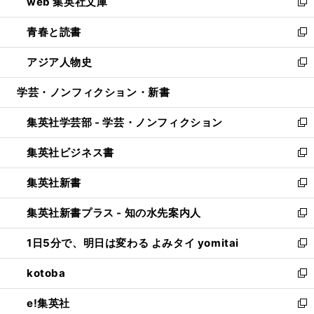
web 集英社文庫
ド
ィ
い
新
ウ
ン
ウ
し
青春と読書
で
ド
ィ
い
新
開
ウ
ン
ウ
し
アジア人物史
く
で
ド
ィ
い
新
開
ウ
ン
ウ
し
学芸・ノンフィクション・新書
く
で
ド
ィ
い
開
ウ
ン
ウ
集英社学芸部 - 学芸・ノンフィクション
く
で
ド
ィ
新
開
ウ
ン
し
集英社ビジネス書
く
で
ド
い
新
開
ウ
ウ
し
集英社新書
く
で
ィ
い
新
開
ン
ウ
し
集英社新書プラス - 知の水先案内人
く
ド
ィ
い
新
ウ
ン
ウ
し
1日5分で、明日は変わる よみタイ yomitai
で
ド
ィ
い
新
開
ウ
ン
ウ
し
kotoba
く
で
ド
ィ
い
新
開
ウ
ン
ウ
し
e!集英社
く
で
ド
ィ
い
新