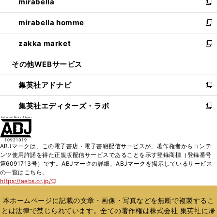
mirabella
く
で
ド
ィ
い
新
開
ウ
ン
ウ
し
mirabella homme
く
で
ド
ィ
い
新
開
ウ
ン
ウ
し
zakka market
く
で
ド
ィ
い
新
開
ウ
ン
ウ
し
その他WEBサービス
く
で
ド
ィ
い
開
ウ
ン
ウ
集英社アドナビ
く
で
ド
ィ
新
開
ウ
ン
し
集英社エディターズ・ラボ
く
で
ド
い
新
開
ウ
ウ
し
く
で
ィ
い
開
ン
ウ
ABJマークは、この電子書店・電子書籍配信サービスが、著作権者からコンテ
く
ド
ィ
ンツ使用許諾を得た正規版配信サービスであることを示す登録商標（登録番号
ウ
ン
第6091713号）です。ABJマークの詳細、ABJマークを掲示しているサービス
で
ド
の一覧はこちら。
開
ウ
https://aebs.or.jp/
新
く
で
し
い
開
本ホームページに記載の文章・画像・写真などを無断で複製するこ
ウ
く
とは法律で禁じられています。全ての著作権は株式会社 集英社に帰
ィ