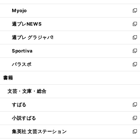
開
ウ
ン
ウ
Myojo
く
で
ド
ィ
新
開
ウ
ン
し
週プレNEWS
く
で
ド
い
新
開
ウ
ウ
し
週プレ グラジャパ!
く
で
ィ
い
新
開
ン
ウ
し
Sportiva
く
ド
ィ
い
新
ウ
ン
ウ
し
パラスポ
で
ド
ィ
い
新
開
ウ
ン
ウ
し
書籍
く
で
ド
ィ
い
開
ウ
ン
ウ
文芸・文庫・総合
く
で
ド
ィ
開
ウ
ン
すばる
く
で
ド
新
開
ウ
し
小説すばる
く
で
い
新
開
ウ
し
集英社 文芸ステーション
く
ィ
い
新
ン
ウ
し