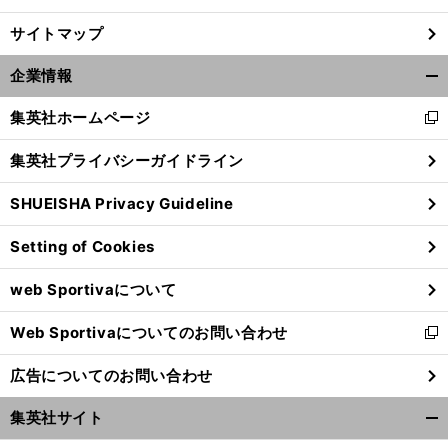
サイトマップ
企業情報
開
く/
集英社ホームページ
新
閉
し
じ
集英社プライバシーガイドライン
い
る
ウ
SHUEISHA Privacy Guideline
ィ
ン
Setting of Cookies
ド
ウ
web Sportivaについて
で
開
Web Sportivaについてのお問い合わせ
く
新
し
広告についてのお問い合わせ
い
ウ
集英社サイト
ィ
開
ン