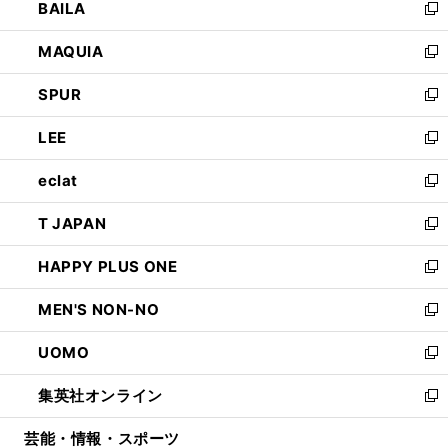
BAILA
く
ィ
い
新
ン
ウ
し
MAQUIA
ド
ィ
い
新
ウ
ン
ウ
し
SPUR
で
ド
ィ
い
新
開
ウ
ン
ウ
し
LEE
く
で
ド
ィ
い
新
開
ウ
ン
ウ
し
eclat
く
で
ド
ィ
い
新
開
ウ
ン
ウ
し
T JAPAN
く
で
ド
ィ
い
新
開
ウ
ン
ウ
し
HAPPY PLUS ONE
く
で
ド
ィ
い
新
開
ウ
ン
ウ
し
MEN'S NON-NO
く
で
ド
ィ
い
新
開
ウ
ン
ウ
し
UOMO
く
で
ド
ィ
い
新
開
ウ
ン
ウ
し
集英社オンライン
く
で
ド
ィ
い
新
開
ウ
ン
ウ
し
芸能・情報・スポーツ
く
で
ド
ィ
い