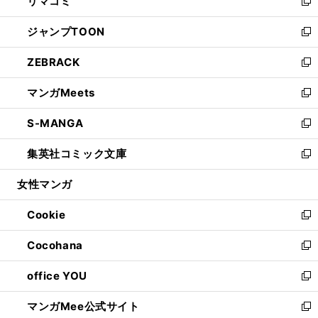
リマコミ
で
ド
ィ
い
新
開
ウ
ン
ウ
し
ジャンプTOON
く
で
ド
ィ
い
新
開
ウ
ン
ウ
し
ZEBRACK
く
で
ド
ィ
い
新
開
ウ
ン
ウ
し
マンガMeets
く
で
ド
ィ
い
新
開
ウ
ン
ウ
し
S-MANGA
く
で
ド
ィ
い
新
開
ウ
ン
ウ
し
集英社コミック文庫
く
で
ド
ィ
い
新
開
ウ
ン
ウ
し
女性マンガ
く
で
ド
ィ
い
開
ウ
ン
ウ
Cookie
く
で
ド
ィ
新
開
ウ
ン
し
Cocohana
く
で
ド
い
新
開
ウ
ウ
し
office YOU
く
で
ィ
い
新
開
ン
ウ
し
マンガMee公式サイト
く
ド
ィ
い
新