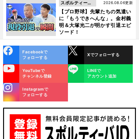
スポルティーバ
2026.08.06更新
動画
【プロ野球】先輩たちの気遣い
に「もうできへんな」。金村義
明＆大塚光二が明かす引退エピ
ソード！
cebo
X
Facebookで
Xでフォローする
ok
フォローする
uTube
LINE
YouTubeで
LINEで
チャンネル登録
アカウント追加
stagra
Instagramで
m
フォローする