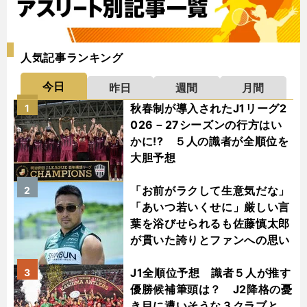
人気記事ランキング
今日
昨日
週間
月間
秋春制が導入されたJ1リーグ2
1
026－27シーズンの行方はい
かに!? ５人の識者が全順位を
大胆予想
「お前がラクして生意気だな」
2
「あいつ若いくせに」厳しい言
葉を浴びせられるも佐藤慎太郎
が貫いた誇りとファンへの思い
J1全順位予想 識者５人が推す
3
優勝候補筆頭は？ J2降格の憂
き目に遭いそうな３クラブと