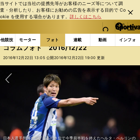
当サイトでは当社の提携先等がお客様のニーズ等について調
査・分析したり、お客様にお勧めの広告を表⽰する⽬的で Co
閉じ
okie を使⽤する場合があります。
詳しくはこちら
る
マイペ
web Sportiva (webスポルティーバ)
検索
メニュ
we
ー
フォトギャラリー
コラムフォト
コラムフォト 2016
b
ジ
の他競技
モーター
フォト
連載
動画
インフォ
ス
コラムフォト 2016/12/22
ポ
ル
2016年12月22日 13:05 公開
2016年12月22日 19:00 更新
テ
ィ
ー
バ
次へ
日本人選手所属クラブ最高の３位で今季前半戦を終えたヘルタ・ベルリンの