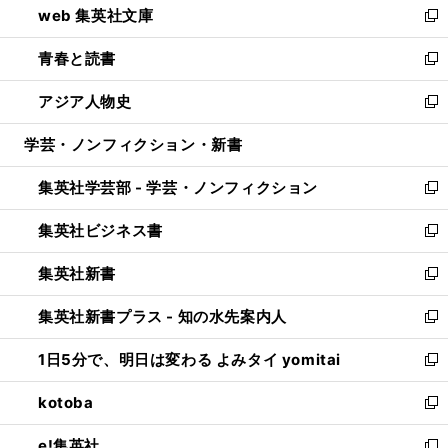
web 集英社文庫
ド
ィ
い
新
ウ
ン
ウ
し
青春と読書
で
ド
ィ
い
新
開
ウ
ン
ウ
し
アジア人物史
く
で
ド
ィ
い
新
開
ウ
ン
ウ
し
学芸・ノンフィクション・新書
く
で
ド
ィ
い
開
ウ
ン
ウ
集英社学芸部 - 学芸・ノンフィクション
く
で
ド
ィ
新
開
ウ
ン
し
集英社ビジネス書
く
で
ド
い
新
開
ウ
ウ
し
集英社新書
く
で
ィ
い
新
開
ン
ウ
し
集英社新書プラス - 知の水先案内人
く
ド
ィ
い
新
ウ
ン
ウ
し
1日5分で、明日は変わる よみタイ yomitai
で
ド
ィ
い
新
開
ウ
ン
ウ
し
kotoba
く
で
ド
ィ
い
新
開
ウ
ン
ウ
し
e!集英社
く
で
ド
ィ