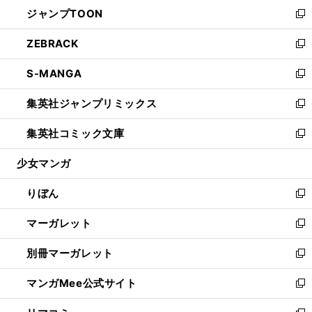
ウ
し
ジャンプTOON
く
で
ド
ィ
い
新
開
ウ
ン
ウ
し
ZEBRACK
く
で
ド
ィ
い
新
開
ウ
ン
ウ
し
S-MANGA
く
で
ド
ィ
い
新
開
ウ
ン
ウ
し
集英社ジャンプリミックス
く
で
ド
ィ
い
新
開
ウ
ン
ウ
し
集英社コミック文庫
く
で
ド
ィ
い
新
開
ウ
ン
ウ
し
少女マンガ
く
で
ド
ィ
い
開
ウ
ン
ウ
りぼん
く
で
ド
ィ
新
開
ウ
ン
し
マーガレット
く
で
ド
い
新
開
ウ
ウ
し
別冊マーガレット
く
で
ィ
い
新
開
ン
ウ
し
マンガMee公式サイト
く
ド
ィ
い
新
ウ
ン
ウ
し