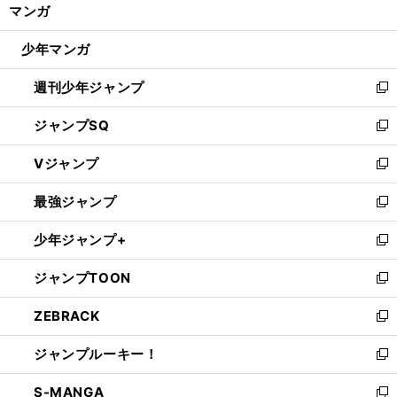
く/
マンガ
ド
閉
ウ
じ
少年マンガ
で
る
開
週刊少年ジャンプ
く
新
し
ジャンプSQ
い
新
ウ
し
Vジャンプ
ィ
い
新
ン
ウ
し
最強ジャンプ
ド
ィ
い
新
ウ
ン
ウ
し
少年ジャンプ+
で
ド
ィ
い
新
開
ウ
ン
ウ
し
ジャンプTOON
く
で
ド
ィ
い
新
開
ウ
ン
ウ
し
ZEBRACK
く
で
ド
ィ
い
新
開
ウ
ン
ウ
し
ジャンプルーキー！
く
で
ド
ィ
い
新
開
ウ
ン
ウ
し
S-MANGA
く
で
ド
ィ
い
新