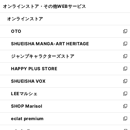
開
ウ
ウ
し
オンラインストア・
その他WEBサービス
く
で
ィ
い
開
ン
ウ
オンラインストア
く
ド
ィ
ウ
ン
OTO
で
ド
新
開
ウ
し
SHUEISHA MANGA-ART HERITAGE
く
で
い
新
開
ウ
し
ジャンプキャラクターズストア
く
ィ
い
新
ン
ウ
し
HAPPY PLUS STORE
ド
ィ
い
新
ウ
ン
ウ
し
SHUEISHA VOX
で
ド
ィ
い
新
開
ウ
ン
ウ
し
LEEマルシェ
く
で
ド
ィ
い
新
開
ウ
ン
ウ
し
SHOP Marisol
く
で
ド
ィ
い
新
開
ウ
ン
ウ
し
eclat premium
く
で
ド
ィ
い
新
開
ウ
ン
ウ
し