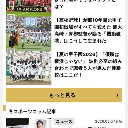
は？
4
【高校野球】創部10年目の甲子
園初出場がすべてを変えた 健大
高崎・青栁監督が語る「機動破
壊」はこうして生まれた
5
【夏の甲子園2026】「優勝は
横浜じゃない」 波乱必至の組み
合わせで識者５人が選んだ優勝
校はここだ！
もっと見る
各スポーツコラム記事
ニュース
2026.08.07更新