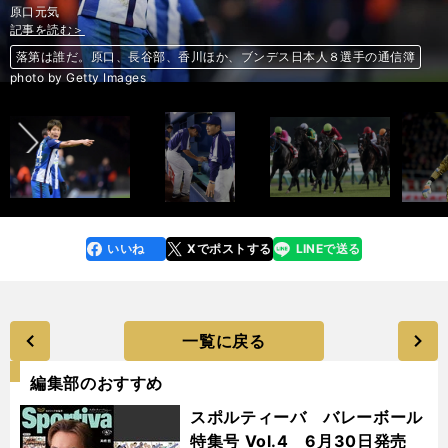
原口元気
記事を読む＞
記事を読む＞
記事を読む＞
記事を読む＞
記事を読む＞
記事を読む＞
落第は誰だ。原口、長谷部、香川ほか、ブンデス日本人８選手の通信簿
戦力外→打撃投手の久本祐一が語る「落合GMから直電」の深い意味
天国のオーナーと母がひと押し！ゴールドアクターが有馬記念連覇へ
規格外の17歳。ミランGK・ドンナルンマが、メガクラブに狙われる
【木村和久連載】ゴルフができる、それ自体が幸せなことを思い知る
戦力外→打撃投手の久本祐一が語る「落合GMから直電」の深い意味
前へ
photo by Getty Images
いいね
Xでポストする
LINEで送る
line
faceboo
x
k
一覧に戻る
編集部のおすすめ
スポルティーバ バレーボール
特集号 Vol.4 6月30日発売