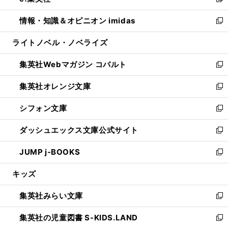
い
新
開
ウ
ン
ウ
し
情報・知識＆オピニオン imidas
く
で
ド
ィ
い
新
開
ウ
ン
ウ
し
ライトノベル・ノベライズ
く
で
ド
ィ
い
開
ウ
ン
ウ
集英社Webマガジン コバルト
く
で
ド
ィ
新
開
ウ
ン
し
集英社オレンジ文庫
く
で
ド
い
新
開
ウ
ウ
し
シフォン文庫
く
で
ィ
い
新
開
ン
ウ
し
ダッシュエックス文庫公式サイト
く
ド
ィ
い
新
ウ
ン
ウ
し
JUMP j-BOOKS
で
ド
ィ
い
新
開
ウ
ン
ウ
し
キッズ
く
で
ド
ィ
い
開
ウ
ン
ウ
集英社みらい文庫
く
で
ド
ィ
新
開
ウ
ン
し
集英社の児童図書 S-KIDS.LAND
く
で
ド
い
新