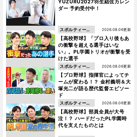
YUZURU2027羽生結弦カレン
ダー 予約受付中！
スポルティーバ
2026.08.06更新
動画
【高校野球】「プロ入り後もあ
の衝撃を超える選手はいな
い」。PL学園トリオが衝撃を受
けた選手
スポルティーバ
2026.08.06更新
動画
【プロ野球】指揮官によってチ
ームが変わる！？ 金村義明＆大
塚光二が語る歴代監督エピソー
ド
スポルティーバ
2026.08.06更新
動画
【高校野球】部員全員が大号
泣！？ ハードだったPL学園時
代を支えたものとは