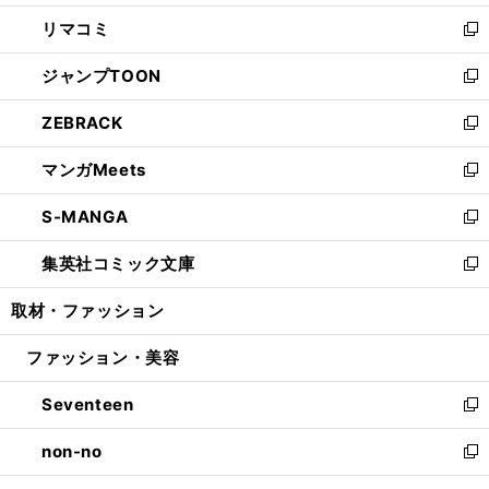
ウ
ン
ウ
し
リマコミ
で
ド
ィ
い
新
開
ウ
ン
ウ
し
ジャンプTOON
く
で
ド
ィ
い
新
開
ウ
ン
ウ
し
ZEBRACK
く
で
ド
ィ
い
新
開
ウ
ン
ウ
し
マンガMeets
く
で
ド
ィ
い
新
開
ウ
ン
ウ
し
S-MANGA
く
で
ド
ィ
い
新
開
ウ
ン
ウ
し
集英社コミック文庫
く
で
ド
ィ
い
新
開
ウ
ン
ウ
し
取材・ファッション
く
で
ド
ィ
い
開
ウ
ン
ウ
ファッション・美容
く
で
ド
ィ
開
ウ
ン
Seventeen
く
で
ド
新
開
ウ
し
non-no
く
で
い
新
開
ウ
し