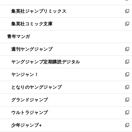
開
ウ
ン
ウ
し
集英社ジャンプリミックス
く
で
ド
ィ
い
新
開
ウ
ン
ウ
し
集英社コミック文庫
く
で
ド
ィ
い
新
開
ウ
ン
ウ
し
青年マンガ
く
で
ド
ィ
い
開
ウ
ン
ウ
週刊ヤングジャンプ
く
で
ド
ィ
新
開
ウ
ン
し
ヤングジャンプ定期購読デジタル
く
で
ド
い
新
開
ウ
ウ
し
ヤンジャン！
く
で
ィ
い
新
開
ン
ウ
し
となりのヤングジャンプ
く
ド
ィ
い
新
ウ
ン
ウ
し
グランドジャンプ
で
ド
ィ
い
新
開
ウ
ン
ウ
し
ウルトラジャンプ
く
で
ド
ィ
い
新
開
ウ
ン
ウ
し
少年ジャンプ+
く
で
ド
ィ
い
新
開
ウ
ン